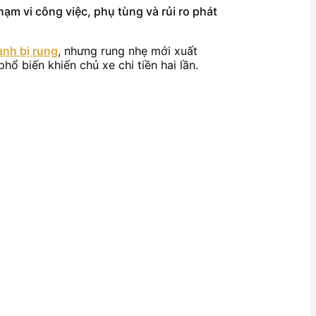
hạm vi công việc, phụ tùng và rủi ro phát
nh bị rung
, nhưng rung nhẹ mới xuất
hổ biến khiến chủ xe chi tiền hai lần.