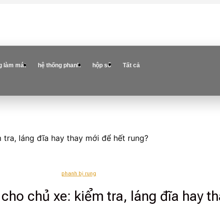
g làm mát
hệ thống phanh
hộp số
Tất cả
 tra, láng đĩa hay thay mới để hết rung?
phanh bị rung
 cho chủ xe: kiểm tra, láng đĩa hay t