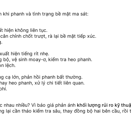
h khi phanh và tình trạng bề mặt ma sát:
t hiện không liên tục.
ân chỉnh chốt trượt, rà lại bề mặt tiếp xúc.
g.
uất hiện tiếng rít nhẹ.
g bộ, vệ sinh moay-ơ, kiểm tra heo phanh.
n lệch.
ng cạ lớn, phản hồi phanh bất thường.
ay heo phanh, xử lý chi tiết liên quan.
phí.
ác nhau nhiều? Vì báo giá phản ánh
khối lượng rủi ro kỹ thuậ
g lại cần tháo kiểm tra sâu, thay đồng bộ hai bên cầu, rồi t