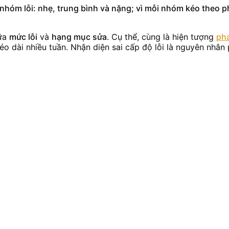
 nhóm lỗi: nhẹ, trung bình và nặng; vì mỗi nhóm kéo theo p
iữa
mức lỗi
và
hạng mục sửa
. Cụ thể, cùng là hiện tượng
pha
o dài nhiều tuần. Nhận diện sai cấp độ lỗi là nguyên nhân p