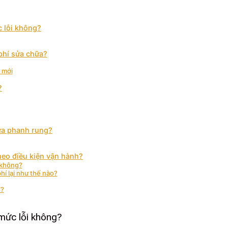
c lỗi không?
 phí sửa chữa?
y mới
?
sửa phanh rung?
heo điều kiện vận hành?
 không?
í lại như thế nào?
”?
mức lỗi không?