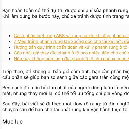
Bạn hoàn toàn có thể dự trù được
chi phí sửa phanh rung
Khi làm đúng ba bước này, chủ xe tránh được tình trạng “
Cách phân biệt rung ABS và rung cơ khí khi đạp phanh ch
7 Mẹo tránh phanh rung khi xuống dốc cho tài xế mới: dù
Hướng dẫn quy trình chẩn đoán và xử lý phanh rung ô tô 
Cập nhật giá thay đĩa phanh ô tô bao nhiêu tiền cho chủ
Nên hay không nên láng đĩa phanh ô tô cho chủ xe mới: Kh
Tiếp theo, để không bị báo giá cảm tính, bạn cần phân biệ
cấu phần sẽ giúp bạn so sánh giữa các gara trên cùng m
Bên cạnh đó, câu hỏi lớn nhất của người dùng luôn là:
nên
mắt, nhưng thay mới lại có thể tối ưu tổng chi phí vòng đ
Sau đây, bài viết sẽ đi theo một flow rõ ràng: từ định ng
chuyên sâu để hạn chế tái phát rung khi vận hành thực tế.
Mục lục