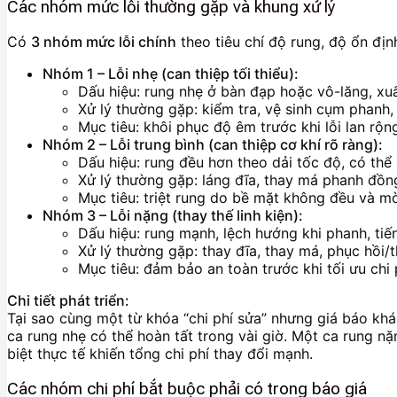
Các nhóm mức lỗi thường gặp và khung xử lý
Có
3 nhóm mức lỗi chính
theo tiêu chí độ rung, độ ổn địn
Nhóm 1 – Lỗi nhẹ (can thiệp tối thiểu):
Dấu hiệu: rung nhẹ ở bàn đạp hoặc vô-lăng, xuấ
Xử lý thường gặp: kiểm tra, vệ sinh cụm phanh, c
Mục tiêu: khôi phục độ êm trước khi lỗi lan rộn
Nhóm 2 – Lỗi trung bình (can thiệp cơ khí rõ ràng):
Dấu hiệu: rung đều hơn theo dải tốc độ, có thể x
Xử lý thường gặp: láng đĩa, thay má phanh đồn
Mục tiêu: triệt rung do bề mặt không đều và mò
Nhóm 3 – Lỗi nặng (thay thế linh kiện):
Dấu hiệu: rung mạnh, lệch hướng khi phanh, tiế
Xử lý thường gặp: thay đĩa, thay má, phục hồi/th
Mục tiêu: đảm bảo an toàn trước khi tối ưu chi 
Chi tiết phát triển:
Tại sao cùng một từ khóa “chi phí sửa” nhưng giá báo kh
ca rung nhẹ có thể hoàn tất trong vài giờ. Một ca rung nặn
biệt thực tế khiến tổng chi phí thay đổi mạnh.
Các nhóm chi phí bắt buộc phải có trong báo giá