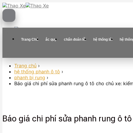
Skip
to
content
Trang Chủ
ắc quy
chẩn đoán lỗi
hệ thống lái
hệ thốn
Trang chủ
›
hệ thống phanh ô tô
›
phanh bị rung
›
Báo giá chi phí sửa phanh rung ô tô cho chủ xe: kiểm
Báo giá chi phí sửa phanh rung ô tô