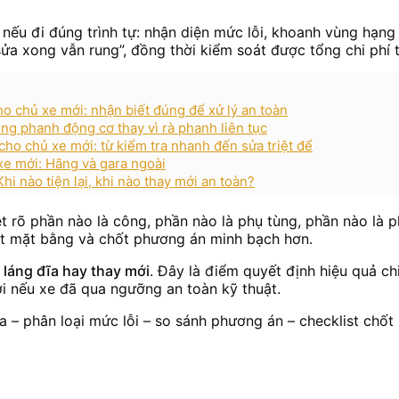
nếu đi đúng trình tự: nhận diện mức lỗi, khoanh vùng hạn
sửa xong vẫn rung”, đồng thời kiểm soát được tổng chi phí 
o chủ xe mới: nhận biết đúng để xử lý an toàn
ng phanh động cơ thay vì rà phanh liên tục
cho chủ xe mới: từ kiểm tra nhanh đến sửa triệt để
 xe mới: Hãng và gara ngoài
i nào tiện lại, khi nào thay mới an toàn?
t rõ phần nào là công, phần nào là phụ tùng, phần nào là p
ột mặt bằng và chốt phương án minh bạch hơn.
 láng đĩa hay thay mới
. Đây là điểm quyết định hiệu quả chi
ời nếu xe đã qua ngưỡng an toàn kỹ thuật.
hĩa – phân loại mức lỗi – so sánh phương án – checklist chố