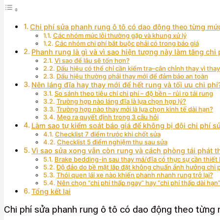
Chi phí sửa phanh rung ô tô có dao động theo từng mứ
Các nhóm mức lỗi thường gặp và khung xử lý
Các nhóm chi phí bắt buộc phải có trong báo giá
Phanh rung là gì và vì sao hiện tượng này làm tăng chi
Vì sao để lâu sẽ tốn hơn?
Dấu hiệu có thể chỉ cần kiểm tra–cân chỉnh thay vì tha
Dấu hiệu thường phải thay mới để đảm bảo an toàn
Nên láng đĩa hay thay mới để hết rung và tối ưu chi phí
So sánh theo tiêu chí chi phí – độ bền – rủi ro tái rung
Trường hợp nào láng đĩa là lựa chọn hợp lý?
Trường hợp nào thay mới là lựa chọn kinh tế dài hạn?
Mẹo ra quyết định trong 3 câu hỏi
Làm sao tự kiểm soát báo giá để không bị đội chi phí 
Checklist 7 điểm trước khi chốt sửa
Checklist 5 điểm nghiệm thu sau sửa
Vì sao sửa xong vẫn còn rung và cách phòng tái phát t
Brake bedding-in sau thay má/đĩa có thực sự cần thiết
Độ đảo do bề mặt lắp đặt không chuẩn ảnh hưởng chi ph
Thói quen lái xe nào khiến phanh nhanh rung trở lại?
Nên chọn “chi phí thấp ngay” hay “chi phí thấp dài hạn
Tổng kết lại
Chi phí sửa phanh rung ô tô có dao động theo từng 