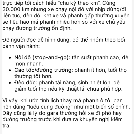
trực tiếp tới cách hiểu “chu kỳ theo km”. Cùng
30.000 km nhưng xe chạy nội đô với nhịp dừng/đi
liên tục, đèn đỏ, kẹt xe và phanh gấp thường xuyên
sẽ tiêu hao má phanh nhiều hơn so với xe chủ yếu
chạy đường trường ổn định.
Để người đọc dễ hình dung, có thể nhóm theo bối
cảnh vận hành:
Nội đô (stop-and-go):
tần suất phanh cao, dễ
mòn nhanh.
Cao tốc/đường trường:
phanh ít hơn, tuổi thọ
thường tốt hơn.
Đèo dốc:
phanh tải nặng, sinh nhiệt lớn, dễ
giảm tuổi thọ nếu kỹ thuật lái chưa phù hợp.
Vì vậy, khi ước tính lịch
thay má phanh ô tô
, bạn
nên dùng “kiểu cung đường” như một biến số chính.
Đây cũng là lý do gara thường hỏi xe đi phố hay
đường trường trước khi đưa ra khuyến nghị kiểm
tra.