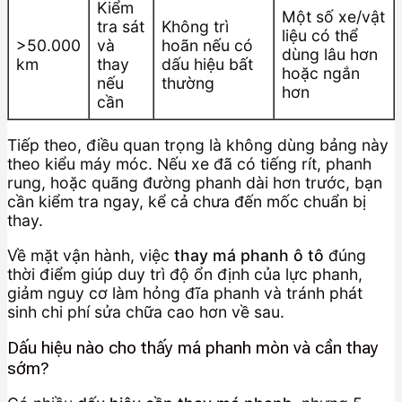
Kiểm
Một số xe/vật
tra sát
Không trì
liệu có thể
>50.000
và
hoãn nếu có
dùng lâu hơn
km
thay
dấu hiệu bất
hoặc ngắn
nếu
thường
hơn
cần
Tiếp theo, điều quan trọng là không dùng bảng này
theo kiểu máy móc. Nếu xe đã có tiếng rít, phanh
rung, hoặc quãng đường phanh dài hơn trước, bạn
cần kiểm tra ngay, kể cả chưa đến mốc chuẩn bị
thay.
Về mặt vận hành, việc
thay má phanh ô tô
đúng
thời điểm giúp duy trì độ ổn định của lực phanh,
giảm nguy cơ làm hỏng đĩa phanh và tránh phát
sinh chi phí sửa chữa cao hơn về sau.
Dấu hiệu nào cho thấy má phanh mòn và cần thay
sớm?