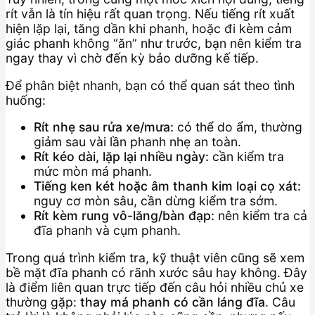
rít vẫn là tín hiệu rất quan trọng. Nếu tiếng rít xuất
hiện lặp lại, tăng dần khi phanh, hoặc đi kèm cảm
giác phanh không “ăn” như trước, bạn nên kiểm tra
ngay thay vì chờ đến kỳ bảo dưỡng kế tiếp.
Để phân biệt nhanh, bạn có thể quan sát theo tình
huống:
Rít nhẹ sau rửa xe/mưa:
có thể do ẩm, thường
giảm sau vài lần phanh nhẹ an toàn.
Rít kéo dài, lặp lại nhiều ngày:
cần kiểm tra
mức mòn má phanh.
Tiếng ken két hoặc âm thanh kim loại cọ xát:
nguy cơ mòn sâu, cần dừng kiểm tra sớm.
Rít kèm rung vô-lăng/bàn đạp:
nên kiểm tra cả
đĩa phanh và cụm phanh.
Trong quá trình kiểm tra, kỹ thuật viên cũng sẽ xem
bề mặt đĩa phanh có rãnh xước sâu hay không. Đây
là điểm liên quan trực tiếp đến câu hỏi nhiều chủ xe
thường gặp:
thay má phanh có cần láng đĩa
. Câu