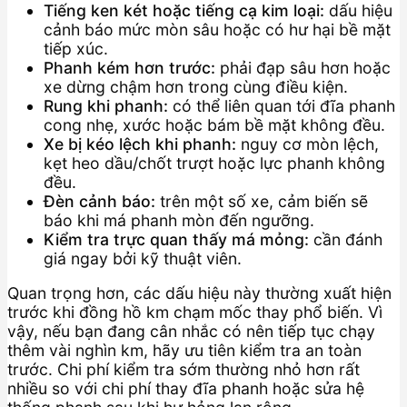
Tiếng ken két hoặc tiếng cạ kim loại:
dấu hiệu
cảnh báo mức mòn sâu hoặc có hư hại bề mặt
tiếp xúc.
Phanh kém hơn trước:
phải đạp sâu hơn hoặc
xe dừng chậm hơn trong cùng điều kiện.
Rung khi phanh:
có thể liên quan tới đĩa phanh
cong nhẹ, xước hoặc bám bề mặt không đều.
Xe bị kéo lệch khi phanh:
nguy cơ mòn lệch,
kẹt heo dầu/chốt trượt hoặc lực phanh không
đều.
Đèn cảnh báo:
trên một số xe, cảm biến sẽ
báo khi má phanh mòn đến ngưỡng.
Kiểm tra trực quan thấy má mỏng:
cần đánh
giá ngay bởi kỹ thuật viên.
Quan trọng hơn, các dấu hiệu này thường xuất hiện
trước khi đồng hồ km chạm mốc thay phổ biến. Vì
vậy, nếu bạn đang cân nhắc có nên tiếp tục chạy
thêm vài nghìn km, hãy ưu tiên kiểm tra an toàn
trước. Chi phí kiểm tra sớm thường nhỏ hơn rất
nhiều so với chi phí thay đĩa phanh hoặc sửa hệ