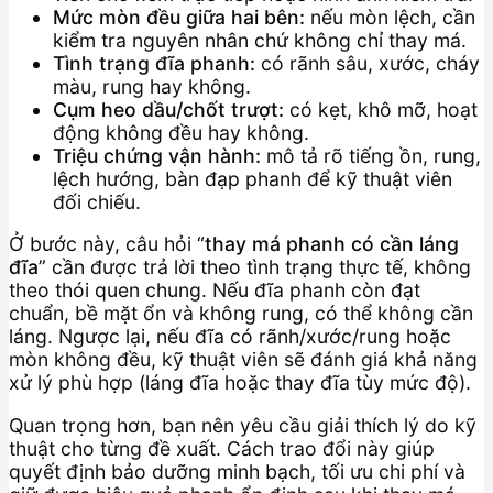
Mức mòn đều giữa hai bên:
nếu mòn lệch, cần
kiểm tra nguyên nhân chứ không chỉ thay má.
Tình trạng đĩa phanh:
có rãnh sâu, xước, cháy
màu, rung hay không.
Cụm heo dầu/chốt trượt:
có kẹt, khô mỡ, hoạt
động không đều hay không.
Triệu chứng vận hành:
mô tả rõ tiếng ồn, rung,
lệch hướng, bàn đạp phanh để kỹ thuật viên
đối chiếu.
Ở bước này, câu hỏi “
thay má phanh có cần láng
đĩa
” cần được trả lời theo tình trạng thực tế, không
theo thói quen chung. Nếu đĩa phanh còn đạt
chuẩn, bề mặt ổn và không rung, có thể không cần
láng. Ngược lại, nếu đĩa có rãnh/xước/rung hoặc
mòn không đều, kỹ thuật viên sẽ đánh giá khả năng
xử lý phù hợp (láng đĩa hoặc thay đĩa tùy mức độ).
Quan trọng hơn, bạn nên yêu cầu giải thích lý do kỹ
thuật cho từng đề xuất. Cách trao đổi này giúp
quyết định bảo dưỡng minh bạch, tối ưu chi phí và