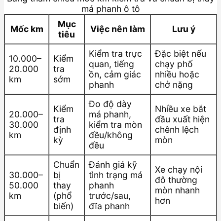
má phanh ô tô
Mục
Mốc km
Việc nên làm
Lưu ý
tiêu
Kiểm tra trực
Đặc biệt nếu
10.000–
Kiểm
quan, tiếng
chạy phố
20.000
tra
ồn, cảm giác
nhiều hoặc
km
sớm
phanh
chở nặng
Đo độ dày
Kiểm
Nhiều xe bắt
20.000–
má phanh,
tra
đầu xuất hiện
30.000
kiểm tra mòn
định
chênh lệch
km
đều/không
kỳ
mòn
đều
Chuẩn
Đánh giá kỹ
Xe chạy nội
30.000–
bị
tình trạng má
đô thường
50.000
thay
phanh
mòn nhanh
km
(phổ
trước/sau,
hơn
biến)
đĩa phanh