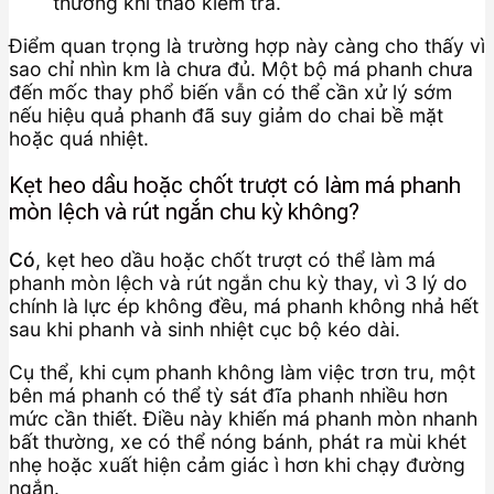
thường khi tháo kiểm tra.
Điểm quan trọng là trường hợp này càng cho thấy vì
sao chỉ nhìn km là chưa đủ. Một bộ má phanh chưa
đến mốc thay phổ biến vẫn có thể cần xử lý sớm
nếu hiệu quả phanh đã suy giảm do chai bề mặt
hoặc quá nhiệt.
Kẹt heo dầu hoặc chốt trượt có làm má phanh
mòn lệch và rút ngắn chu kỳ không?
Có
, kẹt heo dầu hoặc chốt trượt có thể làm má
phanh mòn lệch và rút ngắn chu kỳ thay, vì 3 lý do
chính là lực ép không đều, má phanh không nhả hết
sau khi phanh và sinh nhiệt cục bộ kéo dài.
Cụ thể, khi cụm phanh không làm việc trơn tru, một
bên má phanh có thể tỳ sát đĩa phanh nhiều hơn
mức cần thiết. Điều này khiến má phanh mòn nhanh
bất thường, xe có thể nóng bánh, phát ra mùi khét
nhẹ hoặc xuất hiện cảm giác ì hơn khi chạy đường
ngắn.