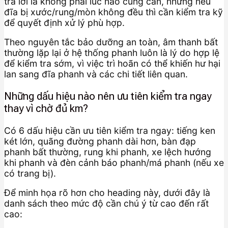
trả lời là không phải lúc nào cũng cần, nhưng nếu
đĩa bị xước/rung/mòn không đều thì cần kiểm tra kỹ
để quyết định xử lý phù hợp.
Theo nguyên tắc bảo dưỡng an toàn, âm thanh bất
thường lặp lại ở hệ thống phanh luôn là lý do hợp lệ
để kiểm tra sớm, vì việc trì hoãn có thể khiến hư hại
lan sang đĩa phanh và các chi tiết liên quan.
Những dấu hiệu nào nên ưu tiên kiểm tra ngay
thay vì chờ đủ km?
Có 6 dấu hiệu cần ưu tiên kiểm tra ngay: tiếng ken
két lớn, quãng đường phanh dài hơn, bàn đạp
phanh bất thường, rung khi phanh, xe lệch hướng
khi phanh và đèn cảnh báo phanh/má phanh (nếu xe
có trang bị).
Để minh họa rõ hơn cho heading này, dưới đây là
danh sách theo mức độ cần chú ý từ cao đến rất
cao: