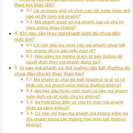
theo km thay đổi?
Lái xe trong phố và chạy cao tốc khác nhau thế
nào về độ mòn má phanh?
Má phanh trước và má phanh sau có chu kỳ
thay giống nhau không?
Khi nào cần thay má phanh sớm dù chưa đến
mốc km?
Có nên tiếp tục chạy nếu má phanh chưa hết
km nhưng đã có dấu hiệu mòn rõ?
Nên kiểm tra những gì khi đi bảo dưỡng để
quyết định thay má phanh đúng lúc?
Vì sao má phanh có thể xuống cấp bất thường dù
chưa đến chu kỳ thay theo km?
Má phanh bị chai bề mặt (glazing) là gì và có
khác với má phanh mòn thông thường không?
Kẹt heo dầu hoặc chốt trượt có làm má phanh
mòn lệch và rút ngắn chu kỳ không?
Xe hybrid/xe điện có chu kỳ mòn má phanh
khác xe xăng không?
Có nên chỉ thay má phanh mà không kiểm tra
đĩa phanh trong các trường hợp mòn bất thường
không?