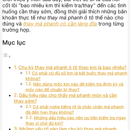
cốt lõi “bao nhiêu km thì kiểm tra/thay” đến các tình
huống cần thay sớm, đồng thời giải thích những băn
khoăn thực tế như
thay má phanh ô tô
thế nào cho
đúng và
thay má phanh có cần láng đĩa
trong từng
trường hợp.
Mục lục
Chu kỳ thay má phanh ô tô theo km là bao nhiêu?
Có phải cứ đủ số km là bắt buộc thay má phanh
không?
Nên dùng mốc km nào để kiểm tra định kỳ và
mốc nào để chuẩn bị thay?
Dấu hiệu nào cho thấy má phanh mòn và cần
thay sớm?
Có phải nghe tiếng rít là chắc chắn má phanh
đã đến hạn thay không?
Những dấu hiệu nào nên ưu tiên kiểm tra ngay
thay vì chờ đủ km?
Những yếu tố nào làm chu kỳ thay má phanh