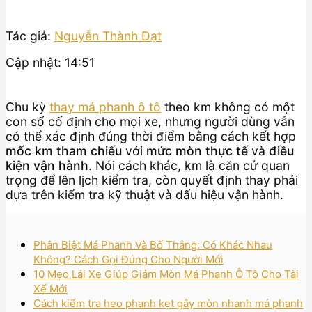
Tác giả:
Nguyễn Thành Đạt
Cập nhật: 14:51
Chu kỳ
thay má phanh ô tô
theo km không có một
con số cố định cho mọi xe, nhưng người dùng vẫn
có thể xác định đúng thời điểm bằng cách kết hợp
mốc km tham chiếu
với
mức mòn thực tế
và
điều
kiện vận hành
. Nói cách khác, km là căn cứ quan
trọng để lên lịch kiểm tra, còn quyết định thay phải
dựa trên kiểm tra kỹ thuật và dấu hiệu vận hành.
Phân Biệt Má Phanh Và Bố Thắng: Có Khác Nhau
Không? Cách Gọi Đúng Cho Người Mới
10 Mẹo Lái Xe Giúp Giảm Mòn Má Phanh Ô Tô Cho Tài
Xế Mới
Cách kiểm tra heo phanh kẹt gây mòn nhanh má phanh