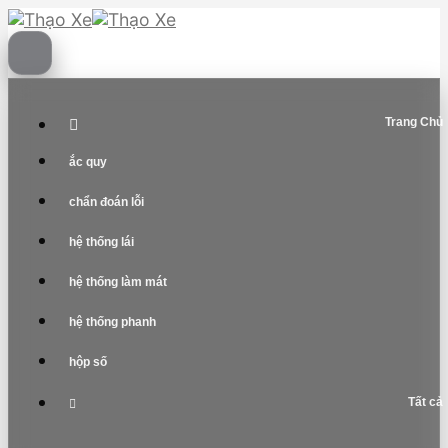
Skip
to
content
Trang Chủ
ắc quy
chẩn đoán lỗi
hệ thống lái
hệ thống làm mát
hệ thống phanh
hộp số
Tất cả