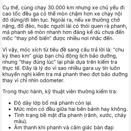
Cụ thể, cùng chạy 30.000 km nhưng xe chủ yếu đi
cao tốc đều ga có thể mòn chậm hơn xe chạy nội
đô dừng/đi liên tục. Ngoài ra, nếu xe thường chở
nặng, đổ đèo, hoặc người lái có thói quen rà phanh,
má phanh sẽ mòn nhanh hơn đáng kể dù chưa đến
mốc “thay phổ biến” được nhiều nơi nhắc đến.
Vì vậy, móc xích từ tiêu đề sang câu trả lời là: “chu
kỳ theo km” giúp bạn chủ động lịch bảo dưỡng,
nhưng “thay đúng lúc” lại phải dựa trên kiểm tra
thực tế. Đây là lý do vì sao nhiều gara uy tín luôn
khuyến nghị kiểm tra má phanh theo đợt bảo dưỡng
thay vì chỉ nhìn odometer.
Trong thực hành, kỹ thuật viên thường kiểm tra:
Độ dày lớp bố má phanh còn lại.
Mức mòn có đều giữa hai bên bánh hay không.
Tình trạng bề mặt đĩa phanh (rãnh, xước, cháy
màu).
Âm thanh khi phanh và cảm giác bàn đạp