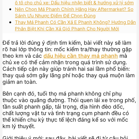
ô tô cho chủ xe: Dấu hiệu nhận biết & hướng xử lý sớm
Nên Chọn Má Phanh Chính Hãng Hay Aftermarket? So
Sánh Ưu Nhược Điểm Để Chọn Đúng
Thay Má Phanh Có Cần Xả E Phanh Không? Hướng Dẫn
Phân Biệt Khi Cần Xả Gió Phanh Cho Người Mới
Để trả lời đúng ý định tìm kiếm, bài viết này sẽ làm
rõ hai lớp thông tin: mốc kiểm tra/thay thường gặp
theo km và các
dấu hiệu cần thay má phanh
mà
chủ xe có thể cảm nhận trong quá trình sử dụng.
Cách tiếp cận này giúp tránh hai sai lầm phổ biến:
thay quá sớm gây lãng phí hoặc thay quá muộn làm
giảm an toàn.
Bên cạnh đó, tuổi thọ má phanh không chỉ phụ
thuộc vào quãng đường. Thói quen lái xe trong phố,
tần suất phanh gấp, tải trọng, địa hình đèo dốc,
chất lượng vật tư và tình trạng cụm phanh đều có
thể khiến chu kỳ thực tế lệch đáng kể so với mốc
km lý thuyết.
Giới thiệu ý mới: sau đây, bài viết sẽ đi từ câu hỏi