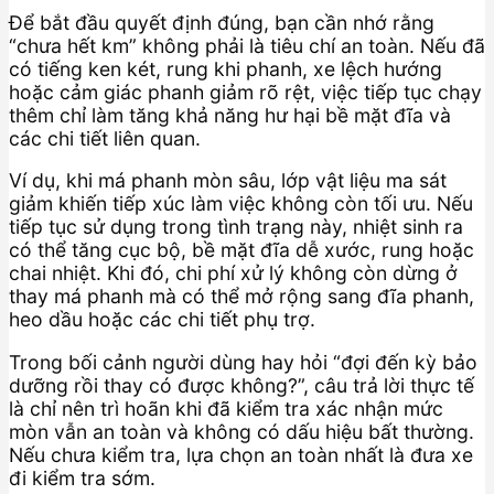
Để bắt đầu quyết định đúng, bạn cần nhớ rằng
“chưa hết km” không phải là tiêu chí an toàn. Nếu đã
có tiếng ken két, rung khi phanh, xe lệch hướng
hoặc cảm giác phanh giảm rõ rệt, việc tiếp tục chạy
thêm chỉ làm tăng khả năng hư hại bề mặt đĩa và
các chi tiết liên quan.
Ví dụ, khi má phanh mòn sâu, lớp vật liệu ma sát
giảm khiến tiếp xúc làm việc không còn tối ưu. Nếu
tiếp tục sử dụng trong tình trạng này, nhiệt sinh ra
có thể tăng cục bộ, bề mặt đĩa dễ xước, rung hoặc
chai nhiệt. Khi đó, chi phí xử lý không còn dừng ở
thay má phanh mà có thể mở rộng sang đĩa phanh,
heo dầu hoặc các chi tiết phụ trợ.
Trong bối cảnh người dùng hay hỏi “đợi đến kỳ bảo
dưỡng rồi thay có được không?”, câu trả lời thực tế
là chỉ nên trì hoãn khi đã kiểm tra xác nhận mức
mòn vẫn an toàn và không có dấu hiệu bất thường.
Nếu chưa kiểm tra, lựa chọn an toàn nhất là đưa xe
đi kiểm tra sớm.