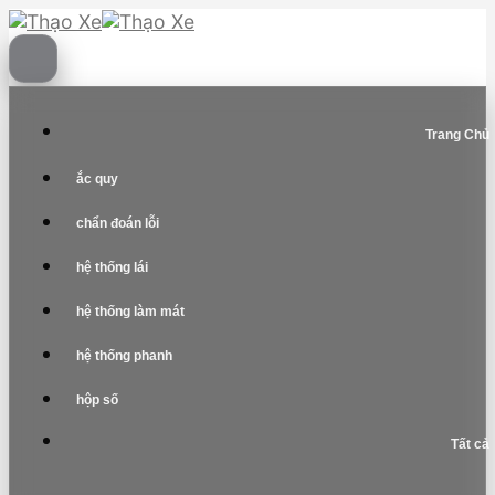
Skip
to
content
Trang Chủ
ắc quy
chẩn đoán lỗi
hệ thống lái
hệ thống làm mát
hệ thống phanh
hộp số
Tất cả