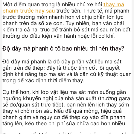
Một điểm quan trọng là nhiều chủ xe hỏi
thay má
phanh trước hay sau
trước tiên. Thực tế, má phanh
trước thường mòn nhanh hơn vì chịu phần lớn lực
phanh trên đa số xe con. Tuy nhiên, bạn vẫn phải
kiểm tra cả hai trục để tránh bỏ sót má sau mòn bất
thường do điều kiện vận hành hoặc lỗi cơ khí.
Độ dày má phanh ô tô bao nhiêu thì nên thay?
Độ dày má phanh là độ dày phần vật liệu ma sát
gắn trên đế thép; đây là thuộc tính cốt lõi quyết
định khả năng tạo ma sát và là căn cứ kỹ thuật quan
trọng để xác định thời điểm thay.
Cụ thể hơn, khi lớp vật liệu ma sát mòn xuống gần
ngưỡng khuyến nghị của nhà sản xuất (thường gara
sẽ đo/quan sát trực tiếp), bạn nên lên lịch thay sớm
thay vì chờ mòn sát. Nếu để quá mỏng, hiệu quả
phanh giảm và nguy cơ đế thép cọ vào đĩa phanh
tăng lên, kéo theo chi phí sửa chữa cao hơn nhiều.