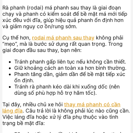
Rà phanh (rodai) má phanh sau thay là giai đoạn
chạy và phanh có kiểm soát để bề mặt má mới tiếp
xúc đều với đĩa, giúp hiệu quả phanh ổn định hơn
và giảm nguy cơ ồn/rung sớm.
Cụ thể hơn,
rodai má phanh sau thay
không phải
“mẹo”, mà là bước sử dụng rất quan trọng. Trong
giai đoạn đầu sau thay, bạn nên:
Tránh phanh gấp liên tục nếu không cần thiết.
Giữ khoảng cách an toàn xa hơn bình thường.
Phanh tăng dần, giảm dần để bề mặt tiếp xúc
ổn định.
Tránh rà phanh kéo dài khi xuống dốc (nên
dùng số phù hợp hỗ trợ hãm tốc).
Tại đây, nhiều chủ xe hỏi
thay má phanh có cần
láng đĩa
. Câu trả lời là không phải lúc nào cũng cần.
Việc láng đĩa hoặc xử lý đĩa phụ thuộc vào tình
trạng bề mặt đĩa: