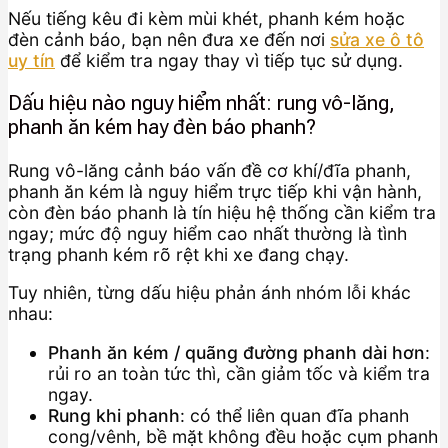
Nếu tiếng kêu đi kèm mùi khét, phanh kém hoặc
đèn cảnh báo, bạn nên đưa xe đến nơi
sửa xe ô tô
uy tín
để kiểm tra ngay thay vì tiếp tục sử dụng.
Dấu hiệu nào nguy hiểm nhất: rung vô-lăng,
phanh ăn kém hay đèn báo phanh?
Rung vô-lăng cảnh báo vấn đề cơ khí/đĩa phanh,
phanh ăn kém là nguy hiểm trực tiếp khi vận hành,
còn đèn báo phanh là tín hiệu hệ thống cần kiểm tra
ngay; mức độ nguy hiểm cao nhất thường là tình
trạng phanh kém rõ rệt khi xe đang chạy.
Tuy nhiên, từng dấu hiệu phản ánh nhóm lỗi khác
nhau:
Phanh ăn kém / quãng đường phanh dài hơn
:
rủi ro an toàn tức thì, cần giảm tốc và kiểm tra
ngay.
Rung khi phanh
: có thể liên quan đĩa phanh
cong/vênh, bề mặt không đều hoặc cụm phanh