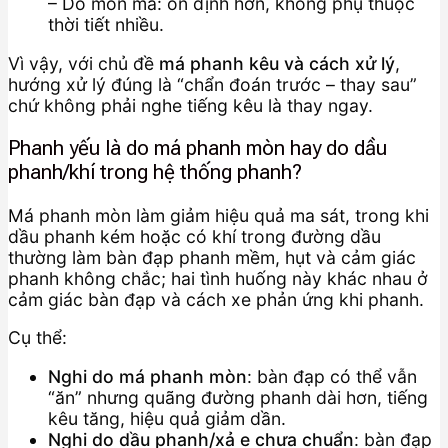
– Do mòn má: ổn định hơn, không phụ thuộc
thời tiết nhiều.
Vì vậy, với chủ đề
má phanh kêu và cách xử lý
,
hướng xử lý đúng là “chẩn đoán trước – thay sau”
chứ không phải nghe tiếng kêu là thay ngay.
Phanh yếu là do má phanh mòn hay do dầu
phanh/khí trong hệ thống phanh?
Má phanh mòn làm giảm hiệu quả ma sát, trong khi
dầu phanh kém hoặc có khí trong đường dầu
thường làm bàn đạp phanh mềm, hụt và cảm giác
phanh không chắc; hai tình huống này khác nhau ở
cảm giác bàn đạp và cách xe phản ứng khi phanh.
Cụ thể:
Nghi do má phanh mòn
: bàn đạp có thể vẫn
“ăn” nhưng quãng đường phanh dài hơn, tiếng
kêu tăng, hiệu quả giảm dần.
Nghi do dầu phanh/xả e chưa chuẩn
: bàn đạp