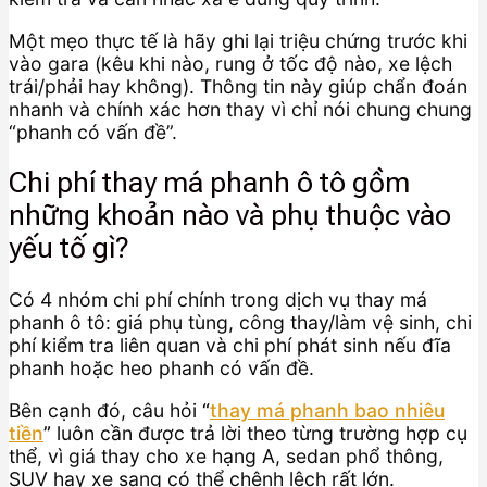
Một mẹo thực tế là hãy ghi lại triệu chứng trước khi
vào gara (kêu khi nào, rung ở tốc độ nào, xe lệch
trái/phải hay không). Thông tin này giúp chẩn đoán
nhanh và chính xác hơn thay vì chỉ nói chung chung
“phanh có vấn đề”.
Chi phí thay má phanh ô tô gồm
những khoản nào và phụ thuộc vào
yếu tố gì?
Có 4 nhóm chi phí chính trong dịch vụ thay má
phanh ô tô: giá phụ tùng, công thay/làm vệ sinh, chi
phí kiểm tra liên quan và chi phí phát sinh nếu đĩa
phanh hoặc heo phanh có vấn đề.
Bên cạnh đó, câu hỏi
“
thay má phanh bao nhiêu
tiền
”
luôn cần được trả lời theo từng trường hợp cụ
thể, vì giá thay cho xe hạng A, sedan phổ thông,
SUV hay xe sang có thể chênh lệch rất lớn.