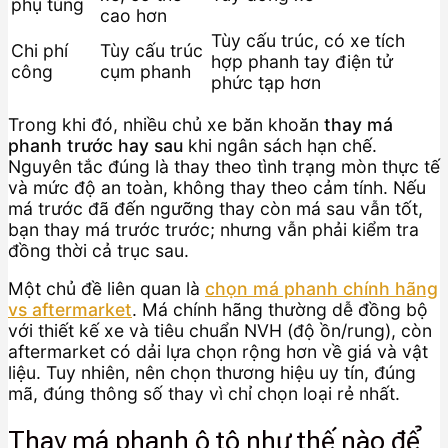
phụ tùng
cao hơn
Tùy cấu trúc, có xe tích
Chi phí
Tùy cấu trúc
hợp phanh tay điện tử
công
cụm phanh
phức tạp hơn
Trong khi đó, nhiều chủ xe băn khoăn
thay má
phanh trước hay sau
khi ngân sách hạn chế.
Nguyên tắc đúng là thay theo tình trạng mòn thực tế
và mức độ an toàn, không thay theo cảm tính. Nếu
má trước đã đến ngưỡng thay còn má sau vẫn tốt,
bạn thay má trước trước; nhưng vẫn phải kiểm tra
đồng thời cả trục sau.
Một chủ đề liên quan là
chọn má phanh chính hãng
vs aftermarket
. Má chính hãng thường dễ đồng bộ
với thiết kế xe và tiêu chuẩn NVH (độ ồn/rung), còn
aftermarket có dải lựa chọn rộng hơn về giá và vật
liệu. Tuy nhiên, nên chọn thương hiệu uy tín, đúng
mã, đúng thông số thay vì chỉ chọn loại rẻ nhất.
Thay má phanh ô tô như thế nào để