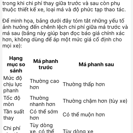
trong khi chi phí thay giữa trước và sau còn phụ
thuộc thiết kế xe, loại má và độ phức tạp thao tác.
Để minh họa, bảng dưới đây tóm tắt những yếu tố
ảnh hưởng đến chênh lệch chi phí giữa má trước và
má sau (bảng này giúp bạn đọc báo giá chính xác
hơn, không dùng để áp một mức giá cố định cho
mọi xe):
Hạng
Má phanh
mục so
Má phanh sau
trước
sánh
Mức độ
Thường cao
chịu lực
Thường thấp hơn
hơn
phanh
Tốc độ
Thường
Thường chậm hơn (tùy xe)
mòn
nhanh hơn
Tần suất
Có thể sớm
Có thể muộn hơn
thay
hơn
Tùy dòng
Chi phí
xe, có thể
Tùy dòng xe