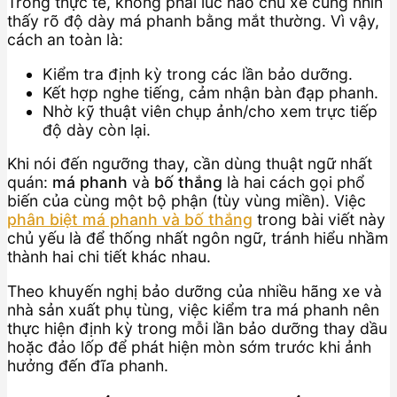
Trong thực tế, không phải lúc nào chủ xe cũng nhìn
thấy rõ độ dày má phanh bằng mắt thường. Vì vậy,
cách an toàn là:
Kiểm tra định kỳ trong các lần bảo dưỡng.
Kết hợp nghe tiếng, cảm nhận bàn đạp phanh.
Nhờ kỹ thuật viên chụp ảnh/cho xem trực tiếp
độ dày còn lại.
Khi nói đến ngưỡng thay, cần dùng thuật ngữ nhất
quán:
má phanh
và
bố thắng
là hai cách gọi phổ
biến của cùng một bộ phận (tùy vùng miền). Việc
phân biệt má phanh và bố thắng
trong bài viết này
chủ yếu là để thống nhất ngôn ngữ, tránh hiểu nhầm
thành hai chi tiết khác nhau.
Theo khuyến nghị bảo dưỡng của nhiều hãng xe và
nhà sản xuất phụ tùng, việc kiểm tra má phanh nên
thực hiện định kỳ trong mỗi lần bảo dưỡng thay dầu
hoặc đảo lốp để phát hiện mòn sớm trước khi ảnh
hưởng đến đĩa phanh.