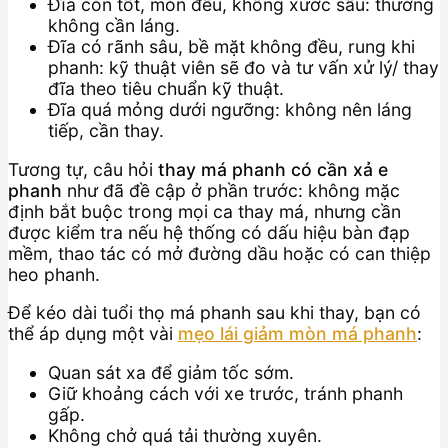
Đĩa còn tốt, mòn đều, không xước sâu: thường
không cần láng.
Đĩa có rãnh sâu, bề mặt không đều, rung khi
phanh: kỹ thuật viên sẽ đo và tư vấn xử lý/ thay
đĩa theo tiêu chuẩn kỹ thuật.
Đĩa quá mỏng dưới ngưỡng: không nên láng
tiếp, cần thay.
Tương tự, câu hỏi
thay má phanh có cần xả e
phanh
như đã đề cập ở phần trước: không mặc
định bắt buộc trong mọi ca thay má, nhưng cần
được kiểm tra nếu hệ thống có dấu hiệu bàn đạp
mềm, thao tác có mở đường dầu hoặc có can thiệp
heo phanh.
Để kéo dài tuổi thọ má phanh sau khi thay, bạn có
thể áp dụng một vài
mẹo lái giảm mòn má phanh
:
Quan sát xa để giảm tốc sớm.
Giữ khoảng cách với xe trước, tránh phanh
gấp.
Không chở quá tải thường xuyên.