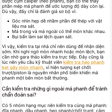
được cụm caliper (heo phanh), bạn có thể thấy
phần mép má phanh để ước lượng độ dày còn lại.
Dù vậy, đây chỉ là đánh giá sơ bộ vì:
Góc nhìn hẹp dễ nhầm phần đế thép với vật
liệu ma sát.
Má trong và má ngoài có thể mòn khác nhau.
Bụi bẩn làm sai lệch quan sát.
Vì vậy, kiểm tra tại nhà chỉ nên dùng để nhận diện
sớm. Khi nghi ngờ mòn nhanh hoặc mòn lệch, bạn
cần nhờ gara tháo kiểm tra trực tiếp. Đây cũng là
lúc nên yêu cầu kỹ thuật viên
kiểm tra heo phanh
kẹt gây mòn nhanh
, vì hiện tượng kẹt chốt
trượt/piston là nguyên nhân phổ biến khiến má
phanh một bên mòn bất thường.
Cần kiểm tra những gì ngoài má phanh để tránh
chẩn đoán sai?
Có 5 nhóm hạng mục nên kiểm tra cùng má phanh:
đĩa phanh, dầu phanh, heo phanh/chốt trượt, cảm