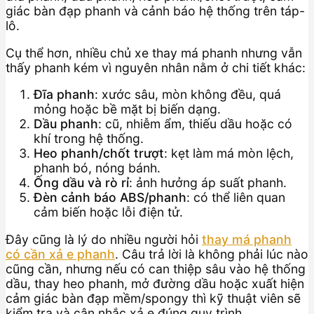
giác bàn đạp phanh và cảnh báo hệ thống trên táp-
lô.
Cụ thể hơn, nhiều chủ xe thay má phanh nhưng vẫn
thấy phanh kém vì nguyên nhân nằm ở chi tiết khác:
Đĩa phanh
: xước sâu, mòn không đều, quá
mỏng hoặc bề mặt bị biến dạng.
Dầu phanh
: cũ, nhiễm ẩm, thiếu dầu hoặc có
khí trong hệ thống.
Heo phanh/chốt trượt
: kẹt làm má mòn lệch,
phanh bó, nóng bánh.
Ống dầu và rò rỉ
: ảnh hưởng áp suất phanh.
Đèn cảnh báo ABS/phanh
: có thể liên quan
cảm biến hoặc lỗi điện tử.
Đây cũng là lý do nhiều người hỏi
thay má phanh
có cần xả e phanh
. Câu trả lời là không phải lúc nào
cũng cần, nhưng nếu có can thiệp sâu vào hệ thống
dầu, thay heo phanh, mở đường dầu hoặc xuất hiện
cảm giác bàn đạp mềm/spongy thì kỹ thuật viên sẽ
kiểm tra và cân nhắc xả e đúng quy trình.