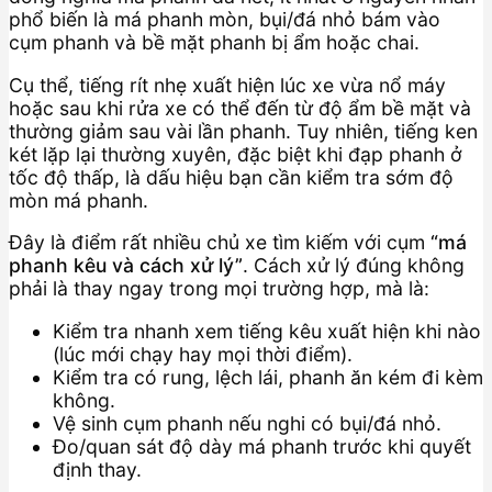
phổ biến là má phanh mòn, bụi/đá nhỏ bám vào
cụm phanh và bề mặt phanh bị ẩm hoặc chai.
Cụ thể, tiếng rít nhẹ xuất hiện lúc xe vừa nổ máy
hoặc sau khi rửa xe có thể đến từ độ ẩm bề mặt và
thường giảm sau vài lần phanh. Tuy nhiên, tiếng ken
két lặp lại thường xuyên, đặc biệt khi đạp phanh ở
tốc độ thấp, là dấu hiệu bạn cần kiểm tra sớm độ
mòn má phanh.
Đây là điểm rất nhiều chủ xe tìm kiếm với cụm
“má
phanh kêu và cách xử lý”
. Cách xử lý đúng không
phải là thay ngay trong mọi trường hợp, mà là:
Kiểm tra nhanh xem tiếng kêu xuất hiện khi nào
(lúc mới chạy hay mọi thời điểm).
Kiểm tra có rung, lệch lái, phanh ăn kém đi kèm
không.
Vệ sinh cụm phanh nếu nghi có bụi/đá nhỏ.
Đo/quan sát độ dày má phanh trước khi quyết
định thay.