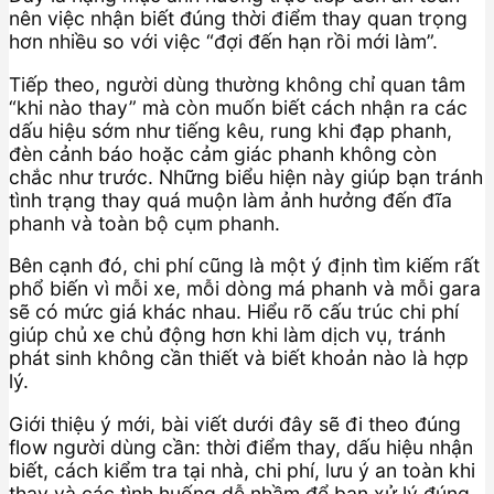
nên việc nhận biết đúng thời điểm thay quan trọng
hơn nhiều so với việc “đợi đến hạn rồi mới làm”.
Tiếp theo, người dùng thường không chỉ quan tâm
“khi nào thay” mà còn muốn biết cách nhận ra các
dấu hiệu sớm như tiếng kêu, rung khi đạp phanh,
đèn cảnh báo hoặc cảm giác phanh không còn
chắc như trước. Những biểu hiện này giúp bạn tránh
tình trạng thay quá muộn làm ảnh hưởng đến đĩa
phanh và toàn bộ cụm phanh.
Bên cạnh đó, chi phí cũng là một ý định tìm kiếm rất
phổ biến vì mỗi xe, mỗi dòng má phanh và mỗi gara
sẽ có mức giá khác nhau. Hiểu rõ cấu trúc chi phí
giúp chủ xe chủ động hơn khi làm dịch vụ, tránh
phát sinh không cần thiết và biết khoản nào là hợp
lý.
Giới thiệu ý mới, bài viết dưới đây sẽ đi theo đúng
flow người dùng cần: thời điểm thay, dấu hiệu nhận
biết, cách kiểm tra tại nhà, chi phí, lưu ý an toàn khi
thay và các tình huống dễ nhầm để bạn xử lý đúng