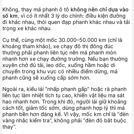
Không, thay má phanh ô tô
không nên chỉ dựa vào
số km
, vì có ít nhất 3 lý do chính: điều kiện đường
đi khác nhau, thói quen đạp phanh khác nhau và tải
trọng xe khác nhau.
Cụ thể, cùng một mốc 30.000–50.000 km (chỉ là
khoảng tham khảo), xe chạy đô thị đông đúc
thường phải phanh liên tục nên má phanh mòn
nhanh hơn xe chạy đường trường. Nếu bạn thường
xuyên chở đủ tải, leo dốc, xuống hầm hoặc di
chuyển trong khu vực có nhiều điểm dừng, má
phanh cũng sẽ xuống cấp sớm hơn.
Ngoài ra, kiểu lái “nhấp phanh gấp” hoặc rà phanh
liên tục làm nhiệt tích tụ cao, khiến vật liệu ma sát
hao nhanh hơn. Trong khi đó, người lái giữ khoảng
cách tốt, giảm tốc sớm, dùng phanh hợp lý thì má
phanh bền hơn đáng kể. Vì vậy, mốc km chỉ là “đèn
vàng nhắc kiểm tra”, không phải “đèn đỏ bắt buộc
thay”.