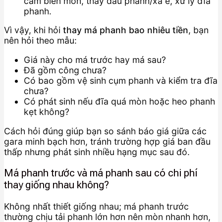
cảm biến mòn, thay dầu phanh/xả e, xử lý đĩa
phanh.
Vì vậy, khi hỏi
thay má phanh bao nhiêu tiền
, bạn
nên hỏi theo mẫu:
Giá này cho má trước hay má sau?
Đã gồm công chưa?
Có bao gồm vệ sinh cụm phanh và kiểm tra đĩa
chưa?
Có phát sinh nếu đĩa quá mòn hoặc heo phanh
kẹt không?
Cách hỏi đúng giúp bạn so sánh báo giá giữa các
gara minh bạch hơn, tránh trường hợp giá ban đầu
thấp nhưng phát sinh nhiều hạng mục sau đó.
Má phanh trước và má phanh sau có chi phí
thay giống nhau không?
Không nhất thiết giống nhau; má phanh trước
thường chịu tải phanh lớn hơn nên mòn nhanh hơn,