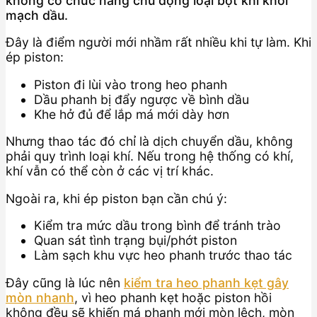
không có chức năng chủ động loại bọt khí khỏi
mạch dầu.
Đây là điểm người mới nhầm rất nhiều khi tự làm. Khi
ép piston:
Piston đi lùi vào trong heo phanh
Dầu phanh bị đẩy ngược về bình dầu
Khe hở đủ để lắp má mới dày hơn
Nhưng thao tác đó chỉ là dịch chuyển dầu, không
phải quy trình loại khí. Nếu trong hệ thống có khí,
khí vẫn có thể còn ở các vị trí khác.
Ngoài ra, khi ép piston bạn cần chú ý:
Kiểm tra mức dầu trong bình để tránh trào
Quan sát tình trạng bụi/phớt piston
Làm sạch khu vực heo phanh trước thao tác
Đây cũng là lúc nên
kiểm tra heo phanh kẹt gây
mòn nhanh
, vì heo phanh kẹt hoặc piston hồi
không đều sẽ khiến má phanh mới mòn lệch, mòn