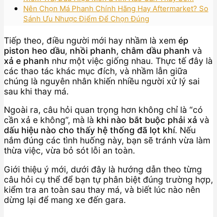
Nên Chọn Má Phanh Chính Hãng Hay Aftermarket? So
Sánh Ưu Nhược Điểm Để Chọn Đúng
Tiếp theo, điều người mới hay nhầm là xem
ép
piston heo dầu
,
nhồi phanh
,
châm dầu phanh
và
xả e phanh
như một việc giống nhau. Thực tế đây là
các thao tác khác mục đích, và nhầm lẫn giữa
chúng là nguyên nhân khiến nhiều người xử lý sai
sau khi thay má.
Ngoài ra, câu hỏi quan trọng hơn không chỉ là “có
cần xả e không”, mà là
khi nào bắt buộc phải xả
và
dấu hiệu nào cho thấy hệ thống đã lọt khí
. Nếu
nắm đúng các tình huống này, bạn sẽ tránh vừa làm
thừa việc, vừa bỏ sót lỗi an toàn.
Giới thiệu ý mới, dưới đây là hướng dẫn theo từng
câu hỏi cụ thể để bạn tự phân biệt đúng trường hợp,
kiểm tra an toàn sau thay má, và biết lúc nào nên
dừng lại để mang xe đến gara.