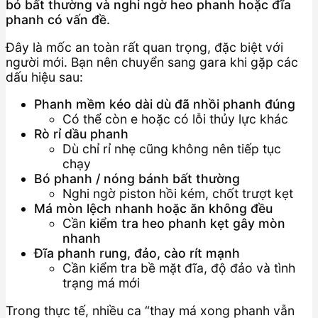
bó bất thường và nghi ngờ heo phanh hoặc đĩa
phanh có vấn đề.
Đây là mốc an toàn rất quan trọng, đặc biệt với
người mới. Bạn nên chuyển sang gara khi gặp các
dấu hiệu sau:
Phanh mềm kéo dài dù đã nhồi phanh đúng
Có thể còn e hoặc có lỗi thủy lực khác
Rò rỉ dầu phanh
Dù chỉ rỉ nhẹ cũng không nên tiếp tục
chạy
Bó phanh / nóng bánh bất thường
Nghi ngờ piston hồi kém, chốt trượt kẹt
Má mòn lệch nhanh hoặc ăn không đều
Cần
kiểm tra heo phanh kẹt gây mòn
nhanh
Đĩa phanh rung, đảo, cào rít mạnh
Cần kiểm tra bề mặt đĩa, độ đảo và tình
trạng má mới
Trong thực tế, nhiều ca “thay má xong phanh vẫn