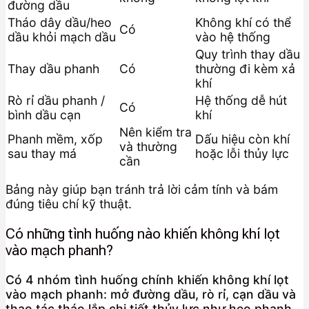
đường dầu
Tháo dây dầu/heo
Không khí có thể
Có
dầu khỏi mạch dầu
vào hệ thống
Quy trình thay dầu
Thay dầu phanh
Có
thường đi kèm xả
khí
Rò rỉ dầu phanh /
Hệ thống dễ hút
Có
bình dầu cạn
khí
Nên kiểm tra
Phanh mềm, xốp
Dấu hiệu còn khí
và thường
sau thay má
hoặc lỗi thủy lực
cần
Bảng này giúp bạn tránh trả lời cảm tính và bám
đúng tiêu chí kỹ thuật.
Có những tình huống nào khiến không khí lọt
vào mạch phanh?
Có 4 nhóm tình huống chính khiến không khí lọt
vào mạch phanh: mở đường dầu, rò rỉ, cạn dầu và
thao tác tháo lắp chi tiết thủy lực như heo phanh