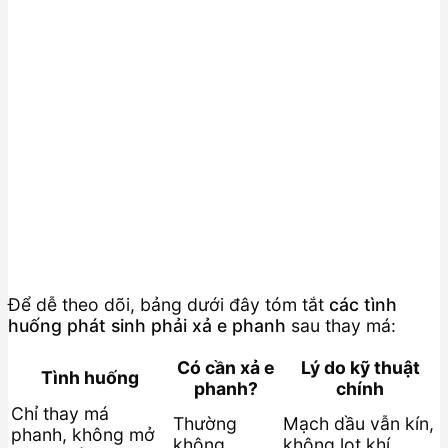
Để dễ theo dõi, bảng dưới đây tóm tắt
các tình
huống phát sinh phải xả e phanh
sau thay má:
Có cần xả e
Lý do kỹ thuật
Tình huống
phanh?
chính
Chỉ thay má
Thường
Mạch dầu vẫn kín,
phanh, không mở
không
không lọt khí