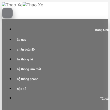
Skip
to
content
Trang Chủ
ắc quy
chẩn đoán lỗi
hệ thống lái
hệ thống làm mát
hệ thống phanh
hộp số
Tất cả