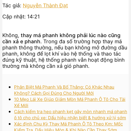
Tác giả:
Nguyễn Thành Đạt
Cập nhật: 14:21
Không,
thay má phanh không phải lúc nào cũng
cần xả e phanh
. Trong đa số trường hợp thay má
phanh thông thường, nếu bạn không mở đường dầu
phanh, không để lọt khí vào hệ thống và thao tác
đúng kỹ thuật, hệ thống phanh vẫn hoạt động bình
thường mà không cần xả gió phanh.
Phân Biệt Má Phanh Và Bố Thắng: Có Khác Nhau
Không? Cách Gọi Đúng Cho Người Mới
10 Mẹo Lái Xe Giúp Giảm Mòn Má Phanh Ô Tô Cho Tài
Xế Mới
Cách kiểm tra heo phanh kẹt gây mòn nhanh má phanh
ô tô cho chủ xe: Dấu hiệu nhận biết & hướng xử lý sớm
Xác định Chu Kỳ Thay Má Phanh Ô Tô Theo Km: Mốc
Kiểm Tra, Dấu Hiệu Mòn & Khi Nào Cần Thay Sớm