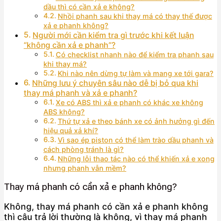
dầu thì có cần xả e không?
Nhồi phanh sau khi thay má có thay thế được
xả e phanh không?
Người mới cần kiểm tra gì trước khi kết luận
“không cần xả e phanh”?
Có checklist nhanh nào để kiểm tra phanh sau
khi thay má?
Khi nào nên dừng tự làm và mang xe tới gara?
Những lưu ý chuyên sâu nào dễ bị bỏ qua khi
thay má phanh và xả e phanh?
Xe có ABS thì xả e phanh có khác xe không
ABS không?
Thứ tự xả e theo bánh xe có ảnh hưởng gì đến
hiệu quả xả khí?
Vì sao ép piston có thể làm trào dầu phanh và
cách phòng tránh là gì?
Những lỗi thao tác nào có thể khiến xả e xong
nhưng phanh vẫn mềm?
Thay má phanh có cần xả e phanh không?
Không, thay má phanh có cần xả e phanh không
thì câu trả lời thường là không, vì thay má phanh