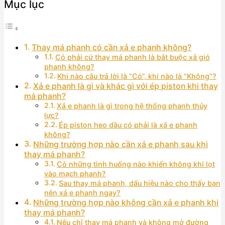
Mục lục
Thay má phanh có cần xả e phanh không?
Có phải cứ thay má phanh là bắt buộc xả gió
phanh không?
Khi nào câu trả lời là “Có”, khi nào là “Không”?
Xả e phanh là gì và khác gì với ép piston khi thay
má phanh?
Xả e phanh là gì trong hệ thống phanh thủy
lực?
Ép piston heo dầu có phải là xả e phanh
không?
Những trường hợp nào cần xả e phanh sau khi
thay má phanh?
Có những tình huống nào khiến không khí lọt
vào mạch phanh?
Sau thay má phanh, dấu hiệu nào cho thấy bạn
nên xả e phanh ngay?
Những trường hợp nào không cần xả e phanh khi
thay má phanh?
Nếu chỉ thay má phanh và không mở đường