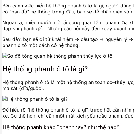
Bên cạnh việc hiểu hệ thống phanh ô tô là gì, người dùn
có “bản đồ” hệ thống trong đầu, bạn sẽ dễ nhận diện sớm 
Ngoài ra, nhiều người mới lái cũng quan tâm: phanh đĩa kh
đạp khi phanh gấp. Những câu hỏi này đều xoay quanh mục
Sau đây, bạn sẽ đi từ khái niệm → cấu tạo → nguyên lý →
phanh ô tô một cách có hệ thống.
Hệ thống phanh ô tô là gì?
Hệ thống phanh ô tô là
một hệ thống an toàn cơ–thủy lực
ma sát (đĩa/guốc).
Để hiểu rõ “hệ thống phanh ô tô là gì”, trước hết cần nhì
xe. Cụ thể hơn, chỉ cần một mắt xích yếu (dầu phanh, đư
Hệ thống phanh khác “phanh tay” như thế nào?