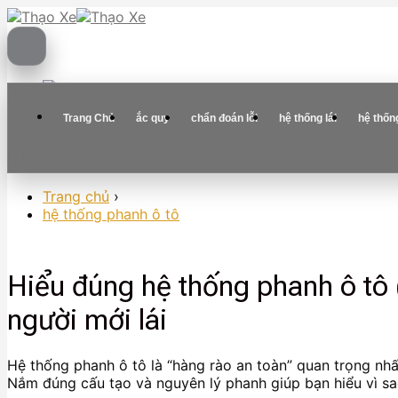
Skip
to
content
Trang Chủ
ắc quy
chẩn đoán lỗi
hệ thống lái
hệ thốn
Trang chủ
›
hệ thống phanh ô tô
Hiểu đúng hệ thống phanh ô tô 
người mới lái
Hệ thống phanh ô tô là “hàng rào an toàn” quan trọng nhấ
Nắm đúng cấu tạo và nguyên lý phanh giúp bạn hiểu vì sa