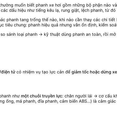
g thường muốn biết phanh xe hơi gồm những bộ phận nào và
các dấu hiệu như tiếng kêu lạ, rung giật, lệch phanh, từ 
ác phanh tang trống thế nào, khi nào cần thay các chi tiết
 tiêu chung: phanh hiệu quả nhưng vẫn ổn định, kiểm soát
 so sánh loại phanh → kỹ thuật dùng phanh an toàn, rồi mở
/điện tử
có nhiệm vụ tạo lực cản để
giảm tốc hoặc dừng xe
n phanh như
một chuỗi truyền lực
: chân người lái → cơ cấu 
ờng ống, má phanh, đĩa phanh, cảm biến ABS…) là cảm giác 