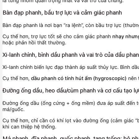
là từng nhóm quan trọng nhất và vai trò của chúng.
Bàn đạp phanh, bầu trợ lực và cảm giác phanh
Bàn đạp phanh là nơi bạn “ra lệnh”, còn bầu trợ lực (thườ
Cụ thể hơn, trợ lực tốt sẽ cho cảm giác phanh
nhạy nhưng
hoặc phản hồi thất thường.
Xi-lanh chính, bình dầu phanh và vai trò của dầu pha
Xi-lanh chính biến lực đạp thành áp suất thủy lực. Bình
Cụ thể hơn,
dầu phanh có tính hút ẩm (hygroscopic)
nên t
Đường ống dầu, heo dầu/cùm phanh và cơ cấu tạo lự
Đường ống dầu (ống cứng + ống mềm) đưa áp suất đến từng
má/guốc.
Cụ thể hơn, chỉ cần có khí lọt vào đường ống (cảm giác “b
khi can thiệp hệ thống.
Má phanh, đĩa phanh, guốc phanh, tang trống: bộ phậ