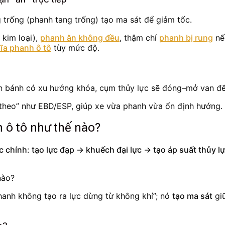
trống (phanh tang trống) tạo ma sát để giảm tốc.
t kim loại),
phanh ăn không đều
, thậm chí
phanh bị rung
nế
ĩa phanh ô tô
tùy mức độ.
ện bánh có xu hướng khóa, cụm thủy lực sẽ đóng–mở van để 
 theo” như EBD/ESP, giúp xe vừa phanh vừa ổn định hướng.
 ô tô như thế nào?
c chính
:
tạo lực đạp → khuếch đại lực → tạo áp suất thủy l
hanh không tạo ra lực dừng từ không khí”; nó
tạo ma sát
giữ