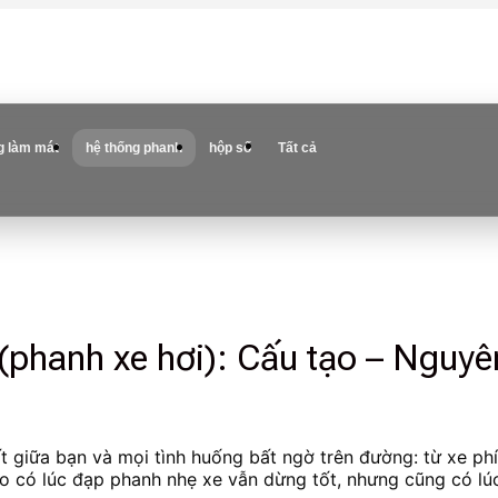
g làm mát
hệ thống phanh
hộp số
Tất cả
(phanh xe hơi): Cấu tạo – Nguyê
t giữa bạn và mọi tình huống bất ngờ trên đường: từ xe ph
o có lúc đạp phanh nhẹ xe vẫn dừng tốt, nhưng cũng có lú