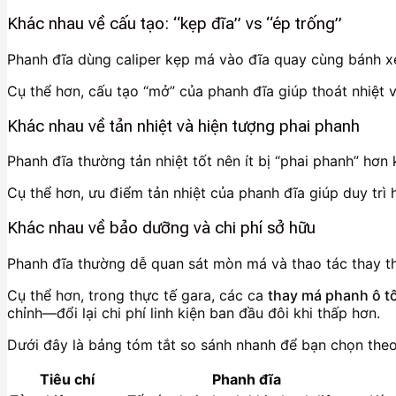
Khác nhau về cấu tạo: “kẹp đĩa” vs “ép trống”
Phanh đĩa dùng caliper kẹp má vào đĩa quay cùng bánh xe
Cụ thể hơn, cấu tạo “mở” của phanh đĩa giúp thoát nhiệt và
Khác nhau về tản nhiệt và hiện tượng phai phanh
Phanh đĩa thường tản nhiệt tốt nên ít bị “phai phanh” hơn
Cụ thể hơn, ưu điểm tản nhiệt của phanh đĩa giúp duy trì 
Khác nhau về bảo dưỡng và chi phí sở hữu
Phanh đĩa thường dễ quan sát mòn má và thao tác thay th
Cụ thể hơn, trong thực tế gara, các ca
thay má phanh ô t
chỉnh—đổi lại chi phí linh kiện ban đầu đôi khi thấp hơn.
Dưới đây là bảng tóm tắt so sánh nhanh để bạn chọn theo 
Tiêu chí
Phanh đĩa