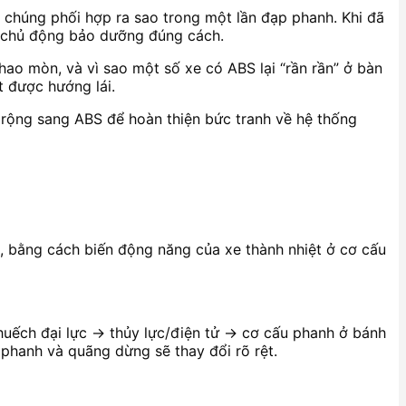
 chúng phối hợp ra sao trong một lần đạp phanh. Khi đã
đó chủ động bảo dưỡng đúng cách.
 hao mòn, và vì sao một số xe có ABS lại “rần rần” ở bàn
 được hướng lái.
 rộng sang ABS để hoàn thiện bức tranh về hệ thống
, bằng cách biến động năng của xe thành nhiệt ở cơ cấu
khuếch đại lực → thủy lực/điện tử → cơ cấu phanh ở bánh
phanh và quãng dừng sẽ thay đổi rõ rệt.