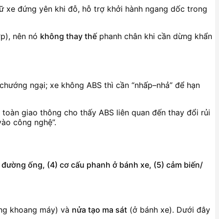
iữ xe đứng yên khi đỗ, hỗ trợ khởi hành ngang dốc trong
ợp), nên nó
không thay thế
phanh chân khi cần dừng khẩn
h chướng ngại; xe không ABS thì cần “nhấp–nhả” để hạn
 toàn giao thông cho thấy ABS liên quan đến thay đổi rủi
 vào công nghệ”.
 & đường ống, (4) cơ cấu phanh ở bánh xe, (5) cảm biến/
ng khoang máy) và
nửa tạo ma sát
(ở bánh xe). Dưới đây