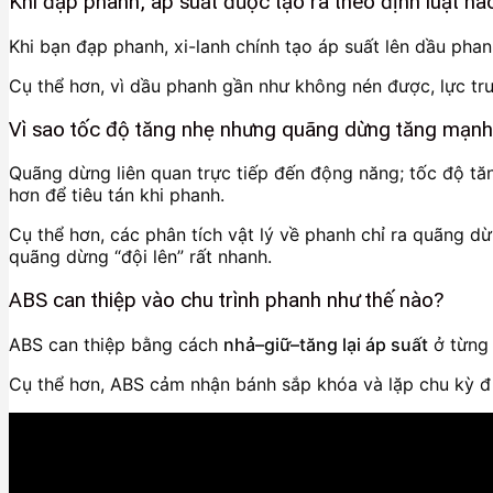
Khi đạp phanh, áp suất được tạo ra theo định luật nà
Khi bạn đạp phanh, xi-lanh chính tạo áp suất lên dầu phan
Cụ thể hơn, vì dầu phanh gần như không nén được, lực tr
Vì sao tốc độ tăng nhẹ nhưng quãng dừng tăng mạn
Quãng dừng liên quan trực tiếp đến động năng; tốc độ tă
hơn để tiêu tán khi phanh.
Cụ thể hơn, các phân tích vật lý về phanh chỉ ra quãng d
quãng dừng “đội lên” rất nhanh.
ABS can thiệp vào chu trình phanh như thế nào?
ABS can thiệp bằng cách
nhả–giữ–tăng lại áp suất
ở từng 
Cụ thể hơn, ABS cảm nhận bánh sắp khóa và lặp chu kỳ điề