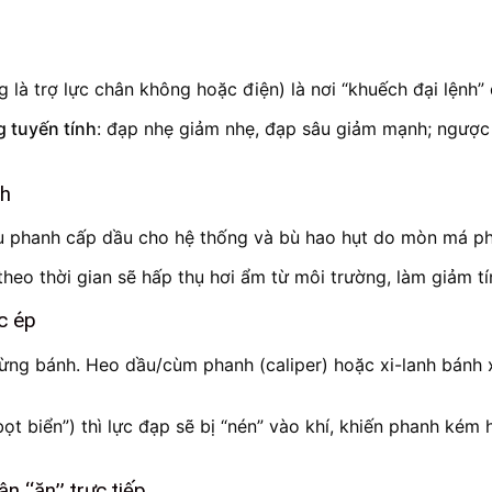
ng là trợ lực chân không hoặc điện) là nơi “khuếch đại lệnh
 tuyến tính
: đạp nhẹ giảm nhẹ, đạp sâu giảm mạnh; ngược lạ
nh
 dầu phanh cấp dầu cho hệ thống và bù hao hụt do mòn má p
heo thời gian sẽ hấp thụ hơi ẩm từ môi trường, làm giảm tí
c ép
 bánh. Heo dầu/cùm phanh (caliper) hoặc xi-lanh bánh xe 
ọt biển”) thì lực đạp sẽ bị “nén” vào khí, khiến phanh kém
n “ăn” trực tiếp