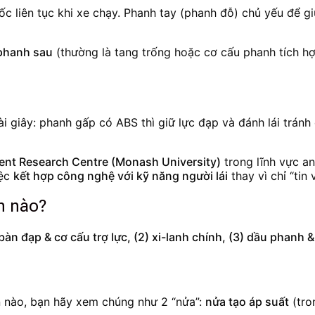
c liên tục khi xe chạy. Phanh tay (phanh đỗ) chủ yếu để g
phanh sau
(thường là tang trống hoặc cơ cấu phanh tích h
i giây: phanh gấp có ABS thì giữ lực đạp và đánh lái trán
ent Research Centre (Monash University)
trong lĩnh vực an
iệc
kết hợp công nghệ với kỹ năng người lái
thay vì chỉ “tin
n nào?
 bàn đạp & cơ cấu trợ lực, (2) xi-lanh chính, (3) dầu phanh
 nào, bạn hãy xem chúng như 2 “nửa”:
nửa tạo áp suất
(tro