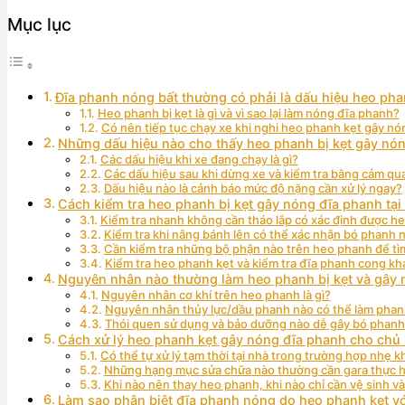
Mục lục
Đĩa phanh nóng bất thường có phải là dấu hiệu heo pha
Heo phanh bị kẹt là gì và vì sao lại làm nóng đĩa phanh?
Có nên tiếp tục chạy xe khi nghi heo phanh kẹt gây n
Những dấu hiệu nào cho thấy heo phanh bị kẹt gây nón
Các dấu hiệu khi xe đang chạy là gì?
Các dấu hiệu sau khi dừng xe và kiểm tra bằng cảm qua
Dấu hiệu nào là cảnh báo mức độ nặng cần xử lý ngay?
Cách kiểm tra heo phanh bị kẹt gây nóng đĩa phanh tại
Kiểm tra nhanh không cần tháo lắp có xác định được h
Kiểm tra khi nâng bánh lên có thể xác nhận bó phanh 
Cần kiểm tra những bộ phận nào trên heo phanh để t
Kiểm tra heo phanh kẹt và kiểm tra đĩa phanh cong k
Nguyên nhân nào thường làm heo phanh bị kẹt và gây 
Nguyên nhân cơ khí trên heo phanh là gì?
Nguyên nhân thủy lực/dầu phanh nào có thể làm phan
Thói quen sử dụng và bảo dưỡng nào dễ gây bó phanh
Cách xử lý heo phanh kẹt gây nóng đĩa phanh cho chủ 
Có thể tự xử lý tạm thời tại nhà trong trường hợp nhẹ 
Những hạng mục sửa chữa nào thường cần gara thực h
Khi nào nên thay heo phanh, khi nào chỉ cần vệ sinh v
Làm sao phân biệt đĩa phanh nóng do heo phanh kẹt v