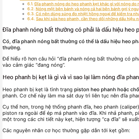
Đĩa phanh nóng do heo phanh kẹt khác gì với nóng do r
Nóng một bên bánh và nóng cả hai bên bánh gợi ý ng
Có nên dùng súng đo nhiệt hồng ngoại để kiểm tra n
Sau khi sửa heo phanh, cần theo dõi những dấu hiệu n
Đĩa phanh nóng bất thường có phải là dấu hiệu heo 
Có, đĩa phanh nóng bất thường có thể là dấu hiệu heo ph
thường.
Để hiểu rõ hơn câu hỏi “đĩa phanh nóng bất thường có phả
vào cảm giác “đang nóng”.
Heo phanh bị kẹt là gì và vì sao lại làm nóng đĩa pha
Heo phanh bị kẹt là tình trạng
piston heo phanh hoặc chốt
phanh. Cơ chế này làm ma sát duy trì liên tục nên đĩa ph
Cụ thể hơn, trong hệ thống phanh đĩa, heo phanh (caliper)
piston ra ngoài để ép má phanh vào đĩa. Khi nhả phanh, p
một trong các chi tiết này kẹt, hiện tượng “cạ đĩa” sẽ xuất
Các nguyên nhân cơ học thường gặp dẫn tới kẹt gồm: