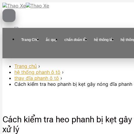
Skip
to
content
Trang Chủ
ắc quy
chẩn đoán lỗi
hệ thống lái
hệ thốn
Trang chủ
›
hệ thống phanh ô tô
›
thay đĩa phanh ô tô
›
Cách kiểm tra heo phanh bị kẹt gây nóng đĩa phanh 
Cách kiểm tra heo phanh bị kẹt gây
xử lý