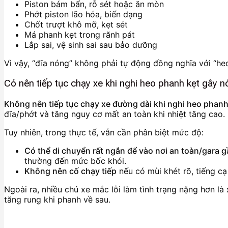
Piston bám bẩn, rỗ sét hoặc ăn mòn
Phớt piston lão hóa, biến dạng
Chốt trượt khô mỡ, kẹt sét
Má phanh kẹt trong rãnh pát
Lắp sai, vệ sinh sai sau bảo dưỡng
Vì vậy, “đĩa nóng” không phải tự động đồng nghĩa với “he
Có nên tiếp tục chạy xe khi nghi heo phanh kẹt gây 
Không nên tiếp tục chạy xe đường dài khi nghi heo phanh
đĩa/phớt và tăng nguy cơ mất an toàn khi nhiệt tăng cao.
Tuy nhiên, trong thực tế, vẫn cần phân biệt mức độ:
Có thể di chuyển rất ngắn để vào nơi an toàn/gara 
thường đến mức bốc khói.
Không nên cố chạy tiếp
nếu có mùi khét rõ, tiếng cạ
Ngoài ra, nhiều chủ xe mắc lỗi làm tình trạng nặng hơn là
tăng rung khi phanh về sau.