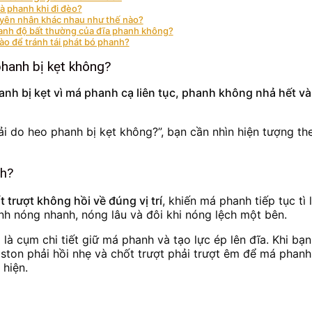
à phanh khi đi đèo?
uyên nhân khác nhau như thế nào?
hanh độ bất thường của đĩa phanh không?
ào để tránh tái phát bó phanh?
phanh bị kẹt không?
anh bị kẹt vì má phanh cạ liên tục, phanh không nhả hết v
i do heo phanh bị kẹt không?”, bạn cần nhìn hiện tượng th
nh?
 trượt không hồi về đúng vị trí
, khiến má phanh tiếp tục tì
anh nóng nhanh, nóng lâu và đôi khi nóng lệch một bên.
 là cụm chi tiết giữ má phanh và tạo lực ép lên đĩa. Khi b
iston phải hồi nhẹ và chốt trượt phải trượt êm để má phanh
 hiện.