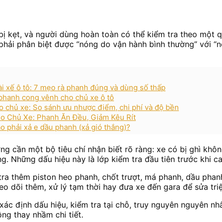
bị kẹt, và người dùng hoàn toàn có thể kiểm tra theo một q
 phải phân biệt được “nóng do vận hành bình thường” với “n
i xế ô tô: 7 mẹo rà phanh đúng và dùng số thấp
a phanh cong vênh cho chủ xe ô tô
o chủ xe: So sánh ưu nhược điểm, chi phí và độ bền
 Chủ Xe: Phanh Ăn Đều, Giảm Kêu Rít
o phải xả e dầu phanh (xả gió thắng)?
ờng cần một bộ tiêu chí nhận biết rõ ràng: xe có bị ghì kh
g. Những dấu hiệu này là lớp kiểm tra đầu tiên trước khi ca
tra thêm piston heo phanh, chốt trượt, má phanh, dầu phanh
o dõi thêm, xử lý tạm thời hay đưa xe đến gara để sửa triệ
 xác định dấu hiệu, kiểm tra tại chỗ, truy nguyên nguyên nh
ng thay nhầm chi tiết.