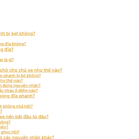
nh bị kẹt không?
óng đĩa không?
g đĩa?
n là gì?
 chỗ cho chủ xe như thế nào?
eo phanh bị bó không?
như thế nào?
ìm đúng nguyên nhân?
hác nhau ở điểm nào?
nóng đĩa phanh?
h không nhả hết?
?
xe nên bắt đầu từ đâu?
không?
iện?
à phục hồi?
ới các nguyên nhân khác?