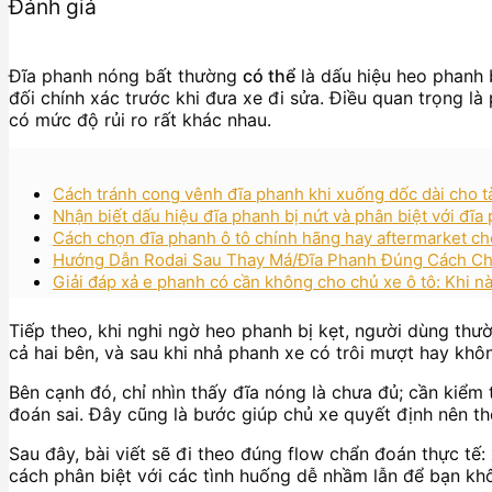
Đánh giá
Đĩa phanh nóng bất thường
có thể
là dấu hiệu heo phanh 
đối chính xác trước khi đưa xe đi sửa. Điều quan trọng là
có mức độ rủi ro rất khác nhau.
Cách tránh cong vênh đĩa phanh khi xuống dốc dài cho tà
Nhận biết dấu hiệu đĩa phanh bị nứt và phân biệt với đĩ
Cách chọn đĩa phanh ô tô chính hãng hay aftermarket ch
Hướng Dẫn Rodai Sau Thay Má/Đĩa Phanh Đúng Cách Cho
Giải đáp xả e phanh có cần không cho chủ xe ô tô: Khi nà
Tiếp theo, khi nghi ngờ heo phanh bị kẹt, người dùng thư
cả hai bên, và sau khi nhả phanh xe có trôi mượt hay khôn
Bên cạnh đó, chỉ nhìn thấy đĩa nóng là chưa đủ; cần kiểm 
đoán sai. Đây cũng là bước giúp chủ xe quyết định nên the
Sau đây, bài viết sẽ đi theo đúng flow chẩn đoán thực tế:
cách phân biệt với các tình huống dễ nhầm lẫn để bạn khô