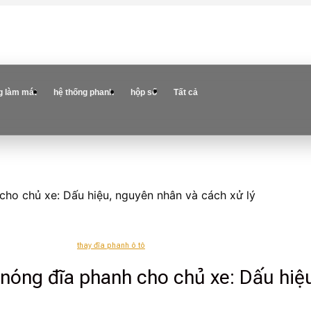
g làm mát
hệ thống phanh
hộp số
Tất cả
cho chủ xe: Dấu hiệu, nguyên nhân và cách xử lý
thay đĩa phanh ô tô
 nóng đĩa phanh cho chủ xe: Dấu hiệ