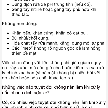
Dung dịch rửa xe pH trung tính (nếu có).
Găng tay nitrile hoặc găng tay phù hợp khi
thao tác.
Không nên dùng:
Khăn bẩn, khăn cứng, khăn có cát bụi.
Bùi nhùi/chổi cứng.
Hóa chất tẩy rửa mạnh, xăng, dung môi tự pha.
Các “mẹo” không rõ nguồn gốc dễ làm hỏng
thêm bề mặt.
Việc chọn đúng vật liệu không chỉ giúp giảm nguy
cơ trầy xước, mà còn giữ cho bước kiểm tra sau xử
lý chính xác hơn (vì bề mặt không bị nhiễu bởi vệt
do khăn hoặc hóa chất khác tạo ra).
Những việc nào tuyệt đối không nên làm khi xử lý
dầu phanh dính sơn xe?
Có, có nhiều việc tuyệt đối không nên làm khi xử lý
dầu phanh dính sơn xe; phổ biến nhất là chà