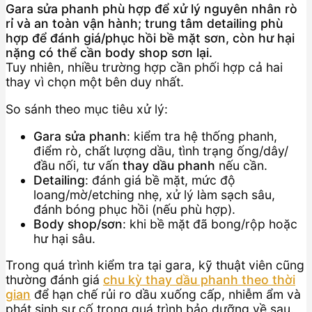
Gara sửa phanh phù hợp để xử lý nguyên nhân rò
rỉ và an toàn vận hành; trung tâm detailing phù
hợp để đánh giá/phục hồi bề mặt sơn, còn hư hại
nặng có thể cần body shop sơn lại.
Tuy nhiên, nhiều trường hợp cần phối hợp cả hai
thay vì chọn một bên duy nhất.
So sánh theo mục tiêu xử lý:
Gara sửa phanh
: kiểm tra hệ thống phanh,
điểm rò, chất lượng dầu, tình trạng ống/dây/
đầu nối, tư vấn
thay dầu phanh
nếu cần.
Detailing
: đánh giá bề mặt, mức độ
loang/mờ/etching nhẹ, xử lý làm sạch sâu,
đánh bóng phục hồi (nếu phù hợp).
Body shop/sơn
: khi bề mặt đã bong/rộp hoặc
hư hại sâu.
Trong quá trình kiểm tra tại gara, kỹ thuật viên cũng
thường đánh giá
chu kỳ thay dầu phanh theo thời
gian
để hạn chế rủi ro dầu xuống cấp, nhiễm ẩm và
phát sinh sự cố trong quá trình bảo dưỡng về sau.