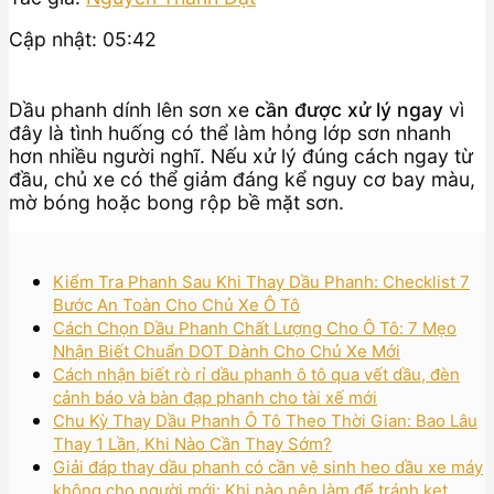
Cập nhật: 05:42
Dầu phanh dính lên sơn xe
cần được xử lý ngay
vì
đây là tình huống có thể làm hỏng lớp sơn nhanh
hơn nhiều người nghĩ. Nếu xử lý đúng cách ngay từ
đầu, chủ xe có thể giảm đáng kể nguy cơ bay màu,
mờ bóng hoặc bong rộp bề mặt sơn.
Kiểm Tra Phanh Sau Khi Thay Dầu Phanh: Checklist 7
Bước An Toàn Cho Chủ Xe Ô Tô
Cách Chọn Dầu Phanh Chất Lượng Cho Ô Tô: 7 Mẹo
Nhận Biết Chuẩn DOT Dành Cho Chủ Xe Mới
Cách nhận biết rò rỉ dầu phanh ô tô qua vết dầu, đèn
cảnh báo và bàn đạp phanh cho tài xế mới
Chu Kỳ Thay Dầu Phanh Ô Tô Theo Thời Gian: Bao Lâu
Thay 1 Lần, Khi Nào Cần Thay Sớm?
Giải đáp thay dầu phanh có cần vệ sinh heo dầu xe máy
không cho người mới: Khi nào nên làm để tránh kẹt