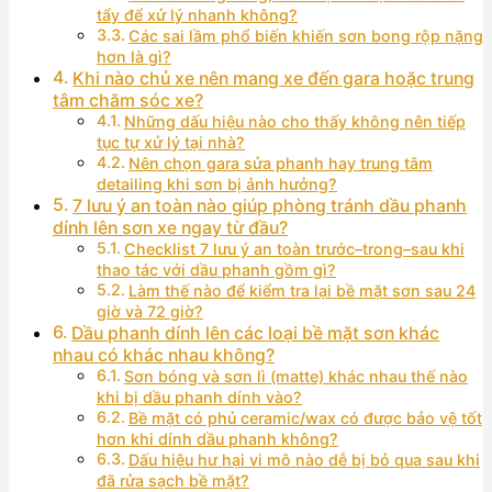
tẩy để xử lý nhanh không?
Các sai lầm phổ biến khiến sơn bong rộp nặng
hơn là gì?
Khi nào chủ xe nên mang xe đến gara hoặc trung
tâm chăm sóc xe?
Những dấu hiệu nào cho thấy không nên tiếp
tục tự xử lý tại nhà?
Nên chọn gara sửa phanh hay trung tâm
detailing khi sơn bị ảnh hưởng?
7 lưu ý an toàn nào giúp phòng tránh dầu phanh
dính lên sơn xe ngay từ đầu?
Checklist 7 lưu ý an toàn trước–trong–sau khi
thao tác với dầu phanh gồm gì?
Làm thế nào để kiểm tra lại bề mặt sơn sau 24
giờ và 72 giờ?
Dầu phanh dính lên các loại bề mặt sơn khác
nhau có khác nhau không?
Sơn bóng và sơn lì (matte) khác nhau thế nào
khi bị dầu phanh dính vào?
Bề mặt có phủ ceramic/wax có được bảo vệ tốt
hơn khi dính dầu phanh không?
Dấu hiệu hư hại vi mô nào dễ bị bỏ qua sau khi
đã rửa sạch bề mặt?