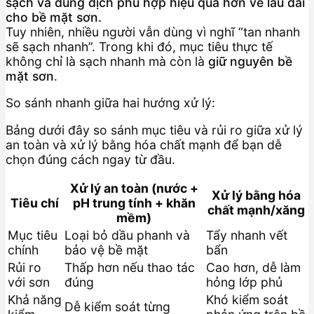
sạch và dung dịch phù hợp hiệu quả hơn về lâu dài
cho bề mặt sơn.
Tuy nhiên, nhiều người vẫn dùng vì nghĩ “tan nhanh
sẽ sạch nhanh”. Trong khi đó, mục tiêu thực tế
không chỉ là sạch nhanh mà còn là
giữ nguyên bề
mặt sơn
.
So sánh nhanh giữa hai hướng xử lý:
Bảng dưới đây so sánh mục tiêu và rủi ro giữa xử lý
an toàn và xử lý bằng hóa chất mạnh để bạn dễ
chọn đúng cách ngay từ đầu.
Xử lý an toàn (nước +
Xử lý bằng hóa
Tiêu chí
pH trung tính + khăn
chất mạnh/xăng
mềm)
Mục tiêu
Loại bỏ dầu phanh và
Tẩy nhanh vết
chính
bảo vệ bề mặt
bẩn
Rủi ro
Thấp hơn nếu thao tác
Cao hơn, dễ làm
với sơn
đúng
hỏng lớp phủ
Khả năng
Khó kiểm soát
Dễ kiểm soát từng