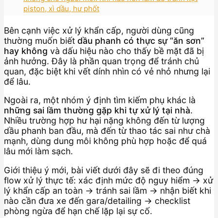
piston, xì dầu, hư phốt
Bên cạnh việc xử lý khẩn cấp, người dùng cũng
thường muốn biết
dầu phanh có thực sự “ăn sơn”
hay không
và dấu hiệu nào cho thấy bề mặt đã bị
ảnh hưởng. Đây là phần quan trọng để tránh chủ
quan, đặc biệt khi vết dính nhìn có vẻ nhỏ nhưng lại
để lâu.
Ngoài ra, một nhóm ý định tìm kiếm phụ khác là
những sai lầm thường gặp khi tự xử lý tại nhà
.
Nhiều trường hợp hư hại nặng không đến từ lượng
dầu phanh ban đầu, mà đến từ thao tác sai như chà
mạnh, dùng dung môi không phù hợp hoặc để quá
lâu mới làm sạch.
Giới thiệu ý mới, bài viết dưới đây sẽ đi theo đúng
flow xử lý thực tế: xác định mức độ nguy hiểm → xử
lý khẩn cấp an toàn → tránh sai lầm → nhận biết khi
nào cần đưa xe đến gara/detailing → checklist
phòng ngừa để hạn chế lặp lại sự cố.