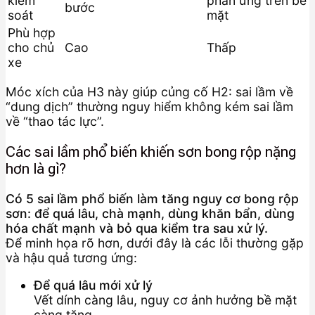
kiểm
phản ứng trên bề
bước
soát
mặt
Phù hợp
cho chủ
Cao
Thấp
xe
Móc xích của H3 này giúp củng cố H2: sai lầm về
“dung dịch” thường nguy hiểm không kém sai lầm
về “thao tác lực”.
Các sai lầm phổ biến khiến sơn bong rộp nặng
hơn là gì?
Có 5 sai lầm phổ biến làm tăng nguy cơ bong rộp
sơn: để quá lâu, chà mạnh, dùng khăn bẩn, dùng
hóa chất mạnh và bỏ qua kiểm tra sau xử lý.
Để minh họa rõ hơn, dưới đây là các lỗi thường gặp
và hậu quả tương ứng:
Để quá lâu mới xử lý
Vết dính càng lâu, nguy cơ ảnh hưởng bề mặt
càng tăng.