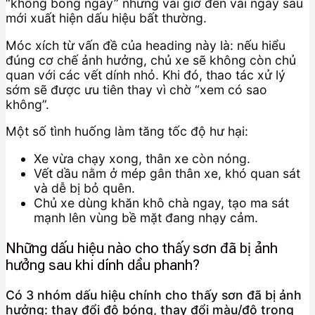
“không bong ngay” nhưng vài giờ đến vài ngày sau
mới xuất hiện dấu hiệu bất thường.
Móc xích từ vấn đề của heading này là: nếu hiểu
đúng cơ chế ảnh hưởng, chủ xe sẽ không còn chủ
quan với các vết dính nhỏ. Khi đó, thao tác xử lý
sớm sẽ được ưu tiên thay vì chờ “xem có sao
không”.
Một số tình huống làm tăng tốc độ hư hại:
Xe vừa chạy xong, thân xe còn nóng.
Vết dầu nằm ở mép gân thân xe, khó quan sát
và dễ bị bỏ quên.
Chủ xe dùng khăn khô chà ngay, tạo ma sát
mạnh lên vùng bề mặt đang nhạy cảm.
Những dấu hiệu nào cho thấy sơn đã bị ảnh
hưởng sau khi dính dầu phanh?
Có 3 nhóm dấu hiệu chính cho thấy sơn đã bị ảnh
hưởng: thay đổi độ bóng, thay đổi màu/độ trong