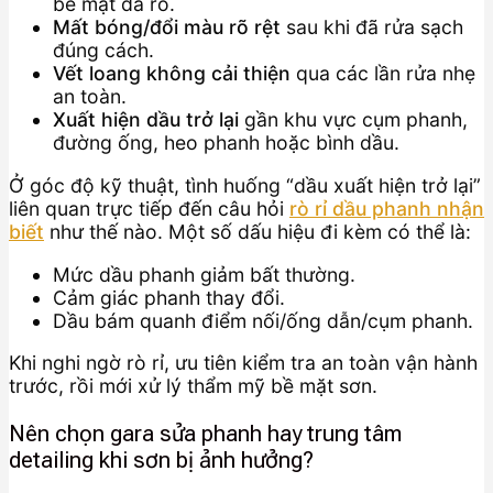
bề mặt đã rõ.
Mất bóng/đổi màu rõ rệt
sau khi đã rửa sạch
đúng cách.
Vết loang không cải thiện
qua các lần rửa nhẹ
an toàn.
Xuất hiện dầu trở lại
gần khu vực cụm phanh,
đường ống, heo phanh hoặc bình dầu.
Ở góc độ kỹ thuật, tình huống “dầu xuất hiện trở lại”
liên quan trực tiếp đến câu hỏi
rò rỉ dầu phanh nhận
biết
như thế nào. Một số dấu hiệu đi kèm có thể là:
Mức dầu phanh giảm bất thường.
Cảm giác phanh thay đổi.
Dầu bám quanh điểm nối/ống dẫn/cụm phanh.
Khi nghi ngờ rò rỉ, ưu tiên kiểm tra an toàn vận hành
trước, rồi mới xử lý thẩm mỹ bề mặt sơn.
Nên chọn gara sửa phanh hay trung tâm
detailing khi sơn bị ảnh hưởng?