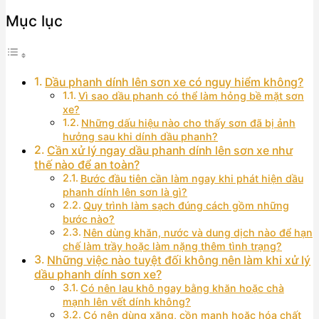
Mục lục
Dầu phanh dính lên sơn xe có nguy hiểm không?
Vì sao dầu phanh có thể làm hỏng bề mặt sơn
xe?
Những dấu hiệu nào cho thấy sơn đã bị ảnh
hưởng sau khi dính dầu phanh?
Cần xử lý ngay dầu phanh dính lên sơn xe như
thế nào để an toàn?
Bước đầu tiên cần làm ngay khi phát hiện dầu
phanh dính lên sơn là gì?
Quy trình làm sạch đúng cách gồm những
bước nào?
Nên dùng khăn, nước và dung dịch nào để hạn
chế làm trầy hoặc làm nặng thêm tình trạng?
Những việc nào tuyệt đối không nên làm khi xử lý
dầu phanh dính sơn xe?
Có nên lau khô ngay bằng khăn hoặc chà
mạnh lên vết dính không?
Có nên dùng xăng, cồn mạnh hoặc hóa chất