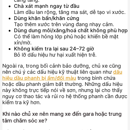
Chà xát mạnh ngay từ đầu
Làm dầu lan rộng, tăng ma sát, dễ tạo vi xước.
Dùng khăn bẩn/khăn cứng
Tạo thêm xước trên vùng đang nhạy cảm.
Dùng dung môi/xăng/hoá chất không phù hợp
Có thể làm hỏng lớp phủ hoặc khiến bề mặt
xỉn/mờ.
Không kiểm tra lại sau 24–72 giờ
Bỏ lỡ dấu hiệu hư hại xuất hiện trễ.
Ngoài ra, trong bối cảnh bảo dưỡng, chủ xe cũng
nên chú ý các dấu hiệu kỹ thuật liên quan như
dấu
hiệu dầu phanh bị ẩm/đổi màu
trong bình chứa
hoặc dầu phanh giảm bất thường. Những dấu hiệu
này không trực tiếp nói về sơn, nhưng lại cho thấy
nguy cơ thao tác và rủi ro hệ thống phanh cần được
kiểm tra kỹ hơn.
Khi nào chủ xe nên mang xe đến gara hoặc trung
tâm chăm sóc xe?