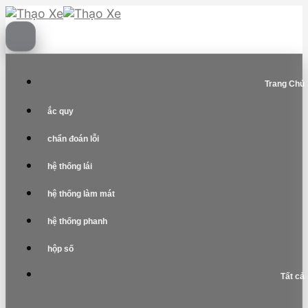
Skip
to
content
Trang Chủ
ắc quy
chẩn đoán lỗi
hệ thống lái
hệ thống làm mát
hệ thống phanh
hộp số
Tất cả