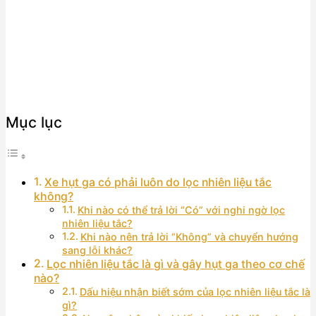
Mục lục
Xe hụt ga có phải luôn do lọc nhiên liệu tắc
không?
Khi nào có thể trả lời “Có” với nghi ngờ lọc
nhiên liệu tắc?
Khi nào nên trả lời “Không” và chuyển hướng
sang lỗi khác?
Lọc nhiên liệu tắc là gì và gây hụt ga theo cơ chế
nào?
Dấu hiệu nhận biết sớm của lọc nhiên liệu tắc là
gì?