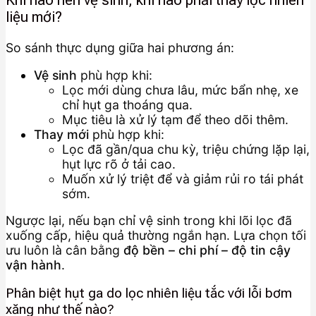
Khi nào nên vệ sinh, khi nào phải thay lọc nhiên
liệu mới?
So sánh thực dụng giữa hai phương án:
Vệ sinh
phù hợp khi:
Lọc mới dùng chưa lâu, mức bẩn nhẹ, xe
chỉ hụt ga thoáng qua.
Mục tiêu là xử lý tạm để theo dõi thêm.
Thay mới
phù hợp khi:
Lọc đã gần/qua chu kỳ, triệu chứng lặp lại,
hụt lực rõ ở tải cao.
Muốn xử lý triệt để và giảm rủi ro tái phát
sớm.
Ngược lại, nếu bạn chỉ vệ sinh trong khi lõi lọc đã
xuống cấp, hiệu quả thường ngắn hạn. Lựa chọn tối
ưu luôn là cân bằng
độ bền – chi phí – độ tin cậy
vận hành
.
Phân biệt hụt ga do lọc nhiên liệu tắc với lỗi bơm
xăng như thế nào?