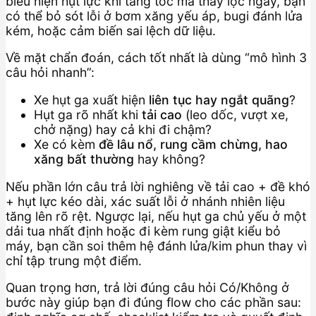
biểu hiện hụt lực khi tăng tốc mà thay lọc ngay, bạn
có thể bỏ sót lỗi ở bơm xăng yếu áp, bugi đánh lửa
kém, hoặc cảm biến sai lệch dữ liệu.
Về mặt chẩn đoán, cách tốt nhất là dùng “mô hình 3
câu hỏi nhanh”:
Xe hụt ga xuất hiện
liên tục hay ngắt quãng
?
Hụt ga rõ nhất khi
tải cao
(leo dốc, vượt xe,
chở nặng) hay cả khi đi chậm?
Xe có kèm
đề lâu nổ, rung cầm chừng, hao
xăng bất thường
hay không?
Nếu phần lớn câu trả lời nghiêng về tải cao + đề khó
+ hụt lực kéo dài, xác suất lỗi ở nhánh nhiên liệu
tăng lên rõ rệt. Ngược lại, nếu hụt ga chủ yếu ở một
dải tua nhất định hoặc đi kèm rung giật kiểu bỏ
máy, bạn cần soi thêm hệ đánh lửa/kim phun thay vì
chỉ tập trung một điểm.
Quan trọng hơn, trả lời đúng câu hỏi Có/Không ở
bước này giúp bạn đi đúng flow cho các phần sau: