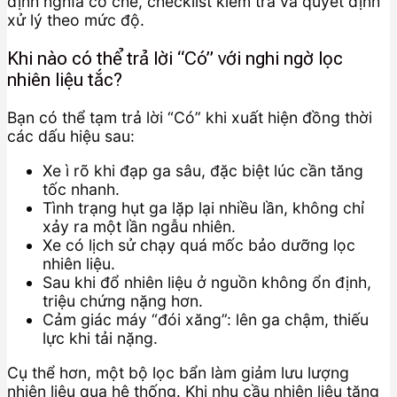
định nghĩa cơ chế, checklist kiểm tra và quyết định
xử lý theo mức độ.
Khi nào có thể trả lời “Có” với nghi ngờ lọc
nhiên liệu tắc?
Bạn có thể tạm trả lời “Có” khi xuất hiện đồng thời
các dấu hiệu sau:
Xe ì rõ khi đạp ga sâu, đặc biệt lúc cần tăng
tốc nhanh.
Tình trạng hụt ga lặp lại nhiều lần, không chỉ
xảy ra một lần ngẫu nhiên.
Xe có lịch sử chạy quá mốc bảo dưỡng lọc
nhiên liệu.
Sau khi đổ nhiên liệu ở nguồn không ổn định,
triệu chứng nặng hơn.
Cảm giác máy “đói xăng”: lên ga chậm, thiếu
lực khi tải nặng.
Cụ thể hơn, một bộ lọc bẩn làm giảm lưu lượng
nhiên liệu qua hệ thống. Khi nhu cầu nhiên liệu tăng