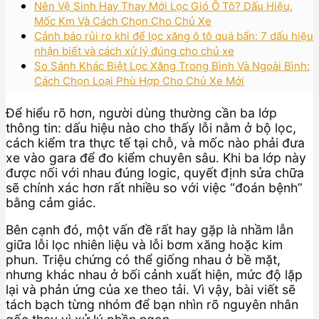
Nên Vệ Sinh Hay Thay Mới Lọc Gió Ô Tô? Dấu Hiệu,
Mốc Km Và Cách Chọn Cho Chủ Xe
Cảnh báo rủi ro khi để lọc xăng ô tô quá bẩn: 7 dấu hiệu
nhận biết và cách xử lý đúng cho chủ xe
So Sánh Khác Biệt Lọc Xăng Trong Bình Và Ngoài Bình:
Cách Chọn Loại Phù Hợp Cho Chủ Xe Mới
Để hiểu rõ hơn, người dùng thường cần ba lớp
thông tin: dấu hiệu nào cho thấy lỗi nằm ở bộ lọc,
cách kiểm tra thực tế tại chỗ, và mốc nào phải đưa
xe vào gara để đo kiểm chuyên sâu. Khi ba lớp này
được nối với nhau đúng logic, quyết định sửa chữa
sẽ chính xác hơn rất nhiều so với việc “đoán bệnh”
bằng cảm giác.
Bên cạnh đó, một vấn đề rất hay gặp là nhầm lẫn
giữa lỗi lọc nhiên liệu và lỗi bơm xăng hoặc kim
phun. Triệu chứng có thể giống nhau ở bề mặt,
nhưng khác nhau ở bối cảnh xuất hiện, mức độ lặp
lại và phản ứng của xe theo tải. Vì vậy, bài viết sẽ
tách bạch từng nhóm để bạn nhìn rõ nguyên nhân