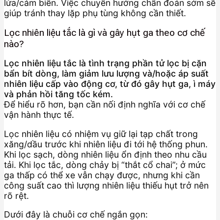
lửa/cảm biến. Việc chuyển hướng chẩn đoán sớm sẽ
giúp tránh thay lặp phụ tùng không cần thiết.
Lọc nhiên liệu tắc là gì và gây hụt ga theo cơ chế
nào?
Lọc nhiên liệu tắc là tình trạng phần tử lọc bị cặn
bẩn bít dòng, làm giảm lưu lượng và/hoặc áp suất
nhiên liệu cấp vào động cơ, từ đó gây hụt ga, ì máy
và phản hồi tăng tốc kém.
Để hiểu rõ hơn, bạn cần nối định nghĩa với cơ chế
vận hành thực tế.
Lọc nhiên liệu có nhiệm vụ giữ lại tạp chất trong
xăng/dầu trước khi nhiên liệu đi tới hệ thống phun.
Khi lọc sạch, dòng nhiên liệu ổn định theo nhu cầu
tải. Khi lọc tắc, dòng chảy bị “thắt cổ chai”; ở mức
ga thấp có thể xe vẫn chạy được, nhưng khi cần
công suất cao thì lượng nhiên liệu thiếu hụt trở nên
rõ rệt.
Dưới đây là chuỗi cơ chế ngắn gọn: