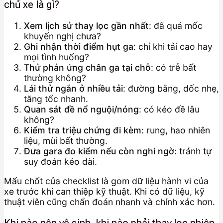
chủ xe là gì?
Xem lịch sử thay lọc gần nhất
: đã quá mốc
khuyến nghị chưa?
Ghi nhận thời điểm hụt ga
: chỉ khi tải cao hay
mọi tình huống?
Thử phản ứng chân ga tại chỗ
: có trễ bất
thường không?
Lái thử ngắn ở nhiều tải
: đường bằng, dốc nhẹ,
tăng tốc nhanh.
Quan sát đề nổ nguội/nóng
: có kéo đề lâu
không?
Kiểm tra triệu chứng đi kèm
: rung, hao nhiên
liệu, mùi bất thường.
Đưa gara đo kiểm nếu còn nghi ngờ
: tránh tự
suy đoán kéo dài.
Mấu chốt của checklist là gom dữ liệu hành vi của
xe trước khi can thiệp kỹ thuật. Khi có dữ liệu, kỹ
thuật viên cũng chẩn đoán nhanh và chính xác hơn.