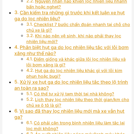
Nguyên nhân nào khiến lọc nhiên liệu nhanh
bẩn hoặc nghẹt?
Cần kiểm tra những gì trước khi kết luận xe hụt
ga do lọc nhiên liệu?
Checklist 7 bước chẩn đoán nhanh tại chỗ cho
chủ xe là gì?
Khi nào nên vệ sinh, khi nào phải thay lọc
nhiên liệu mới?
Phân biệt hụt ga do lọc nhiên liệu tắc với lỗi bơm
xăng như thế nào?
Điểm giống và khác giữa lỗi lọc nhiên liệu và
lỗi bơm xăng là gì?
Hụt ga do lọc nhiên liệu khác gì với lỗi kim
phun hoặc bugi?
Xử lý xe hụt ga do lọc nhiên liệu tắc theo lộ trình
an toàn ra sao?
Có thể tự xử lý tạm thời tại nhà không?
Lịch thay lọc nhiên liệu theo thời gian/km cho
chủ xe ô tô là gì?
Vì sao đã thay lọc nhiên liệu mới mà xe vẫn hụt
ga?
Có phải cặn trong bình nhiên liệu làm tắc lại
lọc mới không?