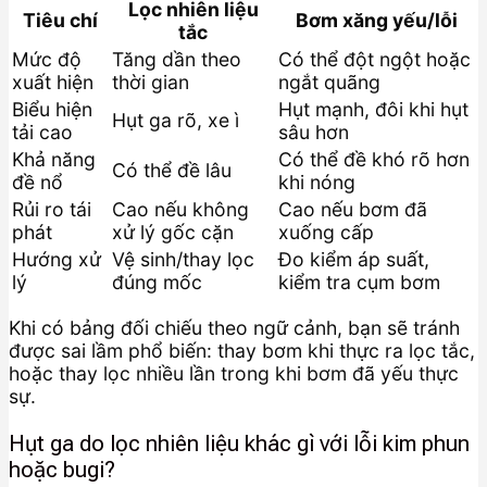
Lọc nhiên liệu
Tiêu chí
Bơm xăng yếu/lỗi
tắc
Mức độ
Tăng dần theo
Có thể đột ngột hoặc
xuất hiện
thời gian
ngắt quãng
Biểu hiện
Hụt mạnh, đôi khi hụt
Hụt ga rõ, xe ì
tải cao
sâu hơn
Khả năng
Có thể đề khó rõ hơn
Có thể đề lâu
đề nổ
khi nóng
Rủi ro tái
Cao nếu không
Cao nếu bơm đã
phát
xử lý gốc cặn
xuống cấp
Hướng xử
Vệ sinh/thay lọc
Đo kiểm áp suất,
lý
đúng mốc
kiểm tra cụm bơm
Khi có bảng đối chiếu theo ngữ cảnh, bạn sẽ tránh
được sai lầm phổ biến: thay bơm khi thực ra lọc tắc,
hoặc thay lọc nhiều lần trong khi bơm đã yếu thực
sự.
Hụt ga do lọc nhiên liệu khác gì với lỗi kim phun
hoặc bugi?