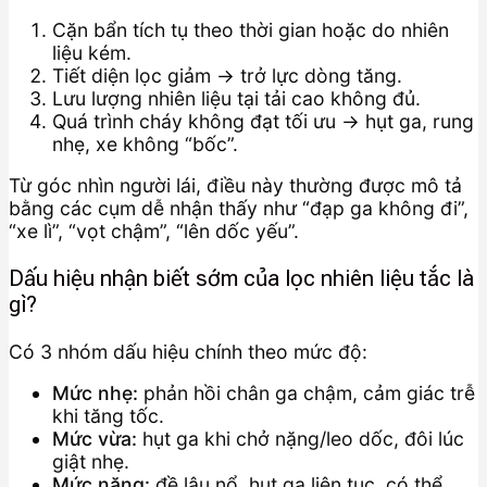
Cặn bẩn tích tụ theo thời gian hoặc do nhiên
liệu kém.
Tiết diện lọc giảm → trở lực dòng tăng.
Lưu lượng nhiên liệu tại tải cao không đủ.
Quá trình cháy không đạt tối ưu → hụt ga, rung
nhẹ, xe không “bốc”.
Từ góc nhìn người lái, điều này thường được mô tả
bằng các cụm dễ nhận thấy như “đạp ga không đi”,
“xe lì”, “vọt chậm”, “lên dốc yếu”.
Dấu hiệu nhận biết sớm của lọc nhiên liệu tắc là
gì?
Có 3 nhóm dấu hiệu chính theo mức độ:
Mức nhẹ:
phản hồi chân ga chậm, cảm giác trễ
khi tăng tốc.
Mức vừa:
hụt ga khi chở nặng/leo dốc, đôi lúc
giật nhẹ.
Mức nặng:
đề lâu nổ, hụt ga liên tục, có thể