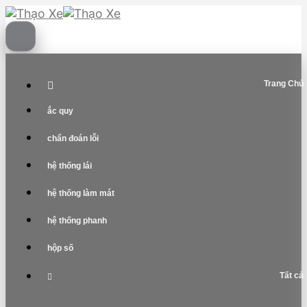
Skip
to
content
Trang Chủ
ắc quy
chẩn đoán lỗi
hệ thống lái
hệ thống làm mát
hệ thống phanh
hộp số
Tất cả