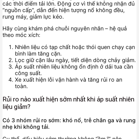
các thời điểm tải lớn. Động cơ vì thế không nhận đủ
“nguồn cấp”, dẫn đến hiện tượng nổ không đều,
rung máy, giảm lực kéo.
Hãy cùng khám phá chuỗi nguyên nhân – hệ quả
theo móc xích:
Nhiên liệu có tạp chất hoặc thói quen chạy cạn
bình làm tăng cặn.
Lọc giữ cặn lâu ngày, tiết diện dòng chảy giảm.
Áp suất nhiên liệu không ổn định ở dải tua cần
công suất.
Xe xuất hiện lỗi vận hành và tăng rủi ro an
toàn.
Rủi ro nào xuất hiện sớm nhất khi áp suất nhiên
liệu giảm?
Có 3 nhóm rủi ro sớm: khó nổ, trễ chân ga và rung
nhẹ khi không tải.
Cụ thể, dấu hiệu sớm thường không “ầm ĩ” nên