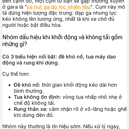
Bên cạnh đó, một cụm từ bạn sẽ gặp thường xuyên
ở gara là
“
xe hụt ga do lọc nhiên liệu
”
. Cụm này mô
tả đúng hiện tượng đặc trưng: đạp ga nhưng lực
kéo không lên tương ứng, nhất là khi xe chở đủ
người hoặc bật điều hòa.
Nhóm dấu hiệu khi khởi động và không tải gồm
những gì?
Có 3 biểu hiện nổi bật: đề khó nổ, tua máy dao
động và rung khi dừng.
Cụ thể hơn:
Đề khó nổ:
thời gian khởi động kéo dài hơn
bình thường.
Tua không ổn định:
vòng tua nhấp nhô nhẹ ở
chế độ không tải.
Rung thân xe:
cảm nhận rõ ở vô-lăng hoặc ghế
khi dừng đèn đỏ.
Nhóm này thường là tín hiệu sớm. Nếu xử lý ngay,