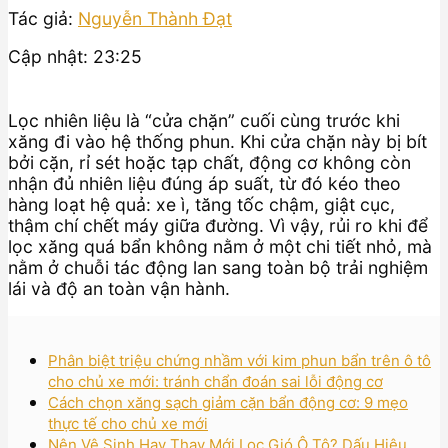
Tác giả:
Nguyễn Thành Đạt
Cập nhật: 23:25
Lọc nhiên liệu là “cửa chặn” cuối cùng trước khi
xăng đi vào hệ thống phun. Khi cửa chặn này bị bít
bởi cặn, rỉ sét hoặc tạp chất, động cơ không còn
nhận đủ nhiên liệu đúng áp suất, từ đó kéo theo
hàng loạt hệ quả: xe ì, tăng tốc chậm, giật cục,
thậm chí chết máy giữa đường. Vì vậy, rủi ro khi để
lọc xăng quá bẩn không nằm ở một chi tiết nhỏ, mà
nằm ở chuỗi tác động lan sang toàn bộ trải nghiệm
lái và độ an toàn vận hành.
Phân biệt triệu chứng nhầm với kim phun bẩn trên ô tô
cho chủ xe mới: tránh chẩn đoán sai lỗi động cơ
Cách chọn xăng sạch giảm cặn bẩn động cơ: 9 mẹo
thực tế cho chủ xe mới
Nên Vệ Sinh Hay Thay Mới Lọc Gió Ô Tô? Dấu Hiệu,