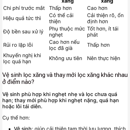
xăng
xăng
Chi phí trước mắt
Thấp hơn
Cao hơn
Có thể cải
Cải thiện rõ, ổn
Hiệu quả tức thì
thiện
định hơn
Phụ thuộc mức
Tốt hơn, ít tái
Độ bền sau xử lý
nghẹt
phát
Cao hơn nếu
Rủi ro lặp lỗi
Thấp hơn
lọc đã già
Khuyến nghị khi
Không ưu tiên
Nên thực hiện
lọc quá hạn
Vệ sinh lọc xăng và thay mới lọc xăng khác nhau
ở điểm nào?
Vệ sinh phù hợp khi nghẹt nhẹ và lọc chưa quá
hạn; thay mới phù hợp khi nghẹt nặng, quá hạn
hoặc lỗi tái diễn.
Cụ thể hơn:
Vệ sinh
: giúp cải thiện tạm thời lưu lượng, thích