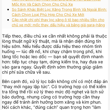
Mốc Km Và Cách Chọn Cho Chủ Xe
So Sánh Khác Biệt Lọc Xăng Trong Bình Và Ngoài Bình:
Cách Chọn Loại Phù Hợp Cho Chủ Xe Mới
Cập nhật chi phí thay lọc xăng ô tô bao nhiêu tiền cho
chủ xe mới: mốc thay, dấu hiệu và bảng giá gara–hãng
Tiếp theo, điều chủ xe cần nhất không phải là thuộc
lòng thuật ngữ kỹ thuật, mà là nhận diện đúng tín
hiệu sớm. Nếu hiểu được dấu hiệu theo nhóm tình
huống — lúc đề nổ, khi chạy chậm trong phố, khi
tăng tốc hoặc leo dốc — bạn sẽ quyết định nhanh
hơn: tiếp tục chạy tạm, dừng kiểm tra, hay đưa xe
vào gara ngay. Quyết định sớm thường giúp giảm
chi phí sửa chữa về sau.
Bên cạnh đó, xử lý lọc bẩn không chỉ có một đáp án
“thay mới ngay lập tức”. Có trường hợp có thể kiểm
tra tổng thể rồi xử lý theo mức độ nghẹt và lịch sử
bảo dưỡng, nhưng cũng có trường hợp cần thay
ngay để tránh ảnh hưởng bơm xăng và kim phun.
Nói cách khác, “đúng cách” quan trọng hơn “làm