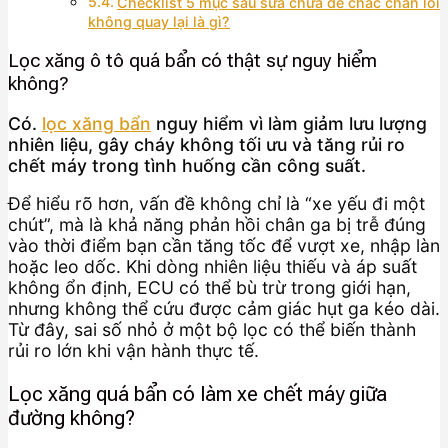
Checklist 5 mục sau sửa chữa để chắc chắn lỗi
không quay lại là gì?
Lọc xăng ô tô quá bẩn có thật sự nguy hiểm
không?
Có.
lọc xăng bẩn
nguy hiểm vì làm giảm lưu lượng
nhiên liệu, gây cháy không tối ưu và tăng rủi ro
chết máy trong tình huống cần công suất.
Để hiểu rõ hơn, vấn đề không chỉ là “xe yếu đi một
chút”, mà là khả năng phản hồi chân ga bị trễ đúng
vào thời điểm bạn cần tăng tốc để vượt xe, nhập làn
hoặc leo dốc. Khi dòng nhiên liệu thiếu và áp suất
không ổn định, ECU có thể bù trừ trong giới hạn,
nhưng không thể cứu được cảm giác hụt ga kéo dài.
Từ đây, sai số nhỏ ở một bộ lọc có thể biến thành
rủi ro lớn khi vận hành thực tế.
Lọc xăng quá bẩn có làm xe chết máy giữa
đường không?