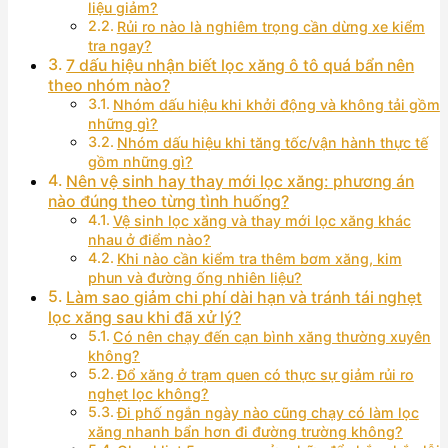
liệu giảm?
Rủi ro nào là nghiêm trọng cần dừng xe kiểm
tra ngay?
7 dấu hiệu nhận biết lọc xăng ô tô quá bẩn nên
theo nhóm nào?
Nhóm dấu hiệu khi khởi động và không tải gồm
những gì?
Nhóm dấu hiệu khi tăng tốc/vận hành thực tế
gồm những gì?
Nên vệ sinh hay thay mới lọc xăng: phương án
nào đúng theo từng tình huống?
Vệ sinh lọc xăng và thay mới lọc xăng khác
nhau ở điểm nào?
Khi nào cần kiểm tra thêm bơm xăng, kim
phun và đường ống nhiên liệu?
Làm sao giảm chi phí dài hạn và tránh tái nghẹt
lọc xăng sau khi đã xử lý?
Có nên chạy đến cạn bình xăng thường xuyên
không?
Đổ xăng ở trạm quen có thực sự giảm rủi ro
nghẹt lọc không?
Đi phố ngắn ngày nào cũng chạy có làm lọc
xăng nhanh bẩn hơn đi đường trường không?