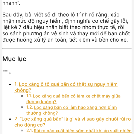
nhanh”.
Sau đây, bài viết sẽ đi theo lộ trình rõ ràng: xác
nhận mức độ nguy hiểm, định nghĩa cơ chế gây lỗi,
liệt kê 7 dấu hiệu nhận biết theo nhóm thực tế, rồi
so sánh phương án vệ sinh và thay mới để bạn chốt
được hướng xử lý an toàn, tiết kiệm và bền cho xe.
Mục lục
Lọc xăng ô tô quá bẩn có thật sự nguy hiểm
không?
Lọc xăng quá bẩn có làm xe chết máy giữa
đường không?
Lọc xăng bẩn có làm hao xăng hơn bình
thường không?
“Lọc xăng quá bẩn” là gì và vì sao gây chuỗi rủi ro
cho động cơ?
Rủi ro nào xuất hiện sớm nhất khi áp suất nhiên