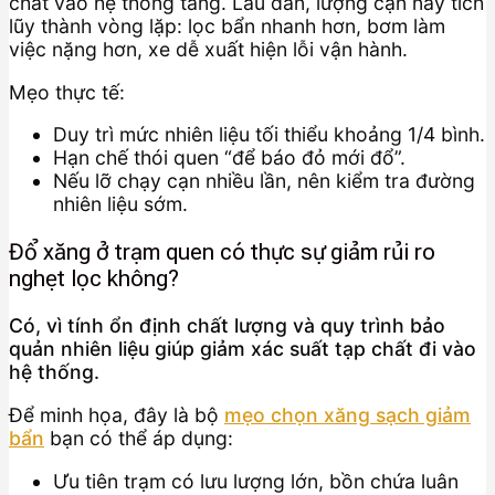
chất vào hệ thống tăng. Lâu dần, lượng cặn này tích
lũy thành vòng lặp: lọc bẩn nhanh hơn, bơm làm
việc nặng hơn, xe dễ xuất hiện lỗi vận hành.
Mẹo thực tế:
Duy trì mức nhiên liệu tối thiểu khoảng 1/4 bình.
Hạn chế thói quen “để báo đỏ mới đổ”.
Nếu lỡ chạy cạn nhiều lần, nên kiểm tra đường
nhiên liệu sớm.
Đổ xăng ở trạm quen có thực sự giảm rủi ro
nghẹt lọc không?
Có, vì tính ổn định chất lượng và quy trình bảo
quản nhiên liệu giúp giảm xác suất tạp chất đi vào
hệ thống.
Để minh họa, đây là bộ
mẹo chọn xăng sạch giảm
bẩn
bạn có thể áp dụng:
Ưu tiên trạm có lưu lượng lớn, bồn chứa luân