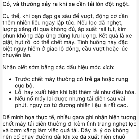
Có, và thường xảy ra khi xe cần tải lớn đột ngột.
Cụ thể, khi bạn đạp ga sâu để vượt, động cơ cần
thêm nhiên liệu ngay lập tức. Nếu lọc đã nghẹt,
lượng xăng đi qua không đủ, áp suất rail tụt, kim
phun không đáp ứng đúng lưu lượng. Kết quả là xe
giật, hụt rồi có thể chết máy. Tình huống này đặc
biệt nguy hiểm ở giao lộ đông, cầu vượt hoặc lúc
chuyển làn.
Nhận biết sớm bằng các dấu hiệu móc xích:
Trước chết máy thường có
trễ ga
hoặc
rung
cục bộ
.
Lỗi hay xuất hiện khi bật thêm tải như điều hòa.
Nếu nổ máy lại được nhưng tái diễn sau vài
phút, nguy cơ từ đường nhiên liệu là rất cao.
Để minh họa thực tế, nhiều gara ghi nhận hiện tượng
chết máy tái diễn thường đi kèm tình trạng nghẹt lọc
và bơm xăng làm việc quá tải. Đây là lý do không
nên cố chạy đường dài khi xe đã xuất hiện chuỗi