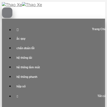
Skip
to
content
Trang Chủ
ắc quy
chẩn đoán lỗi
hệ thống lái
hệ thống làm mát
hệ thống phanh
hộp số
Tất cả