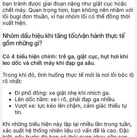
bạn tránh được giai đoạn nặng như giật cục hoặc
chết máy. Quan trọng hơn, bạn không nên nhầm với
lỗi bugi đơn thuần, vì hai nhóm lỗi có thể đồng thời
xuất hiện.
Nhóm dấu hiệu khi tăng tốc/vận hành thực tế
gồm những gì?
Có 4 biểu hiện chính: trễ ga, giật cục, hụt hơi khi
leo dốc và chết máy khi đạp ga sâu.
Trong khi đó, tình huống thực tế mới là nơi lỗi bộc lộ
rõ nhất:
Đi phố đông: xe giật nhẹ khi nhích ga.
Lên dốc hầm: xe ì rõ, phải đạp ga nhiều.
Vượt xe: lực kéo lên chậm, cảm giác thiếu tự
tin.
Khi những biểu hiện này lặp lại nhiều lần trong tuần,
xác suất hệ thống nhiên liệu có vấn đề là cao. Đặc
biệt, nếu trước đó bạn có thói quen chạy gần cạn