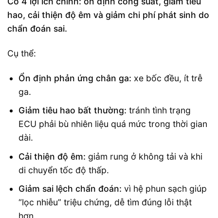
Có 4 lợi ích chính: ổn định công suất, giảm tiêu
hao, cải thiện độ êm và giảm chi phí phát sinh do
chẩn đoán sai.
Cụ thể:
Ổn định phản ứng chân ga:
xe bốc đều, ít trễ
ga.
Giảm tiêu hao bất thường:
tránh tình trạng
ECU phải bù nhiên liệu quá mức trong thời gian
dài.
Cải thiện độ êm:
giảm rung ở không tải và khi
di chuyển tốc độ thấp.
Giảm sai lệch chẩn đoán:
vì hệ phun sạch giúp
“lọc nhiễu” triệu chứng, dễ tìm đúng lỗi thật
hơn.