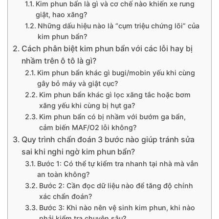
Kim phun bẩn là gì và cơ chế nào khiến xe rung
giật, hao xăng?
Những dấu hiệu nào là “cụm triệu chứng lõi” của
kim phun bẩn?
Cách phân biệt kim phun bẩn với các lỗi hay bị
nhầm trên ô tô là gì?
Kim phun bẩn khác gì bugi/mobin yếu khi cùng
gây bỏ máy và giật cục?
Kim phun bẩn khác gì lọc xăng tắc hoặc bơm
xăng yếu khi cùng bị hụt ga?
Kim phun bẩn có bị nhầm với bướm ga bẩn,
cảm biến MAF/O2 lỗi không?
Quy trình chẩn đoán 3 bước nào giúp tránh sửa
sai khi nghi ngờ kim phun bẩn?
Bước 1: Có thể tự kiểm tra nhanh tại nhà mà vẫn
an toàn không?
Bước 2: Cần đọc dữ liệu nào để tăng độ chính
xác chẩn đoán?
Bước 3: Khi nào nên vệ sinh kim phun, khi nào
phải kiểm tra chuyên sâu?