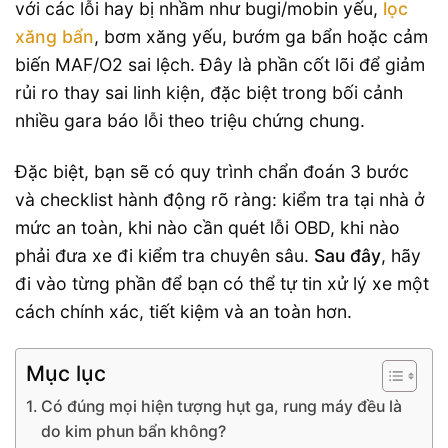
với các lỗi hay bị nhầm như bugi/mobin yếu,
lọc
xăng bẩn
, bơm xăng yếu, bướm ga bẩn hoặc cảm
biến MAF/O2 sai lệch. Đây là phần cốt lõi để giảm
rủi ro thay sai linh kiện, đặc biệt trong bối cảnh
nhiều gara báo lỗi theo triệu chứng chung.
Đặc biệt, bạn sẽ có quy trình chẩn đoán 3 bước
và checklist hành động rõ ràng: kiểm tra tại nhà ở
mức an toàn, khi nào cần quét lỗi OBD, khi nào
phải đưa xe đi kiểm tra chuyên sâu.
Sau đây
, hãy
đi vào từng phần để bạn có thể tự tin xử lý xe một
cách chính xác, tiết kiệm và an toàn hơn.
Mục lục
Có đúng mọi hiện tượng hụt ga, rung máy đều là
do kim phun bẩn không?