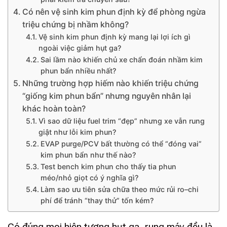
Có nên vệ sinh kim phun định kỳ để phòng ngừa
triệu chứng bị nhầm không?
Vệ sinh kim phun định kỳ mang lại lợi ích gì
ngoài việc giảm hụt ga?
Sai lầm nào khiến chủ xe chẩn đoán nhầm kim
phun bẩn nhiều nhất?
Những trường hợp hiếm nào khiến triệu chứng
“giống kim phun bẩn” nhưng nguyên nhân lại
khác hoàn toàn?
Vì sao dữ liệu fuel trim “đẹp” nhưng xe vẫn rung
giật như lỗi kim phun?
EVAP purge/PCV bất thường có thể “đóng vai”
kim phun bẩn như thế nào?
Test bench kim phun cho thấy tia phun
méo/nhỏ giọt có ý nghĩa gì?
Làm sao ưu tiên sửa chữa theo mức rủi ro–chi
phí để tránh “thay thử” tốn kém?
Có đúng mọi hiện tượng hụt ga, rung máy đều là