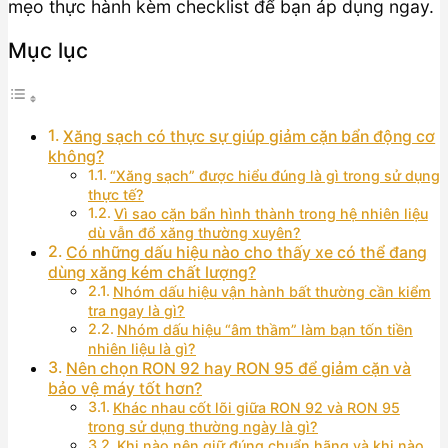
mẹo thực hành kèm checklist để bạn áp dụng ngay.
Mục lục
Xăng sạch có thực sự giúp giảm cặn bẩn động cơ
không?
“Xăng sạch” được hiểu đúng là gì trong sử dụng
thực tế?
Vì sao cặn bẩn hình thành trong hệ nhiên liệu
dù vẫn đổ xăng thường xuyên?
Có những dấu hiệu nào cho thấy xe có thể đang
dùng xăng kém chất lượng?
Nhóm dấu hiệu vận hành bất thường cần kiểm
tra ngay là gì?
Nhóm dấu hiệu “âm thầm” làm bạn tốn tiền
nhiên liệu là gì?
Nên chọn RON 92 hay RON 95 để giảm cặn và
bảo vệ máy tốt hơn?
Khác nhau cốt lõi giữa RON 92 và RON 95
trong sử dụng thường ngày là gì?
Khi nào nên giữ đúng chuẩn hãng và khi nào