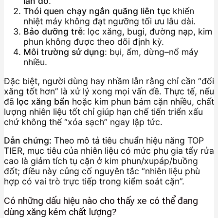
lần đổ
.
Thói quen chạy ngắn quãng liên tục
khiến
nhiệt máy không đạt ngưỡng tối ưu lâu dài.
Bảo dưỡng trễ
: lọc xăng, bugi, đường nạp, kim
phun không được theo dõi định kỳ.
Môi trường sử dụng
: bụi, ẩm, dừng–nổ máy
nhiều.
Đặc biệt, người dùng hay nhầm lẫn rằng chỉ cần “đổi
xăng tốt hơn” là xử lý xong mọi vấn đề. Thực tế, nếu
đã
lọc xăng bẩn
hoặc kim phun bám cặn nhiều, chất
lượng nhiên liệu tốt chỉ giúp hạn chế tiến triển xấu
chứ không thể “xóa sạch” ngay lập tức.
Dẫn chứng:
Theo mô tả tiêu chuẩn hiệu năng TOP
TIER, mục tiêu của nhiên liệu có mức phụ gia tẩy rửa
cao là giảm tích tụ cặn ở kim phun/xupáp/buồng
đốt; điều này củng cố nguyên tắc “nhiên liệu phù
hợp có vai trò trực tiếp trong kiểm soát cặn”.
Có những dấu hiệu nào cho thấy xe có thể đang
dùng xăng kém chất lượng?