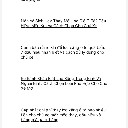
Nên Vệ Sinh Hay Thay Mới Lọc Gió Ô Tô? Dấu
Hiệu, Mốc Km Và Cách Chọn Cho Chủ Xe
Cảnh báo rủi ro khi để lọc xăng ô tô quá bẩn:
7 dấu hiệu nhận biết và cách xử lý đúng cho
chủ xe
So Sánh Khác Biệt Lọc Xăng Trong Bình Và
Ngoài Bình: Cách Chọn Loại Phù Hợp Cho Chủ
Xe Mới
Cập nhật chi phí thay lọc xăng ô tô bao nhiêu
tiền cho chủ xe mới: mốc thay, dấu hiệu và
bảng giá gara–hãng