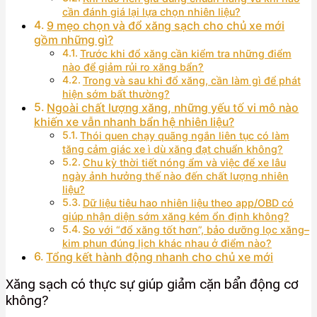
cần đánh giá lại lựa chọn nhiên liệu?
9 mẹo chọn và đổ xăng sạch cho chủ xe mới
gồm những gì?
Trước khi đổ xăng cần kiểm tra những điểm
nào để giảm rủi ro xăng bẩn?
Trong và sau khi đổ xăng, cần làm gì để phát
hiện sớm bất thường?
Ngoài chất lượng xăng, những yếu tố vi mô nào
khiến xe vẫn nhanh bẩn hệ nhiên liệu?
Thói quen chạy quãng ngắn liên tục có làm
tăng cảm giác xe ì dù xăng đạt chuẩn không?
Chu kỳ thời tiết nóng ẩm và việc để xe lâu
ngày ảnh hưởng thế nào đến chất lượng nhiên
liệu?
Dữ liệu tiêu hao nhiên liệu theo app/OBD có
giúp nhận diện sớm xăng kém ổn định không?
So với “đổ xăng tốt hơn”, bảo dưỡng lọc xăng–
kim phun đúng lịch khác nhau ở điểm nào?
Tổng kết hành động nhanh cho chủ xe mới
Xăng sạch có thực sự giúp giảm cặn bẩn động cơ
không?