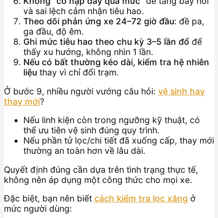
Không “cố nạp đầy quá mức”
dễ tăng bay hơi
và sai lệch cảm nhận tiêu hao.
Theo dõi phản ứng xe 24–72 giờ đầu
: đề pa,
ga đầu, độ êm.
Ghi mức tiêu hao theo chu kỳ 3–5 lần đổ
để
thấy xu hướng, không nhìn 1 lần.
Nếu có bất thường kéo dài, kiểm tra hệ nhiên
liệu
thay vì chỉ đổi trạm.
Ở bước 9, nhiều người vướng câu hỏi:
vệ sinh hay
thay mới
?
Nếu linh kiện còn trong ngưỡng kỹ thuật, có
thể ưu tiên vệ sinh đúng quy trình.
Nếu phần tử lọc/chi tiết đã xuống cấp, thay mới
thường an toàn hơn về lâu dài.
Quyết định đúng cần dựa trên tình trạng thực tế,
không nên áp dụng một công thức cho mọi xe.
Đặc biệt, bạn nên biết
cách kiểm tra lọc xăng
ở
mức người dùng: