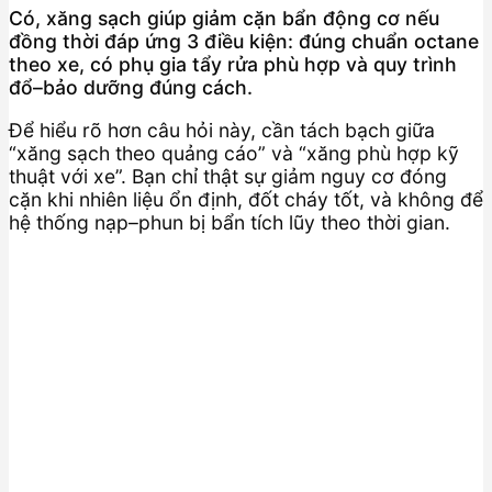
Có, xăng sạch giúp giảm cặn bẩn động cơ nếu
đồng thời đáp ứng 3 điều kiện: đúng chuẩn octane
theo xe, có phụ gia tẩy rửa phù hợp và quy trình
đổ–bảo dưỡng đúng cách.
Để hiểu rõ hơn câu hỏi này, cần tách bạch giữa
“xăng sạch theo quảng cáo” và “xăng phù hợp kỹ
thuật với xe”. Bạn chỉ thật sự giảm nguy cơ đóng
cặn khi nhiên liệu ổn định, đốt cháy tốt, và không để
hệ thống nạp–phun bị bẩn tích lũy theo thời gian.