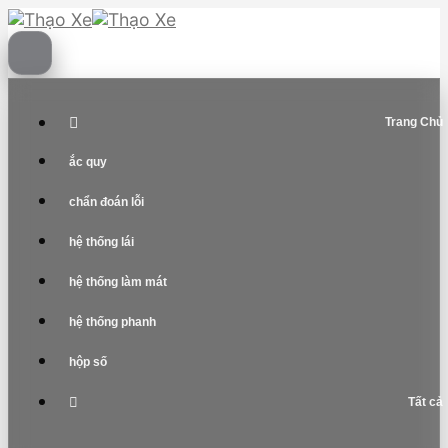
Skip
to
content
Trang Chủ
ắc quy
chẩn đoán lỗi
hệ thống lái
hệ thống làm mát
hệ thống phanh
hộp số
Tất cả