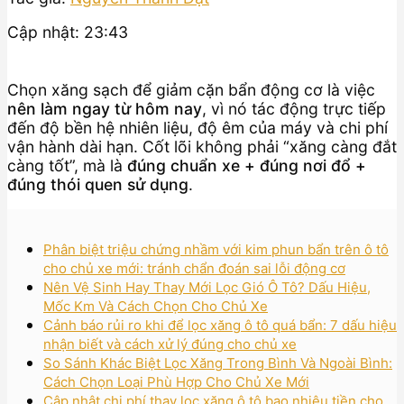
Cập nhật: 23:43
Chọn xăng sạch để giảm cặn bẩn động cơ là việc
nên làm ngay từ hôm nay
, vì nó tác động trực tiếp
đến độ bền hệ nhiên liệu, độ êm của máy và chi phí
vận hành dài hạn. Cốt lõi không phải “xăng càng đắt
càng tốt”, mà là
đúng chuẩn xe + đúng nơi đổ +
đúng thói quen sử dụng
.
Phân biệt triệu chứng nhầm với kim phun bẩn trên ô tô
cho chủ xe mới: tránh chẩn đoán sai lỗi động cơ
Nên Vệ Sinh Hay Thay Mới Lọc Gió Ô Tô? Dấu Hiệu,
Mốc Km Và Cách Chọn Cho Chủ Xe
Cảnh báo rủi ro khi để lọc xăng ô tô quá bẩn: 7 dấu hiệu
nhận biết và cách xử lý đúng cho chủ xe
So Sánh Khác Biệt Lọc Xăng Trong Bình Và Ngoài Bình:
Cách Chọn Loại Phù Hợp Cho Chủ Xe Mới
Cập nhật chi phí thay lọc xăng ô tô bao nhiêu tiền cho