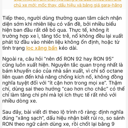
chủ xe mới: mốc thay, dấu hiệu và bảng giá gara–hãng
Tiếp theo, người dùng thường quan tâm cách nhận
diện sớm khi nhiên liệu có vấn đề, bởi nhiều biểu
hiện ban đầu rất dễ bỏ qua. Thực tế, không ít
trường hợp xe ì, tăng tốc trễ, nổ không đều lại xuất
phát từ đầu vào nhiên liệu không ổn định, hoặc từ
tình trạng
lọc xăng bẩn
kéo dài.
Ngoài ra, câu hỏi “nên đổ RON 92 hay RON 95”
cũng luôn xuất hiện. Nguyên tắc quan trọng nhất là
bám khuyến cáo của nhà sản xuất, vì chỉ số octane
liên quan đến khả năng chống kích nổ, không đồng
nghĩa tuyệt đối với “ít cặn hơn trong mọi xe”. Thậm
chí, dùng sai theo hướng “cao hơn cho chắc” có thể
chỉ làm tăng chi phí mà lợi ích thực tế rất nhỏ với
nhiều dòng xe.
Sau đây, bài viết đi theo lộ trình rõ ràng: định nghĩa
đúng “xăng sạch”, dấu hiệu nhận biết rủi ro, so sánh
RON theo ngữ cảnh dùng xe, rồi chốt lại bằng 9