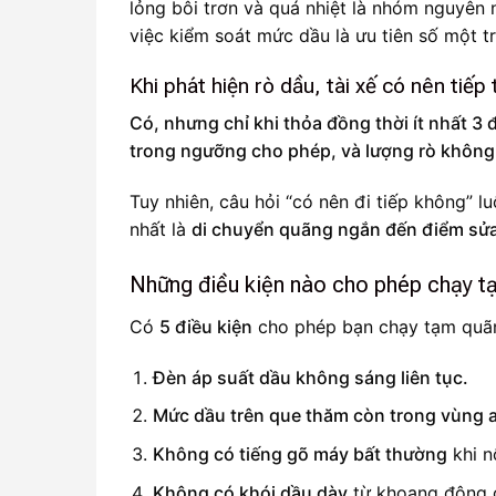
lỏng bôi trơn và quá nhiệt là nhóm nguyên 
việc kiểm soát mức dầu là ưu tiên số một t
Khi phát hiện rò dầu, tài xế có nên tiế
Có, nhưng chỉ khi thỏa đồng thời ít nhất 3
trong ngưỡng cho phép, và lượng rò không 
Tuy nhiên, câu hỏi “có nên đi tiếp không” lu
nhất là
di chuyển quãng ngắn đến điểm sửa
Những điều kiện nào cho phép chạy t
Có
5 điều kiện
cho phép bạn chạy tạm quã
Đèn áp suất dầu không sáng liên tục.
Mức dầu trên que thăm còn trong vùng 
Không có tiếng gõ máy bất thường
khi n
Không có khói dầu dày
từ khoang động 