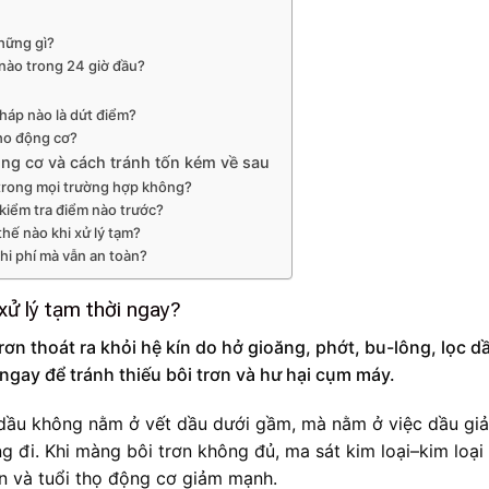
những gì?
 nào trong 24 giờ đầu?
pháp nào là dứt điểm?
cho động cơ?
ộng cơ và cách tránh tốn kém về sau
 trong mọi trường hợp không?
 kiểm tra điểm nào trước?
hế nào khi xử lý tạm?
chi phí mà vẫn an toàn?
 xử lý tạm thời ngay?
rơn thoát ra khỏi hệ kín do hở gioăng, phớt, bu-lông, lọc d
 ngay để tránh thiếu bôi trơn và hư hại cụm máy.
ò dầu không nằm ở vết dầu dưới gầm, mà nằm ở việc dầu gi
g đi. Khi màng bôi trơn không đủ, ma sát kim loại–kim loại
ện và tuổi thọ động cơ giảm mạnh.