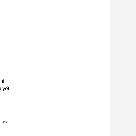
hi
quyết
c độ