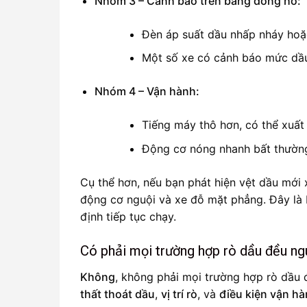
Nhóm 3 – Cảnh báo trên bảng đồng hồ:
Đèn áp suất dầu nhấp nháy hoặc
Một số xe có cảnh báo mức dầu
Nhóm 4 – Vận hành:
Tiếng máy thô hơn, có thể xuất 
Động cơ nóng nhanh bất thường
Cụ thể hơn, nếu bạn phát hiện vệt dầu mới 
động cơ nguội và xe đỗ mặt phẳng. Đây là b
định tiếp tục chạy.
Có phải mọi trường hợp rò dầu đều n
Không
, không phải mọi trường hợp rò dầu
thất thoát dầu
,
vị trí rò
, và
điều kiện vận h