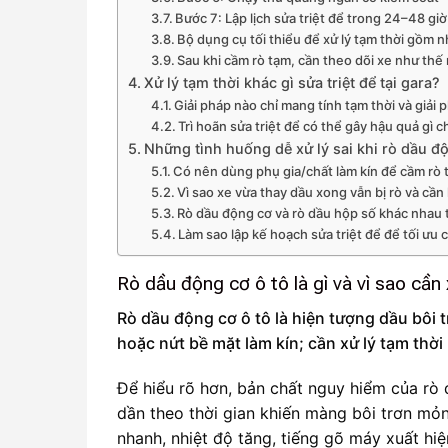
Bước 7: Lập lịch sửa triệt để trong 24–48 giờ
Bộ dụng cụ tối thiểu để xử lý tạm thời gồm 
Sau khi cầm rò tạm, cần theo dõi xe như thế
Xử lý tạm thời khác gì sửa triệt để tại gara?
Giải pháp nào chỉ mang tính tạm thời và giải 
Trì hoãn sửa triệt để có thể gây hậu quả gì 
Những tình huống dễ xử lý sai khi rò dầu đ
Có nên dùng phụ gia/chất làm kín để cầm rò
Vì sao xe vừa thay dầu xong vẫn bị rò và cần
Rò dầu động cơ và rò dầu hộp số khác nhau t
Làm sao lập kế hoạch sửa triệt để để tối ưu 
Rò dầu động cơ ô tô là gì và vì sao cần
Rò dầu động cơ ô tô là hiện tượng dầu bôi t
hoặc nứt bề mặt làm kín; cần xử lý tạm thời
Để hiểu rõ hơn, bản chất nguy hiểm của r
dần theo thời gian khiến màng bôi trơn mỏn
nhanh, nhiệt độ tăng, tiếng gõ máy xuất hi