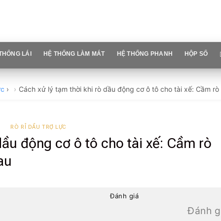
THỐNG LÁI
HỆ THỐNG LÀM MÁT
HỆ THỐNG PHANH
HỘP SỐ
ực
›
Cách xử lý tạm thời khi rò dầu động cơ ô tô cho tài xế: Cầm rò
RÒ RỈ DẦU TRỢ LỰC
dầu động cơ ô tô cho tài xế: Cầm rò
au
Đánh giá
Đánh g