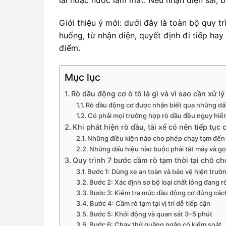
Giới thiệu ý mới: dưới đây là toàn bộ quy t
huống, từ nhận diện, quyết định đi tiếp ha
điểm.
Mục lục
Rò dầu động cơ ô tô là gì và vì sao cần xử l
Rò dầu động cơ được nhận biết qua những dấ
Có phải mọi trường hợp rò dầu đều nguy hi
Khi phát hiện rò dầu, tài xế có nên tiếp tục
Những điều kiện nào cho phép chạy tạm đến
Những dấu hiệu nào buộc phải tắt máy và gọ
Quy trình 7 bước cầm rò tạm thời tại chỗ cho
Bước 1: Dừng xe an toàn và bảo vệ hiện trườ
Bước 2: Xác định sơ bộ loại chất lỏng đang r
Bước 3: Kiểm tra mức dầu động cơ đúng các
Bước 4: Cầm rò tạm tại vị trí dễ tiếp cận
Bước 5: Khởi động và quan sát 3–5 phút
Bước 6: Chạy thử quãng ngắn có kiểm soát