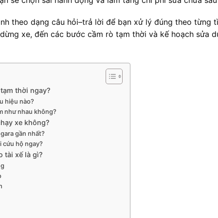
rình theo dạng câu hỏi–trả lời để bạn xử lý đúng theo từng t
y dừng xe, đến các bước cầm rò tạm thời và kế hoạch sửa d
ý tạm thời ngay?
u hiệu nào?
ểm như nhau không?
 chạy xe không?
 gara gần nhất?
i cứu hộ ngay?
 tài xế là gì?
ng
ò
h