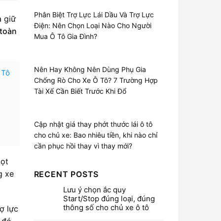
Phân Biệt Trợ Lực Lái Dầu Và Trợ Lực
à giữ
Điện: Nên Chọn Loại Nào Cho Người
 toàn
Mua Ô Tô Gia Đình?
Nên Hay Không Nên Dùng Phụ Gia
 Tô
Chống Rò Cho Xe Ô Tô? 7 Trường Hợp
Tài Xế Cần Biết Trước Khi Đổ
Cập nhật giá thay phớt thước lái ô tô
cho chủ xe: Bao nhiêu tiền, khi nào chỉ
cần phục hồi thay vì thay mới?
iọt
g xe
RECENT POSTS
Lưu ý chọn ắc quy
Start/Stop đúng loại, đúng
thông số cho chủ xe ô tô
ợ lực
 đó.