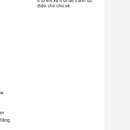
ô tô khi xe ít đi để tránh tụt
điện cho chủ xe
ầu
ảm
 tăng