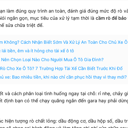
ạn làm đúng quy trình an toàn, đánh giá đúng mức độ rò v
ói ngắn gọn, mục tiêu của xử lý tạm thời là
cầm rò để bảo
hế sửa chữa triệt để.
ểm Không? Cách Nhận Biết Sớm Và Xử Lý An Toàn Cho Chủ Xe Ô
ái bền, êm và ít hỏng cho tài xế ô tô
n: Nên Chọn Loại Nào Cho Người Mua Ô Tô Gia Đình?
ò Cho Xe Ô Tô? 7 Trường Hợp Tài Xế Cần Biết Trước Khi Đổ
hủ xe: Bao nhiêu tiền, khi nào chỉ cần phục hồi thay vì thay mới?
t và cách phân loại tình huống ngay tại chỗ: rỉ nhẹ, chảy g
yết định bạn có thể chạy quãng ngắn đến gara hay phải dừn
c hiện tượng rò chất lỏng: dầu động cơ, dầu hộp số, dầu tr
bạn sẽ chọn sai hành động và làm tăng chi phí sửa chữa sau