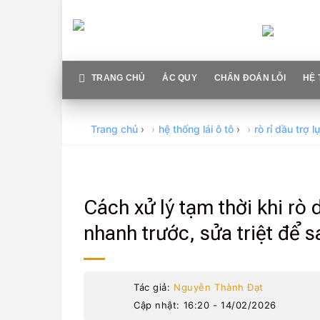
Skip
to
content
TRANG CHỦ
ẮC QUY
CHẨN ĐOÁN LỖI
HỆ 
Trang chủ
›
hệ thống lái ô tô
›
rò rỉ dầu trợ l
Cách xử lý tạm thời khi rò 
nhanh trước, sửa triệt để s
Tác giả:
Nguyễn Thành Đạt
Cập nhật: 16:20 - 14/02/2026