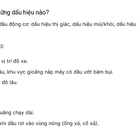
hững dấu hiệu nào?
dầu động cơ: dấu hiệu thị giác, dấu hiệu mùi/khói, dấu hiệu
):
ị trí đỗ xe.
ầu, khu vực gioăng nắp máy có dầu ướt bám bụi.
 đỗ lâu.
uãng chạy dài.
i dầu rơi vào vùng nóng (ống xả, cổ xả).