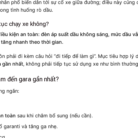
nhân phổ biến dẫn tới sự cố xe giữa đường; điều này củng 
rong tình huống rò dầu.
p tục chạy xe không?
 điều kiện an toàn: đèn áp suất dầu không sáng, mức dầu v
tăng nhanh theo thời gian.
ôn phải đi kèm câu hỏi “đi tiếp để làm gì”. Mục tiêu hợp lý 
 gần nhất
, không phải tiếp tục sử dụng xe như bình thường
ạm đến gara gần nhất?
ng ngắn:
an toàn
sau khi châm bổ sung (nếu cần).
ổ garanti và tăng ga nhẹ.
cơ.