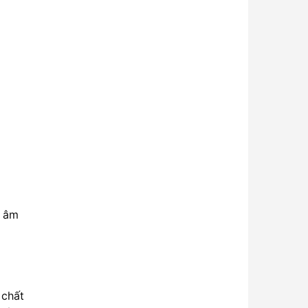
ể âm
 chất