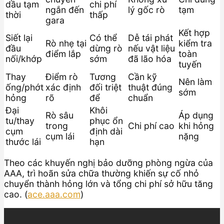
dầu tạm
chi phí
ngắn đến
lý gốc rò
tạm
thời
thấp
gara
Kết hợp
Siết lại
Có thể
Dễ tái phát
Rò nhẹ tại
kiểm tra
đầu
dừng rò
nếu vật liệu
điểm lắp
toàn
nối/khớp
sớm
đã lão hóa
tuyến
Thay
Điểm rò
Tương
Cần kỹ
Nên làm
ống/phớt
xác định
đối triệt
thuật đúng
sớm
hỏng
rõ
để
chuẩn
Đại
Khôi
Rò sâu
Áp dụng
tu/thay
phục ổn
trong
Chi phí cao
khi hỏng
cụm
định dài
cụm lái
nặng
thước lái
hạn
Theo các khuyến nghị bảo dưỡng phòng ngừa của
AAA, trì hoãn sửa chữa thường khiến sự cố nhỏ
chuyển thành hỏng lớn và tổng chi phí sở hữu tăng
cao. (
ace.aaa.com
)