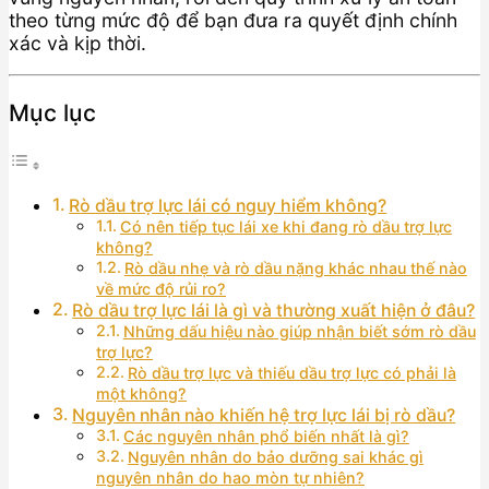
theo từng mức độ để bạn đưa ra quyết định chính
xác và kịp thời.
Mục lục
Rò dầu trợ lực lái có nguy hiểm không?
Có nên tiếp tục lái xe khi đang rò dầu trợ lực
không?
Rò dầu nhẹ và rò dầu nặng khác nhau thế nào
về mức độ rủi ro?
Rò dầu trợ lực lái là gì và thường xuất hiện ở đâu?
Những dấu hiệu nào giúp nhận biết sớm rò dầu
trợ lực?
Rò dầu trợ lực và thiếu dầu trợ lực có phải là
một không?
Nguyên nhân nào khiến hệ trợ lực lái bị rò dầu?
Các nguyên nhân phổ biến nhất là gì?
Nguyên nhân do bảo dưỡng sai khác gì
nguyên nhân do hao mòn tự nhiên?