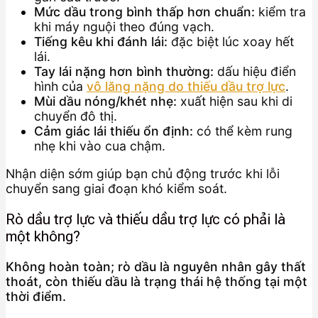
Mức dầu trong bình thấp hơn chuẩn:
kiểm tra
khi máy nguội theo đúng vạch.
Tiếng kêu khi đánh lái:
đặc biệt lúc xoay hết
lái.
Tay lái nặng hơn bình thường:
dấu hiệu điển
hình của
vô lăng nặng do thiếu dầu trợ lực
.
Mùi dầu nóng/khét nhẹ:
xuất hiện sau khi di
chuyển đô thị.
Cảm giác lái thiếu ổn định:
có thể kèm rung
nhẹ khi vào cua chậm.
Nhận diện sớm giúp bạn chủ động trước khi lỗi
chuyển sang giai đoạn khó kiểm soát.
Rò dầu trợ lực và thiếu dầu trợ lực có phải là
một không?
Không hoàn toàn; rò dầu là nguyên nhân gây thất
thoát, còn thiếu dầu là trạng thái hệ thống tại một
thời điểm.