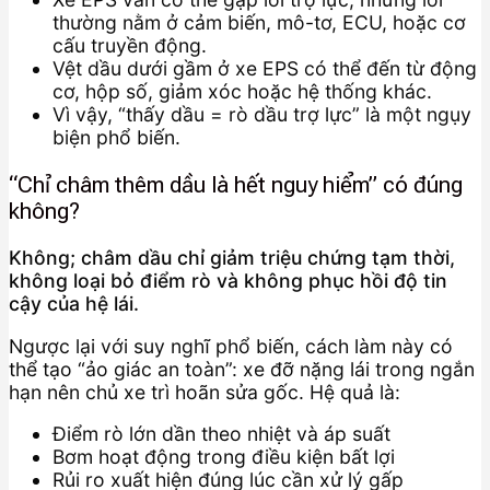
thường nằm ở cảm biến, mô-tơ, ECU, hoặc cơ
cấu truyền động.
Vệt dầu dưới gầm ở xe EPS có thể đến từ động
cơ, hộp số, giảm xóc hoặc hệ thống khác.
Vì vậy, “thấy dầu = rò dầu trợ lực” là một ngụy
biện phổ biến.
“Chỉ châm thêm dầu là hết nguy hiểm” có đúng
không?
Không; châm dầu chỉ giảm triệu chứng tạm thời,
không loại bỏ điểm rò và không phục hồi độ tin
cậy của hệ lái.
Ngược lại với suy nghĩ phổ biến, cách làm này có
thể tạo “ảo giác an toàn”: xe đỡ nặng lái trong ngắn
hạn nên chủ xe trì hoãn sửa gốc. Hệ quả là:
Điểm rò lớn dần theo nhiệt và áp suất
Bơm hoạt động trong điều kiện bất lợi
Rủi ro xuất hiện đúng lúc cần xử lý gấp