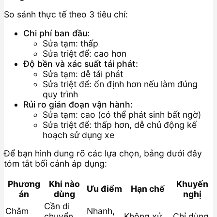
So sánh thực tế theo 3 tiêu chí:
Chi phí ban đầu:
Sửa tạm: thấp
Sửa triệt để: cao hơn
Độ bền và xác suất tái phát:
Sửa tạm: dễ tái phát
Sửa triệt để: ổn định hơn nếu làm đúng
quy trình
Rủi ro gián đoạn vận hành:
Sửa tạm: cao (có thể phát sinh bất ngờ)
Sửa triệt để: thấp hơn, dễ chủ động kế
hoạch sử dụng xe
Để bạn hình dung rõ các lựa chọn, bảng dưới đây
tóm tắt bối cảnh áp dụng:
Phương
Khi nào
Khuyến
Ưu điểm
Hạn chế
án
dùng
nghị
Cần di
Châm
Nhanh,
chuyển
Không xử
Chỉ dùng