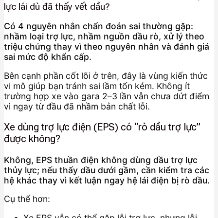
lực lái dù đã thấy vết dầu?
Có 4 nguyên nhân chẩn đoán sai thường gặp:
nhầm loại trợ lực, nhầm nguồn dầu rò, xử lý theo
triệu chứng thay vì theo nguyên nhân và đánh giá
sai mức độ khẩn cấp.
Bên cạnh phần cốt lõi ở trên, đây là vùng kiến thức
vi mô giúp bạn tránh sai lầm tốn kém. Không ít
trường hợp xe vào gara 2–3 lần vẫn chưa dứt điểm
vì ngay từ đầu đã nhầm bản chất lỗi.
Xe dùng trợ lực điện (EPS) có “rò dầu trợ lực”
được không?
Không, EPS thuần điện không dùng dầu trợ lực
thủy lực; nếu thấy dầu dưới gầm, cần kiểm tra các
hệ khác thay vì kết luận ngay hệ lái điện bị rò dầu.
Cụ thể hơn:
Xe EPS vẫn có thể gặp lỗi trợ lực, nhưng lỗi