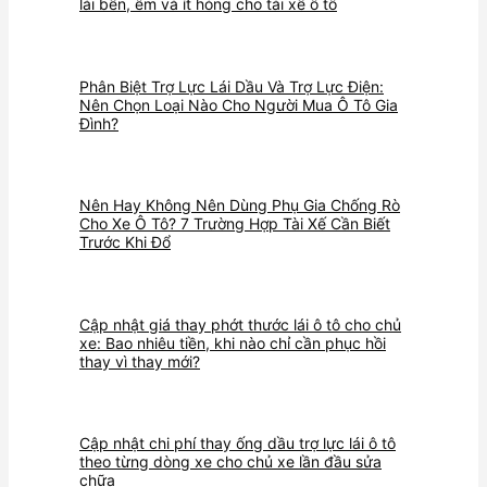
lái bền, êm và ít hỏng cho tài xế ô tô
Phân Biệt Trợ Lực Lái Dầu Và Trợ Lực Điện:
Nên Chọn Loại Nào Cho Người Mua Ô Tô Gia
Đình?
Nên Hay Không Nên Dùng Phụ Gia Chống Rò
Cho Xe Ô Tô? 7 Trường Hợp Tài Xế Cần Biết
Trước Khi Đổ
Cập nhật giá thay phớt thước lái ô tô cho chủ
xe: Bao nhiêu tiền, khi nào chỉ cần phục hồi
thay vì thay mới?
Cập nhật chi phí thay ống dầu trợ lực lái ô tô
theo từng dòng xe cho chủ xe lần đầu sửa
chữa