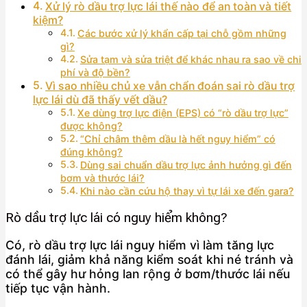
Xử lý rò dầu trợ lực lái thế nào để an toàn và tiết
kiệm?
Các bước xử lý khẩn cấp tại chỗ gồm những
gì?
Sửa tạm và sửa triệt để khác nhau ra sao về chi
phí và độ bền?
Vì sao nhiều chủ xe vẫn chẩn đoán sai rò dầu trợ
lực lái dù đã thấy vết dầu?
Xe dùng trợ lực điện (EPS) có “rò dầu trợ lực”
được không?
“Chỉ châm thêm dầu là hết nguy hiểm” có
đúng không?
Dùng sai chuẩn dầu trợ lực ảnh hưởng gì đến
bơm và thước lái?
Khi nào cần cứu hộ thay vì tự lái xe đến gara?
Rò dầu trợ lực lái có nguy hiểm không?
Có, rò dầu trợ lực lái nguy hiểm vì làm tăng lực
đánh lái, giảm khả năng kiểm soát khi né tránh và
có thể gây hư hỏng lan rộng ở bơm/thước lái nếu
tiếp tục vận hành.