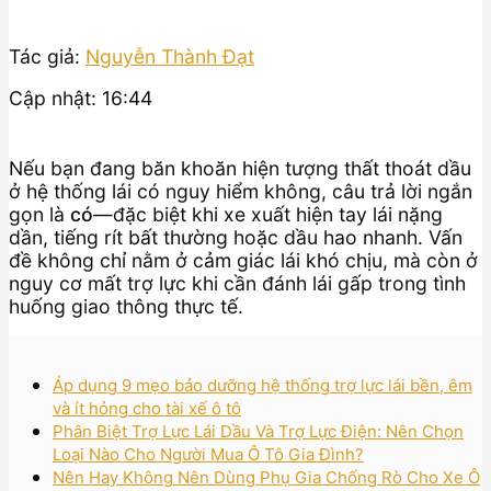
Tác giả:
Nguyễn Thành Đạt
Cập nhật: 16:44
Nếu bạn đang băn khoăn hiện tượng thất thoát dầu
ở hệ thống lái có nguy hiểm không, câu trả lời ngắn
gọn là
có
—đặc biệt khi xe xuất hiện tay lái nặng
dần, tiếng rít bất thường hoặc dầu hao nhanh. Vấn
đề không chỉ nằm ở cảm giác lái khó chịu, mà còn ở
nguy cơ mất trợ lực khi cần đánh lái gấp trong tình
huống giao thông thực tế.
Áp dụng 9 mẹo bảo dưỡng hệ thống trợ lực lái bền, êm
và ít hỏng cho tài xế ô tô
Phân Biệt Trợ Lực Lái Dầu Và Trợ Lực Điện: Nên Chọn
Loại Nào Cho Người Mua Ô Tô Gia Đình?
Nên Hay Không Nên Dùng Phụ Gia Chống Rò Cho Xe Ô