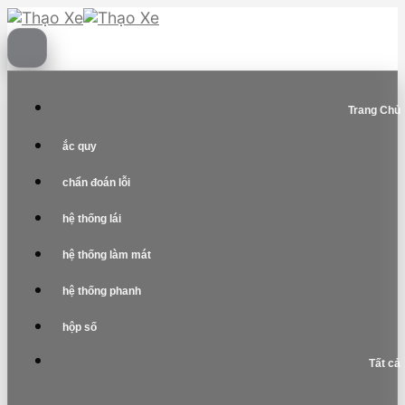
Skip
to
content
Trang Chủ
ắc quy
chẩn đoán lỗi
hệ thống lái
hệ thống làm mát
hệ thống phanh
hộp số
Tất cả