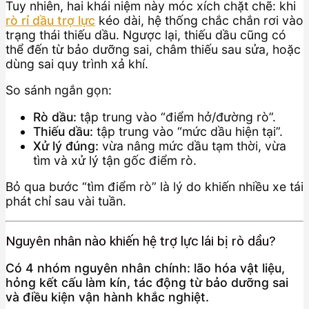
Tuy nhiên, hai khái niệm này móc xích chặt chẽ: khi
rò rỉ dầu trợ lực
kéo dài, hệ thống chắc chắn rơi vào
trạng thái thiếu dầu. Ngược lại, thiếu dầu cũng có
thể đến từ bảo dưỡng sai, châm thiếu sau sửa, hoặc
dùng sai quy trình xả khí.
So sánh ngắn gọn:
Rò dầu:
tập trung vào “điểm hở/đường rò”.
Thiếu dầu:
tập trung vào “mức dầu hiện tại”.
Xử lý đúng:
vừa nâng mức dầu tạm thời, vừa
tìm và xử lý tận gốc điểm rò.
Bỏ qua bước “tìm điểm rò” là lý do khiến nhiều xe tái
phát chỉ sau vài tuần.
Nguyên nhân nào khiến hệ trợ lực lái bị rò dầu?
Có 4 nhóm nguyên nhân chính: lão hóa vật liệu,
hỏng kết cấu làm kín, tác động từ bảo dưỡng sai
và điều kiện vận hành khắc nghiệt.