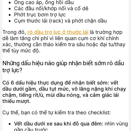
Ống cao áp, ống hồi dầu
Các đầu nối/khớp nối và cổ dê
Phớt trục bơm trợ lực
Cụm thước lái (rack) và phớt chặn dầu
Trong đó,
rò dầu trợ lực ở thước lái
là trường hợp
dễ làm tăng chi phí vì liên quan cụm cơ khí chính
xác, thường cần tháo kiểm tra sâu hoặc đại tu/thay
thế tùy mức độ.
Những dấu hiệu nào giúp nhận biết sớm rò dầu
trợ lực?
Có 6 dấu hiệu thực dụng để nhận biết sớm: vết
dầu dưới gầm, dầu tụt mức, vô lăng nặng khi chạy
chậm, tiếng rít/ù, mùi dầu nóng, và cảm giác lái
thiếu mượt.
Cụ thể, bạn có thể tự kiểm tra theo checklist:
Vết dầu dưới xe sau khi đỗ qua đêm:
nhìn vùng
gần cầu trước.