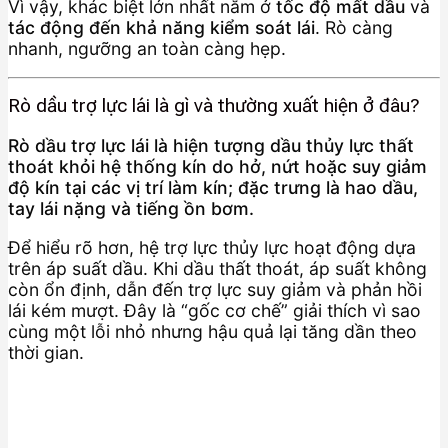
Vì vậy, khác biệt lớn nhất nằm ở
tốc độ mất dầu
và
tác động đến khả năng kiểm soát lái
. Rò càng
nhanh, ngưỡng an toàn càng hẹp.
Rò dầu trợ lực lái là gì và thường xuất hiện ở đâu?
Rò dầu trợ lực lái là hiện tượng dầu thủy lực thất
thoát khỏi hệ thống kín do hở, nứt hoặc suy giảm
độ kín tại các vị trí làm kín; đặc trưng là hao dầu,
tay lái nặng và tiếng ồn bơm.
Để hiểu rõ hơn, hệ trợ lực thủy lực hoạt động dựa
trên áp suất dầu. Khi dầu thất thoát, áp suất không
còn ổn định, dẫn đến trợ lực suy giảm và phản hồi
lái kém mượt. Đây là “gốc cơ chế” giải thích vì sao
cùng một lỗi nhỏ nhưng hậu quả lại tăng dần theo
thời gian.