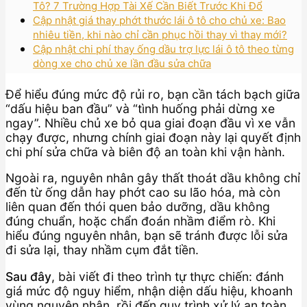
Tô? 7 Trường Hợp Tài Xế Cần Biết Trước Khi Đổ
Cập nhật giá thay phớt thước lái ô tô cho chủ xe: Bao
nhiêu tiền, khi nào chỉ cần phục hồi thay vì thay mới?
Cập nhật chi phí thay ống dầu trợ lực lái ô tô theo từng
dòng xe cho chủ xe lần đầu sửa chữa
Để hiểu đúng mức độ rủi ro, bạn cần tách bạch giữa
“dấu hiệu ban đầu” và “tình huống phải dừng xe
ngay”. Nhiều chủ xe bỏ qua giai đoạn đầu vì xe vẫn
chạy được, nhưng chính giai đoạn này lại quyết định
chi phí sửa chữa và biên độ an toàn khi vận hành.
Ngoài ra, nguyên nhân gây thất thoát dầu không chỉ
đến từ ống dẫn hay phớt cao su lão hóa, mà còn
liên quan đến thói quen bảo dưỡng, dầu không
đúng chuẩn, hoặc chẩn đoán nhầm điểm rò. Khi
hiểu đúng nguyên nhân, bạn sẽ tránh được lỗi sửa
đi sửa lại, thay nhầm cụm đắt tiền.
Sau đây
, bài viết đi theo trình tự thực chiến: đánh
giá mức độ nguy hiểm, nhận diện dấu hiệu, khoanh
vùng nguyên nhân, rồi đến quy trình xử lý an toàn