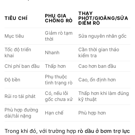
THAY
PHỤ GIA
TIÊU CHÍ
PHỚT/GIOĂNG/SỬA
CHỐNG RÒ
ĐIỂM RÒ
Giảm rò tạm
Mục tiêu
Sửa nguyên nhân gốc
thời
Tốc độ triển
Cần thời gian tháo
Nhanh
khai
kiểm tra
Chi phí ban đầu
Thấp hơn
Cao hơn ban đầu
Phụ thuộc
Độ bền
Cao, ổn định hơn
tình trạng rò
Có, nếu lỗi
Thấp hơn khi làm đúng
Rủi ro tái phát
gốc chưa xử
kỹ thuật
Phù hợp đường
Hạn chế
Phù hợp hơn
dài/tải nặng
Trong khi đó, với trường hợp
rò dầu ở bơm trợ lực