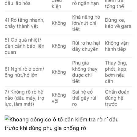
điều
kiểm tra
đầu lão hóa
rò ngắn hạn
kiện
tổng thể
Khả năng hở
4) Rò tăng nhanh,
Dừng xe,
Không
lớn/nứt chi
chảy thành vệt
kéo về gara
tiết
5) Có quá nhiệt/
Rủi ro hư hại
Không vận
đèn cảnh báo liên
Không
dây chuyền
hành tiếp
quan
Phụ gia
Thay ống,
6) Nghi rò ở bơm/
không thay
phớt, kẹp,
Không
ống nứt/hở lớn
được chi
bơm nếu
tiết
cần
7) Không rõ rò hệ
Sai hệ có
Chẩn đoán
Không
nào (dầu máy, trợ
thể gây rủi
đúng hệ
vội
lực, làm mát)
ro
trước