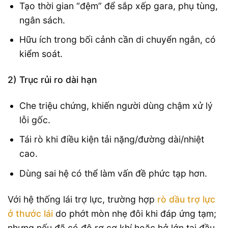
Tạo thời gian “đệm” để sắp xếp gara, phụ tùng,
ngân sách.
Hữu ích trong bối cảnh cần di chuyển ngắn, có
kiểm soát.
2) Trục rủi ro dài hạn
Che triệu chứng, khiến người dùng chậm xử lý
lỗi gốc.
Tái rò khi điều kiện tải nặng/đường dài/nhiệt
cao.
Dùng sai hệ có thể làm vấn đề phức tạp hơn.
Với hệ thống lái trợ lực, trường hợp
rò dầu trợ lực
ở thước lái
do phớt mòn nhẹ đôi khi đáp ứng tạm;
nhưng nếu đã có độ rơ cơ khí hoặc hở lớn tại đầu