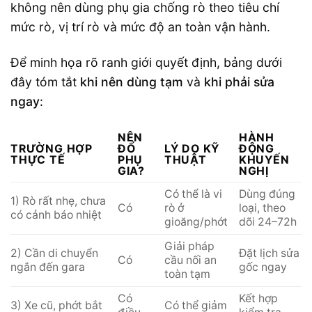
không nên dùng phụ gia chống rò theo tiêu chí
mức rò, vị trí rò và mức độ an toàn vận hành.
Để minh họa rõ ranh giới quyết định, bảng dưới
đây tóm tắt
khi nên dùng tạm
và
khi phải sửa
ngay
:
NÊN
HÀNH
TRƯỜNG HỢP
ĐỔ
LÝ DO KỸ
ĐỘNG
THỰC TẾ
PHỤ
THUẬT
KHUYẾN
GIA?
NGHỊ
Có thể là vi
Dùng đúng
1) Rò rất nhẹ, chưa
Có
rò ở
loại, theo
có cảnh báo nhiệt
gioăng/phớt
dõi 24–72h
Giải pháp
2) Cần di chuyển
Đặt lịch sửa
Có
cầu nối an
ngắn đến gara
gốc ngay
toàn tạm
Có
Kết hợp
3) Xe cũ, phớt bắt
Có thể giảm