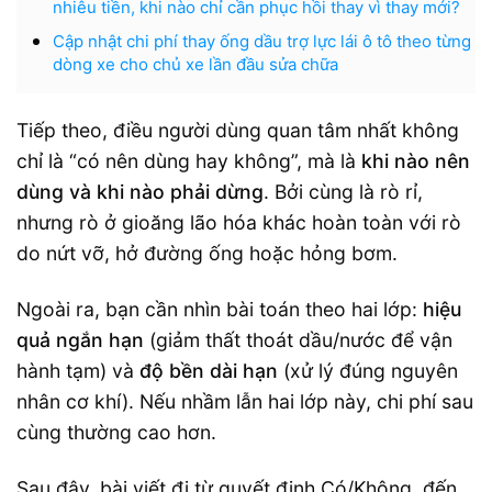
nhiêu tiền, khi nào chỉ cần phục hồi thay vì thay mới?
Cập nhật chi phí thay ống dầu trợ lực lái ô tô theo từng
dòng xe cho chủ xe lần đầu sửa chữa
Tiếp theo, điều người dùng quan tâm nhất không
chỉ là “có nên dùng hay không”, mà là
khi nào nên
dùng và khi nào phải dừng
. Bởi cùng là rò rỉ,
nhưng rò ở gioăng lão hóa khác hoàn toàn với rò
do nứt vỡ, hở đường ống hoặc hỏng bơm.
Ngoài ra, bạn cần nhìn bài toán theo hai lớp:
hiệu
quả ngắn hạn
(giảm thất thoát dầu/nước để vận
hành tạm) và
độ bền dài hạn
(xử lý đúng nguyên
nhân cơ khí). Nếu nhầm lẫn hai lớp này, chi phí sau
cùng thường cao hơn.
Sau đây, bài viết đi từ quyết định Có/Không, đến