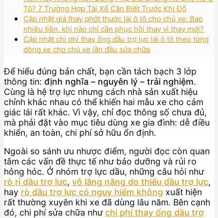
Tô? 7 Trường Hợp Tài Xế Cần Biết Trước Khi Đổ
Cập nhật giá thay phớt thước lái ô tô cho chủ xe: Bao
nhiêu tiền, khi nào chỉ cần phục hồi thay vì thay mới?
Cập nhật chi phí thay ống dầu trợ lực lái ô tô theo từng
dòng xe cho chủ xe lần đầu sửa chữa
Để hiểu đúng bản chất, bạn cần tách bạch 3 lớp
thông tin:
định nghĩa – nguyên lý – trải nghiệm
.
Cùng là hệ trợ lực nhưng cách nhà sản xuất hiệu
chỉnh khác nhau có thể khiến hai mẫu xe cho cảm
giác lái rất khác. Vì vậy, chỉ đọc thông số chưa đủ,
mà phải đặt vào mục tiêu dùng xe gia đình: dễ điều
khiển, an toàn, chi phí sở hữu ổn định.
Ngoài so sánh ưu nhược điểm, người đọc còn quan
tâm các vấn đề thực tế như bảo dưỡng và rủi ro
hỏng hóc. Ở nhóm trợ lực dầu, những câu hỏi như
rò rỉ dầu trợ lực
,
vô lăng nặng do thiếu dầu trợ lực
,
hay
rò dầu trợ lực có nguy hiểm không
xuất hiện
rất thường xuyên khi xe đã dùng lâu năm. Bên cạnh
đó, chi phí sửa chữa như
chi phí thay ống dầu trợ