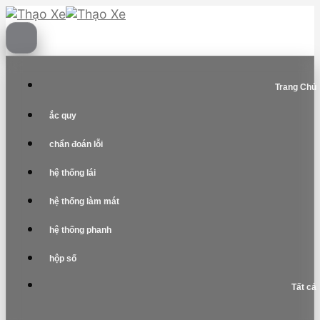
Skip
to
content
Trang Chủ
ắc quy
chẩn đoán lỗi
hệ thống lái
hệ thống làm mát
hệ thống phanh
hộp số
Tất cả