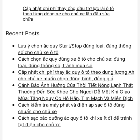
Cập nhật chi phí thay ống dầu trợ lực lái ô tô
theo từng dòng xe cho chủ xe lần đầu sửa
chữa
Recent Posts
Lưu ý chọn ắc quy Start/Stop đúng loại, đúng thông
số cho chủ xe ô tô
Cách chọn ắc quy đúng xe ô tô cho chủ xe: đúng
loại, đúng thông số, tránh mua sai
Cập nhật chi phí thay ắc quy ô tô theo dung lượng Ah
cho chủ xe muốn chọn đúng bình, đúng giá
Cảnh Báo Ảnh Hưởng Của Thời Tiết Nóng Lạnh Thất
Thường Đến Sức Khỏe Cho Người Dễ Mệt Khi Giao
Mùa: Tăng Nguy Cơ Hô Hấp, Tim Mạch Và Miễn Dịch
Cách kiểm tra máy phát và điện áp sạc ô tô đúng
chuẩn cho chủ xe
Cách sạc bảo dưỡng ắc quy ô tô khi xe ít đi để tránh
tụt điện cho chủ xe