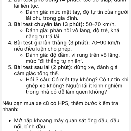
lái liên tục.
Đánh giá: mức mệt tay, độ tự tin của người
lái phụ trong gia đình.
Bài test chuyển làn (3 phút):
50–70 km/h.
Đánh giá: phản hồi vô lăng, độ trễ, khả
năng tự trả lái.
Bài test giữ làn thẳng (3 phút):
70–90 km/h
nếu điều kiện cho phép.
Đánh giá: độ đầm, vi rung trên vô lăng,
mức “đi thẳng tự nhiên”.
Bài test sau lái (2 phút):
dừng xe, đánh giá
cảm giác tổng thể.
Hỏi 3 câu: Có mệt tay không? Có tự tin khi
ghép xe không? Người lái ít kinh nghiệm
trong nhà có dễ làm quen không?
Nếu bạn mua xe cũ có HPS, thêm bước kiểm tra
nhanh:
Mở nắp khoang máy quan sát ống dầu, đầu
nối, bình dầu.