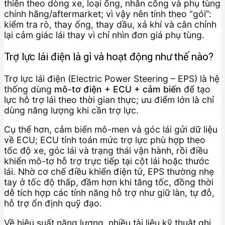
thiên theo dòng xe, loại ống, nhân công và phụ tùng
chính hãng/aftermarket; vì vậy nên tính theo “gói”:
kiểm tra rò, thay ống, thay dầu, xả khí và cân chỉnh
lại cảm giác lái thay vì chỉ nhìn đơn giá phụ tùng.
Trợ lực lái điện là gì và hoạt động như thế nào?
Trợ lực lái điện (Electric Power Steering – EPS) là hệ
thống dùng
mô-tơ điện + ECU + cảm biến
để tạo
lực hỗ trợ lái theo thời gian thực; ưu điểm lớn là chỉ
dùng năng lượng khi cần trợ lực.
Cụ thể hơn, cảm biến mô-men và góc lái gửi dữ liệu
về ECU; ECU tính toán mức trợ lực phù hợp theo
tốc độ xe, góc lái và trạng thái vận hành, rồi điều
khiển mô-tơ hỗ trợ trực tiếp tại cột lái hoặc thước
lái. Nhờ cơ chế điều khiển điện tử, EPS thường nhẹ
tay ở tốc độ thấp, đầm hơn khi tăng tốc, đồng thời
dễ tích hợp các tính năng hỗ trợ như giữ làn, tự đỗ,
hỗ trợ ổn định quỹ đạo.
Về hiệu suất năng lượng, nhiều tài liệu kỹ thuật ghi