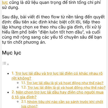
lực
cũng là dữ liệu quan trọng để tính tổng chi phí
sử dụng.
Sau đây, bài viết đi theo flow từ nền tảng đến quyết
định: đầu tiên xác định khác biệt cốt lõi, tiếp theo
lập khung chọn xe theo nhu cầu gia đình, rồi xử lý
hiểu lầm phổ biến “điện luôn tốt hơn dầu”, và cuối
cùng mở rộng sang các yếu tố chuyên sâu để bạn
tự tin chốt phương án.
Mục lục
Trợ lực lái dầu và trợ lực lái điện có khác nhau rõ
rệt không?
Trợ lực lái dầu là gì và hoạt động như thế nào?
Trợ lực lái điện là gì và hoạt động như thế nào?
Nên chọn trợ lực lái dầu hay điện cho người mua
ô tô gia đình?
Nhóm tiêu chí nào cần so sánh trước khi chốt
lựa chọn?