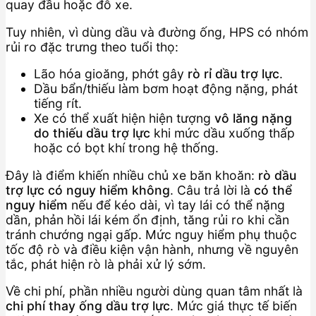
quay đầu hoặc đỗ xe.
Tuy nhiên, vì dùng dầu và đường ống, HPS có nhóm
rủi ro đặc trưng theo tuổi thọ:
Lão hóa gioăng, phớt gây
rò rỉ dầu trợ lực
.
Dầu bẩn/thiếu làm bơm hoạt động nặng, phát
tiếng rít.
Xe có thể xuất hiện hiện tượng
vô lăng nặng
do thiếu dầu trợ lực
khi mức dầu xuống thấp
hoặc có bọt khí trong hệ thống.
Đây là điểm khiến nhiều chủ xe băn khoăn:
rò dầu
trợ lực có nguy hiểm không
. Câu trả lời là
có thể
nguy hiểm
nếu để kéo dài, vì tay lái có thể nặng
dần, phản hồi lái kém ổn định, tăng rủi ro khi cần
tránh chướng ngại gấp. Mức nguy hiểm phụ thuộc
tốc độ rò và điều kiện vận hành, nhưng về nguyên
tắc, phát hiện rò là phải xử lý sớm.
Về chi phí, phần nhiều người dùng quan tâm nhất là
chi phí thay ống dầu trợ lực
. Mức giá thực tế biến