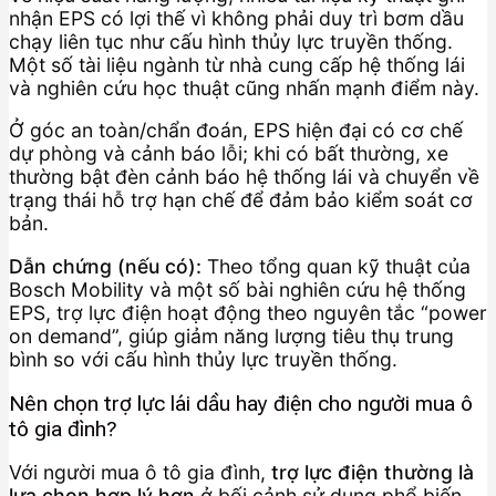
nhận EPS có lợi thế vì không phải duy trì bơm dầu
chạy liên tục như cấu hình thủy lực truyền thống.
Một số tài liệu ngành từ nhà cung cấp hệ thống lái
và nghiên cứu học thuật cũng nhấn mạnh điểm này.
Ở góc an toàn/chẩn đoán, EPS hiện đại có cơ chế
dự phòng và cảnh báo lỗi; khi có bất thường, xe
thường bật đèn cảnh báo hệ thống lái và chuyển về
trạng thái hỗ trợ hạn chế để đảm bảo kiểm soát cơ
bản.
Dẫn chứng (nếu có):
Theo tổng quan kỹ thuật của
Bosch Mobility và một số bài nghiên cứu hệ thống
EPS, trợ lực điện hoạt động theo nguyên tắc “power
on demand”, giúp giảm năng lượng tiêu thụ trung
bình so với cấu hình thủy lực truyền thống.
Nên chọn trợ lực lái dầu hay điện cho người mua ô
tô gia đình?
Với người mua ô tô gia đình,
trợ lực điện thường là
lựa chọn hợp lý hơn
ở bối cảnh sử dụng phổ biến