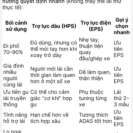
hướng quyết định nhanh
(không thay thế lái thử
thực tế):
Gợi ý
Bối cảnh
Trợ lực điện
Trợ lực dầu (HPS)
chọn
sử dụng
(EPS)
nhanh
Nhẹ tay,
Đủ dùng, nhưng có
Ưu
Đi phố
thuận tiện
thể mỏi tay hơn khi
tiên
70–90%
quay
xoay trở dày
EPS
đầu/ghép xe
Gia đình
Người mới lái cần
Ưu
nhiều
Dễ làm quen,
thời gian làm quen
tiên
người
thân thiện
hơn ở một số xe
EPS
cùng lái
Ưu tiên gu
Có thể cho cảm
Phụ thuộc
Lái
lái truyền
giác “cơ khí” hợp
tuning từng
thử 2–
thống
gu
xe
3 mẫu
Ưu
Tính năng
Hạn chế hơn về
Tương thích
tiên
hỗ trợ lái
tích hợp sâu
ADAS tốt hơn
EPS
Lo ngại