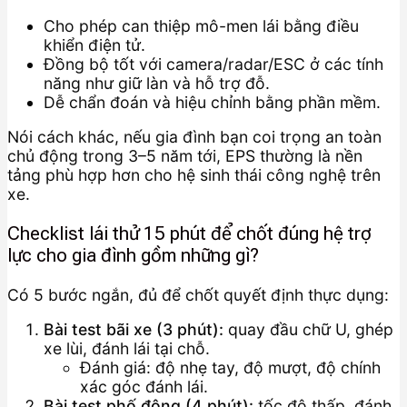
Cho phép can thiệp mô-men lái bằng điều
khiển điện tử.
Đồng bộ tốt với camera/radar/ESC ở các tính
năng như giữ làn và hỗ trợ đỗ.
Dễ chẩn đoán và hiệu chỉnh bằng phần mềm.
Nói cách khác, nếu gia đình bạn coi trọng an toàn
chủ động trong 3–5 năm tới, EPS thường là nền
tảng phù hợp hơn cho hệ sinh thái công nghệ trên
xe.
Checklist lái thử 15 phút để chốt đúng hệ trợ
lực cho gia đình gồm những gì?
Có 5 bước ngắn, đủ để chốt quyết định thực dụng:
Bài test bãi xe (3 phút):
quay đầu chữ U, ghép
xe lùi, đánh lái tại chỗ.
Đánh giá: độ nhẹ tay, độ mượt, độ chính
xác góc đánh lái.
Bài test phố đông (4 phút):
tốc độ thấp, đánh