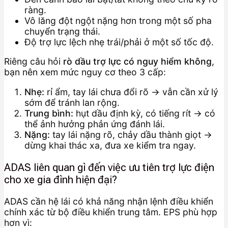
ràng.
Vô lăng đột ngột nặng hơn trong một số pha
chuyển trạng thái.
Độ trợ lực lệch nhẹ trái/phải ở một số tốc độ.
Riêng câu hỏi
rò dầu trợ lực có nguy hiểm không
,
bạn nên xem mức nguy cơ theo 3 cấp:
Nhẹ:
rỉ ẩm, tay lái chưa đổi rõ → vẫn cần xử lý
sớm để tránh lan rộng.
Trung bình:
hụt dầu định kỳ, có tiếng rít → có
thể ảnh hưởng phản ứng đánh lái.
Nặng:
tay lái nặng rõ, chảy dầu thành giọt →
dừng khai thác xa, đưa xe kiểm tra ngay.
ADAS liên quan gì đến việc ưu tiên trợ lực điện
cho xe gia đình hiện đại?
ADAS cần hệ lái có khả năng nhận lệnh điều khiển
chính xác từ bộ điều khiển trung tâm. EPS phù hợp
hơn vì: