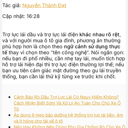
Tác giả:
Nguyễn Thành Đạt
Cập nhật: 16:28
Trợ lực lái dầu và trợ lực lái điện
khác nhau rõ rệt
,
và với người mua ô tô gia đình, phương án thường
phù hợp hơn là chọn theo
ngữ cảnh sử dụng thực
tế
thay vì chọn theo “tên công nghệ”. Nói ngắn gọn:
nếu bạn đi phố nhiều, cần nhẹ tay lái, muốn tích hợp
hỗ trợ lái hiện đại thì trợ lực điện thường lợi thế; nếu
bạn ưu tiên cảm giác mặt đường theo gu lái truyền
thống, bạn cần lái thử kỹ từng xe trước khi chốt.
Cảnh Báo Rò Dầu Trợ Lực Lái Có Nguy Hiểm Không?
Cách Nhận Biết Sớm Và Xử Lý An Toàn Cho Chủ Xe Ô
Tô
Áp dụng 9 mẹo bảo dưỡng hệ thống trợ lực lái bền, êm
và ít hỏng cho tài xế ô tô
Nên Hay Không Nên Dùng Phụ Gia Chống Rò Cho Xe Ô