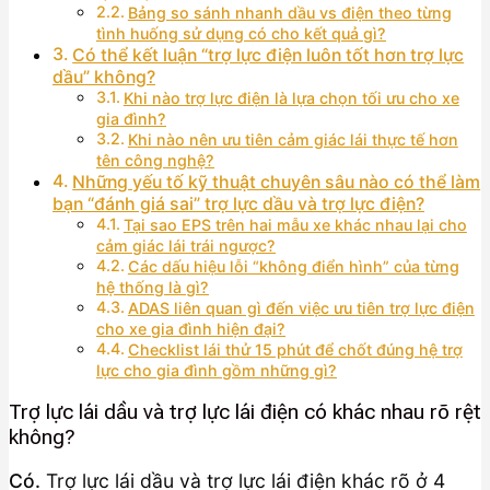
Bảng so sánh nhanh dầu vs điện theo từng
tình huống sử dụng có cho kết quả gì?
Có thể kết luận “trợ lực điện luôn tốt hơn trợ lực
dầu” không?
Khi nào trợ lực điện là lựa chọn tối ưu cho xe
gia đình?
Khi nào nên ưu tiên cảm giác lái thực tế hơn
tên công nghệ?
Những yếu tố kỹ thuật chuyên sâu nào có thể làm
bạn “đánh giá sai” trợ lực dầu và trợ lực điện?
Tại sao EPS trên hai mẫu xe khác nhau lại cho
cảm giác lái trái ngược?
Các dấu hiệu lỗi “không điển hình” của từng
hệ thống là gì?
ADAS liên quan gì đến việc ưu tiên trợ lực điện
cho xe gia đình hiện đại?
Checklist lái thử 15 phút để chốt đúng hệ trợ
lực cho gia đình gồm những gì?
Trợ lực lái dầu và trợ lực lái điện có khác nhau rõ rệt
không?
Có.
Trợ lực lái dầu và trợ lực lái điện khác rõ ở 4