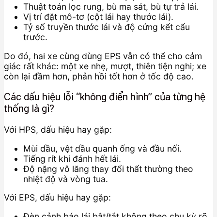
Thuật toán lọc rung, bù ma sát, bù tự trả lái.
Vị trí đặt mô-tơ (cột lái hay thước lái).
Tỷ số truyền thước lái và độ cứng kết cấu
trước.
Do đó, hai xe cùng dùng EPS vẫn có thể cho cảm
giác rất khác: một xe nhẹ, mượt, thiên tiện nghi; xe
còn lại đầm hơn, phản hồi tốt hơn ở tốc độ cao.
Các dấu hiệu lỗi “không điển hình” của từng hệ
thống là gì?
Với HPS, dấu hiệu hay gặp:
Mùi dầu, vệt dầu quanh ống và đầu nối.
Tiếng rít khi đánh hết lái.
Độ nặng vô lăng thay đổi thất thường theo
nhiệt độ và vòng tua.
Với EPS, dấu hiệu hay gặp:
Đèn cảnh báo lái bật/tắt không theo chu kỳ rõ