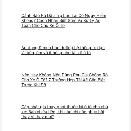
Cảnh Báo Rò Dầu Trợ Lực Lái Có Nguy Hiểm
Không? Cách Nhận Biết Sớm Và Xử Lý An
Toàn Cho Chủ Xe Ô Tô
Áp dụng 9 mẹo bảo dưỡng hệ thống trợ lực
lái bền, êm và ít hỏng cho tài xế ô tô
Nên Hay Không Nên Dùng Phụ Gia Chống Rò
Cho Xe Ô Tô? 7 Trường Hợp Tài Xế Cần Biết
Trước Khi Đổ
Cập nhật giá thay phớt thước lái ô tô cho chủ
xe: Bao nhiêu tiền, khi nào chỉ cần phục hồi
thay vì thay mới?