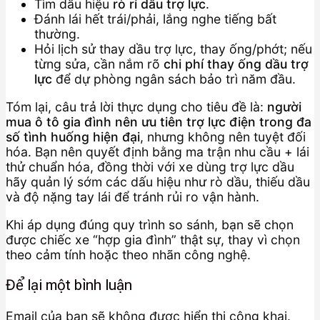
Tìm dấu hiệu
rò rỉ dầu trợ lực
.
Đánh lái hết trái/phải, lắng nghe tiếng bất
thường.
Hỏi lịch sử thay dầu trợ lực, thay ống/phớt; nếu
từng sửa, cần nắm rõ
chi phí thay ống dầu trợ
lực
để dự phòng ngân sách bảo trì năm đầu.
Tóm lại, câu trả lời thực dụng cho tiêu đề là:
người
mua ô tô gia đình nên ưu tiên trợ lực điện trong đa
số tình huống hiện đại
, nhưng không nên tuyệt đối
hóa. Bạn nên quyết định bằng ma trận nhu cầu + lái
thử chuẩn hóa, đồng thời với xe dùng trợ lực dầu
hãy quản lý sớm các dấu hiệu như rò dầu, thiếu dầu
và độ nặng tay lái để tránh rủi ro vận hành.
Khi áp dụng đúng quy trình so sánh, bạn sẽ chọn
được chiếc xe “hợp gia đình” thật sự, thay vì chọn
theo cảm tính hoặc theo nhãn công nghệ.
Để lại một bình luận
Email của bạn sẽ không được hiển thị công khai.