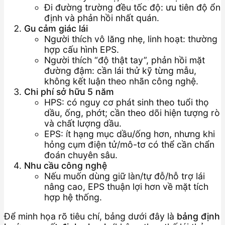
Đi đường trường đều tốc độ: ưu tiên độ ổn
định và phản hồi nhất quán.
Gu cảm giác lái
Người thích vô lăng nhẹ, linh hoạt: thường
hợp cấu hình EPS.
Người thích “độ thật tay”, phản hồi mặt
đường đậm: cần lái thử kỹ từng mẫu,
không kết luận theo nhãn công nghệ.
Chi phí sở hữu 5 năm
HPS: có nguy cơ phát sinh theo tuổi thọ
dầu, ống, phớt; cần theo dõi hiện tượng rò
và chất lượng dầu.
EPS: ít hạng mục dầu/ống hơn, nhưng khi
hỏng cụm điện tử/mô-tơ có thể cần chẩn
đoán chuyên sâu.
Nhu cầu công nghệ
Nếu muốn dùng giữ làn/tự đỗ/hỗ trợ lái
nâng cao, EPS thuận lợi hơn về mặt tích
hợp hệ thống.
Để minh họa rõ tiêu chí, bảng dưới đây là
bảng định