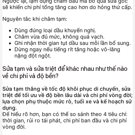
Ngược lại, lạm dụng châm dầu mà bỏ qua sửa gốc
sẽ khiến chi phí tổng tăng cao hơn do hỏng thứ cấp.
Nguyên tắc khi châm tạm:
Dùng đúng loại dầu khuyến nghị.
Châm vừa đủ mức, không quá vạch.
Ghi nhận thời gian tụt dầu sau mỗi lần bổ sung.
Dừng ngay nếu tiếng rít tăng hoặc vô-lăng
nặng đột ngột.
Sửa tạm và sửa triệt để khác nhau như thế nào
về chi phí và độ bền?
Sửa tạm thắng về tốc độ khôi phục di chuyển, sửa
triệt để tối ưu về độ bền lâu dài và chi phí vòng đời;
lựa chọn phụ thuộc mức rò, tuổi xe và kế hoạch sử
dụng.
Để hiểu rõ hơn, bạn có thể so sánh theo 4 tiêu chí:
thời gian, rủi ro tái phát, chi phí ban đầu và chi phí
vòng đời.