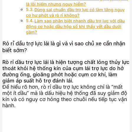
là lỗi hiếm nhưng nguy hiểm?
Dùng sai chuẩn dầu trợ lực có làm tăng nguy
cơ hư phớt và rò rỉ không?
Làm sao phân biệt nhanh dầu trợ lực với dầu
động cơ hoặc dầu hộp số khi thấy vết dầu dưới
gầm?
Rò rỉ dầu trợ lực lái là gì và vì sao chủ xe cần nhận
biết sớm?
Rò rỉ dầu trợ lực lái là hiện tượng chất lỏng thủy lực
thoát khỏi hệ thống kín của cụm lái trợ lực do hở
đường ống, gioăng phớt hoặc cụm cơ khí, làm
giảm áp suất hỗ trợ đánh lái.
Để hiểu rõ hơn, rò rỉ dầu trợ lực không chỉ là “mất
một ít dầu” mà là dấu hiệu hệ thống đã suy giảm độ
kín và có nguy cơ hỏng theo chuỗi nếu tiếp tục vận
hành.