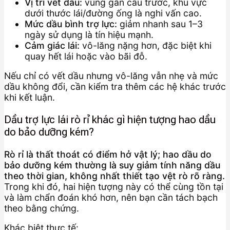
Vị trí vết dầu:
vùng gần cầu trước, khu vực
dưới thước lái/đường ống là nghi vấn cao.
Mức dầu bình trợ lực:
giảm nhanh sau 1–3
ngày sử dụng là tín hiệu mạnh.
Cảm giác lái:
vô-lăng nặng hơn, đặc biệt khi
quay hết lái hoặc vào bãi đỗ.
Nếu chỉ có vết dầu nhưng vô-lăng vẫn nhẹ và mức
dầu không đổi, cần kiểm tra thêm các hệ khác trước
khi kết luận.
Dầu trợ lực lái rò rỉ khác gì hiện tượng hao dầu
do bảo dưỡng kém?
Rò rỉ là thất thoát có điểm hở vật lý; hao dầu do
bảo dưỡng kém thường là suy giảm tính năng dầu
theo thời gian, không nhất thiết tạo vệt rò rõ ràng.
Trong khi đó, hai hiện tượng này có thể cùng tồn tại
và làm chẩn đoán khó hơn, nên bạn cần tách bạch
theo bằng chứng.
Khác biệt thực tế: