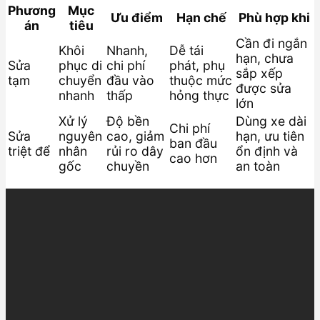
Phương
Mục
Ưu điểm
Hạn chế
Phù hợp khi
án
tiêu
Cần đi ngắn
Khôi
Nhanh,
Dễ tái
hạn, chưa
Sửa
phục di
chi phí
phát, phụ
sắp xếp
tạm
chuyển
đầu vào
thuộc mức
được sửa
nhanh
thấp
hỏng thực
lớn
Xử lý
Độ bền
Dùng xe dài
Chi phí
Sửa
nguyên
cao, giảm
hạn, ưu tiên
ban đầu
triệt để
nhân
rủi ro dây
ổn định và
cao hơn
gốc
chuyền
an toàn