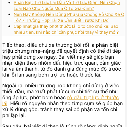
Phân Biệt Trợ Lực Lái Dầu Và Trợ Lực Điện: Nên Chọn
Loại Nào Cho Người Mua Ô Tô Gia Đình?
Nên Hay Không Nên Dùng Phụ Gia Chống Rò Cho Xe Ô
Tô? 7 Trường Hợp Tài Xế Cần Biết Trước Khi Đổ
Cập nhật giá thay phớt thước lái ô tô cho chủ xe: Bao
nhiêu tiền, khi nào chỉ cần phục hồi thay vì thay mới?
Tiếp theo, điều chủ xe thường bối rối là
phân biệt
triệu chứng nhẹ–nặng
để quyết định có thể đi tiếp
hay phải dừng xe ngay. Bài viết này sẽ giúp bạn
nhận diện theo nhóm dấu hiệu trực quan, cảm giác
lái và âm thanh, từ đó đánh giá đúng mức độ trước
khi lỗi lan sang bơm trợ lực hoặc thước lái.
Ngoài ra, nhiều trường hợp không chỉ dừng ở việc
thiếu dầu, mà xuất phát từ cụm chi tiết cụ thể như
ống áp lực, phớt bơm hoặc
rò dầu trợ lực ở thước
lái
. Hiểu rõ nguyên nhân theo từng cụm sẽ giúp bạn
xử lý đúng gốc, tránh thay sai bộ phận và tốn chi
phí lặp lại.
Sau đây, bài viết đi theo lộ trình rõ ràng: định nghĩa