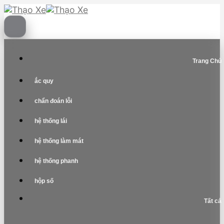
Skip
to
content
Trang Chủ
ắc quy
chẩn đoán lỗi
hệ thống lái
hệ thống làm mát
hệ thống phanh
hộp số
Tất cả