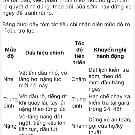
Để bắt đầu, việc phân nhóm theo mức độ giúp bạn
ra quyết định đúng: theo dõi, sửa sớm, hay dừng xe
ngay để tránh rủi ro.
Bảng dưới đây tóm tắt tiêu chí nhận diện mức độ rò
rỉ dầu trợ lực:
Tốc
Mức
độ
Khuyến nghị
Dấu hiệu chính
độ
tiến
hành động
triển
Đặt lịch kiểm tra
Vết ẩm dầu nhỏ, vô-
sớm, theo dõi
Nhẹ
lăng hơi nặng lúc
Chậm
mức dầu hằng
mới nổ máy
ngày
Vệt dầu rõ, tiếng rít
Hạn chế chạy xa,
Trung
Trung
khi quay lái, tay lái
kiểm tra tại gara
bình
bình
nặng theo từng lúc
trong 24–48h
Vô-lăng nặng đột
Dừng xe an toàn,
ngột, tiếng kêu lớn
Nặng
Nhanh
gọi cứu hộ/kỹ
liên tục, dầu tụt
thuật