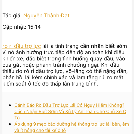
Tác giả:
Nguyễn Thành Đạt
Cập nhật: 15:14
rò rỉ dầu trợ lực
lái là tình trạng
cần nhận biết sớm
vì nó ảnh hưởng trực tiếp đến độ an toàn khi điều
khiển xe, đặc biệt trong tình huống quay đầu, vào
cua gắt hoặc phanh tránh chướng ngại. Khi dầu
thiếu do rò rỉ dầu trợ lực, vô-lăng có thể nặng dần,
phản hồi lái kém chính xác và làm tăng rủi ro mất
kiểm soát ở tốc độ thấp lẫn trung bình.
Cảnh Báo Rò Dầu Trợ Lực Lái Có Nguy Hiểm Không?
Cách Nhận Biết Sớm Và Xử Lý An Toàn Cho Chủ Xe Ô
Tô
Áp dụng 9 mẹo bảo dưỡng hệ thống trợ lực lái bền, êm
và ít hỏng cho tài xế ô tô