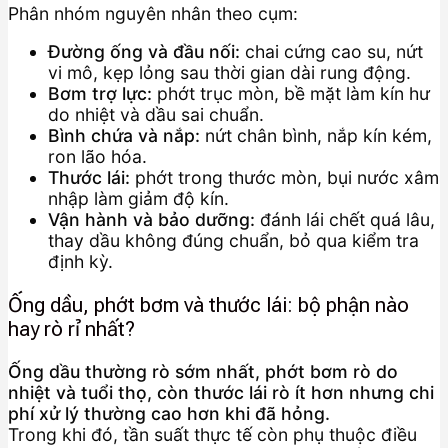
Phân nhóm nguyên nhân theo cụm:
Đường ống và đầu nối:
chai cứng cao su, nứt
vi mô, kẹp lỏng sau thời gian dài rung động.
Bơm trợ lực:
phớt trục mòn, bề mặt làm kín hư
do nhiệt và dầu sai chuẩn.
Bình chứa và nắp:
nứt chân bình, nắp kín kém,
ron lão hóa.
Thước lái:
phớt trong thước mòn, bụi nước xâm
nhập làm giảm độ kín.
Vận hành và bảo dưỡng:
đánh lái chết quá lâu,
thay dầu không đúng chuẩn, bỏ qua kiểm tra
định kỳ.
Ống dầu, phớt bơm và thước lái: bộ phận nào
hay rò rỉ nhất?
Ống dầu thường rò sớm nhất, phớt bơm rò do
nhiệt và tuổi thọ, còn thước lái rò ít hơn nhưng chi
phí xử lý thường cao hơn khi đã hỏng.
Trong khi đó, tần suất thực tế còn phụ thuộc điều