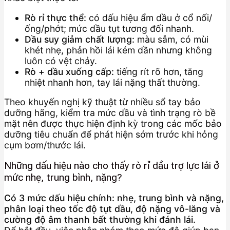
Rò rỉ thực thể:
có dấu hiệu ẩm dầu ở cổ nối/
ống/phớt; mức dầu tụt tương đối nhanh.
Dầu suy giảm chất lượng:
màu sẫm, có mùi
khét nhẹ, phản hồi lái kém dần nhưng không
luôn có vệt chảy.
Rò + dầu xuống cấp:
tiếng rít rõ hơn, tăng
nhiệt nhanh hơn, tay lái nặng thất thường.
Theo khuyến nghị kỹ thuật từ nhiều sổ tay bảo
dưỡng hãng, kiểm tra mức dầu và tình trạng rò bề
mặt nên được thực hiện định kỳ trong các mốc bảo
dưỡng tiêu chuẩn để phát hiện sớm trước khi hỏng
cụm bơm/thước lái.
Những dấu hiệu nào cho thấy rò rỉ dầu trợ lực lái ở
mức nhẹ, trung bình, nặng?
Có 3 mức dấu hiệu chính: nhẹ, trung bình và nặng,
phân loại theo tốc độ tụt dầu, độ nặng vô-lăng và
cường độ âm thanh bất thường khi đánh lái.