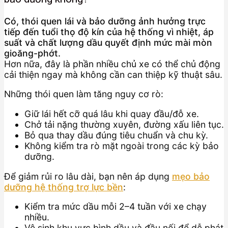
Có, thói quen lái và bảo dưỡng ảnh hưởng trực
tiếp đến tuổi thọ độ kín của hệ thống vì nhiệt, áp
suất và chất lượng dầu quyết định mức mài mòn
gioăng-phớt.
Hơn nữa, đây là phần nhiều chủ xe có thể chủ động
cải thiện ngay mà không cần can thiệp kỹ thuật sâu.
Những thói quen làm tăng nguy cơ rò:
Giữ lái hết cỡ quá lâu khi quay đầu/đỗ xe.
Chở tải nặng thường xuyên, đường xấu liên tục.
Bỏ qua thay dầu đúng tiêu chuẩn và chu kỳ.
Không kiểm tra rò mặt ngoài trong các kỳ bảo
dưỡng.
Để giảm rủi ro lâu dài, bạn nên áp dụng
mẹo bảo
dưỡng hệ thống trợ lực bền
:
Kiểm tra mức dầu mỗi 2–4 tuần với xe chạy
nhiều.
Vệ sinh khu vực bình dầu và đầu nối để dễ phát