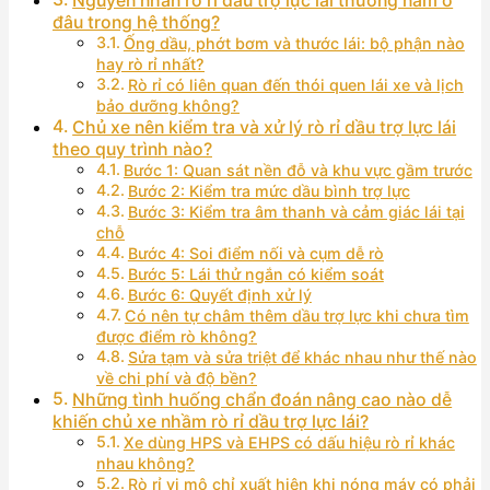
Nguyên nhân rò rỉ dầu trợ lực lái thường nằm ở
đâu trong hệ thống?
Ống dầu, phớt bơm và thước lái: bộ phận nào
hay rò rỉ nhất?
Rò rỉ có liên quan đến thói quen lái xe và lịch
bảo dưỡng không?
Chủ xe nên kiểm tra và xử lý rò rỉ dầu trợ lực lái
theo quy trình nào?
Bước 1: Quan sát nền đỗ và khu vực gầm trước
Bước 2: Kiểm tra mức dầu bình trợ lực
Bước 3: Kiểm tra âm thanh và cảm giác lái tại
chỗ
Bước 4: Soi điểm nối và cụm dễ rò
Bước 5: Lái thử ngắn có kiểm soát
Bước 6: Quyết định xử lý
Có nên tự châm thêm dầu trợ lực khi chưa tìm
được điểm rò không?
Sửa tạm và sửa triệt để khác nhau như thế nào
về chi phí và độ bền?
Những tình huống chẩn đoán nâng cao nào dễ
khiến chủ xe nhầm rò rỉ dầu trợ lực lái?
Xe dùng HPS và EHPS có dấu hiệu rò rỉ khác
nhau không?
Rò rỉ vi mô chỉ xuất hiện khi nóng máy có phải