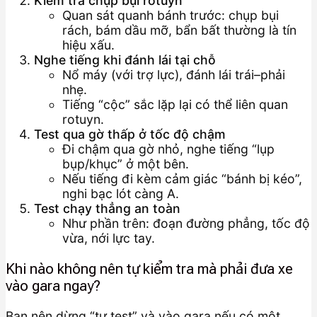
Kiểm tra chụp bụi rotuyn
Quan sát quanh bánh trước: chụp bụi
rách, bám dầu mỡ, bẩn bất thường là tín
hiệu xấu.
Nghe tiếng khi đánh lái tại chỗ
Nổ máy (với trợ lực), đánh lái trái–phải
nhẹ.
Tiếng “cộc” sắc lặp lại có thể liên quan
rotuyn.
Test qua gờ thấp ở tốc độ chậm
Đi chậm qua gờ nhỏ, nghe tiếng “lụp
bụp/khục” ở một bên.
Nếu tiếng đi kèm cảm giác “bánh bị kéo”,
nghi bạc lót càng A.
Test chạy thẳng an toàn
Như phần trên: đoạn đường phẳng, tốc độ
vừa, nới lực tay.
Khi nào không nên tự kiểm tra mà phải đưa xe
vào gara ngay?
Bạn nên dừng “tự test” và vào gara nếu có một