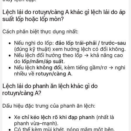
Lệch lái do rotuyn/càng A khác gì lệch lái do áp
suất lốp hoặc lốp mòn?
Cách phân biệt thực dụng nhất:
Nếu nghi do lốp:
đảo lốp trái–phải / trước–sau
(đúng kỹ thuật) xem hướng lệch có đổi không.
Nếu lệch đổi hướng theo lốp → khả năng cao
do
lốp/mâm/áp suất
.
Nếu lệch
không đổi
, kèm tiếng gầm/rơ → nghi
nhiều về
rotuyn/càng A
.
Lệch lái do phanh ăn lệch khác gì do
rotuyn/càng A?
Dấu hiệu đặc trưng của phanh ăn lệch:
Xe
chỉ kéo lệch rõ khi đạp phanh
(nhất là
phanh vừa–mạnh).
Có thể kèm mùi khét, nóng mâm một bên.