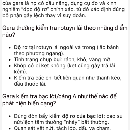
của gara là họ có cầu nâng, dụng cụ đo và kinh
nghiệm “đọc độ rơ” chính xác, từ đó xác định đúng
bộ phận gây lệch thay vì suy đoán.
Gara thường kiểm tra rotuyn lái theo những điểm
nào?
Độ rơ
tại rotuyn lái ngoài và trong (lắc bánh
theo phương ngang).
Tình trạng
chụp bụi
: rách, khô, văng mỡ.
Khớp có bị
kẹt
không (kẹt cũng gây trả lái
kém).
Kiểm tra các chi tiết liên quan như thanh kéo,
đầu thước lái.
Gara kiểm tra bạc lót/càng A như thế nào để
phát hiện biến dạng?
Dùng đòn bẩy kiểm
độ rơ của bạc lót
: cao su
nứt/lệch tâm thường “nhảy” bất thường.
Quan sát vết nứt, tách lớp, dấu va chạm.