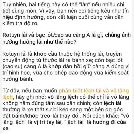
Tuy nhiên, hai tiếng này có thể “lẫn” nếu nhiều chi
tiết cùng mòn. Vì vậy, bạn nên coi tiếng kêu như
tín
hiệu định hướng
, còn kết luận cuối cùng vẫn cần
kiểm tra độ rơ.
Rotuyn lái và bạc lót/cao su càng A là gì, chúng ảnh
hưởng hướng lái như thế nào?
Rotuyn lái là
khớp cầu
thuộc hệ thống lái, truyền
chuyển động từ thước lái ra bánh xe; còn bạc lót
(cao su) càng A là
khớp đàn hồi
giữ càng A đúng vị
trí hình học, vừa cho phép dao động vừa kiểm soát
hướng bánh.
Từ đây, nếu bạn muốn
phân biệt lệch lái và vô lăng
lệch
, hãy ghi nhớ:
vô lăng lệch
có thể chỉ là vô lăng
không nằm đúng tâm sau cân chỉnh; còn
lệch lái
thường là xe thật sự bị kéo sang một bên do góc
đặt bánh/khớp treo-lái thay đổi. Nói cách khác: “vô
lăng lệch” là
vị trí tay lái
, “lệch lái” là
hướng đi của
xe
.