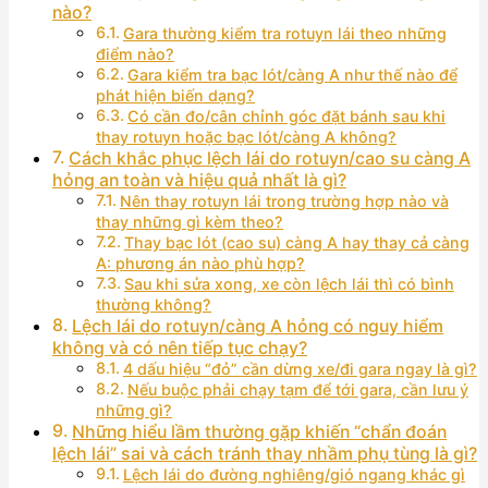
nào?
Gara thường kiểm tra rotuyn lái theo những
điểm nào?
Gara kiểm tra bạc lót/càng A như thế nào để
phát hiện biến dạng?
Có cần đo/cân chỉnh góc đặt bánh sau khi
thay rotuyn hoặc bạc lót/càng A không?
Cách khắc phục lệch lái do rotuyn/cao su càng A
hỏng an toàn và hiệu quả nhất là gì?
Nên thay rotuyn lái trong trường hợp nào và
thay những gì kèm theo?
Thay bạc lót (cao su) càng A hay thay cả càng
A: phương án nào phù hợp?
Sau khi sửa xong, xe còn lệch lái thì có bình
thường không?
Lệch lái do rotuyn/càng A hỏng có nguy hiểm
không và có nên tiếp tục chạy?
4 dấu hiệu “đỏ” cần dừng xe/đi gara ngay là gì?
Nếu buộc phải chạy tạm để tới gara, cần lưu ý
những gì?
Những hiểu lầm thường gặp khiến “chẩn đoán
lệch lái” sai và cách tránh thay nhầm phụ tùng là gì?
Lệch lái do đường nghiêng/gió ngang khác gì