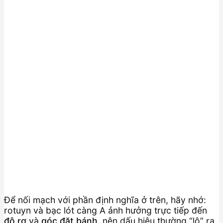
Để nối mạch với phần định nghĩa ở trên, hãy nhớ:
rotuyn và bạc lót càng A ảnh hưởng trực tiếp đến
độ rơ
và
góc đặt bánh
, nên dấu hiệu thường “lộ” ra