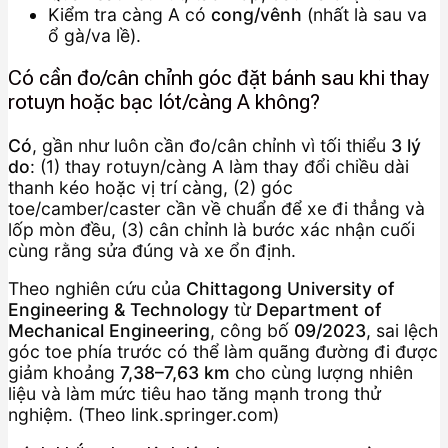
Kiểm tra càng A có
cong/vênh
(nhất là sau va
ổ gà/va lề).
Có cần đo/cân chỉnh góc đặt bánh sau khi thay
rotuyn hoặc bạc lót/càng A không?
Có
, gần như luôn cần đo/cân chỉnh vì tối thiểu
3 lý
do
: (1) thay rotuyn/càng A làm thay đổi chiều dài
thanh kéo hoặc vị trí càng, (2) góc
toe/camber/caster cần về chuẩn để xe đi thẳng và
lốp mòn đều, (3) cân chỉnh là bước xác nhận cuối
cùng rằng sửa đúng và xe ổn định.
Theo nghiên cứu của
Chittagong University of
Engineering & Technology
từ
Department of
Mechanical Engineering
, công bố
09/2023
, sai lệch
góc toe phía trước có thể làm quãng đường đi được
giảm khoảng
7,38–7,63 km
cho cùng lượng nhiên
liệu và làm mức tiêu hao tăng mạnh trong thử
nghiệm. (Theo link.springer.com)