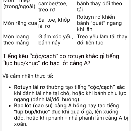
Mòn 1 mép
camber/toe,
bánh thay đổi theo
(trong/ngoài)
treo rơ
tải
Rotuyn rơ khiến
Sai toe, khớp
Mòn răng cưa
bánh “quét” ngang
lái rơ
khi lăn
Mòn loang
Giảm xóc yếu,
Treo yếu làm tải thay
theo mảng
bánh nảy
đổi liên tục
Tiếng kêu “cộc/cạch” do rotuyn khác gì tiếng
“lụp bụp/khục” do bạc lót càng A?
Về cảm nhận thực tế:
Rotuyn lái rơ
thường tạo tiếng
“cộc/cạch” sắc
khi đánh lái nhẹ tại chỗ, hoặc khi bánh chịu lực
ngang (đánh lái/đổi hướng).
Bạc lót (cao su) càng A hỏng
hay tạo tiếng
“lụp bụp/khục” đục
khi qua ổ gà, lên xuống
dốc, hoặc khi phanh – nhả phanh làm càng A bị
xoắn.