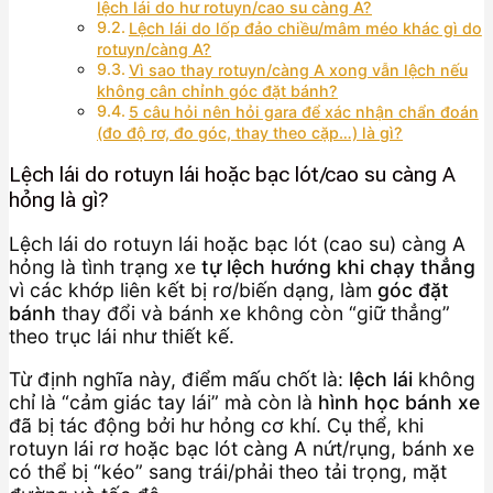
lệch lái do hư rotuyn/cao su càng A?
Lệch lái do lốp đảo chiều/mâm méo khác gì do
rotuyn/càng A?
Vì sao thay rotuyn/càng A xong vẫn lệch nếu
không cân chỉnh góc đặt bánh?
5 câu hỏi nên hỏi gara để xác nhận chẩn đoán
(đo độ rơ, đo góc, thay theo cặp…) là gì?
Lệch lái do rotuyn lái hoặc bạc lót/cao su càng A
hỏng là gì?
Lệch lái do rotuyn lái hoặc bạc lót (cao su) càng A
hỏng là tình trạng xe
tự lệch hướng khi chạy thẳng
vì các khớp liên kết bị rơ/biến dạng, làm
góc đặt
bánh
thay đổi và bánh xe không còn “giữ thẳng”
theo trục lái như thiết kế.
Từ định nghĩa này, điểm mấu chốt là:
lệch lái
không
chỉ là “cảm giác tay lái” mà còn là
hình học bánh xe
đã bị tác động bởi hư hỏng cơ khí. Cụ thể, khi
rotuyn lái rơ hoặc bạc lót càng A nứt/rụng, bánh xe
có thể bị “kéo” sang trái/phải theo tải trọng, mặt