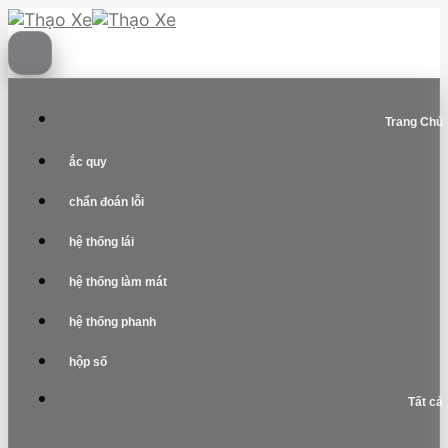
Skip
to
content
Trang Chủ
ắc quy
chẩn đoán lỗi
hệ thống lái
hệ thống làm mát
hệ thống phanh
hộp số
Tất cả