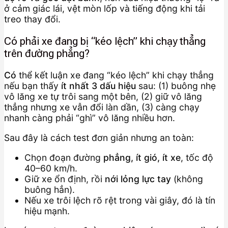
ở cảm giác lái, vệt mòn lốp và tiếng động khi tải
treo thay đổi.
Có phải xe đang bị “kéo lệch” khi chạy thẳng
trên đường phẳng?
Có
thể kết luận xe đang “kéo lệch” khi chạy thẳng
nếu bạn thấy
ít nhất 3 dấu hiệu
sau: (1) buông nhẹ
vô lăng xe tự trôi sang một bên, (2) giữ vô lăng
thẳng nhưng xe vẫn đổi làn dần, (3) càng chạy
nhanh càng phải “ghì” vô lăng nhiều hơn.
Sau đây là cách test đơn giản nhưng an toàn:
Chọn đoạn đường
phẳng, ít gió, ít xe
, tốc độ
40–60 km/h.
Giữ xe ổn định, rồi
nới lỏng lực tay
(không
buông hẳn).
Nếu xe trôi lệch rõ rệt trong vài giây, đó là tín
hiệu mạnh.