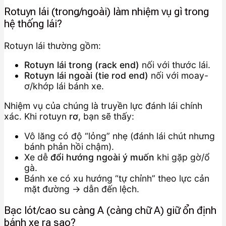
Rotuyn lái (trong/ngoài) làm nhiệm vụ gì trong
hệ thống lái?
Rotuyn lái thường gồm:
Rotuyn lái trong (rack end)
nối với thước lái.
Rotuyn lái ngoài (tie rod end)
nối với moay-
ơ/khớp lái bánh xe.
Nhiệm vụ của chúng là truyền lực đánh lái chính
xác. Khi rotuyn
rơ
, bạn sẽ thấy:
Vô lăng có độ “lỏng” nhẹ (đánh lái chút nhưng
bánh phản hồi chậm).
Xe dễ
đổi hướng ngoài ý muốn
khi gặp gờ/ổ
gà.
Bánh xe có xu hướng “tự chỉnh” theo lực cản
mặt đường → dẫn đến lệch.
Bạc lót/cao su càng A (càng chữ A) giữ ổn định
bánh xe ra sao?