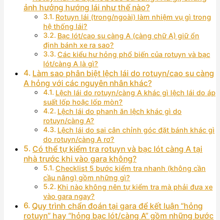
ảnh hưởng hướng lái như thế nào?
Rotuyn lái (trong/ngoài) làm nhiệm vụ gì trong
hệ thống lái?
Bạc lót/cao su càng A (càng chữ A) giữ ổn
định bánh xe ra sao?
Các kiểu hư hỏng phổ biến của rotuyn và bạc
lót/càng A là gì?
Làm sao phân biệt lệch lái do rotuyn/cao su càng
A hỏng với các nguyên nhân khác?
Lệch lái do rotuyn/càng A khác gì lệch lái do áp
suất lốp hoặc lốp mòn?
Lệch lái do phanh ăn lệch khác gì do
rotuyn/càng A?
Lệch lái do sai cân chỉnh góc đặt bánh khác gì
do rotuyn/càng A rơ?
Có thể tự kiểm tra rotuyn và bạc lót càng A tại
nhà trước khi vào gara không?
Checklist 5 bước kiểm tra nhanh (không cần
cầu nâng) gồm những gì?
Khi nào không nên tự kiểm tra mà phải đưa xe
vào gara ngay?
Quy trình chẩn đoán tại gara để kết luận “hỏng
rotuyn” hay “hỏng bạc lót/càng A” gồm những bước