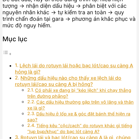
tượng → nhận diện dấu hiệu → phân biệt với các
nguyên nhân khác → tự kiểm tra an toàn → quy
trình chẩn đoán tại gara → phương án khắc phục và
mức độ nguy hiểm.
Mục lục
Lệch lái do rotuyn lái hoặc bạc lót/cao su càng A
hỏng là gì?
Những dấu hiệu nào cho thấy xe lệch lái do
rotuyn lái/cao su càng A bị hỏng?
Có phải xe đang bị “kéo lệch” khi chạy thẳng
trên đường phẳng?
Các dấu hiệu thường gặp trên vô lăng và thân
xe là gì?
Dấu hiệu ở lốp xe & góc đặt bánh thể hiện ra
sao?
Tiếng kêu “cộc/cạch” do rotuyn khác gì tiếng
“lụp bụp/khục” do bạc lót càng A?
Rotuyn lái và bạc lót/cao su càng A là gì, chúng