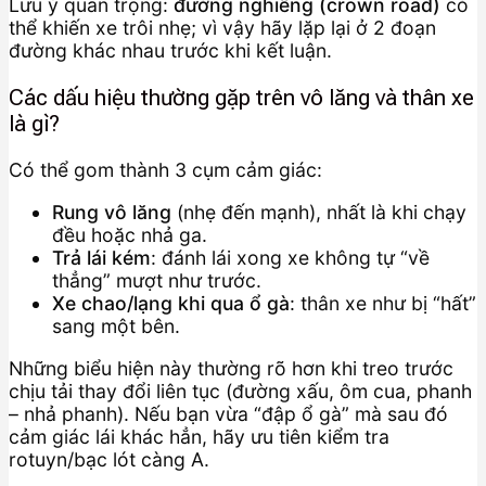
Lưu ý quan trọng:
đường nghiêng (crown road)
có
thể khiến xe trôi nhẹ; vì vậy hãy lặp lại ở 2 đoạn
đường khác nhau trước khi kết luận.
Các dấu hiệu thường gặp trên vô lăng và thân xe
là gì?
Có thể gom thành 3 cụm cảm giác:
Rung vô lăng
(nhẹ đến mạnh), nhất là khi chạy
đều hoặc nhả ga.
Trả lái kém
: đánh lái xong xe không tự “về
thẳng” mượt như trước.
Xe chao/lạng khi qua ổ gà
: thân xe như bị “hất”
sang một bên.
Những biểu hiện này thường rõ hơn khi treo trước
chịu tải thay đổi liên tục (đường xấu, ôm cua, phanh
– nhả phanh). Nếu bạn vừa “đập ổ gà” mà sau đó
cảm giác lái khác hẳn, hãy ưu tiên kiểm tra
rotuyn/bạc lót càng A.