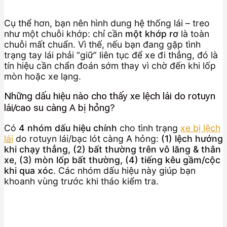
Cụ thể hơn, bạn nên hình dung hệ thống lái – treo
như một chuỗi khớp: chỉ cần
một khớp rơ
là toàn
chuỗi mất chuẩn. Vì thế, nếu bạn đang gặp tình
trạng tay lái phải “giữ” liên tục để xe đi thẳng, đó là
tín hiệu cần chẩn đoán sớm thay vì chờ đến khi lốp
mòn hoặc xe lạng.
Những dấu hiệu nào cho thấy xe lệch lái do rotuyn
lái/cao su càng A bị hỏng?
Có
4 nhóm dấu hiệu chính
cho tình trạng
xe bị lệch
lái
do rotuyn lái/bạc lót càng A hỏng:
(1) lệch hướng
khi chạy thẳng, (2) bất thường trên vô lăng & thân
xe, (3) mòn lốp bất thường, (4) tiếng kêu gầm/cộc
khi qua xóc
. Các nhóm dấu hiệu này giúp bạn
khoanh vùng trước khi tháo kiểm tra.