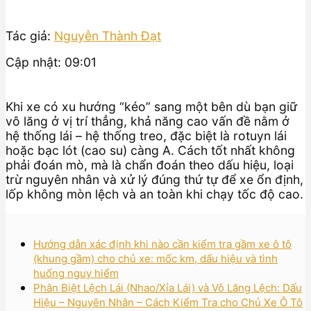
Tác giả:
Nguyễn Thành Đạt
Cập nhật: 09:01
Khi xe có xu hướng “kéo” sang một bên dù bạn giữ
vô lăng ở vị trí thẳng, khả năng cao vấn đề nằm ở
hệ thống lái – hệ thống treo, đặc biệt là rotuyn lái
hoặc bạc lót (cao su) càng A. Cách tốt nhất không
phải đoán mò, mà là chẩn đoán theo dấu hiệu, loại
trừ nguyên nhân và xử lý đúng thứ tự để xe ổn định,
lốp không mòn lệch và an toàn khi chạy tốc độ cao.
Hướng dẫn xác định khi nào cần kiểm tra gầm xe ô tô
(khung gầm) cho chủ xe: mốc km, dấu hiệu và tình
huống nguy hiểm
Phân Biệt Lệch Lái (Nhao/Xỉa Lái) và Vô Lăng Lệch: Dấu
Hiệu – Nguyên Nhân – Cách Kiểm Tra cho Chủ Xe Ô Tô