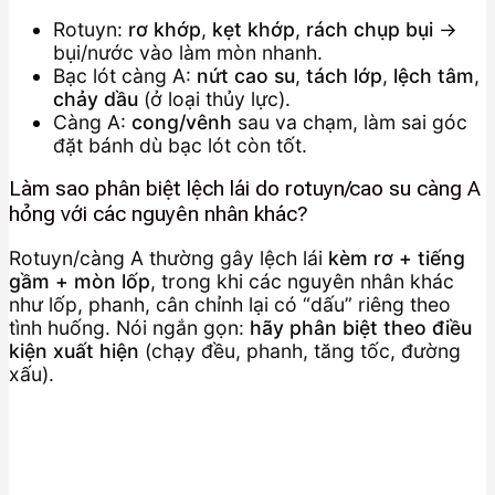
Rotuyn:
rơ khớp
,
kẹt khớp
,
rách chụp bụi
→
bụi/nước vào làm mòn nhanh.
Bạc lót càng A:
nứt cao su
,
tách lớp
,
lệch tâm
,
chảy dầu
(ở loại thủy lực).
Càng A:
cong/vênh
sau va chạm, làm sai góc
đặt bánh dù bạc lót còn tốt.
Làm sao phân biệt lệch lái do rotuyn/cao su càng A
hỏng với các nguyên nhân khác?
Rotuyn/càng A thường gây lệch lái
kèm rơ + tiếng
gầm + mòn lốp
, trong khi các nguyên nhân khác
như lốp, phanh, cân chỉnh lại có “dấu” riêng theo
tình huống. Nói ngắn gọn:
hãy phân biệt theo điều
kiện xuất hiện
(chạy đều, phanh, tăng tốc, đường
xấu).