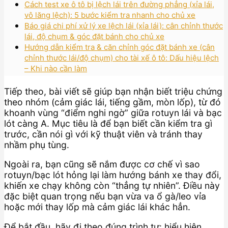
Cách test xe ô tô bị lệch lái trên đường phẳng (xỉa lái,
vô lăng lệch): 5 bước kiểm tra nhanh cho chủ xe
Báo giá chi phí xử lý xe lệch lái (xỉa lái): cân chỉnh thước
lái, độ chụm & góc đặt bánh cho chủ xe
Hướng dẫn kiểm tra & căn chỉnh góc đặt bánh xe (cân
chỉnh thước lái/độ chụm) cho tài xế ô tô: Dấu hiệu lệch
– Khi nào cần làm
Tiếp theo, bài viết sẽ giúp bạn nhận biết triệu chứng
theo nhóm (cảm giác lái, tiếng gầm, mòn lốp), từ đó
khoanh vùng “điểm nghi ngờ” giữa rotuyn lái và bạc
lót càng A. Mục tiêu là để bạn biết cần kiểm tra gì
trước, cần nói gì với kỹ thuật viên và tránh thay
nhầm phụ tùng.
Ngoài ra, bạn cũng sẽ nắm được cơ chế vì sao
rotuyn/bạc lót hỏng lại làm hướng bánh xe thay đổi,
khiến xe chạy không còn “thẳng tự nhiên”. Điều này
đặc biệt quan trọng nếu bạn vừa va ổ gà/leo vỉa
hoặc mới thay lốp mà cảm giác lái khác hẳn.
Để bắt đầu, hãy đi theo đúng trình tự: hiểu hiện