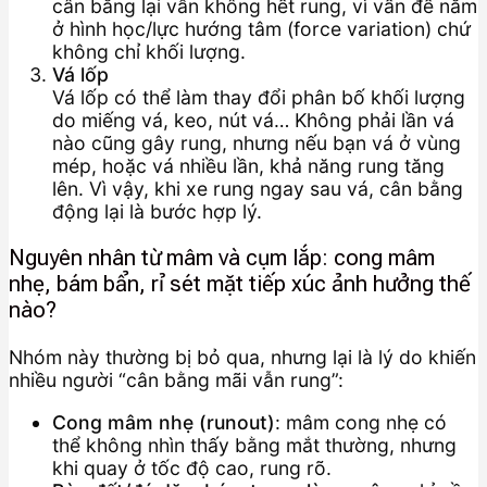
cân bằng lại vẫn không hết rung, vì vấn đề nằm
ở hình học/lực hướng tâm (force variation) chứ
không chỉ khối lượng.
Vá lốp
Vá lốp có thể làm thay đổi phân bố khối lượng
do miếng vá, keo, nút vá… Không phải lần vá
nào cũng gây rung, nhưng nếu bạn vá ở vùng
mép, hoặc vá nhiều lần, khả năng rung tăng
lên. Vì vậy, khi xe rung ngay sau vá, cân bằng
động lại là bước hợp lý.
Nguyên nhân từ mâm và cụm lắp: cong mâm
nhẹ, bám bẩn, rỉ sét mặt tiếp xúc ảnh hưởng thế
nào?
Nhóm này thường bị bỏ qua, nhưng lại là lý do khiến
nhiều người “cân bằng mãi vẫn rung”:
Cong mâm nhẹ (runout)
: mâm cong nhẹ có
thể không nhìn thấy bằng mắt thường, nhưng
khi quay ở tốc độ cao, rung rõ.