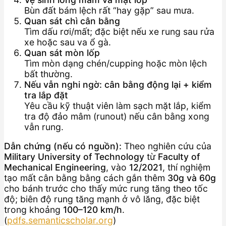
Bùn đất bám lệch rất “hay gặp” sau mưa.
Quan sát chì cân bằng
Tìm dấu rơi/mất; đặc biệt nếu xe rung sau rửa
xe hoặc sau va ổ gà.
Quan sát mòn lốp
Tìm mòn dạng chén/cupping hoặc mòn lệch
bất thường.
Nếu vẫn nghi ngờ: cân bằng động lại + kiểm
tra lắp đặt
Yêu cầu kỹ thuật viên làm sạch mặt lắp, kiểm
tra độ đảo mâm (runout) nếu cân bằng xong
vẫn rung.
Dẫn chứng (nếu có nguồn):
Theo nghiên cứu của
Military University of Technology
từ
Faculty of
Mechanical Engineering
, vào
12/2021
, thí nghiệm
tạo mất cân bằng bằng cách gắn thêm
30g và 60g
cho bánh trước cho thấy mức rung tăng theo tốc
độ; biên độ rung tăng mạnh ở vô lăng, đặc biệt
trong khoảng
100–120 km/h
.
(
pdfs.semanticscholar.org
)