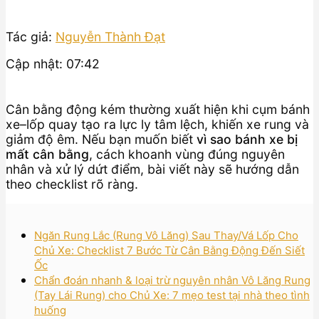
Tác giả:
Nguyễn Thành Đạt
Cập nhật: 07:42
Cân bằng động kém thường xuất hiện khi cụm bánh
xe–lốp quay tạo ra lực ly tâm lệch, khiến xe rung và
giảm độ êm. Nếu bạn muốn biết
vì sao bánh xe bị
mất cân bằng
, cách khoanh vùng đúng nguyên
nhân và xử lý dứt điểm, bài viết này sẽ hướng dẫn
theo checklist rõ ràng.
Ngăn Rung Lắc (Rung Vô Lăng) Sau Thay/Vá Lốp Cho
Chủ Xe: Checklist 7 Bước Từ Cân Bằng Động Đến Siết
Ốc
Chẩn đoán nhanh & loại trừ nguyên nhân Vô Lăng Rung
(Tay Lái Rung) cho Chủ Xe: 7 mẹo test tại nhà theo tình
huống