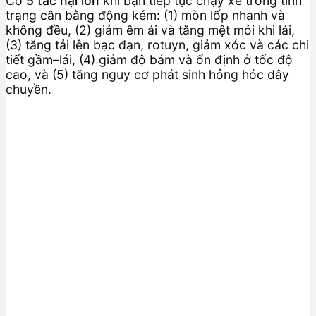
Có
5 tác hại lớn
khi bạn tiếp tục chạy xe trong tình
trạng cân bằng động kém: (1) mòn lốp nhanh và
không đều, (2) giảm êm ái và tăng mệt mỏi khi lái,
(3) tăng tải lên bạc đạn, rotuyn, giảm xóc và các chi
tiết gầm–lái, (4) giảm độ bám và ổn định ở tốc độ
cao, và (5) tăng nguy cơ phát sinh hỏng hóc dây
chuyền.