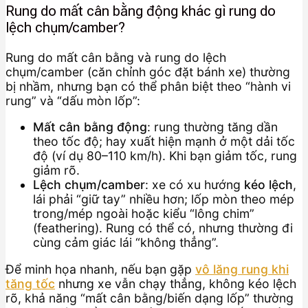
Rung do mất cân bằng động khác gì rung do
lệch chụm/camber?
Rung do mất cân bằng và rung do lệch
chụm/camber (căn chỉnh góc đặt bánh xe) thường
bị nhầm, nhưng bạn có thể phân biệt theo “hành vi
rung” và “dấu mòn lốp”:
Mất cân bằng động
: rung thường tăng dần
theo tốc độ; hay xuất hiện mạnh ở một dải tốc
độ (ví dụ 80–110 km/h). Khi bạn giảm tốc, rung
giảm rõ.
Lệch chụm/camber
: xe có xu hướng
kéo lệch
,
lái phải “giữ tay” nhiều hơn; lốp mòn theo mép
trong/mép ngoài hoặc kiểu “lông chim”
(feathering). Rung có thể có, nhưng thường đi
cùng cảm giác lái “không thẳng”.
Để minh họa nhanh, nếu bạn gặp
vô lăng rung khi
tăng tốc
nhưng xe vẫn chạy thẳng, không kéo lệch
rõ, khả năng “mất cân bằng/biến dạng lốp” thường