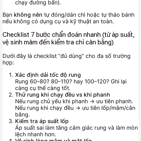
chạy đường bẩn).
Bạn
không nên
tự đóng/dán chì hoặc tự tháo bánh
nếu không có dụng cụ và kỹ thuật an toàn.
Checklist 7 bước chẩn đoán nhanh (từ áp suất,
vệ sinh mâm đến kiểm tra chì cân bằng)
Dưới đây là checklist “đủ dùng” cho đa số trường
hợp:
Xác định dải tốc độ rung
Rung 60–80? 80–110? hay 100–120? Ghi lại
càng cụ thể càng tốt.
Thử rung khi chạy đều vs khi phanh
Nếu rung chủ yếu khi phanh → ưu tiên phanh.
Nếu rung khi chạy đều → ưu tiên lốp/mâm/cân
bằng.
Kiểm tra áp suất lốp
Áp suất sai làm tăng cảm giác rung và làm mòn
lệch nhanh hơn.
Vệ sinh lòng mâm và mặt lốp