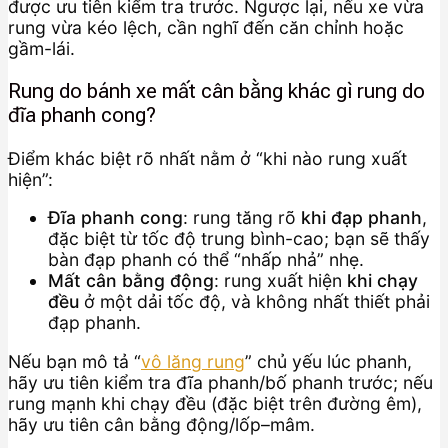
được ưu tiên kiểm tra trước. Ngược lại, nếu xe vừa
rung vừa kéo lệch, cần nghĩ đến căn chỉnh hoặc
gầm-lái.
Rung do bánh xe mất cân bằng khác gì rung do
đĩa phanh cong?
Điểm khác biệt rõ nhất nằm ở “khi nào rung xuất
hiện”:
Đĩa phanh cong
: rung tăng rõ
khi đạp phanh
,
đặc biệt từ tốc độ trung bình-cao; bạn sẽ thấy
bàn đạp phanh có thể “nhấp nhả” nhẹ.
Mất cân bằng động
: rung xuất hiện
khi chạy
đều
ở một dải tốc độ, và không nhất thiết phải
đạp phanh.
Nếu bạn mô tả “
vô lăng rung
” chủ yếu lúc phanh,
hãy ưu tiên kiểm tra đĩa phanh/bố phanh trước; nếu
rung mạnh khi chạy đều (đặc biệt trên đường êm),
hãy ưu tiên cân bằng động/lốp–mâm.