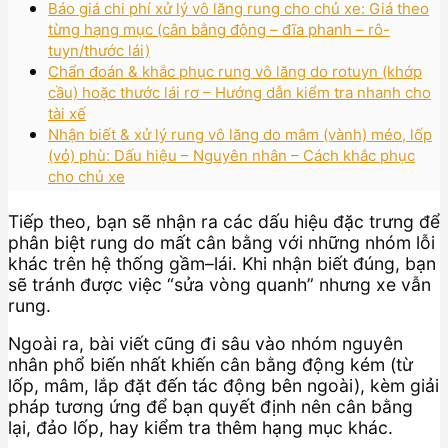
Báo giá chi phí xử lý vô lăng rung cho chủ xe: Giá theo
từng hạng mục (cân bằng động – đĩa phanh – rô-
tuyn/thước lái)
Chẩn đoán & khắc phục rung vô lăng do rotuyn (khớp
cầu) hoặc thước lái rơ – Hướng dẫn kiểm tra nhanh cho
tài xế
Nhận biết & xử lý rung vô lăng do mâm (vành) méo, lốp
(vỏ) phù: Dấu hiệu – Nguyên nhân – Cách khắc phục
cho chủ xe
Tiếp theo, bạn sẽ nhận ra các dấu hiệu đặc trưng để
phân biệt rung do mất cân bằng với những nhóm lỗi
khác trên hệ thống gầm–lái. Khi nhận biết đúng, bạn
sẽ tránh được việc “sửa vòng quanh” nhưng xe vẫn
rung.
Ngoài ra, bài viết cũng đi sâu vào nhóm nguyên
nhân phổ biến nhất khiến cân bằng động kém (từ
lốp, mâm, lắp đặt đến tác động bên ngoài), kèm giải
pháp tương ứng để bạn quyết định nên cân bằng
lại, đảo lốp, hay kiểm tra thêm hạng mục khác.