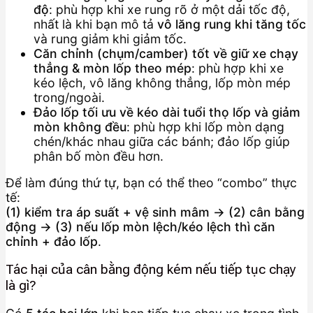
độ
: phù hợp khi xe rung rõ ở một dải tốc độ,
nhất là khi bạn mô tả
vô lăng rung khi tăng tốc
và rung giảm khi giảm tốc.
Căn chỉnh (chụm/camber) tốt về giữ xe chạy
thẳng & mòn lốp theo mép
: phù hợp khi xe
kéo lệch, vô lăng không thẳng, lốp mòn mép
trong/ngoài.
Đảo lốp tối ưu về kéo dài tuổi thọ lốp và giảm
mòn không đều
: phù hợp khi lốp mòn dạng
chén/khác nhau giữa các bánh; đảo lốp giúp
phân bố mòn đều hơn.
Để làm đúng thứ tự, bạn có thể theo “combo” thực
tế:
(1) kiểm tra áp suất + vệ sinh mâm → (2) cân bằng
động → (3) nếu lốp mòn lệch/kéo lệch thì căn
chỉnh + đảo lốp
.
Tác hại của cân bằng động kém nếu tiếp tục chạy
là gì?