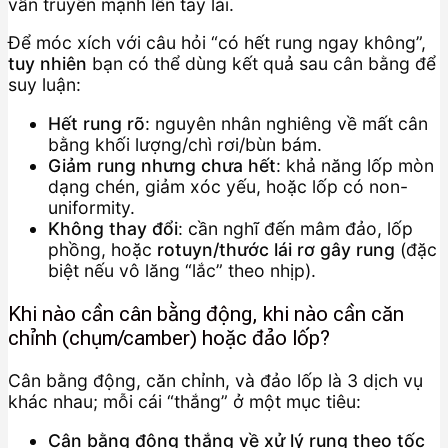
vẫn truyền mạnh lên tay lái.
Để móc xích với câu hỏi “có hết rung ngay không”,
tuy nhiên
bạn có thể dùng kết quả sau cân bằng để
suy luận:
Hết rung rõ
: nguyên nhân nghiêng về mất cân
bằng khối lượng/chì rơi/bùn bám.
Giảm rung nhưng chưa hết
: khả năng lốp mòn
dạng chén, giảm xóc yếu, hoặc lốp có non-
uniformity.
Không thay đổi
: cần nghĩ đến mâm đảo, lốp
phồng, hoặc
rotuyn/thước lái rơ gây rung
(đặc
biệt nếu vô lăng “lắc” theo nhịp).
Khi nào cần cân bằng động, khi nào cần căn
chỉnh (chụm/camber) hoặc đảo lốp?
Cân bằng động, căn chỉnh, và đảo lốp là 3 dịch vụ
khác nhau; mỗi cái “thắng” ở một mục tiêu:
Cân bằng động thắng về xử lý rung theo tốc