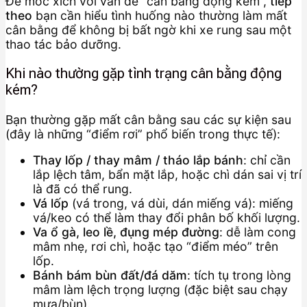
Để móc xích với vấn đề “cân bằng động kém”,
tiếp
theo
bạn cần hiểu tình huống nào thường làm mất
cân bằng để không bị bất ngờ khi xe rung sau một
thao tác bảo dưỡng.
Khi nào thường gặp tình trạng cân bằng động
kém?
Bạn thường gặp mất cân bằng sau các sự kiện sau
(đây là những “điểm rơi” phổ biến trong thực tế):
Thay lốp / thay mâm / tháo lắp bánh
: chỉ cần
lắp lệch tâm, bẩn mặt lắp, hoặc chì dán sai vị trí
là đã có thể rung.
Vá lốp
(vá trong, vá dùi, dán miếng vá): miếng
vá/keo có thể làm thay đổi phân bố khối lượng.
Va ổ gà, leo lề, đụng mép đường
: dễ làm cong
mâm nhẹ, rơi chì, hoặc tạo “điểm méo” trên
lốp.
Bánh bám bùn đất/đá dăm
: tích tụ trong lòng
mâm làm lệch trọng lượng (đặc biệt sau chạy
mưa/bùn).