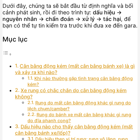
Dưới đây, chúng ta sẽ bắt đầu từ định nghĩa và bối
cảnh phát sinh, rồi đi theo trình tự:
dấu hiệu →
nguyên nhân → chẩn đoán → xử lý → tác hại
, để
bạn có thể tự tin kiểm tra trước khi đưa xe đến gara.
Mục lục
Cân bằng động kém (mất cân bằng bánh xe) là gì
và xảy ra khi nào?
Khi nào thường gặp tình trạng cân bằng động
kém?
Xe rung có chắc chắn do cân bằng động kém
không?
Rung do mất cân bằng động khác gì rung do
lệch chụm/camber?
Rung do bánh xe mất cân bằng khác gì rung
do đĩa phanh cong?
Dấu hiệu nào cho thấy cân bằng động kém (mất
cân bằng bánh xe/lốp)?
Dấu hiệu theo vị trí rung: rung vô lăng, rung