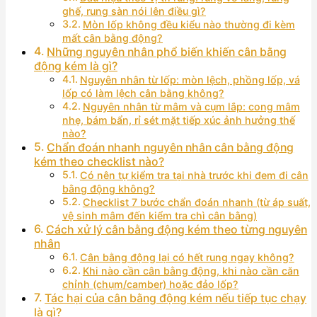
ghế, rung sàn nói lên điều gì?
Mòn lốp không đều kiểu nào thường đi kèm
mất cân bằng động?
Những nguyên nhân phổ biến khiến cân bằng
động kém là gì?
Nguyên nhân từ lốp: mòn lệch, phồng lốp, vá
lốp có làm lệch cân bằng không?
Nguyên nhân từ mâm và cụm lắp: cong mâm
nhẹ, bám bẩn, rỉ sét mặt tiếp xúc ảnh hưởng thế
nào?
Chẩn đoán nhanh nguyên nhân cân bằng động
kém theo checklist nào?
Có nên tự kiểm tra tại nhà trước khi đem đi cân
bằng động không?
Checklist 7 bước chẩn đoán nhanh (từ áp suất,
vệ sinh mâm đến kiểm tra chì cân bằng)
Cách xử lý cân bằng động kém theo từng nguyên
nhân
Cân bằng động lại có hết rung ngay không?
Khi nào cần cân bằng động, khi nào cần căn
chỉnh (chụm/camber) hoặc đảo lốp?
Tác hại của cân bằng động kém nếu tiếp tục chạy
là gì?