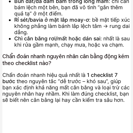
Bùn đất/đá dăm bám trong lòng mâm
: chỉ cần
bám lệch một bên, bạn đã vô tình “gắn thêm
quả tạ” ở một điểm.
Rỉ sét/bavia ở mặt lắp moay-ơ
: bề mặt tiếp xúc
không phẳng làm bánh lắp lệch tâm → rung dai
dẳng.
Chì cân bằng rơi/mất hoặc dán sai
: nhất là sau
khi rửa gầm mạnh, chạy mưa, hoặc va chạm.
Chẩn đoán nhanh nguyên nhân cân bằng động kém
theo checklist nào?
Chẩn đoán nhanh hiệu quả nhất là
1 checklist 7
bước
theo nguyên tắc “dễ trước – khó sau”, giúp
bạn xác định khả năng mất cân bằng và loại trừ các
nguyên nhân hay nhầm. Khi làm đúng checklist, bạn
sẽ biết nên cân bằng lại hay cần kiểm tra sâu hơn.