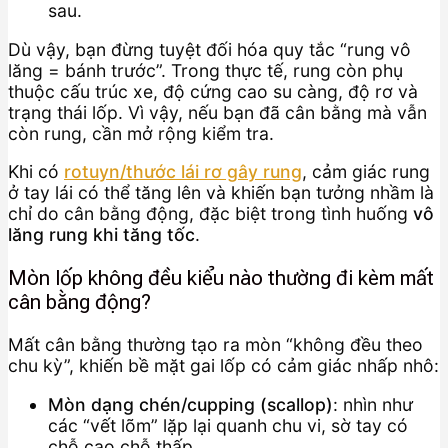
sau.
Dù vậy, bạn đừng tuyệt đối hóa quy tắc “rung vô
lăng = bánh trước”. Trong thực tế, rung còn phụ
thuộc cấu trúc xe, độ cứng cao su càng, độ rơ và
trạng thái lốp. Vì vậy, nếu bạn đã cân bằng mà vẫn
còn rung, cần mở rộng kiểm tra.
Khi có
rotuyn/thước lái rơ gây rung
, cảm giác rung
ở tay lái có thể tăng lên và khiến bạn tưởng nhầm là
chỉ do cân bằng động, đặc biệt trong tình huống
vô
lăng rung khi tăng tốc
.
Mòn lốp không đều kiểu nào thường đi kèm mất
cân bằng động?
Mất cân bằng thường tạo ra mòn “không đều theo
chu kỳ”, khiến bề mặt gai lốp có cảm giác nhấp nhô:
Mòn dạng chén/cupping (scallop)
: nhìn như
các “vết lõm” lặp lại quanh chu vi, sờ tay có
chỗ cao chỗ thấp.