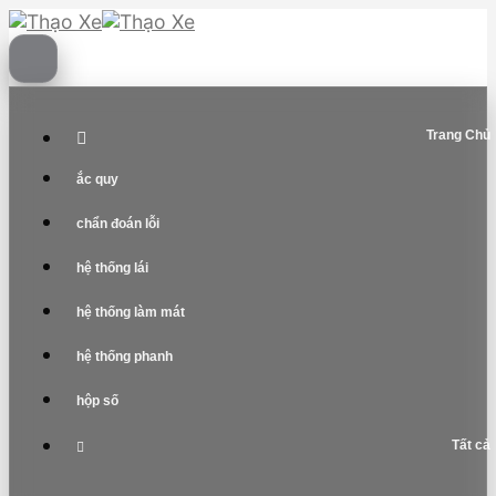
Skip
to
content
Trang Chủ
ắc quy
chẩn đoán lỗi
hệ thống lái
hệ thống làm mát
hệ thống phanh
hộp số
Tất cả