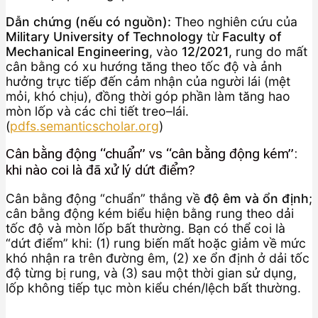
Dẫn chứng (nếu có nguồn):
Theo nghiên cứu của
Military University of Technology
từ
Faculty of
Mechanical Engineering
, vào
12/2021
, rung do mất
cân bằng có xu hướng tăng theo tốc độ và ảnh
hưởng trực tiếp đến cảm nhận của người lái (mệt
mỏi, khó chịu), đồng thời góp phần làm tăng hao
mòn lốp và các chi tiết treo–lái.
(
pdfs.semanticscholar.org
)
Cân bằng động “chuẩn” vs “cân bằng động kém”:
khi nào coi là đã xử lý dứt điểm?
Cân bằng động “chuẩn” thắng về
độ êm và ổn định
;
cân bằng động kém biểu hiện bằng rung theo dải
tốc độ và mòn lốp bất thường. Bạn có thể coi là
“dứt điểm” khi: (1) rung biến mất hoặc giảm về mức
khó nhận ra trên đường êm, (2) xe ổn định ở dải tốc
độ từng bị rung, và (3) sau một thời gian sử dụng,
lốp không tiếp tục mòn kiểu chén/lệch bất thường.