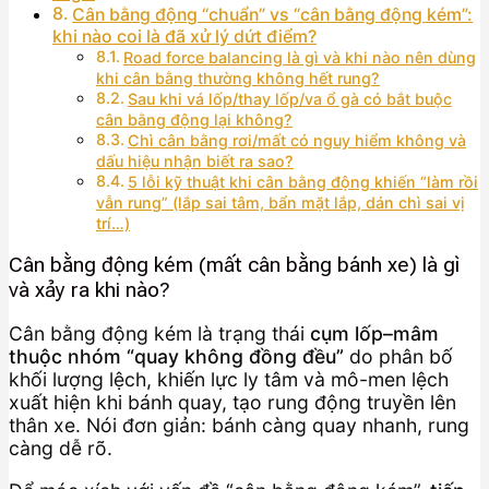
Cân bằng động “chuẩn” vs “cân bằng động kém”:
khi nào coi là đã xử lý dứt điểm?
Road force balancing là gì và khi nào nên dùng
khi cân bằng thường không hết rung?
Sau khi vá lốp/thay lốp/va ổ gà có bắt buộc
cân bằng động lại không?
Chì cân bằng rơi/mất có nguy hiểm không và
dấu hiệu nhận biết ra sao?
5 lỗi kỹ thuật khi cân bằng động khiến “làm rồi
vẫn rung” (lắp sai tâm, bẩn mặt lắp, dán chì sai vị
trí…)
Cân bằng động kém (mất cân bằng bánh xe) là gì
và xảy ra khi nào?
Cân bằng động kém là trạng thái
cụm lốp–mâm
thuộc nhóm “quay không đồng đều”
do phân bố
khối lượng lệch, khiến lực ly tâm và mô-men lệch
xuất hiện khi bánh quay, tạo rung động truyền lên
thân xe. Nói đơn giản: bánh càng quay nhanh, rung
càng dễ rõ.