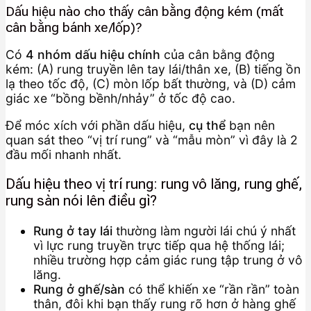
Dấu hiệu nào cho thấy cân bằng động kém (mất
cân bằng bánh xe/lốp)?
Có
4 nhóm dấu hiệu chính
của cân bằng động
kém: (A) rung truyền lên tay lái/thân xe, (B) tiếng ồn
lạ theo tốc độ, (C) mòn lốp bất thường, và (D) cảm
giác xe “bồng bềnh/nhảy” ở tốc độ cao.
Để móc xích với phần dấu hiệu,
cụ thể
bạn nên
quan sát theo “vị trí rung” và “mẫu mòn” vì đây là 2
đầu mối nhanh nhất.
Dấu hiệu theo vị trí rung: rung vô lăng, rung ghế,
rung sàn nói lên điều gì?
Rung ở tay lái
thường làm người lái chú ý nhất
vì lực rung truyền trực tiếp qua hệ thống lái;
nhiều trường hợp cảm giác rung tập trung ở vô
lăng.
Rung ở ghế/sàn
có thể khiến xe “rần rần” toàn
thân, đôi khi bạn thấy rung rõ hơn ở hàng ghế