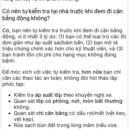
Có nên tự kiểm tra tại nhà trước khi đem đi cân
bằng động không?
Có
, bạn nên tự kiểm tra trước khi đem đi cân bằng
động, vì ít nhất 3 lý do: (1) bạn có thể loại trừ các lỗi
đơn giản như áp suất sai/bám bẩn, (2) bạn mô tả
triệu chứng chính xác hơn cho kỹ thuật viên, và (3)
bạn tránh tốn chi phí cho hạng mục không đúng
bệnh.
Để móc xích với việc tự kiểm tra,
hơn nữa
bạn chỉ
cần các thao tác an toàn, không đòi hỏi tháo lắp
phức tạp:
Kiểm tra
áp suất lốp
theo khuyến nghị xe.
Quan sát
lốp có phồng, nứt, mòn bất thường
không.
Quan sát
chì cân bằng
có dấu rơi/mất (vệt keo,
vệt kẹp).
Rửa sạch bùn đất trong lòng mâm (nếu vừa