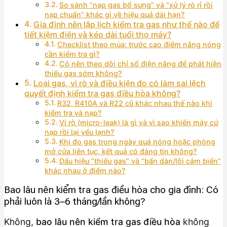
So sánh “nạp gas bổ sung” và “xử lý rò rỉ rồi
nạp chuẩn” khác gì về hiệu quả dài hạn?
Gia đình nên lập lịch kiểm tra gas như thế nào để
tiết kiệm điện và kéo dài tuổi thọ máy?
Checklist theo mùa: trước cao điểm nắng nóng
cần kiểm tra gì?
Có nên theo dõi chỉ số điện năng để phát hiện
thiếu gas sớm không?
Loại gas, vi rò và điều kiện đo có làm sai lệch
quyết định kiểm tra gas điều hòa không?
R32, R410A và R22 cũ khác nhau thế nào khi
kiểm tra và nạp?
Vi rò (micro-leak) là gì và vì sao khiến máy cứ
nạp rồi lại yếu lạnh?
Khi đo gas trong ngày quá nóng hoặc phòng
mở cửa liên tục, kết quả có đáng tin không?
Dấu hiệu “thiếu gas” và “bẩn dàn/lỗi cảm biến”
khác nhau ở điểm nào?
Bao lâu nên kiểm tra gas điều hòa cho gia đình: Có
phải luôn là 3–6 tháng/lần không?
Không,
bao lâu nên kiểm tra gas điều hòa
không