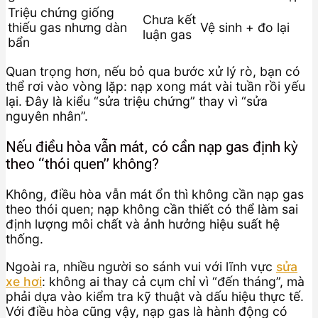
Triệu chứng giống
Chưa kết
thiếu gas nhưng dàn
Vệ sinh + đo lại
luận gas
bẩn
Quan trọng hơn, nếu bỏ qua bước xử lý rò, bạn có
thể rơi vào vòng lặp: nạp xong mát vài tuần rồi yếu
lại. Đây là kiểu “sửa triệu chứng” thay vì “sửa
nguyên nhân”.
Nếu điều hòa vẫn mát, có cần nạp gas định kỳ
theo “thói quen” không?
Không, điều hòa vẫn mát ổn thì không cần nạp gas
theo thói quen; nạp không cần thiết có thể làm sai
định lượng môi chất và ảnh hưởng hiệu suất hệ
thống.
Ngoài ra, nhiều người so sánh vui với lĩnh vực
sửa
xe hơi
: không ai thay cả cụm chỉ vì “đến tháng”, mà
phải dựa vào kiểm tra kỹ thuật và dấu hiệu thực tế.
Với điều hòa cũng vậy, nạp gas là hành động có