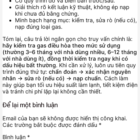
Có quy trình đo và biên bản trước/sau.
Giải thích rõ kết luận kỹ thuật, không ép nạp
khi chưa đủ bằng chứng.
Minh bạch hạng mục: kiểm tra, sửa rò (nếu có),
nạp đúng loại gas.
Tóm lại, câu trả lời ngắn gọn cho truy vấn chính là:
hãy kiểm tra gas điều hòa theo mức sử dụng
(thường 3–6 tháng với nhà dùng nhiều, 6–12 tháng
với nhà dùng ít), đồng thời kiểm tra ngay khi có
dấu hiệu bất thường
. Khi cần xử lý, luôn ưu tiên quy
trình đúng thứ tự:
chẩn đoán → xác nhận nguyên
nhân → sửa rò (nếu có) → nạp chuẩn
. Cách làm
này giúp bạn tối ưu hiệu suất làm lạnh, tiết kiệm điện
và tránh chi phí lặp lại không cần thiết.
Để lại một bình luận
Email của bạn sẽ không được hiển thị công khai.
Các trường bắt buộc được đánh dấu
*
Bình luận
*