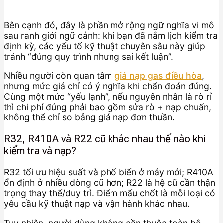
Bên cạnh đó, đây là phần mở rộng ngữ nghĩa vi mô
sau ranh giới ngữ cảnh: khi bạn đã nắm lịch kiểm tra
định kỳ, các yếu tố kỹ thuật chuyên sâu này giúp
tránh “đúng quy trình nhưng sai kết luận”.
Nhiều người còn quan tâm
giá nạp gas điều hòa
,
nhưng mức giá chỉ có ý nghĩa khi chẩn đoán đúng.
Cùng một mức “yếu lạnh”, nếu nguyên nhân là rò rỉ
thì chi phí đúng phải bao gồm sửa rò + nạp chuẩn,
không thể chỉ so bảng giá nạp đơn thuần.
R32, R410A và R22 cũ khác nhau thế nào khi
kiểm tra và nạp?
R32 tối ưu hiệu suất và phổ biến ở máy mới; R410A
ổn định ở nhiều dòng cũ hơn; R22 là hệ cũ cần thận
trọng thay thế/duy trì. Điểm mấu chốt là mỗi loại có
yêu cầu kỹ thuật nạp và vận hành khác nhau.
Tuy nhiên, người dùng không cần thuộc toàn bộ