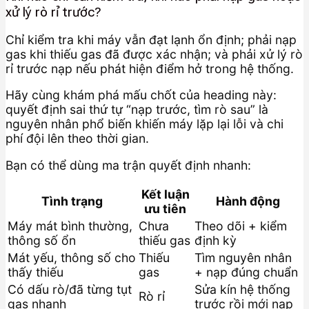
xử lý rò rỉ trước?
Chỉ kiểm tra khi máy vẫn đạt lạnh ổn định; phải nạp
gas khi thiếu gas đã được xác nhận; và phải xử lý rò
rỉ trước nạp nếu phát hiện điểm hở trong hệ thống.
Hãy cùng khám phá mấu chốt của heading này:
quyết định sai thứ tự “nạp trước, tìm rò sau” là
nguyên nhân phổ biến khiến máy lặp lại lỗi và chi
phí đội lên theo thời gian.
Bạn có thể dùng ma trận quyết định nhanh:
Kết luận
Tình trạng
Hành động
ưu tiên
Máy mát bình thường,
Chưa
Theo dõi + kiểm
thông số ổn
thiếu gas
định kỳ
Mát yếu, thông số cho
Thiếu
Tìm nguyên nhân
thấy thiếu
gas
+ nạp đúng chuẩn
Có dấu rò/đã từng tụt
Sửa kín hệ thống
Rò rỉ
gas nhanh
trước rồi mới nạp