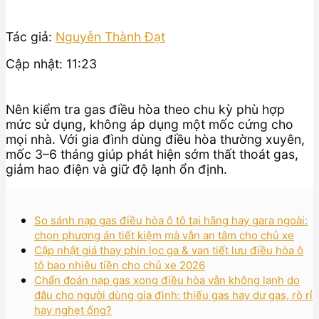
Tác giả:
Nguyễn Thành Đạt
Cập nhật: 11:23
Nên kiểm tra gas điều hòa theo chu kỳ phù hợp
mức sử dụng, không áp dụng một mốc cứng cho
mọi nhà. Với gia đình dùng điều hòa thường xuyên,
mốc 3–6 tháng giúp phát hiện sớm thất thoát gas,
giảm hao điện và giữ độ lạnh ổn định.
So sánh nạp gas điều hòa ô tô tại hãng hay gara ngoài:
chọn phương án tiết kiệm mà vẫn an tâm cho chủ xe
Cập nhật giá thay phin lọc ga & van tiết lưu điều hòa ô
tô bao nhiêu tiền cho chủ xe 2026
Chẩn đoán nạp gas xong điều hòa vẫn không lạnh do
đâu cho người dùng gia đình: thiếu gas hay dư gas, rò rỉ
hay nghẹt ống?