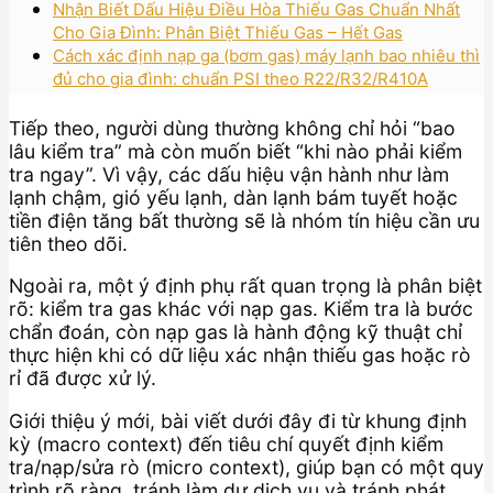
Nhận Biết Dấu Hiệu Điều Hòa Thiếu Gas Chuẩn Nhất
Cho Gia Đình: Phân Biệt Thiếu Gas – Hết Gas
Cách xác định nạp ga (bơm gas) máy lạnh bao nhiêu thì
đủ cho gia đình: chuẩn PSI theo R22/R32/R410A
Tiếp theo, người dùng thường không chỉ hỏi “bao
lâu kiểm tra” mà còn muốn biết “khi nào phải kiểm
tra ngay”. Vì vậy, các dấu hiệu vận hành như làm
lạnh chậm, gió yếu lạnh, dàn lạnh bám tuyết hoặc
tiền điện tăng bất thường sẽ là nhóm tín hiệu cần ưu
tiên theo dõi.
Ngoài ra, một ý định phụ rất quan trọng là phân biệt
rõ: kiểm tra gas khác với nạp gas. Kiểm tra là bước
chẩn đoán, còn nạp gas là hành động kỹ thuật chỉ
thực hiện khi có dữ liệu xác nhận thiếu gas hoặc rò
rỉ đã được xử lý.
Giới thiệu ý mới, bài viết dưới đây đi từ khung định
kỳ (macro context) đến tiêu chí quyết định kiểm
tra/nạp/sửa rò (micro context), giúp bạn có một quy
trình rõ ràng, tránh làm dư dịch vụ và tránh phát