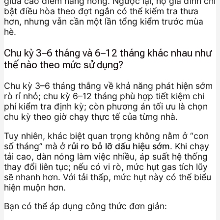
giữa cao điểm nắng nóng. Ngược lại, hộ gia đình chỉ
bật điều hòa theo đợt ngắn có thể kiểm tra thưa
hơn, nhưng vẫn cần một lần tổng kiểm trước mùa
hè.
Chu kỳ 3–6 tháng và 6–12 tháng khác nhau như
thế nào theo mức sử dụng?
Chu kỳ 3–6 tháng thắng về khả năng phát hiện sớm
rò rỉ nhỏ; chu kỳ 6–12 tháng phù hợp tiết kiệm chi
phí kiểm tra định kỳ; còn phương án tối ưu là chọn
chu kỳ theo giờ chạy thực tế của từng nhà.
Tuy nhiên, khác biệt quan trọng không nằm ở “con
số tháng” mà ở
rủi ro bỏ lỡ dấu hiệu sớm
. Khi chạy
tải cao, dàn nóng làm việc nhiều, áp suất hệ thống
thay đổi liên tục; nếu có vi rò, mức hụt gas tích lũy
sẽ nhanh hơn. Với tải thấp, mức hụt này có thể biểu
hiện muộn hơn.
Bạn có thể áp dụng công thức đơn giản: