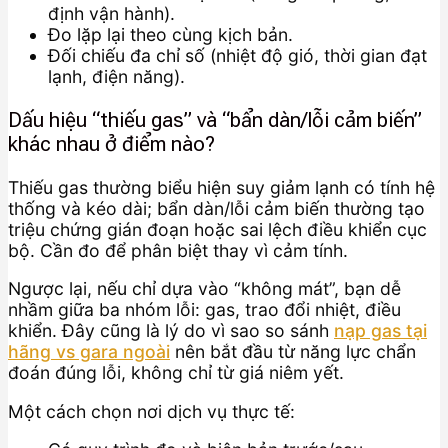
định vận hành).
Đo lặp lại theo cùng kịch bản.
Đối chiếu đa chỉ số (nhiệt độ gió, thời gian đạt
lạnh, điện năng).
Dấu hiệu “thiếu gas” và “bẩn dàn/lỗi cảm biến”
khác nhau ở điểm nào?
Thiếu gas thường biểu hiện suy giảm lạnh có tính hệ
thống và kéo dài; bẩn dàn/lỗi cảm biến thường tạo
triệu chứng gián đoạn hoặc sai lệch điều khiển cục
bộ. Cần đo để phân biệt thay vì cảm tính.
Ngược lại, nếu chỉ dựa vào “không mát”, bạn dễ
nhầm giữa ba nhóm lỗi: gas, trao đổi nhiệt, điều
khiển. Đây cũng là lý do vì sao so sánh
nạp gas tại
hãng vs gara ngoài
nên bắt đầu từ năng lực chẩn
đoán đúng lỗi, không chỉ từ giá niêm yết.
Một cách chọn nơi dịch vụ thực tế: