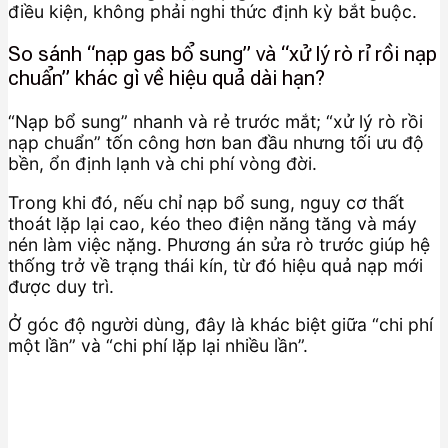
điều kiện, không phải nghi thức định kỳ bắt buộc.
So sánh “nạp gas bổ sung” và “xử lý rò rỉ rồi nạp
chuẩn” khác gì về hiệu quả dài hạn?
“Nạp bổ sung” nhanh và rẻ trước mắt; “xử lý rò rồi
nạp chuẩn” tốn công hơn ban đầu nhưng tối ưu độ
bền, ổn định lạnh và chi phí vòng đời.
Trong khi đó, nếu chỉ nạp bổ sung, nguy cơ thất
thoát lặp lại cao, kéo theo điện năng tăng và máy
nén làm việc nặng. Phương án sửa rò trước giúp hệ
thống trở về trạng thái kín, từ đó hiệu quả nạp mới
được duy trì.
Ở góc độ người dùng, đây là khác biệt giữa “chi phí
một lần” và “chi phí lặp lại nhiều lần”.