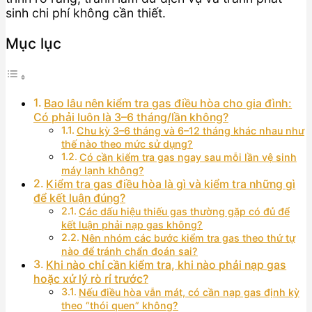
sinh chi phí không cần thiết.
Mục lục
Bao lâu nên kiểm tra gas điều hòa cho gia đình:
Có phải luôn là 3–6 tháng/lần không?
Chu kỳ 3–6 tháng và 6–12 tháng khác nhau như
thế nào theo mức sử dụng?
Có cần kiểm tra gas ngay sau mỗi lần vệ sinh
máy lạnh không?
Kiểm tra gas điều hòa là gì và kiểm tra những gì
để kết luận đúng?
Các dấu hiệu thiếu gas thường gặp có đủ để
kết luận phải nạp gas không?
Nên nhóm các bước kiểm tra gas theo thứ tự
nào để tránh chẩn đoán sai?
Khi nào chỉ cần kiểm tra, khi nào phải nạp gas
hoặc xử lý rò rỉ trước?
Nếu điều hòa vẫn mát, có cần nạp gas định kỳ
theo “thói quen” không?