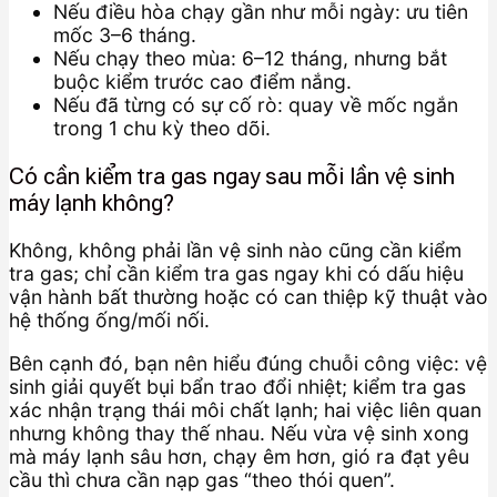
Nếu điều hòa chạy gần như mỗi ngày: ưu tiên
mốc 3–6 tháng.
Nếu chạy theo mùa: 6–12 tháng, nhưng bắt
buộc kiểm trước cao điểm nắng.
Nếu đã từng có sự cố rò: quay về mốc ngắn
trong 1 chu kỳ theo dõi.
Có cần kiểm tra gas ngay sau mỗi lần vệ sinh
máy lạnh không?
Không, không phải lần vệ sinh nào cũng cần kiểm
tra gas; chỉ cần kiểm tra gas ngay khi có dấu hiệu
vận hành bất thường hoặc có can thiệp kỹ thuật vào
hệ thống ống/mối nối.
Bên cạnh đó, bạn nên hiểu đúng chuỗi công việc: vệ
sinh giải quyết bụi bẩn trao đổi nhiệt; kiểm tra gas
xác nhận trạng thái môi chất lạnh; hai việc liên quan
nhưng không thay thế nhau. Nếu vừa vệ sinh xong
mà máy lạnh sâu hơn, chạy êm hơn, gió ra đạt yêu
cầu thì chưa cần nạp gas “theo thói quen”.