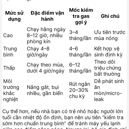
Mốc kiểm
Mức sử
Đặc điểm vận
tra gas
Ghi chú
dụng
hành
gợi ý
Chạy hằng ngày
3–4
Ưu tiên trước
Cao
8–12 giờ, nhiều
tháng/lần
mùa nóng
phòng kín
Trung
Chạy 4–8
4–6
Kết hợp vệ
bình
giờ/ngày
tháng/lần
sinh định kỳ
Theo dõi
Chạy theo mùa,
6–12
Thấp
triệu chứng
dưới 4 giờ/ngày
tháng/lần
bất thường
Môi
Dễ phát sinh
Rút ngắn
trường
Nắng gắt, bụi
ăn
20–30%
khắc
nhiều, gần biển
mòn/micro-
chu kỳ
nghiệt
leak
Cụ thể hơn, nếu nhà bạn có trẻ nhỏ hoặc người lớn
tuổi cần nhiệt độ ổn định, bạn nên ưu tiên “kiểm tra
sớm hơn chuẩn trung bình” để tránh máy yếu lạnh