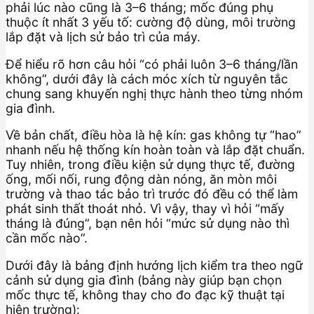
phải lúc nào cũng là 3–6 tháng; mốc đúng phụ
thuộc ít nhất 3 yếu tố: cường độ dùng, môi trường
lắp đặt và lịch sử bảo trì của máy.
Để hiểu rõ hơn câu hỏi “có phải luôn 3–6 tháng/lần
không”, dưới đây là cách móc xích từ nguyên tắc
chung sang khuyến nghị thực hành theo từng nhóm
gia đình.
Về bản chất, điều hòa là hệ kín: gas không tự “hao”
nhanh nếu hệ thống kín hoàn toàn và lắp đặt chuẩn.
Tuy nhiên, trong điều kiện sử dụng thực tế, đường
ống, mối nối, rung động dàn nóng, ăn mòn môi
trường và thao tác bảo trì trước đó đều có thể làm
phát sinh thất thoát nhỏ. Vì vậy, thay vì hỏi “mấy
tháng là đúng”, bạn nên hỏi “mức sử dụng nào thì
cần mốc nào”.
Dưới đây là bảng định hướng lịch kiểm tra theo ngữ
cảnh sử dụng gia đình (bảng này giúp bạn chọn
mốc thực tế, không thay cho đo đạc kỹ thuật tại
hiện trường):