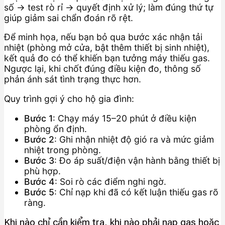
số → test rò rỉ → quyết định xử lý; làm đúng thứ tự
giúp giảm sai chẩn đoán rõ rệt.
Để minh họa, nếu bạn bỏ qua bước xác nhận tải
nhiệt (phòng mở cửa, bật thêm thiết bị sinh nhiệt),
kết quả đo có thể khiến bạn tưởng máy thiếu gas.
Ngược lại, khi chốt đúng điều kiện đo, thông số
phản ánh sát tình trạng thực hơn.
Quy trình gợi ý cho hộ gia đình:
Bước 1
: Chạy máy 15–20 phút ở điều kiện
phòng ổn định.
Bước 2
: Ghi nhận nhiệt độ gió ra và mức giảm
nhiệt trong phòng.
Bước 3
: Đo áp suất/điện vận hành bằng thiết bị
phù hợp.
Bước 4
: Soi rò các điểm nghi ngờ.
Bước 5
: Chỉ nạp khi đã có kết luận thiếu gas rõ
ràng.
Khi nào chỉ cần kiểm tra, khi nào phải nạp gas hoặc