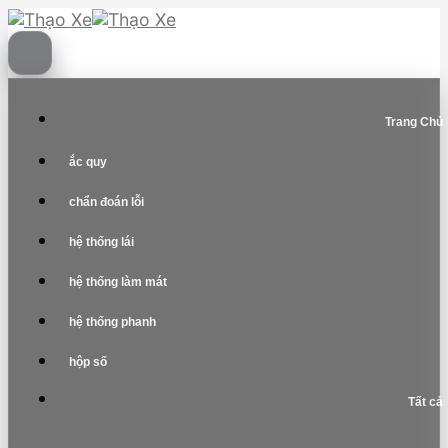
Skip
to
content
Trang Chủ
ắc quy
chẩn đoán lỗi
hệ thống lái
hệ thống làm mát
hệ thống phanh
hộp số
Tất cả