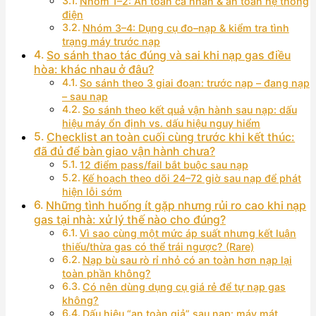
Nhóm 1–2: An toàn cá nhân & an toàn hệ thống
điện
Nhóm 3–4: Dụng cụ đo–nạp & kiểm tra tình
trạng máy trước nạp
So sánh thao tác đúng và sai khi nạp gas điều
hòa: khác nhau ở đâu?
So sánh theo 3 giai đoạn: trước nạp – đang nạp
– sau nạp
So sánh theo kết quả vận hành sau nạp: dấu
hiệu máy ổn định vs. dấu hiệu nguy hiểm
Checklist an toàn cuối cùng trước khi kết thúc:
đã đủ để bàn giao vận hành chưa?
12 điểm pass/fail bắt buộc sau nạp
Kế hoạch theo dõi 24–72 giờ sau nạp để phát
hiện lỗi sớm
Những tình huống ít gặp nhưng rủi ro cao khi nạp
gas tại nhà: xử lý thế nào cho đúng?
Vì sao cùng một mức áp suất nhưng kết luận
thiếu/thừa gas có thể trái ngược? (Rare)
Nạp bù sau rò rỉ nhỏ có an toàn hơn nạp lại
toàn phần không?
Có nên dùng dụng cụ giá rẻ để tự nạp gas
không?
Dấu hiệu “an toàn giả” sau nạp: máy mát