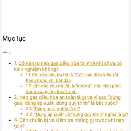
Mục lục
Có nên tự nạp gas điều hòa tại nhà khi chưa có
kinh nghiệm không?
Khi nào câu trả lời là “Có”: các điều kiện tối
thiểu trước khi bắt đầu
Khi nào câu trả lời là “Không”: dấu hiệu phải
dừng và gọi kỹ thuật viên
Nạp gas điều hòa an toàn là gì và vì sao “đúng
gas, đúng áp suất, đúng quy trình” là bắt buộc?
“Đúng gas” nghĩa là gì?
“Đúng áp suất” và “đúng quy trình” nghĩa là gì?
Cần chuẩn bị và kiểm tra những gì trước khi nạp
gas?