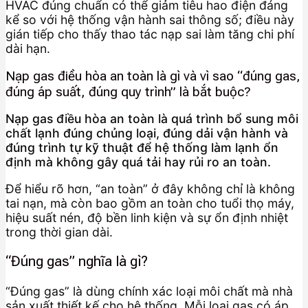
HVAC đúng chuẩn có thể giảm tiêu hao điện đáng
kể so với hệ thống vận hành sai thông số; điều này
gián tiếp cho thấy thao tác nạp sai làm tăng chi phí
dài hạn.
Nạp gas điều hòa an toàn là gì và vì sao “đúng gas,
đúng áp suất, đúng quy trình” là bắt buộc?
Nạp gas điều hòa an toàn là quá trình bổ sung môi
chất lạnh đúng chủng loại, đúng dải vận hành và
đúng trình tự kỹ thuật để hệ thống làm lạnh ổn
định mà không gây quá tải hay rủi ro an toàn.
Để hiểu rõ hơn, “an toàn” ở đây không chỉ là không
tai nạn, mà còn bao gồm an toàn cho tuổi thọ máy,
hiệu suất nén, độ bền linh kiện và sự ổn định nhiệt
trong thời gian dài.
“Đúng gas” nghĩa là gì?
“Đúng gas” là dùng chính xác loại môi chất mà nhà
sản xuất thiết kế cho hệ thống. Mỗi loại gas có áp