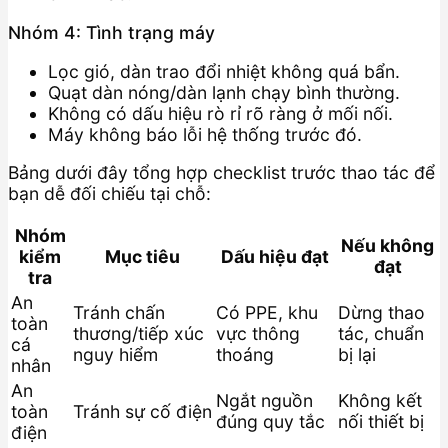
Nhóm 4: Tình trạng máy
Lọc gió, dàn trao đổi nhiệt không quá bẩn.
Quạt dàn nóng/dàn lạnh chạy bình thường.
Không có dấu hiệu rò rỉ rõ ràng ở mối nối.
Máy không báo lỗi hệ thống trước đó.
Bảng dưới đây tổng hợp checklist trước thao tác để
bạn dễ đối chiếu tại chỗ:
Nhóm
Nếu không
kiểm
Mục tiêu
Dấu hiệu đạt
đạt
tra
An
Tránh chấn
Có PPE, khu
Dừng thao
toàn
thương/tiếp xúc
vực thông
tác, chuẩn
cá
nguy hiểm
thoáng
bị lại
nhân
An
Ngắt nguồn
Không kết
toàn
Tránh sự cố điện
đúng quy tắc
nối thiết bị
điện