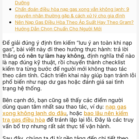
Dưỡng
Chẩn đoán điều hòa nạp gas xong vẫn không lạnh: 9
nguyên nhân thường gặp & cách xử lý cho gia đình
Nên Nạp Gas Điều Hòa Theo Áp Suất Hay Theo Gram?
Hướng Dẫn Chọn Chuẩn Cho Người Mới
Để giải đúng ý định tìm kiếm “lưu ý an toàn khi nạp
gas”, bài viết này đi theo hướng thực hành: trả lời
thẳng
có nên tự làm hay không
, định nghĩa thế nào
là nạp đúng kỹ thuật, rồi chuyển thành checklist
kiểm tra từng bước để người mới không thao tác
theo cảm tính. Cách triển khai này giúp bạn tránh lỗi
phổ biến như nạp dư gas hoặc đánh giá sai tình
trạng hệ thống.
Bên cạnh đó, bạn cũng sẽ thấy các điểm người
dùng quan tâm nhất sau thao tác, ví dụ:
nạp gas
xong không lạnh do đâu
, hoặc
bao lâu nên kiểm
tra gas điều hòa
để tránh lặp lại lỗi. Đây là các truy
vấn bổ trợ nhưng rất sát thực tế vận hành.
Sau đây, chúng ta đi từ nền tảng đến chi tiết theo