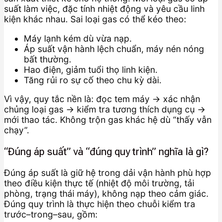
suất làm việc, đặc tính nhiệt động và yêu cầu linh
kiện khác nhau. Sai loại gas có thể kéo theo:
Máy lạnh kém dù vừa nạp.
Áp suất vận hành lệch chuẩn, máy nén nóng
bất thường.
Hao điện, giảm tuổi thọ linh kiện.
Tăng rủi ro sự cố theo chu kỳ dài.
Vì vậy, quy tắc nền là: đọc tem máy → xác nhận
chủng loại gas → kiểm tra tương thích dụng cụ →
mới thao tác. Không trộn gas khác hệ dù “thấy vẫn
chạy”.
“Đúng áp suất” và “đúng quy trình” nghĩa là gì?
Đúng áp suất là giữ hệ trong dải vận hành phù hợp
theo điều kiện thực tế (nhiệt độ môi trường, tải
phòng, trạng thái máy), không nạp theo cảm giác.
Đúng quy trình là thực hiện theo chuỗi kiểm tra
trước–trong–sau, gồm: