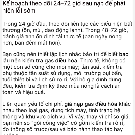
Kế hoạch theo dõi 24–72 giờ sau nạp để phát
hiện lỗi sớm
Trong 24 giờ đầu, theo dõi liên tục các biểu hiện bất
thường (ồn, mùi, dao động lạnh). Trong 48–72 giờ,
đánh giá tính ổn định tải thực tế (ban ngày nóng
hơn, ban đêm mát hơn).
Bạn cũng nên thiết lập lịch nhắc bảo trì để biết
bao
lâu nên kiểm tra gas điều hòa
. Thực tế, không có
một con số cứng cho mọi máy; tần suất kiểm tra
phụ thuộc tần suất sử dụng, môi trường bụi bẩn,
tuổi thiết bị và lịch sử rò rỉ. Với hộ gia đình dùng
đều, kiểm tra định kỳ theo mùa nóng là cách an
toàn và hiệu quả.
Liên quan yếu tố chi phí,
giá nạp gas điều hòa
khác
nhau theo loại gas, dung tích máy, tình trạng hệ
thống và khu vực dịch vụ. Vì vậy, thay vì chỉ so giá,
bạn nên so “gói công việc” có gồm kiểm tra rò rỉ,
đo thông số trước/sau và bảo hành thao tác hay