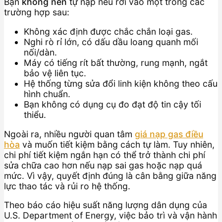
Bạn
không nên
tự nạp nếu rơi vào một trong các
trường hợp sau:
Không xác định được chắc chắn loại gas.
Nghi rò rỉ lớn, có dấu dầu loang quanh mối
nối/dàn.
Máy có tiếng rít bất thường, rung mạnh, ngắt
bảo vệ liên tục.
Hệ thống từng sửa đổi linh kiện không theo cấu
hình chuẩn.
Bạn không có dụng cụ đo đạt độ tin cậy tối
thiểu.
Ngoài ra, nhiều người quan tâm
giá nạp gas điều
hòa
và muốn tiết kiệm bằng cách tự làm. Tuy nhiên,
chi phí tiết kiệm ngắn hạn có thể trở thành chi phí
sửa chữa cao hơn nếu nạp sai gas hoặc nạp quá
mức. Vì vậy, quyết định đúng là cân bằng giữa năng
lực thao tác và rủi ro hệ thống.
Theo báo cáo hiệu suất năng lượng dân dụng của
U.S. Department of Energy, việc bảo trì và vận hành