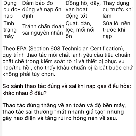
Dụng
Đảm bảo đo
Đồng hồ, dây,
Thay dụng
cụ đo–
đúng và nạp ổn
van hoạt
cụ trước khi
nạp
định
động tốt
làm
Tình
Quạt, dàn,
Sửa lỗi nền
Tránh chẩn đoán
trạng
lọc, mối nối
trước khi
sai nguyên nhân
máy
ổn
nạp
Theo EPA (Section 608 Technician Certification),
quy trình thao tác môi chất lạnh yêu cầu tiêu chuẩn
chặt chẽ trong kiểm soát rò rỉ và thiết bị phục vụ
nạp/thu hồi, cho thấy khâu chuẩn bị là bắt buộc chứ
không phải tùy chọn.
So sánh thao tác đúng và sai khi nạp gas điều hòa:
khác nhau ở đâu?
Thao tác đúng thắng về an toàn và độ bền máy,
thao tác sai thường “mát nhanh giả tạo” nhưng
gây hao điện và tăng rủi ro hỏng nén về sau.