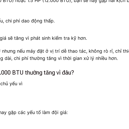
0 BTU) hoặc 1.5 HP (12.000 BTU), bạn sẽ hay gặp hai kịch 
u, chi phí dao động thấp.
 giá sẽ tăng vì phát sinh kiểm tra kỹ hơn.
nhưng nếu máy đặt ở vị trí dễ thao tác, không rò rỉ, chỉ th
 dài, chi phí thường tăng vì thời gian xử lý nhiều hơn.
.000 BTU thường tăng vì đâu?
chủ yếu vì
hay gặp các yếu tố làm đội giá: