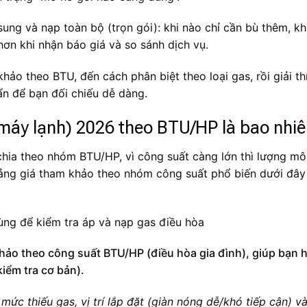
sung và nạp toàn bộ (trọn gói): khi nào chỉ cần bù thêm, kh
ơn khi nhận báo giá và so sánh dịch vụ.
khảo theo BTU, đến cách phân biệt theo loại gas, rồi giải t
ẩn để bạn đối chiếu dễ dàng.
máy lạnh) 2026 theo BTU/HP là bao nhi
ia theo nhóm BTU/HP, vì công suất càng lớn thì lượng môi 
ảng giá tham khảo theo nhóm công suất phổ biến dưới đây 
hảo theo công suất BTU/HP (điều hòa gia đình), giúp bạn 
iểm tra cơ bản).
mức thiếu gas, vị trí lắp đặt (giàn nóng dễ/khó tiếp cận) và