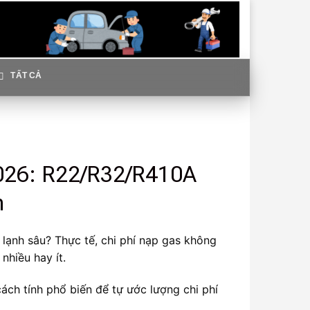
TẤT CẢ
2026: R22/R32/R410A
h
lạnh sâu? Thực tế, chi phí nạp gas không
nhiều hay ít.
cách tính phổ biến để tự ước lượng chi phí