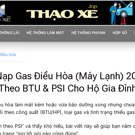
THỐNG LÁI
HỆ THỐNG LÀM MÁT
HỆ THỐNG PHANH
HỘP SỐ
điều hòa
Nạp Gas Điều Hòa (Máy Lạnh) 
Theo BTU & PSI Cho Hộ Gia Đìn
iều hòa làm mát kém hoặc vừa bảo dưỡng xong nhưng chưa 
 theo công suất (BTU/HP), loại gas và tình trạng thiếu gas 
 theo PSI” và thấy khó hiểu, bài viết này sẽ giúp bạn nắm 
nh trạng “mơ hồ gói nào cũng đúng”.