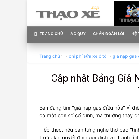
Skip
to
content
TRANG CHỦ
ẮC QUY
CHẨN ĐOÁN LỖI
HỆ 
Trang chủ
›
chi phí sửa xe ô tô
giá nạp gas 
Cập nhật Bảng Giá 
Bạn đang tìm “giá nạp gas điều hòa” vì đ
có một con số cố định, mà thường thay đổi
Tiếp theo, nếu bạn từng nghe thợ báo “tính
trước khi quyết định gọi dịch vụ, tránh tì