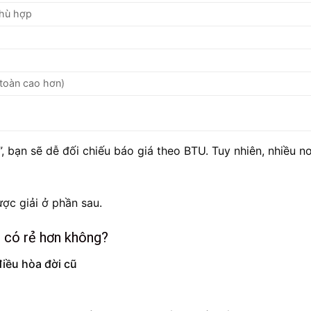
phù hợp
 toàn cao hơn)
, bạn sẽ dễ đối chiếu báo giá theo BTU. Tuy nhiên, nhiều nơ
ợc giải ở phần sau.
p có rẻ hơn không?
iều hòa đời cũ