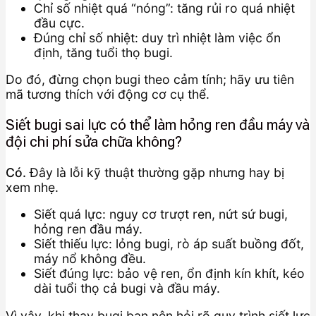
Chỉ số nhiệt quá “nóng”: tăng rủi ro quá nhiệt
đầu cực.
Đúng chỉ số nhiệt: duy trì nhiệt làm việc ổn
định, tăng tuổi thọ bugi.
Do đó, đừng chọn bugi theo cảm tính; hãy ưu tiên
mã tương thích với động cơ cụ thể.
Siết bugi sai lực có thể làm hỏng ren đầu máy và
đội chi phí sửa chữa không?
Có.
Đây là lỗi kỹ thuật thường gặp nhưng hay bị
xem nhẹ.
Siết quá lực: nguy cơ trượt ren, nứt sứ bugi,
hỏng ren đầu máy.
Siết thiếu lực: lỏng bugi, rò áp suất buồng đốt,
máy nổ không đều.
Siết đúng lực: bảo vệ ren, ổn định kín khít, kéo
dài tuổi thọ cả bugi và đầu máy.
Vì vậy, khi thay bugi bạn nên hỏi rõ quy trình siết lực