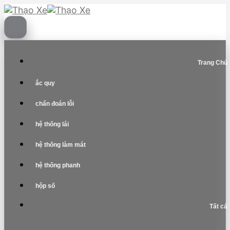
Skip
to
content
Trang Chủ
ắc quy
chẩn đoán lỗi
hệ thống lái
hệ thống làm mát
hệ thống phanh
hộp số
Tất cả