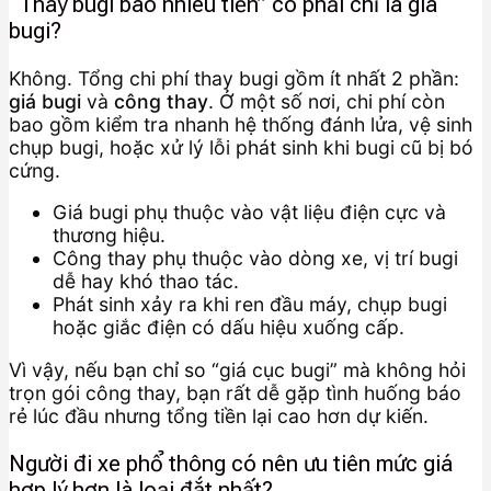
“Thay bugi bao nhiêu tiền” có phải chỉ là giá
bugi?
Không. Tổng chi phí thay bugi gồm ít nhất 2 phần:
giá bugi
và
công thay
. Ở một số nơi, chi phí còn
bao gồm kiểm tra nhanh hệ thống đánh lửa, vệ sinh
chụp bugi, hoặc xử lý lỗi phát sinh khi bugi cũ bị bó
cứng.
Giá bugi phụ thuộc vào vật liệu điện cực và
thương hiệu.
Công thay phụ thuộc vào dòng xe, vị trí bugi
dễ hay khó thao tác.
Phát sinh xảy ra khi ren đầu máy, chụp bugi
hoặc giắc điện có dấu hiệu xuống cấp.
Vì vậy, nếu bạn chỉ so “giá cục bugi” mà không hỏi
trọn gói công thay, bạn rất dễ gặp tình huống báo
rẻ lúc đầu nhưng tổng tiền lại cao hơn dự kiến.
Người đi xe phổ thông có nên ưu tiên mức giá
hợp lý hơn là loại đắt nhất?