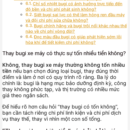
Chỉ số nhiệt bugi có ảnh hưởng trực tiếp đến
độ bền và chi phí phát sinh không?
Siết bugi sai lực có thể làm hỏng ren đầu máy
và đội chi phí sửa chữa không?
Bugi chính hãng và bugi trôi nổi khác nhau thế
nào về chi phí vòng đời?
Đọc màu đầu bugi có giúp phát hiện sớm lỗi
hòa khí để tiết kiệm chi phí không?
Thay bugi xe máy có thực sự tốn nhiều tiền không?
Không, thay bugi xe máy thường không tốn nhiều
tiền
nếu bạn chọn đúng loại bugi, thay đúng thời
điểm và làm ở nơi có quy trình rõ ràng. Ba lý do
chính là: bugi là hạng mục bảo dưỡng định kỳ, công
thay không phức tạp, và thị trường có nhiều mức
giá theo ngân sách.
Để hiểu rõ hơn câu hỏi “thay bugi có tốn không”,
bạn cần tách riêng chi phí linh kiện và chi phí dịch
vụ thay thế, thay vì nhìn một con số tổng.