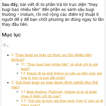
Sau đây
, bài viết đi từ phần trả lời trực diện “thay
bugi bao nhiêu tiền” đến phần so sánh sâu bugi
thường – Iridium, rồi mở rộng các điểm kỹ thuật ít
người để ý để bạn chốt phương án đúng ngay từ lần
thay đầu tiên.
Mục lục
Thay bugi xe máy có thực sự tốn nhiều tiền
không?
“Thay bugi bao nhiêu tiền” có phải chỉ là giá
bugi?
Người đi xe phổ thông có nên ưu tiên mức giá
hợp lý hơn là loại đắt nhất?
Giá thay bugi xe máy được định nghĩa như thế
nào?
Bugi thường, Platinum, Iridium là gì và khác
nhau ở điểm cốt lõi nào?
Thế nào là mức giá thay bugi ‘hợp lý’ cho xe đi
hằng ngày?