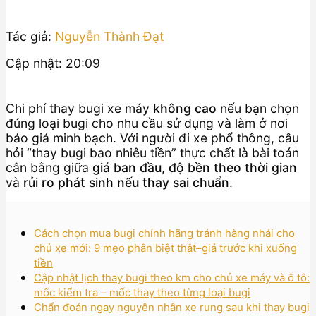
Tác giả:
Nguyễn Thành Đạt
Cập nhật: 20:09
Chi phí thay bugi xe máy
không cao
nếu bạn chọn
đúng loại bugi cho nhu cầu sử dụng và làm ở nơi
báo giá minh bạch. Với người đi xe phổ thông, câu
hỏi “thay bugi bao nhiêu tiền” thực chất là bài toán
cân bằng giữa
giá ban đầu
,
độ bền theo thời gian
và
rủi ro phát sinh nếu thay sai chuẩn
.
Cách chọn mua bugi chính hãng tránh hàng nhái cho
chủ xe mới: 9 mẹo phân biệt thật–giả trước khi xuống
tiền
Cập nhật lịch thay bugi theo km cho chủ xe máy và ô tô:
mốc kiểm tra – mốc thay theo từng loại bugi
Chẩn đoán ngay nguyên nhân xe rung sau khi thay bugi