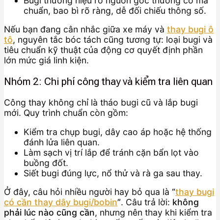
Bugi thương hiệu rõ nguồn gốc thường có mã
chuẩn, bao bì rõ ràng, dễ đối chiếu thông số.
Nếu bạn đang cân nhắc giữa xe máy và
thay bugi ô
tô
, nguyên tắc bóc tách cũng tương tự: loại bugi và
tiêu chuẩn kỹ thuật của động cơ quyết định phần
lớn mức giá linh kiện.
Nhóm 2: Chi phí công thay và kiểm tra liên quan
Công thay không chỉ là tháo bugi cũ và lắp bugi
mới. Quy trình chuẩn còn gồm:
Kiểm tra chụp bugi, dây cao áp hoặc hệ thống
đánh lửa liên quan.
Làm sạch vị trí lắp để tránh cặn bẩn lọt vào
buồng đốt.
Siết bugi đúng lực, nổ thử và rà ga sau thay.
Ở đây, câu hỏi nhiều người hay bỏ qua là
“
thay bugi
có cần thay dây bugi/bobin
”
. Câu trả lời:
không
phải lúc nào cũng cần
, nhưng nên thay khi kiểm tra