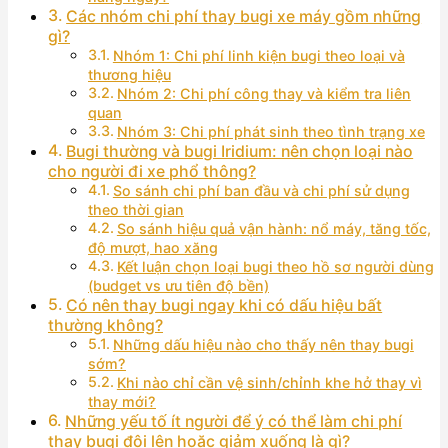
Các nhóm chi phí thay bugi xe máy gồm những
gì?
Nhóm 1: Chi phí linh kiện bugi theo loại và
thương hiệu
Nhóm 2: Chi phí công thay và kiểm tra liên
quan
Nhóm 3: Chi phí phát sinh theo tình trạng xe
Bugi thường và bugi Iridium: nên chọn loại nào
cho người đi xe phổ thông?
So sánh chi phí ban đầu và chi phí sử dụng
theo thời gian
So sánh hiệu quả vận hành: nổ máy, tăng tốc,
độ mượt, hao xăng
Kết luận chọn loại bugi theo hồ sơ người dùng
(budget vs ưu tiên độ bền)
Có nên thay bugi ngay khi có dấu hiệu bất
thường không?
Những dấu hiệu nào cho thấy nên thay bugi
sớm?
Khi nào chỉ cần vệ sinh/chỉnh khe hở thay vì
thay mới?
Những yếu tố ít người để ý có thể làm chi phí
thay bugi đội lên hoặc giảm xuống là gì?