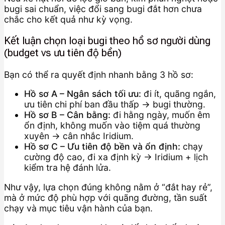
bugi sai chuẩn, việc đổi sang bugi đắt hơn chưa
chắc cho kết quả như kỳ vọng.
Kết luận chọn loại bugi theo hồ sơ người dùng
(budget vs ưu tiên độ bền)
Bạn có thể ra quyết định nhanh bằng 3 hồ sơ:
Hồ sơ A – Ngân sách tối ưu:
đi ít, quãng ngắn,
ưu tiên chi phí ban đầu thấp → bugi thường.
Hồ sơ B – Cân bằng:
đi hằng ngày, muốn êm
ổn định, không muốn vào tiệm quá thường
xuyên → cân nhắc Iridium.
Hồ sơ C – Ưu tiên độ bền và ổn định:
chạy
cường độ cao, đi xa định kỳ → Iridium + lịch
kiểm tra hệ đánh lửa.
Như vậy, lựa chọn đúng không nằm ở “đắt hay rẻ”,
mà ở mức độ phù hợp với quãng đường, tần suất
chạy và mục tiêu vận hành của bạn.