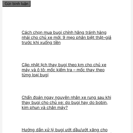
Cách chọn mua bugi chính hãng tránh hàng
nhái cho chủ xe mới: 9 mẹo phân biệt thật–giả
trước khi xuống tiền
Cập nhật lịch thay bugi theo km cho chủ xe
máy và ô tô: mốc kiểm tra – mốc thay theo
từng loại bugi
Chẩn đoán ngay nguyên nhân xe rung sau khi
thay bugi cho chủ xe: do bugi hay do bobin,
kim phun và chân máy?
Hướng dẫn xử lý bugi ướt dầu/ướt xăng cho