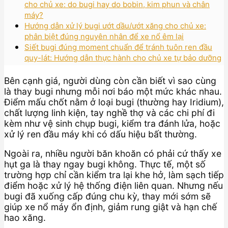
cho chủ xe: do bugi hay do bobin, kim phun và chân
máy?
Hướng dẫn xử lý bugi ướt dầu/ướt xăng cho chủ xe:
phân biệt đúng nguyên nhân để xe nổ êm lại
Siết bugi đúng moment chuẩn để tránh tuôn ren đầu
quy-lát: Hướng dẫn thực hành cho chủ xe tự bảo dưỡng
Bên cạnh giá, người dùng còn cần biết vì sao cùng
là thay bugi nhưng mỗi nơi báo một mức khác nhau.
Điểm mấu chốt nằm ở loại bugi (thường hay Iridium),
chất lượng linh kiện, tay nghề thợ và các chi phí đi
kèm như vệ sinh chụp bugi, kiểm tra đánh lửa, hoặc
xử lý ren đầu máy khi có dấu hiệu bất thường.
Ngoài ra, nhiều người băn khoăn có phải cứ thấy xe
hụt ga là thay ngay bugi không. Thực tế, một số
trường hợp chỉ cần kiểm tra lại khe hở, làm sạch tiếp
điểm hoặc xử lý hệ thống điện liên quan. Nhưng nếu
bugi đã xuống cấp đúng chu kỳ, thay mới sớm sẽ
giúp xe nổ máy ổn định, giảm rung giật và hạn chế
hao xăng.