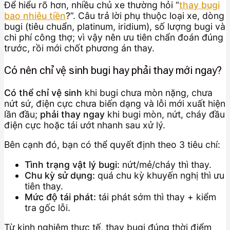
Để hiểu rõ hơn, nhiều chủ xe thường hỏi “
thay bugi
bao nhiêu tiền
?”. Câu trả lời phụ thuộc loại xe, dòng
bugi (tiêu chuẩn, platinum, iridium), số lượng bugi và
chi phí công thợ; vì vậy nên ưu tiên chẩn đoán đúng
trước, rồi mới chốt phương án thay.
Có nên chỉ vệ sinh bugi hay phải thay mới ngay?
Có thể chỉ vệ sinh
khi bugi chưa mòn nặng, chưa
nứt sứ, điện cực chưa biến dạng và lỗi mới xuất hiện
lần đầu;
phải thay ngay
khi bugi mòn, nứt, cháy đầu
điện cực hoặc tái ướt nhanh sau xử lý.
Bên cạnh đó, bạn có thể quyết định theo 3 tiêu chí:
Tình trạng vật lý bugi:
nứt/mẻ/cháy thì thay.
Chu kỳ sử dụng:
quá chu kỳ khuyến nghị thì ưu
tiên thay.
Mức độ tái phát:
tái phát sớm thì thay + kiểm
tra gốc lỗi.
Từ kinh nghiệm thực tế, thay bugi đúng thời điểm