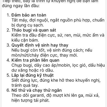
Tiếp theo, đây là trình tự khuyến nghị để bạn làm
đúng ngay lần đầu:
Đảm bảo an toàn
Tắt máy, đợi nguội, ngắt nguồn phù hợp, chuẩn
bị dụng cụ sạch.
Tháo bugi và quan sát
Kiểm tra đầu điện cực, sứ, ren, mùi, mức ẩm và
kiểu cặn bám.
Quyết định vệ sinh hay thay
Nếu bugi còn tốt, vệ sinh đúng cách; nếu
mòn/nứt/cháy điện cực, thay mới.
Kiểm tra phần liên quan
Chụp bugi, dây cao áp/mobin, lọc gió, dấu hiệu
dư xăng hoặc rò dầu.
Lắp lại đúng kỹ thuật
Siết đúng lực, đúng khe hở theo khuyến nghị,
tránh quá tay.
Nổ thử và chạy thử ngắn
Theo dõi garanti, độ mượt khi lên ga, mùi xả,
hiện tượng tái phát.