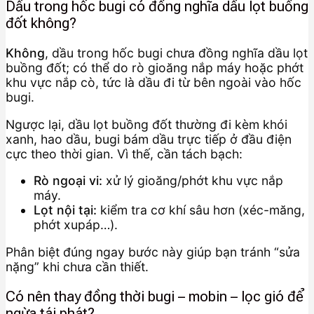
Dầu trong hốc bugi có đồng nghĩa dầu lọt buồng
đốt không?
Không
, dầu trong hốc bugi chưa đồng nghĩa dầu lọt
buồng đốt; có thể do rò gioăng nắp máy hoặc phớt
khu vực nắp cò, tức là dầu đi từ bên ngoài vào hốc
bugi.
Ngược lại, dầu lọt buồng đốt thường đi kèm khói
xanh, hao dầu, bugi bám dầu trực tiếp ở đầu điện
cực theo thời gian. Vì thế, cần tách bạch:
Rò ngoại vi:
xử lý gioăng/phớt khu vực nắp
máy.
Lọt nội tại:
kiểm tra cơ khí sâu hơn (xéc-măng,
phớt xupáp…).
Phân biệt đúng ngay bước này giúp bạn tránh “sửa
nặng” khi chưa cần thiết.
Có nên thay đồng thời bugi – mobin – lọc gió để
ngừa tái phát?