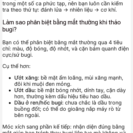
trong một số ca phức tạp, nên bạn luôn cần kiểm
tra theo thứ tự: đánh lửa → nhiên liệu → cơ khí.
Làm sao phân biệt bằng mắt thường khi tháo
bugi?
Bạn có thể phân biệt bằng mắt thường qua 4 tiêu
chí: màu, độ bóng, độ nhớt, và cặn bám quanh điện
cực/sứ bugi.
Cụ thể hơn:
Ướt xăng:
bề mặt ẩm loãng, mùi xăng mạnh,
đôi khi muội đen mỏng.
Ướt dầu:
bề mặt bóng nhớt, dính tay, cặn dày
hơn, thường kèm dấu hiệu tiêu hao dầu.
Dầu ở ren/hốc bugi:
chưa chắc là dầu trong
buồng đốt; có thể do gioăng nắp máy rò từ
bên ngoài.
Móc xích sang phần kế tiếp: nhận diện đúng bằng
mắt giúp bạn tránh thay bugi liên tục mà không xử