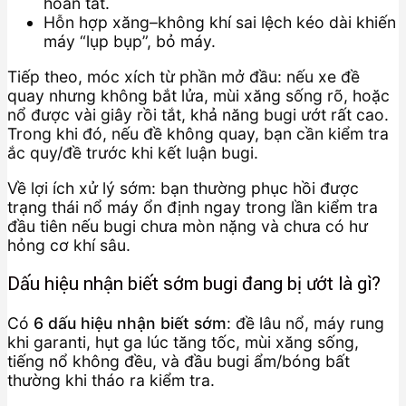
hoàn tất.
Hỗn hợp xăng–không khí sai lệch kéo dài khiến
máy “lụp bụp”, bỏ máy.
Tiếp theo, móc xích từ phần mở đầu: nếu xe đề
quay nhưng không bắt lửa, mùi xăng sống rõ, hoặc
nổ được vài giây rồi tắt, khả năng bugi ướt rất cao.
Trong khi đó, nếu đề không quay, bạn cần kiểm tra
ắc quy/đề trước khi kết luận bugi.
Về lợi ích xử lý sớm: bạn thường phục hồi được
trạng thái nổ máy ổn định ngay trong lần kiểm tra
đầu tiên nếu bugi chưa mòn nặng và chưa có hư
hỏng cơ khí sâu.
Dấu hiệu nhận biết sớm bugi đang bị ướt là gì?
Có
6 dấu hiệu nhận biết sớm
: đề lâu nổ, máy rung
khi garanti, hụt ga lúc tăng tốc, mùi xăng sống,
tiếng nổ không đều, và đầu bugi ẩm/bóng bất
thường khi tháo ra kiểm tra.