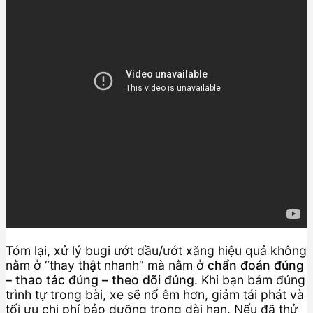
Tóm lại, xử lý bugi ướt dầu/ướt xăng hiệu quả không
nằm ở “thay thật nhanh” mà nằm ở
chẩn đoán đúng
– thao tác đúng – theo dõi đúng
. Khi bạn bám đúng
trình tự trong bài, xe sẽ nổ êm hơn, giảm tái phát và
tối ưu chi phí bảo dưỡng trong dài hạn. Nếu đã thử