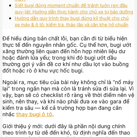
Siết bugi đúng moment chuẩn để tránh tuôn ren đầu
quy-lát: Hướng dẫn thực hành cho chủ xe tự bảo dưỡng
Hướng dẫn quy trình thay bugi đúng kỹ thuật cho chủ
xe máy & ô tô: kiểm tra, tháo lắp và căn khe hở chuẩn
Để hiểu đúng bản chất lỗi, bạn cần đi từ biểu hiện
thực tế đến nguyên nhân gốc. Cụ thể hơn, bugi ướt
xăng thường liên quan đến hỗn hợp nhiên liệu dư
hoặc đánh lửa yếu; trong khi đó bugi ướt dầu
thường gợi ý vấn đề cơ khí như dầu lọt vào buồng
đốt hoặc rò ở khu vực hốc bugi.
Ngoài ra, mục tiêu của bài này không chỉ là “nổ máy
lại” trong ngắn hạn mà còn là tránh sửa đi sửa lại. Vì
vậy, bạn sẽ có checklist rõ ràng về thời điểm nên vệ
sinh, nên thay, và khi nào phải đưa xe vào gara để
kiểm tra sâu — kể cả trường hợp bạn đang cân
nhắc
thay bugi ô tô
.
Giới thiệu ý mới: dưới đây là phần nội dung chính
theo trình tự từ dễ đến khó, từ định nghĩa đến thao