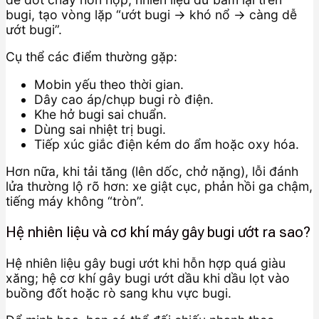
bugi, tạo vòng lặp “ướt bugi → khó nổ → càng dễ
ướt bugi”.
Cụ thể các điểm thường gặp:
Mobin yếu theo thời gian.
Dây cao áp/chụp bugi rò điện.
Khe hở bugi sai chuẩn.
Dùng sai nhiệt trị bugi.
Tiếp xúc giắc điện kém do ẩm hoặc oxy hóa.
Hơn nữa, khi tải tăng (lên dốc, chở nặng), lỗi đánh
lửa thường lộ rõ hơn: xe giật cục, phản hồi ga chậm,
tiếng máy không “tròn”.
Hệ nhiên liệu và cơ khí máy gây bugi ướt ra sao?
Hệ nhiên liệu gây bugi ướt khi hỗn hợp quá giàu
xăng; hệ cơ khí gây bugi ướt dầu khi dầu lọt vào
buồng đốt hoặc rò sang khu vực bugi.