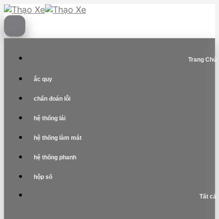
Skip
to
content
Trang Chủ
ắc quy
chẩn đoán lỗi
hệ thống lái
hệ thống làm mát
hệ thống phanh
hộp số
Tất cả