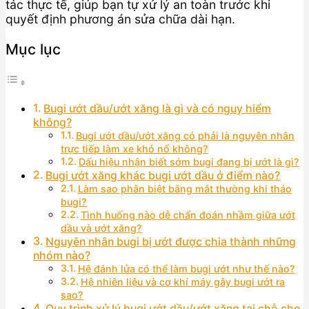
tác thực tế, giúp bạn tự xử lý an toàn trước khi
quyết định phương án sửa chữa dài hạn.
Mục lục
Bugi ướt dầu/ướt xăng là gì và có nguy hiểm
không?
Bugi ướt dầu/ướt xăng có phải là nguyên nhân
trực tiếp làm xe khó nổ không?
Dấu hiệu nhận biết sớm bugi đang bị ướt là gì?
Bugi ướt xăng khác bugi ướt dầu ở điểm nào?
Làm sao phân biệt bằng mắt thường khi tháo
bugi?
Tình huống nào dễ chẩn đoán nhầm giữa ướt
dầu và ướt xăng?
Nguyên nhân bugi bị ướt được chia thành những
nhóm nào?
Hệ đánh lửa có thể làm bugi ướt như thế nào?
Hệ nhiên liệu và cơ khí máy gây bugi ướt ra
sao?
Quy trình xử lý bugi ướt dầu/ướt xăng tại chỗ cho