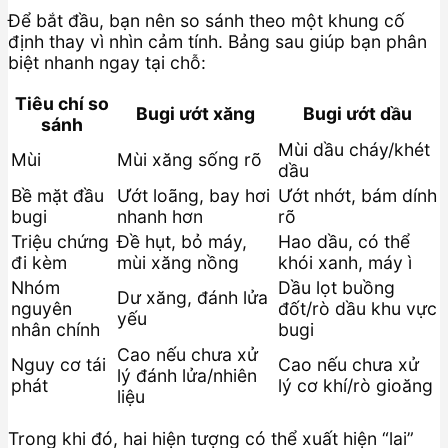
Để bắt đầu, bạn nên so sánh theo một khung cố
định thay vì nhìn cảm tính. Bảng sau giúp bạn phân
biệt nhanh ngay tại chỗ:
Tiêu chí so
Bugi ướt xăng
Bugi ướt dầu
sánh
Mùi dầu cháy/khét
Mùi
Mùi xăng sống rõ
dầu
Bề mặt đầu
Ướt loãng, bay hơi
Ướt nhớt, bám dính
bugi
nhanh hơn
rõ
Triệu chứng
Đề hụt, bỏ máy,
Hao dầu, có thể
đi kèm
mùi xăng nồng
khói xanh, máy ì
Nhóm
Dầu lọt buồng
Dư xăng, đánh lửa
nguyên
đốt/rò dầu khu vực
yếu
nhân chính
bugi
Cao nếu chưa xử
Nguy cơ tái
Cao nếu chưa xử
lý đánh lửa/nhiên
phát
lý cơ khí/rò gioăng
liệu
Trong khi đó, hai hiện tượng có thể xuất hiện “lai”