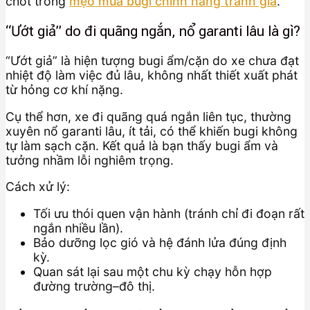
chốt trong
mẹo mua bugi chính hãng tránh giả
.
“Ướt giả” do đi quãng ngắn, nổ garanti lâu là gì?
“Ướt giả” là hiện tượng bugi ẩm/cặn do xe chưa đạt
nhiệt độ làm việc đủ lâu, không nhất thiết xuất phát
từ hỏng cơ khí nặng.
Cụ thể hơn, xe đi quãng quá ngắn liên tục, thường
xuyên nổ garanti lâu, ít tải, có thể khiến bugi không
tự làm sạch cặn. Kết quả là bạn thấy bugi ẩm và
tưởng nhầm lỗi nghiêm trọng.
Cách xử lý:
Tối ưu thói quen vận hành (tránh chỉ đi đoạn rất
ngắn nhiều lần).
Bảo dưỡng lọc gió và hệ đánh lửa đúng định
kỳ.
Quan sát lại sau một chu kỳ chạy hỗn hợp
đường trường–đô thị.