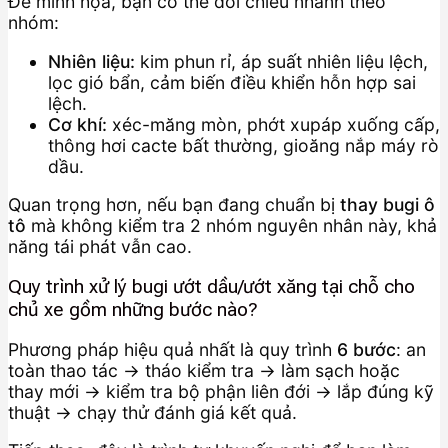
Để minh họa, bạn có thể đối chiếu nhanh theo
nhóm:
Nhiên liệu:
kim phun rỉ, áp suất nhiên liệu lệch,
lọc gió bẩn, cảm biến điều khiển hỗn hợp sai
lệch.
Cơ khí:
xéc-măng mòn, phớt xupáp xuống cấp,
thông hơi cacte bất thường, gioăng nắp máy rò
dầu.
Quan trọng hơn, nếu bạn đang chuẩn bị
thay bugi ô
tô
mà không kiểm tra 2 nhóm nguyên nhân này, khả
năng tái phát vẫn cao.
Quy trình xử lý bugi ướt dầu/ướt xăng tại chỗ cho
chủ xe gồm những bước nào?
Phương pháp hiệu quả nhất là quy trình
6 bước
: an
toàn thao tác → tháo kiểm tra → làm sạch hoặc
thay mới → kiểm tra bộ phận liên đới → lắp đúng kỹ
thuật → chạy thử đánh giá kết quả.