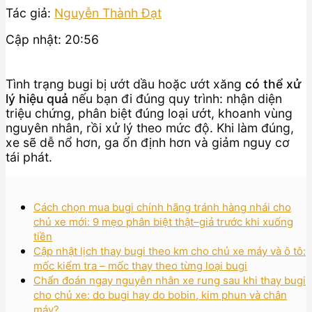
Tác giả:
Nguyễn Thành Đạt
Cập nhật: 20:56
Tình trạng bugi bị ướt dầu hoặc ướt xăng
có thể xử
lý hiệu quả
nếu bạn đi đúng quy trình: nhận diện
triệu chứng, phân biệt đúng loại ướt, khoanh vùng
nguyên nhân, rồi xử lý theo mức độ. Khi làm đúng,
xe sẽ dễ nổ hơn, ga ổn định hơn và giảm nguy cơ
tái phát.
Cách chọn mua bugi chính hãng tránh hàng nhái cho
chủ xe mới: 9 mẹo phân biệt thật–giả trước khi xuống
tiền
Cập nhật lịch thay bugi theo km cho chủ xe máy và ô tô:
mốc kiểm tra – mốc thay theo từng loại bugi
Chẩn đoán ngay nguyên nhân xe rung sau khi thay bugi
cho chủ xe: do bugi hay do bobin, kim phun và chân
máy?