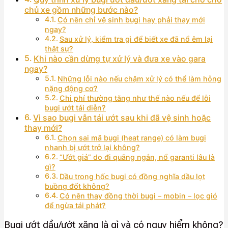
chủ xe gồm những bước nào?
Có nên chỉ vệ sinh bugi hay phải thay mới
ngay?
Sau xử lý, kiểm tra gì để biết xe đã nổ êm lại
thật sự?
Khi nào cần dừng tự xử lý và đưa xe vào gara
ngay?
Những lỗi nào nếu chậm xử lý có thể làm hỏng
nặng động cơ?
Chi phí thường tăng như thế nào nếu để lỗi
bugi ướt tái diễn?
Vì sao bugi vẫn tái ướt sau khi đã vệ sinh hoặc
thay mới?
Chọn sai mã bugi (heat range) có làm bugi
nhanh bị ướt trở lại không?
“Ướt giả” do đi quãng ngắn, nổ garanti lâu là
gì?
Dầu trong hốc bugi có đồng nghĩa dầu lọt
buồng đốt không?
Có nên thay đồng thời bugi – mobin – lọc gió
để ngừa tái phát?
Bugi ướt dầu/ướt xăng là gì và có nguy hiểm không?