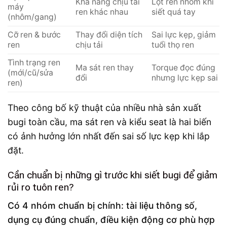
Khả năng chịu tải
Lột ren nhôm khi
máy
ren khác nhau
siết quá tay
(nhôm/gang)
Cỡ ren & bước
Thay đổi diện tích
Sai lực kẹp, giảm
ren
chịu tải
tuổi thọ ren
Tình trạng ren
Ma sát ren thay
Torque đọc đúng
(mới/cũ/sửa
đổi
nhưng lực kẹp sai
ren)
Theo công bố kỹ thuật của nhiều nhà sản xuất
bugi toàn cầu, ma sát ren và kiểu seat là hai biến
có ảnh hưởng lớn nhất đến sai số lực kẹp khi lắp
đặt.
Cần chuẩn bị những gì trước khi siết bugi để giảm
rủi ro tuôn ren?
Có 4 nhóm chuẩn bị chính: tài liệu thông số,
dụng cụ đúng chuẩn, điều kiện động cơ phù hợp