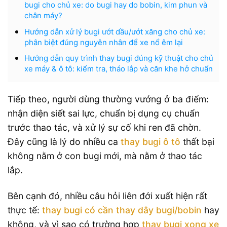
bugi cho chủ xe: do bugi hay do bobin, kim phun và
chân máy?
Hướng dẫn xử lý bugi ướt dầu/ướt xăng cho chủ xe:
phân biệt đúng nguyên nhân để xe nổ êm lại
Hướng dẫn quy trình thay bugi đúng kỹ thuật cho chủ
xe máy & ô tô: kiểm tra, tháo lắp và căn khe hở chuẩn
Tiếp theo, người dùng thường vướng ở ba điểm:
nhận diện siết sai lực, chuẩn bị dụng cụ chuẩn
trước thao tác, và xử lý sự cố khi ren đã chờn.
Đây cũng là lý do nhiều ca
thay bugi ô tô
thất bại
không nằm ở con bugi mới, mà nằm ở thao tác
lắp.
Bên cạnh đó, nhiều câu hỏi liên đới xuất hiện rất
thực tế:
thay bugi có cần thay dây bugi/bobin
hay
không, và vì sao có trường hợp
thay bugi xong xe