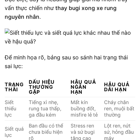
vấn thực chiến như
thay bugi xong xe rung
nguyên nhân
.
Để minh họa rõ, bảng sau so sánh hai trạng thái
sai lực:
DẤU HIỆU
HẬU QUẢ
TRẠNG
HẬU QUẢ
THƯỜNG
NGẮN
THÁI
DÀI HẠN
GẶP
HẠN
Siết
Tiếng xì nhẹ,
Mất kín
Cháy chân
thiếu
rung tua thấp,
buồng đốt,
ren, muội bất
lực
ga đầu kém
misfire lẻ tẻ
thường
Ban đầu có thể
Stress ren
Lột ren, nứt
Siết quá
chưa biểu hiện
và sứ bugi
sứ, hỏng đầu
lực
rõ
tăng cao
máy