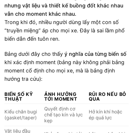
nhưng vật liệu và thiết kế buồng đốt khác nhau
vẫn cho moment khác nhau.
Trong khi đó, nhiều người dùng lấy một con số
“truyền miệng” áp cho mọi xe. Đây là sai lầm phổ
biến dẫn đến tuôn ren.
Bảng dưới đây cho thấy
ý nghĩa của từng biến số
khi xác định moment (bảng này không phải bảng
moment cố định cho mọi xe, mà là bảng định
hướng tra cứu):
BIẾN SỐ KỸ
ẢNH HƯỞNG
RỦI RO NẾU BỎ
THUẬT
TỚI MOMENT
QUA
Quyết định cơ
Kiểu chân bugi
Hở kín khí hoặc
chế tạo kín và lực
(gasket/taper)
ép quá lực
kẹp
Vật liệu đầu