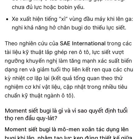
chưa đủ lực hoặc bobin yếu.
Xe xuất hiện tiếng “xì” vùng đầu máy khi lên ga:
nghi khả năng hở chân bugi do thiếu lực siết.
Theo nghiên cứu của
SAE International
trong các
tài liệu kỹ thuật lắp ghép ren ô tô, lực siết vượt
ngưỡng khuyến nghị làm tăng mạnh xác suất biến
dạng ren và giảm tuổi thọ liên kết ren qua các chu
kỳ nhiệt cơ lặp lại (kết quả tổng quan theo thử
nghiệm cơ khí vật liệu, cập nhật trong nhiều tiêu
chuẩn kỹ thuật ngành ô tô).
Moment siết bugi là gì và vì sao quyết định tuổi
thọ ren đầu quy-lát?
Moment siết bugi là mô-men xoắn tác dụng lên
bugi khi lắp, nhằm tạo lực kẹp đúng thiết kế giữa