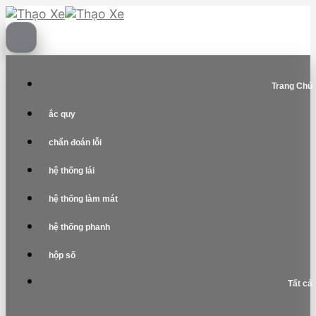
Skip
to
content
Trang Chủ
ắc quy
chẩn đoán lỗi
hệ thống lái
hệ thống làm mát
hệ thống phanh
hộp số
Tất cả