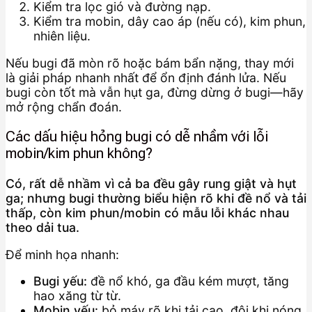
Kiểm tra lọc gió và đường nạp.
Kiểm tra mobin, dây cao áp (nếu có), kim phun,
nhiên liệu.
Nếu bugi đã mòn rõ hoặc bám bẩn nặng, thay mới
là giải pháp nhanh nhất để ổn định đánh lửa. Nếu
bugi còn tốt mà vẫn hụt ga, đừng dừng ở bugi—hãy
mở rộng chẩn đoán.
Các dấu hiệu hỏng bugi có dễ nhầm với lỗi
mobin/kim phun không?
Có, rất dễ nhầm vì cả ba đều gây rung giật và hụt
ga; nhưng bugi thường biểu hiện rõ khi đề nổ và tải
thấp, còn kim phun/mobin có mẫu lỗi khác nhau
theo dải tua.
Để minh họa nhanh:
Bugi yếu:
đề nổ khó, ga đầu kém mượt, tăng
hao xăng từ từ.
Mobin yếu:
bỏ máy rõ khi tải cao, đôi khi nóng