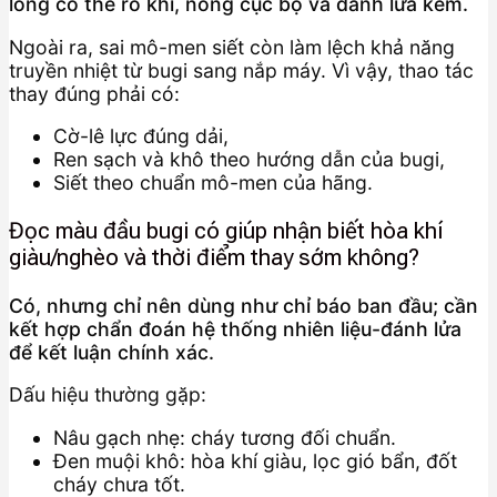
lỏng có thể rò khí, nóng cục bộ và đánh lửa kém.
Ngoài ra, sai mô-men siết còn làm lệch khả năng
truyền nhiệt từ bugi sang nắp máy. Vì vậy, thao tác
thay đúng phải có:
Cờ-lê lực đúng dải,
Ren sạch và khô theo hướng dẫn của bugi,
Siết theo chuẩn mô-men của hãng.
Đọc màu đầu bugi có giúp nhận biết hòa khí
giàu/nghèo và thời điểm thay sớm không?
Có, nhưng chỉ nên dùng như chỉ báo ban đầu; cần
kết hợp chẩn đoán hệ thống nhiên liệu-đánh lửa
để kết luận chính xác.
Dấu hiệu thường gặp:
Nâu gạch nhẹ: cháy tương đối chuẩn.
Đen muội khô: hòa khí giàu, lọc gió bẩn, đốt
cháy chưa tốt.