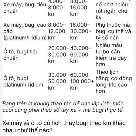
4.000–
8.000–
Xe máy, bugi tiêu
nổ chờ nhiều:
8.000
16.000
chuẩn
rút ngắn chu
km
km
kỳ
Xe máy, bugi cao
8.000–
16.000–
Phụ thuộc mã
cấp
12.000
30.000+
bugi cụ thể và
(platinum/iridium)
km
km
tỷ số nén
Nhiều mẫu
20.000–
40.000–
Ô tô, bugi tiêu
turbo cần
30.000
60.000
chuẩn
kiểm tra dày
km
km
hơn
Theo lịch
30.000–
60.000–
Ô tô, bugi
hãng; có dòng
50.000
100.000+
platinum/iridium
long-life cao
km
km
hơn
Bảng trên là khung thao tác để bạn lập lịch; mốc
cuối cùng phải theo sổ tay xe + mã bugi thực tế.
Xe máy và ô tô có lịch thay bugi theo km khác
nhau như thế nào?