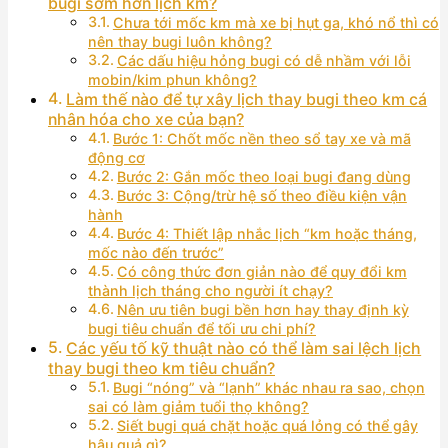
bugi sớm hơn lịch km?
Chưa tới mốc km mà xe bị hụt ga, khó nổ thì có
nên thay bugi luôn không?
Các dấu hiệu hỏng bugi có dễ nhầm với lỗi
mobin/kim phun không?
Làm thế nào để tự xây lịch thay bugi theo km cá
nhân hóa cho xe của bạn?
Bước 1: Chốt mốc nền theo sổ tay xe và mã
động cơ
Bước 2: Gắn mốc theo loại bugi đang dùng
Bước 3: Cộng/trừ hệ số theo điều kiện vận
hành
Bước 4: Thiết lập nhắc lịch “km hoặc tháng,
mốc nào đến trước”
Có công thức đơn giản nào để quy đổi km
thành lịch tháng cho người ít chạy?
Nên ưu tiên bugi bền hơn hay thay định kỳ
bugi tiêu chuẩn để tối ưu chi phí?
Các yếu tố kỹ thuật nào có thể làm sai lệch lịch
thay bugi theo km tiêu chuẩn?
Bugi “nóng” và “lạnh” khác nhau ra sao, chọn
sai có làm giảm tuổi thọ không?
Siết bugi quá chặt hoặc quá lỏng có thể gây
hậu quả gì?