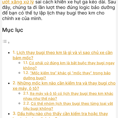
ướt xăng xử lý
sai cách khiến xe hụt ga kéo dài. Sau
đây, chúng ta đi lần lượt theo đúng logic bảo dưỡng
để bạn có thể tự lập lịch thay bugi theo km cho
chính xe của mình.
Mục lục
Lịch thay bugi theo km là gì và vì sao chủ xe cần
bám mốc?
Có phải cứ đúng km là bắt buộc thay bugi ngay
không?
“Mốc kiểm tra” khác gì “mốc thay” trong bảo
dưỡng bugi?
Những mốc km nào cần kiểm tra và thay bugi cho
xe máy, ô tô?
Xe máy và ô tô có lịch thay bugi theo km khác
nhau như thế nào?
Có thể nhóm lịch thay bugi theo từng loại vật
liệu bugi không?
Dấu hiệu nào cho thấy cần kiểm tra hoặc thay