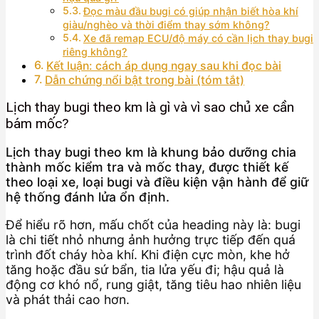
Đọc màu đầu bugi có giúp nhận biết hòa khí
giàu/nghèo và thời điểm thay sớm không?
Xe đã remap ECU/độ máy có cần lịch thay bugi
riêng không?
Kết luận: cách áp dụng ngay sau khi đọc bài
Dẫn chứng nổi bật trong bài (tóm tắt)
Lịch thay bugi theo km là gì và vì sao chủ xe cần
bám mốc?
Lịch thay bugi theo km là khung bảo dưỡng chia
thành mốc kiểm tra và mốc thay, được thiết kế
theo loại xe, loại bugi và điều kiện vận hành để giữ
hệ thống đánh lửa ổn định.
Để hiểu rõ hơn, mấu chốt của heading này là: bugi
là chi tiết nhỏ nhưng ảnh hưởng trực tiếp đến quá
trình đốt cháy hòa khí. Khi điện cực mòn, khe hở
tăng hoặc đầu sứ bẩn, tia lửa yếu đi; hậu quả là
động cơ khó nổ, rung giật, tăng tiêu hao nhiên liệu
và phát thải cao hơn.