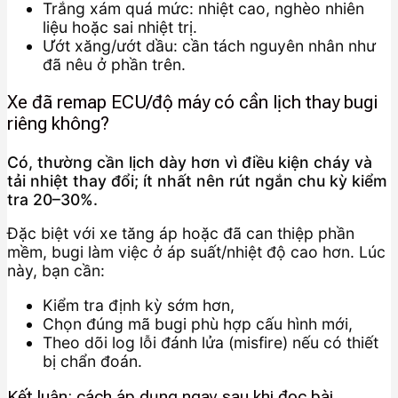
Trắng xám quá mức: nhiệt cao, nghèo nhiên
liệu hoặc sai nhiệt trị.
Ướt xăng/ướt dầu: cần tách nguyên nhân như
đã nêu ở phần trên.
Xe đã remap ECU/độ máy có cần lịch thay bugi
riêng không?
Có, thường cần lịch dày hơn vì điều kiện cháy và
tải nhiệt thay đổi; ít nhất nên rút ngắn chu kỳ kiểm
tra 20–30%.
Đặc biệt với xe tăng áp hoặc đã can thiệp phần
mềm, bugi làm việc ở áp suất/nhiệt độ cao hơn. Lúc
này, bạn cần:
Kiểm tra định kỳ sớm hơn,
Chọn đúng mã bugi phù hợp cấu hình mới,
Theo dõi log lỗi đánh lửa (misfire) nếu có thiết
bị chẩn đoán.
Kết luận: cách áp dụng ngay sau khi đọc bài