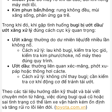
máy mới lỗi.
Kim phun bẩn/hỏng:
rung không đều, mùi
xăng sống, phản ứng ga trễ.
Trong khi đó, khi gặp tình huống
bugi bị ướt dầu/
ướt xăng xử lý
đúng cách cực kỳ quan trọng:
Ướt xăng:
thường do dư nhiên liệu/đề nhiều lần
không nổ.
Cách xử lý: lau khô bugi, kiểm tra lọc gió,
kiểm tra kim phun/choke, nổ máy theo
đúng quy trình.
Ướt dầu:
thường liên quan xéc-măng, phớt xu-
páp hoặc thông hơi cácte.
Cách xử lý: không chỉ thay bugi; cần kiểm
tra cơ khí động cơ để tránh tái ướt.
Theo các tài liệu hướng dẫn kỹ thuật và bài viết
chuyên môn từ hãng, việc dùng bugi quá cũ hoặc
sai tình trạng có thể làm xe vận hành kém ổn định
và tăng rủi ro lỗi liên đới. (
toyota.com.vn
)