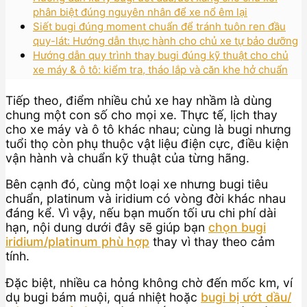
phân biệt đúng nguyên nhân để xe nổ êm lại
Siết bugi đúng moment chuẩn để tránh tuôn ren đầu
quy-lát: Hướng dẫn thực hành cho chủ xe tự bảo dưỡng
Hướng dẫn quy trình thay bugi đúng kỹ thuật cho chủ
xe máy & ô tô: kiểm tra, tháo lắp và căn khe hở chuẩn
Tiếp theo, điểm nhiều chủ xe hay nhầm là dùng
chung một con số cho mọi xe. Thực tế, lịch thay
cho xe máy và ô tô khác nhau; cùng là bugi nhưng
tuổi thọ còn phụ thuộc vật liệu điện cực, điều kiện
vận hành và chuẩn kỹ thuật của từng hãng.
Bên cạnh đó, cùng một loại xe nhưng bugi tiêu
chuẩn, platinum và iridium có vòng đời khác nhau
đáng kể. Vì vậy, nếu bạn muốn tối ưu chi phí dài
hạn, nội dung dưới đây sẽ giúp bạn
chọn bugi
iridium/platinum phù hợp
thay vì thay theo cảm
tính.
Đặc biệt, nhiều ca hỏng không chờ đến mốc km, ví
dụ bugi bám muội, quá nhiệt hoặc
bugi bị ướt dầu/