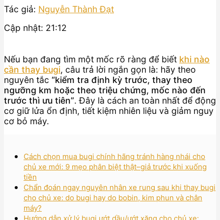
Tác giả:
Nguyễn Thành Đạt
Cập nhật: 21:12
Nếu bạn đang tìm một mốc rõ ràng để biết
khi nào
cần thay bugi
, câu trả lời ngắn gọn là: hãy theo
nguyên tắc
“kiểm tra định kỳ trước, thay theo
ngưỡng km hoặc theo triệu chứng, mốc nào đến
trước thì ưu tiên”
. Đây là cách an toàn nhất để động
cơ giữ lửa ổn định, tiết kiệm nhiên liệu và giảm nguy
cơ bỏ máy.
Cách chọn mua bugi chính hãng tránh hàng nhái cho
chủ xe mới: 9 mẹo phân biệt thật–giả trước khi xuống
tiền
Chẩn đoán ngay nguyên nhân xe rung sau khi thay bugi
cho chủ xe: do bugi hay do bobin, kim phun và chân
máy?
Hướng dẫn xử lý bugi ướt dầu/ướt xăng cho chủ xe: