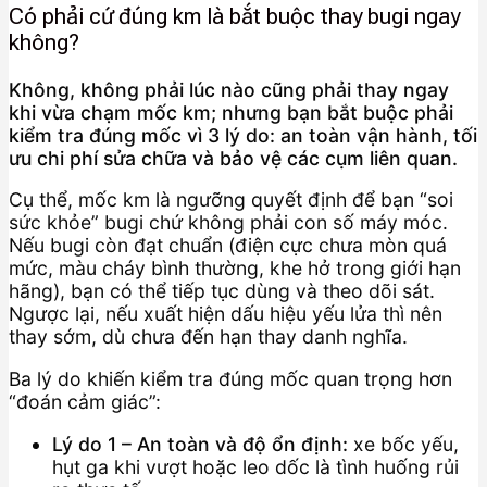
Có phải cứ đúng km là bắt buộc thay bugi ngay
không?
Không, không phải lúc nào cũng phải thay ngay
khi vừa chạm mốc km; nhưng bạn bắt buộc phải
kiểm tra đúng mốc vì 3 lý do: an toàn vận hành, tối
ưu chi phí sửa chữa và bảo vệ các cụm liên quan.
Cụ thể, mốc km là ngưỡng quyết định để bạn “soi
sức khỏe” bugi chứ không phải con số máy móc.
Nếu bugi còn đạt chuẩn (điện cực chưa mòn quá
mức, màu cháy bình thường, khe hở trong giới hạn
hãng), bạn có thể tiếp tục dùng và theo dõi sát.
Ngược lại, nếu xuất hiện dấu hiệu yếu lửa thì nên
thay sớm, dù chưa đến hạn thay danh nghĩa.
Ba lý do khiến kiểm tra đúng mốc quan trọng hơn
“đoán cảm giác”:
Lý do 1 – An toàn và độ ổn định:
xe bốc yếu,
hụt ga khi vượt hoặc leo dốc là tình huống rủi