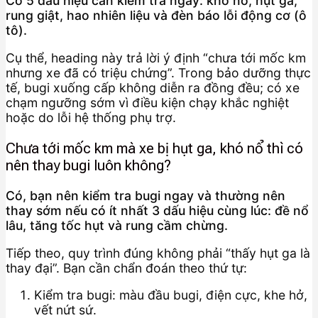
Có 5 dấu hiệu cần kiểm tra ngay: khó nổ, hụt ga,
rung giật, hao nhiên liệu và đèn báo lỗi động cơ (ô
tô).
Cụ thể, heading này trả lời ý định “chưa tới mốc km
nhưng xe đã có triệu chứng”. Trong bảo dưỡng thực
tế, bugi xuống cấp không diễn ra đồng đều; có xe
chạm ngưỡng sớm vì điều kiện chạy khắc nghiệt
hoặc do lỗi hệ thống phụ trợ.
Chưa tới mốc km mà xe bị hụt ga, khó nổ thì có
nên thay bugi luôn không?
Có, bạn nên kiểm tra bugi ngay và thường nên
thay sớm nếu có ít nhất 3 dấu hiệu cùng lúc: đề nổ
lâu, tăng tốc hụt và rung cầm chừng.
Tiếp theo, quy trình đúng không phải “thấy hụt ga là
thay đại”. Bạn cần chẩn đoán theo thứ tự:
Kiểm tra bugi: màu đầu bugi, điện cực, khe hở,
vết nứt sứ.