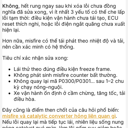
Không
, hết rung ngay sau khi xóa lỗi chưa đồng
nghĩa đã sửa xong, vì ít nhất 3 yếu tố có thể che lấp
lỗi tạm thời: điều kiện vận hành chưa tái tạo, ECU
reset thích nghi, hoặc lỗi điện ngắt quãng chưa xuất
hiện lại.
Hơn nữa, misfire có thể tái phát theo nhiệt độ và tải,
nên cần xác minh có hệ thống.
Tiêu chí xác nhận sửa xong:
Lái thử theo đúng điều kiện freeze frame.
Không phát sinh misfire counter bất thường.
Không quay lại mã P0300/P0301… sau 1–2 chu
kỳ chạy nóng–nguội.
Xe vận hành ổn định ở cầm chừng, tăng tốc, tải
điều hòa.
Đây cũng là điểm then chốt của câu hỏi phổ biến:
misfire và catalytic converter hỏng liên quan gì
.
Nếu lỗi quay lại mà tiếp tục lái, nhiên liệu sống nung
nóng catalyst quá mức, làm lõi gốm suy giảm hoặc