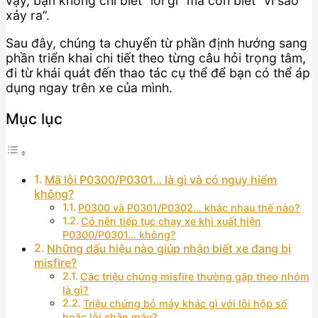
vậy, bạn không chỉ biết “lỗi gì” mà còn biết “vì sao
xảy ra”.
Sau đây, chúng ta chuyển từ phần định hướng sang
phần triển khai chi tiết theo từng câu hỏi trọng tâm,
đi từ khái quát đến thao tác cụ thể để bạn có thể áp
dụng ngay trên xe của mình.
Mục lục
Mã lỗi P0300/P0301… là gì và có nguy hiểm
không?
P0300 và P0301/P0302… khác nhau thế nào?
Có nên tiếp tục chạy xe khi xuất hiện
P0300/P0301… không?
Những dấu hiệu nào giúp nhận biết xe đang bị
misfire?
Các triệu chứng misfire thường gặp theo nhóm
là gì?
Triệu chứng bỏ máy khác gì với lỗi hộp số
hoặc lỗi chân máy?