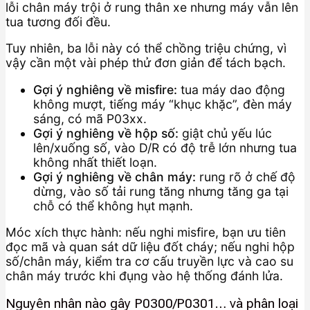
lỗi chân máy trội ở rung thân xe nhưng máy vẫn lên
tua tương đối đều.
Tuy nhiên, ba lỗi này có thể chồng triệu chứng, vì
vậy cần một vài phép thử đơn giản để tách bạch.
Gợi ý nghiêng về misfire:
tua máy dao động
không mượt, tiếng máy “khục khặc”, đèn máy
sáng, có mã P03xx.
Gợi ý nghiêng về hộp số:
giật chủ yếu lúc
lên/xuống số, vào D/R có độ trễ lớn nhưng tua
không nhất thiết loạn.
Gợi ý nghiêng về chân máy:
rung rõ ở chế độ
dừng, vào số tải rung tăng nhưng tăng ga tại
chỗ có thể không hụt mạnh.
Móc xích thực hành: nếu nghi misfire, bạn ưu tiên
đọc mã và quan sát dữ liệu đốt cháy; nếu nghi hộp
số/chân máy, kiểm tra cơ cấu truyền lực và cao su
chân máy trước khi đụng vào hệ thống đánh lửa.
Nguyên nhân nào gây P0300/P0301… và phân loại