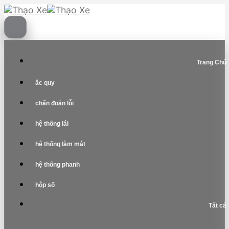
Skip
to
content
Trang Chủ
ắc quy
chẩn đoán lỗi
hệ thống lái
hệ thống làm mát
hệ thống phanh
hộp số
Tất cả