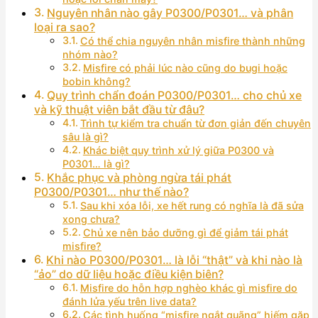
Nguyên nhân nào gây P0300/P0301… và phân
loại ra sao?
Có thể chia nguyên nhân misfire thành những
nhóm nào?
Misfire có phải lúc nào cũng do bugi hoặc
bobin không?
Quy trình chẩn đoán P0300/P0301… cho chủ xe
và kỹ thuật viên bắt đầu từ đâu?
Trình tự kiểm tra chuẩn từ đơn giản đến chuyên
sâu là gì?
Khác biệt quy trình xử lý giữa P0300 và
P0301… là gì?
Khắc phục và phòng ngừa tái phát
P0300/P0301… như thế nào?
Sau khi xóa lỗi, xe hết rung có nghĩa là đã sửa
xong chưa?
Chủ xe nên bảo dưỡng gì để giảm tái phát
misfire?
Khi nào P0300/P0301… là lỗi “thật” và khi nào là
“ảo” do dữ liệu hoặc điều kiện biên?
Misfire do hỗn hợp nghèo khác gì misfire do
đánh lửa yếu trên live data?
Các tình huống “misfire ngắt quãng” hiếm gặp