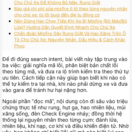
Cho Chủ Xe Để Không Bỏ Máy, Rung Giật
Báo giá chi phí sửa misfire ô tô theo từng nguyên nhân
cho chủ xe: từ lỗi bugi đến đại tu động cơ
Nên Dừng Hay Chạy Tiếp Khi Xe Bị Misfire (Bỏ Máy/Bỏ
Lửa)? Hướng Dẫn Quyết Định Nhanh Cho Chủ Xe
Chẩn đoán Misfire Gây Rung Giật Và Hao Xăng Trên Ô
Tô Cho Chủ Xe: Nguyên Nhân, Dấu Hiệu & Cách Khắc
Phục
Để đi đúng search intent, bài viết này tập trung vào
ba việc: giải nghĩa mã lỗi, phân biệt bản chất lỗi
theo từng mã, và đưa ra lộ trình kiểm tra theo thứ tự
ưu tiên. Cách tiếp cận này giúp bạn biết khi nào có
thể tự kiểm tra tại nhà, khi nào phải dừng xe và đưa
vào gara để tránh hư hại nặng hơn.
Ngoài phần “đọc mã”, nội dung còn đi sâu vào triệu
chứng thực tế như rung, hụt ga, hao nhiên liệu, mùi
xăng sống, đèn Check Engine nháy; đồng thời hệ
thống lại nguyên nhân theo từng cụm: đánh lửa,
nhiên liệu, khí nạp, cơ khí và điều khiển điện tử. Nhờ