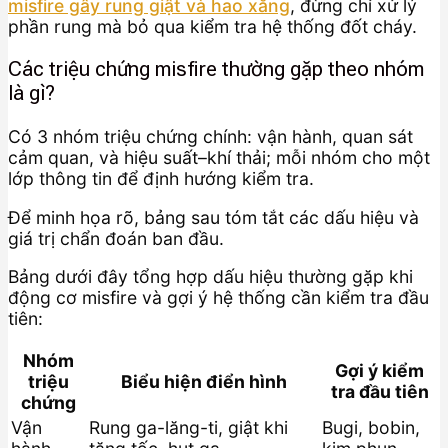
misfire gây rung giật và hao xăng
, đừng chỉ xử lý
phần rung mà bỏ qua kiểm tra hệ thống đốt cháy.
Các triệu chứng misfire thường gặp theo nhóm
là gì?
Có 3 nhóm triệu chứng chính: vận hành, quan sát
cảm quan, và hiệu suất–khí thải; mỗi nhóm cho một
lớp thông tin để định hướng kiểm tra.
Để minh họa rõ, bảng sau tóm tắt các dấu hiệu và
giá trị chẩn đoán ban đầu.
Bảng dưới đây tổng hợp dấu hiệu thường gặp khi
động cơ misfire và gợi ý hệ thống cần kiểm tra đầu
tiên:
Nhóm
Gợi ý kiểm
triệu
Biểu hiện điển hình
tra đầu tiên
chứng
Vận
Rung ga-lăng-ti, giật khi
Bugi, bobin,