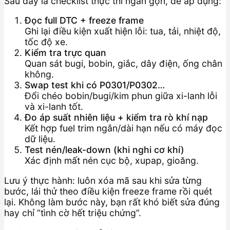
Sau đây là checklist thực thi ngắn gọn, dễ áp dụng:
Đọc full DTC + freeze frame
Ghi lại điều kiện xuất hiện lỗi: tua, tải, nhiệt độ,
tốc độ xe.
Kiểm tra trực quan
Quan sát bugi, bobin, giắc, dây điện, ống chân
không.
Swap test khi có P0301/P0302…
Đổi chéo bobin/bugi/kim phun giữa xi-lanh lỗi
và xi-lanh tốt.
Đo áp suất nhiên liệu + kiểm tra rò khí nạp
Kết hợp fuel trim ngắn/dài hạn nếu có máy đọc
dữ liệu.
Test nén/leak-down (khi nghi cơ khí)
Xác định mất nén cục bộ, xupap, gioăng.
Lưu ý thực hành: luôn xóa mã sau khi sửa từng
bước, lái thử theo điều kiện freeze frame rồi quét
lại. Không làm bước này, bạn rất khó biết sửa đúng
hay chỉ “tình cờ hết triệu chứng”.