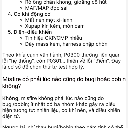
Rò ống chân không, gioăng cổ hút
MAF/MAP đọc sai
Cơ khí động cơ
Mất nén một xi-lanh
Xupap kín kém, mòn cam
Điện–điều khiển
Tín hiệu CKP/CMP nhiễu
Dây mass kém, harness chập chờn
Theo khía cạnh vận hành, P0300 thường liên quan
lỗi “hệ thống”, còn P0301… thiên về lỗi “điểm”. Đây
là cơ sở để chọn thứ tự test hợp lý.
Misfire có phải lúc nào cũng do bugi hoặc bobin
không?
Không
, misfire không phải lúc nào cũng do
bugi/bobin; ít nhất có ba nhóm khác gây ra biểu
hiện tương tự: nhiên liệu, cơ khí nén, và điều khiển
điện tử.
Ngược lại, chỉ thay bugi/bobin theo cảm tính có thể