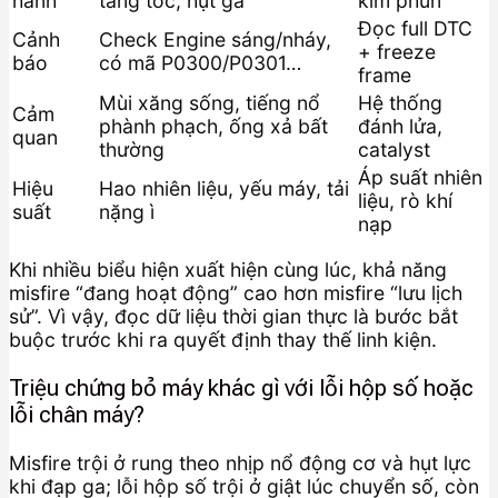
hành
tăng tốc, hụt ga
kim phun
Đọc full DTC
Cảnh
Check Engine sáng/nháy,
+ freeze
báo
có mã P0300/P0301…
frame
Mùi xăng sống, tiếng nổ
Hệ thống
Cảm
phành phạch, ống xả bất
đánh lửa,
quan
thường
catalyst
Áp suất nhiên
Hiệu
Hao nhiên liệu, yếu máy, tải
liệu, rò khí
suất
nặng ì
nạp
Khi nhiều biểu hiện xuất hiện cùng lúc, khả năng
misfire “đang hoạt động” cao hơn misfire “lưu lịch
sử”. Vì vậy, đọc dữ liệu thời gian thực là bước bắt
buộc trước khi ra quyết định thay thế linh kiện.
Triệu chứng bỏ máy khác gì với lỗi hộp số hoặc
lỗi chân máy?
Misfire trội ở rung theo nhịp nổ động cơ và hụt lực
khi đạp ga; lỗi hộp số trội ở giật lúc chuyển số, còn