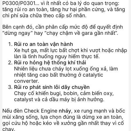
P0300/P0301… vì ít nhất có ba lý do quan trọng:
tăng rủi ro an toàn, tăng hư hại phần cứng, và tăng
chi phí sửa chữa theo cấp số nhân.
Bên cạnh đó, cần phân cấp mức độ để quyết định
“dừng ngay” hay “chạy chậm về gara gần nhất”.
Rủi ro an toàn vận hành
Xe hụt ga, mất lực bất chợt khi vượt hoặc nhập
làn là tình huống nguy hiểm thực tế.
Rủi ro hỏng hệ thống khí thải
Nhiên liệu chưa cháy lọt xuống ống xả, làm
nhiệt tăng cao bất thường ở catalytic
converter.
Rủi ro phát sinh lỗi dây chuyền
Chạy cố khiến bugi, bobin, cảm biến oxy,
catalyst và cả dầu máy bị ảnh hưởng.
Nếu đèn Check Engine
nháy
, xe rung mạnh và bốc
mùi xăng sống, lựa chọn đúng là dừng xe an toàn,
gọi cứu hộ hoặc kéo về xưởng gần nhất thay vì cố
chạy.