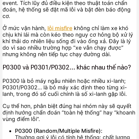
event. Tích lũy đủ điều kiện theo thuật toán chẩn
đoán, hệ thống sẽ đặt mã lỗi và bật đèn báo động
cơ.
Ở mức vận hành,
lỗi misfire
không chỉ làm xe khó
chịu khi lái mà còn kéo theo nguy cơ hỏng bộ xử lý
khí thải do nhiên liệu sống đi vào ống xả. Đây là lý
do vì sao nhiều trường hợp “xe vẫn chạy được”
nhưng không nên tiếp tục chạy đường dài.
P0300 và P0301/P0302… khác nhau thế nào?
P0300 là bỏ máy ngẫu nhiên hoặc nhiều xi-lanh;
P0301/P0302… là bỏ máy xác định theo từng xi-
lanh, trong đó số cuối chính là số xi-lanh gặp lỗi.
Cụ thể hơn, phân biệt đúng hai nhóm này sẽ quyết
định hướng chẩn đoán “toàn hệ thống” hay “khoanh
vùng điểm lỗi”.
P0300 (Random/Multiple Misfire):
Thường gợi ý lỗi có tính hệ thống: chất lượng