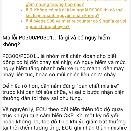
gồm những trường hợp nào?
Không có mã đi kèm ngoài P0300 thì có thể
kết luận nhanh nguyên nhân không?
Mode $06 và misfire counter có ý nghĩa gì với
người không chuyên?
Mã lỗi P0300/P0301… là gì và có nguy hiểm
không?
P0300/P0301… là nhóm mã chẩn đoán cho biết
động cơ bị đốt cháy sai nhịp; có nguy hiểm và mức
nguy hiểm tăng nhanh nếu xe rung mạnh, đèn máy
nháy liên tục, hoặc có mùi nhiên liệu chưa cháy.
Để hiểu rõ hơn, cần nắm đúng “bản chất misfire”
trước khi bàn tới sửa chữa, vì sai ở bước nhận diện
thường dẫn tới thay sai phụ tùng.
Về nguyên lý, ECU theo dõi biến thiên tốc độ quay
trục khuỷu qua cảm biến CKP. Khi một kỳ nổ yếu
hoặc không nổ, tốc độ trục khuỷu giảm bất thường
tại thời điểm tương ứng, ECU ghi nhận thành misfire