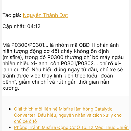
Tác giả:
Nguyễn Thành Đạt
Cập nhật: 04:12
Mã P0300/P0301… là nhóm mã OBD-II phản ánh
hiện tượng động cơ đốt cháy không ổn định
(misfire), trong đó P0300 thường chỉ bỏ máy ngẫu
nhiên nhiều xi-lanh, còn P0301/P0302… chỉ rõ xi-
lanh cụ thể. Nếu hiểu đúng ngay từ đầu, chủ xe sẽ
tránh được việc thay linh kiện theo kiểu “đoán
bệnh”, giảm chi phí và rút ngắn thời gian nằm
xưởng.
Giải thích mối liên hệ Misfire làm hỏng Catalytic
Converter: Dấu hiệu, nguyên nhân và cách xử lý cho
chủ xe ô tô
Phòng Tránh Misfire Động Cơ Ô Tô: 12 Mẹo Thực Chiến