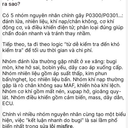
ra sao?
Có 5 nhóm nguyên nhân chính gây P0300/P0301…:
đánh lửa, nhiên liệu, khí nạp/chân không, cơ khí
động cơ, và điều khiển điện tử; phân loại đúng giúp
chẩn đoán nhanh và tránh thay nhầm.
Tiếp theo, ta đi theo logic “từ dễ kiểm tra đến khó
kiểm tra” để tối ưu thời gian và chi phí.
Nhóm đánh lửa thường gặp nhất ở xe xăng: bugi
mòn, khe hở sai, bobin yếu, dây cao áp xuống cấp.
Nhóm nhiên liệu gồm áp suất thấp, kim phun
bẩn/nghẹt, lọc nhiên liệu bẩn. Nhóm khí nạp thường
gặp là rò chân không sau MAF, khiến hòa khí lệch.
Nhóm cơ khí gồm mất nén, xupap hở, gioăng quy-
lát. Nhóm điều khiển gồm cảm biến, mass, dây dẫn,
ECU.
Chính vì nhiều nhóm nguyên nhân cùng tạo một biểu
hiện, việc “kết luận nhanh do bugi” là sai lầm phổ
biến nhất trong sửa
lỗi misfire
.