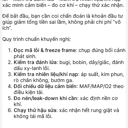
xác minh cảm biến – đo cơ khí – chạy thử xác nhận.
Để bắt đầu, bạn cần coi chẩn đoán là khoản đầu tư
giúp giảm tổng tiền sai lầm, không phải chi phí “vô
ích”.
Quy trình chuẩn khuyến nghị:
Đọc mã lỗi & freeze frame
: chụp đúng bối cảnh
phát sinh.
Kiểm tra đánh lửa
: bugi, bobin, dây/giắc, đánh
dấu xy-lanh lỗi.
Kiểm tra nhiên liệu/khí nạp
: áp suất, kim phun,
rò chân không, bướm ga.
Đối chiếu dữ liệu cảm biến
: MAF/MAP/O2 theo
điều kiện tải.
Đo nén/leak-down khi cần
: xác định nền cơ
khí.
Chạy thử hậu sửa
: xác nhận hết rung giật và
không tái mã lỗi.