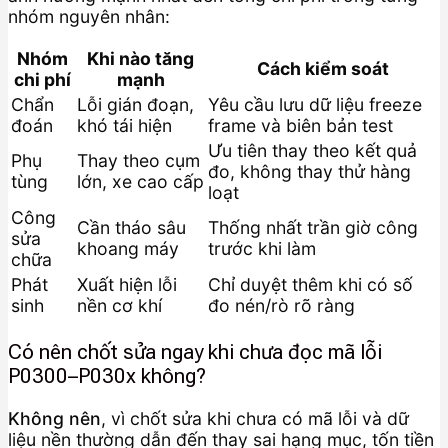
nhóm nguyên nhân:
Nhóm
Khi nào tăng
Cách kiểm soát
chi phí
mạnh
Chẩn
Lỗi gián đoạn,
Yêu cầu lưu dữ liệu freeze
đoán
khó tái hiện
frame và biên bản test
Ưu tiên thay theo kết quả
Phụ
Thay theo cụm
đo, không thay thử hàng
tùng
lớn, xe cao cấp
loạt
Công
Cần tháo sâu
Thống nhất trần giờ công
sửa
khoang máy
trước khi làm
chữa
Phát
Xuất hiện lỗi
Chỉ duyệt thêm khi có số
sinh
nền cơ khí
đo nén/rò rõ ràng
Có nên chốt sửa ngay khi chưa đọc mã lỗi
P0300–P030x không?
Không nên
, vì chốt sửa khi chưa có mã lỗi và dữ
liệu nền thường dẫn đến thay sai hạng mục, tốn tiền