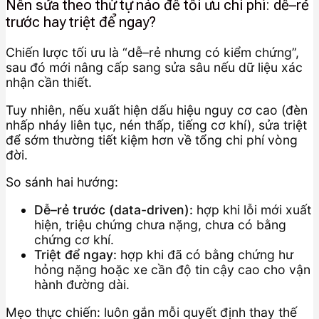
Nên sửa theo thứ tự nào để tối ưu chi phí: dễ–rẻ
trước hay triệt để ngay?
Chiến lược tối ưu là “dễ–rẻ nhưng có kiểm chứng”,
sau đó mới nâng cấp sang sửa sâu nếu dữ liệu xác
nhận cần thiết.
Tuy nhiên, nếu xuất hiện dấu hiệu nguy cơ cao (đèn
nhấp nháy liên tục, nén thấp, tiếng cơ khí), sửa triệt
để sớm thường tiết kiệm hơn về tổng chi phí vòng
đời.
So sánh hai hướng:
Dễ–rẻ trước (data-driven):
hợp khi lỗi mới xuất
hiện, triệu chứng chưa nặng, chưa có bằng
chứng cơ khí.
Triệt để ngay:
hợp khi đã có bằng chứng hư
hỏng nặng hoặc xe cần độ tin cậy cao cho vận
hành đường dài.
Mẹo thực chiến: luôn gắn mỗi quyết định thay thế