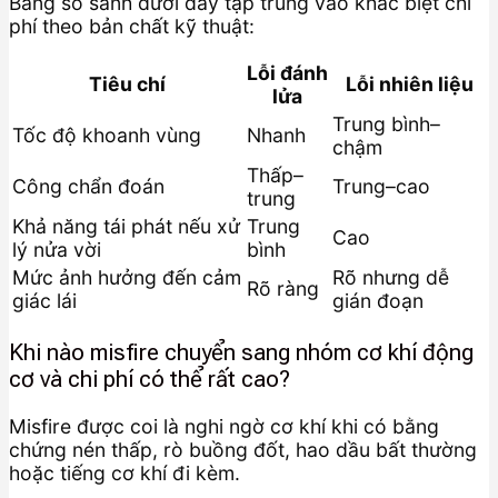
Bảng so sánh dưới đây tập trung vào khác biệt chi
phí theo bản chất kỹ thuật:
Lỗi đánh
Tiêu chí
Lỗi nhiên liệu
lửa
Trung bình–
Tốc độ khoanh vùng
Nhanh
chậm
Thấp–
Công chẩn đoán
Trung–cao
trung
Khả năng tái phát nếu xử
Trung
Cao
lý nửa vời
bình
Mức ảnh hưởng đến cảm
Rõ nhưng dễ
Rõ ràng
giác lái
gián đoạn
Khi nào misfire chuyển sang nhóm cơ khí động
cơ và chi phí có thể rất cao?
Misfire được coi là nghi ngờ cơ khí khi có bằng
chứng nén thấp, rò buồng đốt, hao dầu bất thường
hoặc tiếng cơ khí đi kèm.