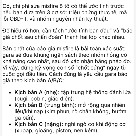
Có
, chi phí sửa misfire ô tô có thể ước tính trước
nếu bạn dựa trên 3 cơ sở: triệu chứng thực tế, mã
lỗi OBD-II, và nhóm nguyên nhân kỹ thuật.
Để hiểu rõ hơn, cần tách “ước tính ban đầu” và “báo
giá chốt sau chẩn đoán” thành hai lớp khác nhau.
Bản chất của báo giá misfire là bài toán xác suất:
gara sẽ đưa khung ngân sách theo nhóm hỏng có
khả năng cao nhất, sau đó xác nhận bằng phép đo.
Vì vậy, đừng kỳ vọng con số “chốt cứng” ngay từ
cuộc gọi đầu tiên. Cách đúng là yêu cầu gara báo
giá theo
kịch bản A/B/C
:
Kịch bản A (nhẹ):
tập trung hệ thống đánh lửa
(bugi, bobin, giắc điện).
Kịch bản B (trung bình):
mở rộng qua nhiên
liệu/khí nạp (kim phun, rò chân không, bướm
ga bẩn).
Kịch bản C (nặng):
nghi ngờ cơ khí động cơ
(xupap, gioăng, piston, nén kém).