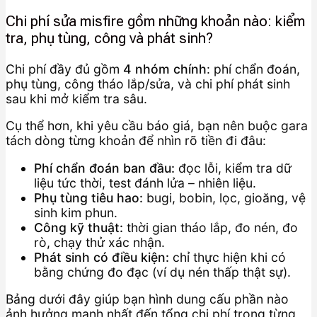
Chi phí sửa misfire gồm những khoản nào: kiểm
tra, phụ tùng, công và phát sinh?
Chi phí đầy đủ gồm
4 nhóm chính
: phí chẩn đoán,
phụ tùng, công tháo lắp/sửa, và chi phí phát sinh
sau khi mở kiểm tra sâu.
Cụ thể hơn, khi yêu cầu báo giá, bạn nên buộc gara
tách dòng từng khoản để nhìn rõ tiền đi đâu:
Phí chẩn đoán ban đầu:
đọc lỗi, kiểm tra dữ
liệu tức thời, test đánh lửa – nhiên liệu.
Phụ tùng tiêu hao:
bugi, bobin, lọc, gioăng, vệ
sinh kim phun.
Công kỹ thuật:
thời gian tháo lắp, đo nén, đo
rò, chạy thử xác nhận.
Phát sinh có điều kiện:
chỉ thực hiện khi có
bằng chứng đo đạc (ví dụ nén thấp thật sự).
Bảng dưới đây giúp bạn hình dung cấu phần nào
ảnh hưởng mạnh nhất đến tổng chi phí trong từng