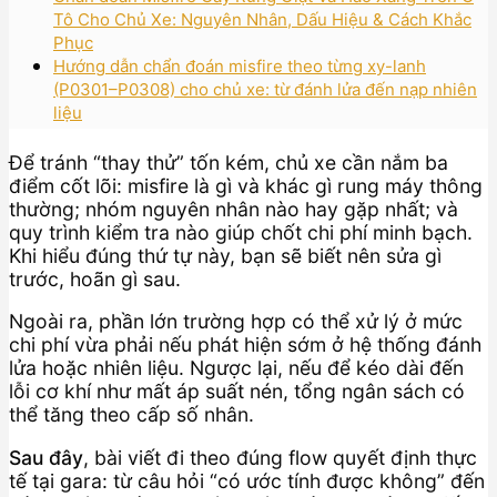
Tô Cho Chủ Xe: Nguyên Nhân, Dấu Hiệu & Cách Khắc
Phục
Hướng dẫn chẩn đoán misfire theo từng xy-lanh
(P0301–P0308) cho chủ xe: từ đánh lửa đến nạp nhiên
liệu
Để tránh “thay thử” tốn kém, chủ xe cần nắm ba
điểm cốt lõi: misfire là gì và khác gì rung máy thông
thường; nhóm nguyên nhân nào hay gặp nhất; và
quy trình kiểm tra nào giúp chốt chi phí minh bạch.
Khi hiểu đúng thứ tự này, bạn sẽ biết nên sửa gì
trước, hoãn gì sau.
Ngoài ra, phần lớn trường hợp có thể xử lý ở mức
chi phí vừa phải nếu phát hiện sớm ở hệ thống đánh
lửa hoặc nhiên liệu. Ngược lại, nếu để kéo dài đến
lỗi cơ khí như mất áp suất nén, tổng ngân sách có
thể tăng theo cấp số nhân.
Sau đây
, bài viết đi theo đúng flow quyết định thực
tế tại gara: từ câu hỏi “có ước tính được không” đến