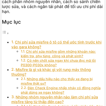
cách phân nhóm nguyên nhân, cách so sánh chiến
lược sửa, và cách ngăn tái phát để tối ưu chi phí dài
hạn.
Mục lục
Chi phí sửa misfire ô tô có thể ước tính trước khi
vào gara không?
Chi phí sửa misfire gồm những khoản nào:
kiểm tra, phụ tùng, công và phát sinh?
Có nên chốt sửa ngay khi chưa đọc mã lỗi
P0300–P030x không?
Misfire là gì và khác gì với rung máy thông
thường?
Những dấu hiệu nào cho thấy xe đang bị
misfire thật sự?
Đèn Check Engine nhấp nháy có đồng nghĩa
phải dừng xe ngay không?
Những nhóm nguyên nhân nào làm chi phí sửa
misfire tăng từ thấp đến cao?