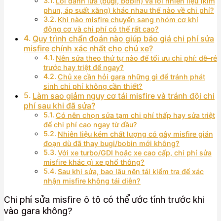
Lỗi đánh lửa (bugi, bobin) và lỗi nhiên liệu (kim
phun, áp suất xăng) khác nhau thế nào về chi phí?
Khi nào misfire chuyển sang nhóm cơ khí
động cơ và chi phí có thể rất cao?
Quy trình chẩn đoán nào giúp báo giá chi phí sửa
misfire chính xác nhất cho chủ xe?
Nên sửa theo thứ tự nào để tối ưu chi phí: dễ–rẻ
trước hay triệt để ngay?
Chủ xe cần hỏi gara những gì để tránh phát
sinh chi phí không cần thiết?
Làm sao giảm nguy cơ tái misfire và tránh đội chi
phí sau khi đã sửa?
Có nên chọn sửa tạm chi phí thấp hay sửa triệt
để chi phí cao ngay từ đầu?
Nhiên liệu kém chất lượng có gây misfire gián
đoạn dù đã thay bugi/bobin mới không?
Với xe turbo/GDI hoặc xe cao cấp, chi phí sửa
misfire khác gì xe phổ thông?
Sau khi sửa, bao lâu nên tái kiểm tra để xác
nhận misfire không tái diễn?
Chi phí sửa misfire ô tô có thể ước tính trước khi
vào gara không?