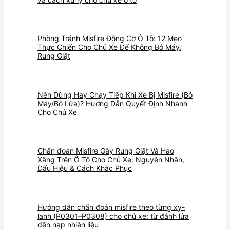
Phòng Tránh Misfire Động Cơ Ô Tô: 12 Mẹo
Thực Chiến Cho Chủ Xe Để Không Bỏ Máy,
Rung Giật
Nên Dừng Hay Chạy Tiếp Khi Xe Bị Misfire (Bỏ
Máy/Bỏ Lửa)? Hướng Dẫn Quyết Định Nhanh
Cho Chủ Xe
Chẩn đoán Misfire Gây Rung Giật Và Hao
Xăng Trên Ô Tô Cho Chủ Xe: Nguyên Nhân,
Dấu Hiệu & Cách Khắc Phục
Hướng dẫn chẩn đoán misfire theo từng xy-
lanh (P0301–P0308) cho chủ xe: từ đánh lửa
đến nạp nhiên liệu