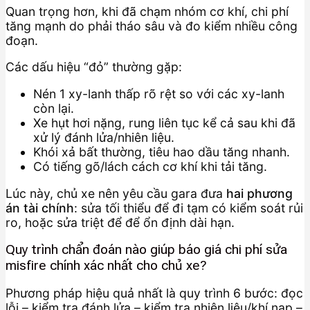
Quan trọng hơn, khi đã chạm nhóm cơ khí, chi phí
tăng mạnh do phải tháo sâu và đo kiểm nhiều công
đoạn.
Các dấu hiệu “đỏ” thường gặp:
Nén 1 xy-lanh thấp rõ rệt so với các xy-lanh
còn lại.
Xe hụt hơi nặng, rung liên tục kể cả sau khi đã
xử lý đánh lửa/nhiên liệu.
Khói xả bất thường, tiêu hao dầu tăng nhanh.
Có tiếng gõ/lách cách cơ khí khi tải tăng.
Lúc này, chủ xe nên yêu cầu gara đưa
hai phương
án tài chính
: sửa tối thiểu để đi tạm có kiểm soát rủi
ro, hoặc sửa triệt để để ổn định dài hạn.
Quy trình chẩn đoán nào giúp báo giá chi phí sửa
misfire chính xác nhất cho chủ xe?
Phương pháp hiệu quả nhất là quy trình 6 bước: đọc
lỗi – kiểm tra đánh lửa – kiểm tra nhiên liệu/khí nạp –