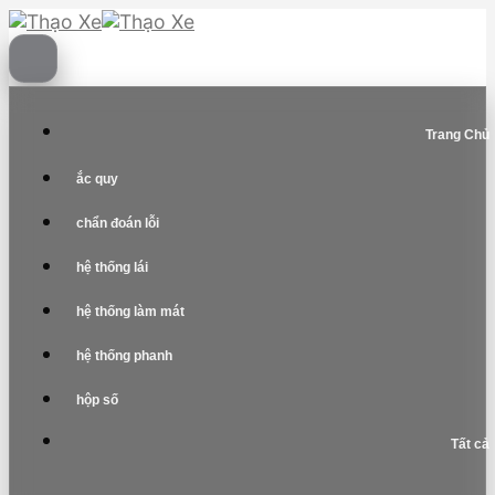
Skip
to
content
Trang Chủ
ắc quy
chẩn đoán lỗi
hệ thống lái
hệ thống làm mát
hệ thống phanh
hộp số
Tất cả