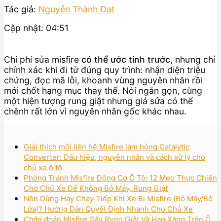
Tác giả:
Nguyễn Thành Đạt
Cập nhật: 04:51
Chi phí sửa misfire
có thể ước tính trước
, nhưng chỉ
chính xác khi đi từ đúng quy trình: nhận diện triệu
chứng, đọc mã lỗi, khoanh vùng nguyên nhân rồi
mới chốt hạng mục thay thế. Nói ngắn gọn, cùng
một hiện tượng rung giật nhưng giá sửa có thể
chênh rất lớn vì nguyên nhân gốc khác nhau.
Giải thích mối liên hệ Misfire làm hỏng Catalytic
Converter: Dấu hiệu, nguyên nhân và cách xử lý cho
chủ xe ô tô
Phòng Tránh Misfire Động Cơ Ô Tô: 12 Mẹo Thực Chiến
Cho Chủ Xe Để Không Bỏ Máy, Rung Giật
Nên Dừng Hay Chạy Tiếp Khi Xe Bị Misfire (Bỏ Máy/Bỏ
Lửa)? Hướng Dẫn Quyết Định Nhanh Cho Chủ Xe
Chẩn đoán Misfire Gây Rung Giật Và Hao Xăng Trên Ô