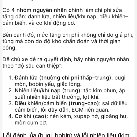
Có
4 nhóm nguyên nhân chính
làm chi phí sửa
tăng dần: đánh lửa, nhiên liệu/khí nạp, điều khiển–
cảm biến, và cơ khí động cơ.
Bên cạnh đó, mức tăng chi phí không chỉ do giá phụ
tùng mà còn do độ khó chẩn đoán và thời gian
công.
Để chủ xe dễ ra quyết định, hãy nhìn nguyên nhân
theo “độ sâu can thiệp”:
Đánh lửa (thường chi phí thấp–trung):
bugi
mòn, bobin yếu, giắc lỏng.
Nhiên liệu/khí nạp (trung):
tắc kim phun, áp
suất nhiên liệu bất thường, lọt khí.
Điều khiển/cảm biến (trung–cao):
sai dữ liệu
cảm biến, lỗi dây dẫn, ECM liên quan.
Cơ khí (cao):
nén kém, xupap hở, gioăng hư,
mòn cụm cơ.
Lỗi đánh lửa (bugi, bobin) và lỗi nhiên liệu (kim