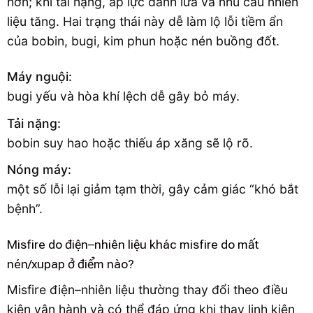
hơn; khi tải nặng, áp lực đánh lửa và nhu cầu nhiên
liệu tăng. Hai trạng thái này dễ làm lộ lỗi tiềm ẩn
của bobin, bugi, kim phun hoặc nén buồng đốt.
Máy nguội:
bugi yếu và hòa khí lệch dễ gây bỏ máy.
Tải nặng:
bobin suy hao hoặc thiếu áp xăng sẽ lộ rõ.
Nóng máy:
một số lỗi lại giảm tạm thời, gây cảm giác “khó bắt
bệnh”.
Misfire do điện–nhiên liệu khác misfire do mất
nén/xupap ở điểm nào?
Misfire điện–nhiên liệu thường thay đổi theo điều
kiện vận hành và có thể đáp ứng khi thay linh kiện