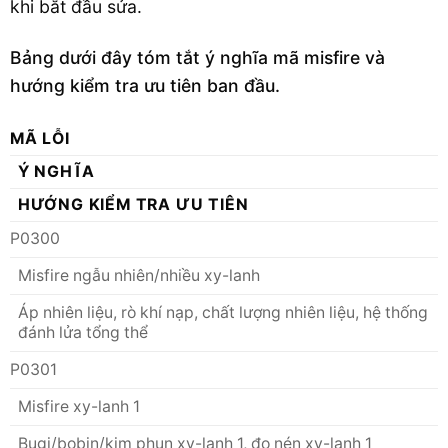
khi bắt đầu sửa.
Bảng dưới đây tóm tắt ý nghĩa mã misfire và
hướng kiểm tra ưu tiên ban đầu.
MÃ LỖI
Ý NGHĨA
HƯỚNG KIỂM TRA ƯU TIÊN
P0300
Misfire ngẫu nhiên/nhiều xy-lanh
Áp nhiên liệu, rò khí nạp, chất lượng nhiên liệu, hệ thống
đánh lửa tổng thể
P0301
Misfire xy-lanh 1
Bugi/bobin/kim phun xy-lanh 1, đo nén xy-lanh 1