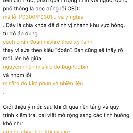
Bên cạnh đó, phần quan trọng nhất với người dùng
phổ thông là đọc đúng lỗi OBD:
mã lỗi P0300/P0301… và ý nghĩa
. Đây là chìa khóa để định vị nhanh khu vực hỏng,
từ đó áp dụng
cách chẩn đoán misfire theo xy-lanh
thay vì sửa theo kiểu “đoán”. Bạn cũng sẽ thấy rõ
mối liên hệ giữa
nguyên nhân misfire do bugi/bobin
và nhóm lỗi
misfire do kim phun và nhiên liệu
.
Giới thiệu ý mới: sau khi đi qua nền tảng và quy
trình kiểm tra, bài viết mở rộng sang các tình huống
khó như
có nên chạy tiếp khi misfire