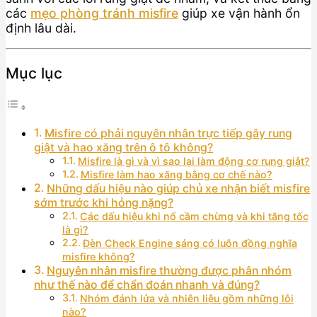
các
mẹo phòng tránh misfire
giúp xe vận hành ổn
định lâu dài.
Mục lục
Misfire có phải nguyên nhân trực tiếp gây rung
giật và hao xăng trên ô tô không?
Misfire là gì và vì sao lại làm động cơ rung giật?
Misfire làm hao xăng bằng cơ chế nào?
Những dấu hiệu nào giúp chủ xe nhận biết misfire
sớm trước khi hỏng nặng?
Các dấu hiệu khi nổ cầm chừng và khi tăng tốc
là gì?
Đèn Check Engine sáng có luôn đồng nghĩa
misfire không?
Nguyên nhân misfire thường được phân nhóm
như thế nào để chẩn đoán nhanh và đúng?
Nhóm đánh lửa và nhiên liệu gồm những lỗi
nào?