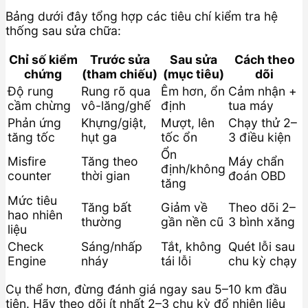
Bảng dưới đây tổng hợp các tiêu chí kiểm tra hệ
thống sau sửa chữa:
Chỉ số kiểm
Trước sửa
Sau sửa
Cách theo
chứng
(tham chiếu)
(mục tiêu)
dõi
Độ rung
Rung rõ qua
Êm hơn, ổn
Cảm nhận +
cầm chừng
vô-lăng/ghế
định
tua máy
Phản ứng
Khựng/giật,
Mượt, lên
Chạy thử 2–
tăng tốc
hụt ga
tốc ổn
3 điều kiện
Ổn
Misfire
Tăng theo
Máy chẩn
định/không
counter
thời gian
đoán OBD
tăng
Mức tiêu
Tăng bất
Giảm về
Theo dõi 2–
hao nhiên
thường
gần nền cũ
3 bình xăng
liệu
Check
Sáng/nhấp
Tắt, không
Quét lỗi sau
Engine
nháy
tái lỗi
chu kỳ chạy
Cụ thể hơn, đừng đánh giá ngay sau 5–10 km đầu
tiên. Hãy theo dõi ít nhất 2–3 chu kỳ đổ nhiên liệu