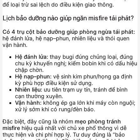
để loại trừ sai lệch do điều kiện giao thông.
Lịch bảo dưỡng nào giúp ngăn misfire tái phát?
Có 4 trụ cột bảo dưỡng giúp phòng ngừa tái phát:
hệ đánh lửa, hệ nạp–phun, nhiên liệu và thói quen
vận hành.
Hệ đánh lửa:
thay bugi đúng chủng loại, đúng
chu kỳ khuyến nghị; kiểm bobin khi có dấu hiệu
chập chờn.
Hệ nạp–phun:
vệ sinh kim phun/họng ga định
kỳ phù hợp điều kiện sử dụng.
Nhiên liệu:
ưu tiên trạm uy tín, tránh để bình
cạn thường xuyên.
Vận hành:
không ép ga lớn khi máy còn nguội;
xử lý sớm khi có rung/đèn báo.
Đặc biệt, đây cũng là nhóm
mẹo phòng tránh
misfire
hiệu quả nhất với chủ xe phổ thông vì dễ
thực hiện và chi phí hợp lý. Tư duy đúng là “bảo