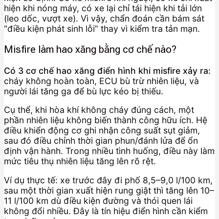
hiện khi nóng máy, có xe lại chỉ tái hiện khi tải lớn
(leo dốc, vượt xe). Vì vậy, chẩn đoán cần bám sát
“điều kiện phát sinh lỗi” thay vì kiểm tra tản mạn.
Misfire làm hao xăng bằng cơ chế nào?
Có 3 cơ chế hao xăng điển hình khi misfire xảy ra:
cháy không hoàn toàn, ECU bù trừ nhiên liệu, và
người lái tăng ga để bù lực kéo bị thiếu.
Cụ thể, khi hòa khí không cháy đúng cách, một
phần nhiên liệu không biến thành công hữu ích. Hệ
điều khiển động cơ ghi nhận công suất sụt giảm,
sau đó điều chỉnh thời gian phun/đánh lửa để ổn
định vận hành. Trong nhiều tình huống, điều này làm
mức tiêu thụ nhiên liệu tăng lên rõ rệt.
Ví dụ thực tế: xe trước đây đi phố 8,5–9,0 l/100 km,
sau một thời gian xuất hiện rung giật thì tăng lên 10–
11 l/100 km dù điều kiện đường và thói quen lái
không đổi nhiều. Đây là tín hiệu điển hình cần kiểm