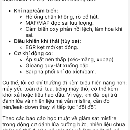
Khí nạp/cảm biến:
Hở ống chân không, rò cổ hút.
MAF/MAP đọc sai lưu lượng.
Cảm biến oxy phản hồi lệch, làm hòa khí
sai.
Điều khiển khí thải (tùy xe):
EGR kẹt mở/kẹt đóng.
Cơ khí động cơ:
Áp suất nén thấp (xéc-măng, xupap).
Gioăng quy-lát xuống cấp.
Sai pha phối khí do xích/cam.
Cụ thể, lỗi cơ khí thường đi kèm biểu hiện nặng hơn:
máy yếu toàn dải tua, tiếng máy thô, có thể kèm
khói xả hoặc tiêu hao dầu. Vì vậy, khi đã loại trừ
đánh lửa và nhiên liệu mà vẫn misfire, cần đo
nén/leak-down thay vì tiếp tục “đổi đồ”.
Theo các báo cáo học thuật về giám sát misfire
trong động cơ đánh lửa cưỡng bức, nhiên liệu chưa