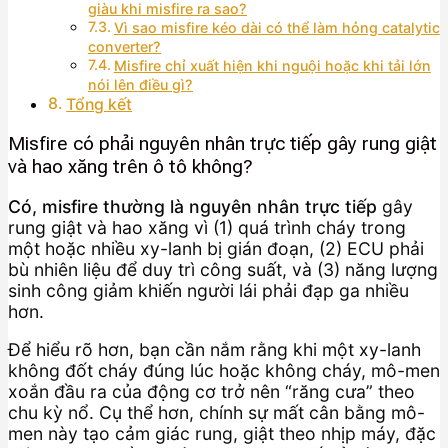
giàu khi misfire ra sao?
Vì sao misfire kéo dài có thể làm hỏng catalytic
converter?
Misfire chỉ xuất hiện khi nguội hoặc khi tải lớn
nói lên điều gì?
Tổng kết
Misfire có phải nguyên nhân trực tiếp gây rung giật
và hao xăng trên ô tô không?
Có, misfire thường là nguyên nhân trực tiếp
gây
rung giật và hao xăng vì (1) quá trình cháy trong
một hoặc nhiều xy-lanh bị gián đoạn, (2) ECU phải
bù nhiên liệu để duy trì công suất, và (3) năng lượng
sinh công giảm khiến người lái phải đạp ga nhiều
hơn.
Để hiểu rõ hơn, bạn cần nắm rằng khi một xy-lanh
không đốt cháy đúng lúc hoặc không cháy, mô-men
xoắn đầu ra của động cơ trở nên “răng cưa” theo
chu kỳ nổ. Cụ thể hơn, chính sự mất cân bằng mô-
men này tạo cảm giác rung, giật theo nhịp máy, đặc