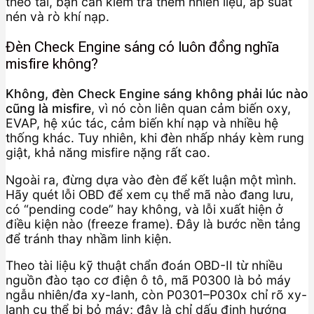
theo tải, bạn cần kiểm tra thêm nhiên liệu, áp suất
nén và rò khí nạp.
Đèn Check Engine sáng có luôn đồng nghĩa
misfire không?
Không, đèn Check Engine sáng không phải lúc nào
cũng là misfire
, vì nó còn liên quan cảm biến oxy,
EVAP, hệ xúc tác, cảm biến khí nạp và nhiều hệ
thống khác. Tuy nhiên, khi đèn nhấp nháy kèm rung
giật, khả năng misfire nặng rất cao.
Ngoài ra, đừng dựa vào đèn để kết luận một mình.
Hãy quét lỗi OBD để xem cụ thể mã nào đang lưu,
có “pending code” hay không, và lỗi xuất hiện ở
điều kiện nào (freeze frame). Đây là bước nền tảng
để tránh thay nhầm linh kiện.
Theo tài liệu kỹ thuật chẩn đoán OBD-II từ nhiều
nguồn đào tạo cơ điện ô tô, mã P0300 là bỏ máy
ngẫu nhiên/đa xy-lanh, còn P0301–P030x chỉ rõ xy-
lanh cụ thể bị bỏ máy; đây là chỉ dấu định hướng