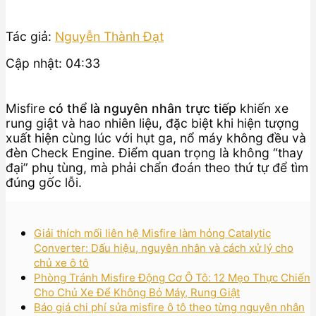
Tác giả:
Nguyễn Thành Đạt
Cập nhật: 04:33
Misfire
có thể là nguyên nhân trực tiếp
khiến xe
rung giật và hao nhiên liệu, đặc biệt khi hiện tượng
xuất hiện cùng lúc với hụt ga, nổ máy không đều và
đèn Check Engine. Điểm quan trọng là không “thay
đại” phụ tùng, mà phải chẩn đoán theo thứ tự để tìm
đúng gốc lỗi.
Giải thích mối liên hệ Misfire làm hỏng Catalytic
Converter: Dấu hiệu, nguyên nhân và cách xử lý cho
chủ xe ô tô
Phòng Tránh Misfire Động Cơ Ô Tô: 12 Mẹo Thực Chiến
Cho Chủ Xe Để Không Bỏ Máy, Rung Giật
Báo giá chi phí sửa misfire ô tô theo từng nguyên nhân