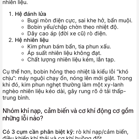
nhiên liệu.
Hệ đánh lửa
Bugi mòn điện cực, sai khe hở, bẩn muội.
Bobin yếu/chập chờn theo nhiệt độ.
Dây cao áp (đời xe cũ) rò điện.
Hệ nhiên liệu
Kim phun bám bẩn, tia phun xấu.
Áp suất nhiên liệu không đạt.
Chất lượng nhiên liệu kém, lẫn tạp.
Cụ thể hơn, bobin hỏng theo nhiệt là kiểu lỗi “khó
chịu”: máy nguội chạy ổn, nóng lên mới giật. Trong
khi đó, kim phun nghẹt thường làm một xy-lanh
nghèo nhiên liệu kéo dài, gây rung rõ ở tải thấp-
trung bình.
Nhóm khí nạp, cảm biến và cơ khí động cơ gồm
những lỗi nào?
Có 3 cụm cần phân biệt kỹ:
rò khí nạp/cảm biến,
điều khiển khí thải và cơ khí buồng đốt.