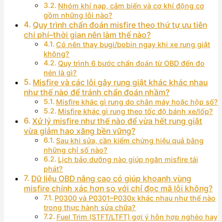
Nhóm khí nạp, cảm biến và cơ khí động cơ
gồm những lỗi nào?
Quy trình chẩn đoán misfire theo thứ tự ưu tiên
chi phí–thời gian nên làm thế nào?
Có nên thay bugi/bobin ngay khi xe rung giật
không?
Quy trình 6 bước chẩn đoán từ OBD đến đo
nén là gì?
Misfire và các lỗi gây rung giật khác khác nhau
như thế nào để tránh chẩn đoán nhầm?
Misfire khác gì rung do chân máy hoặc hộp số?
Misfire khác gì rung theo tốc độ bánh xe/lốp?
Xử lý misfire như thế nào để vừa hết rung giật
vừa giảm hao xăng bền vững?
Sau khi sửa, cần kiểm chứng hiệu quả bằng
những chỉ số nào?
Lịch bảo dưỡng nào giúp ngăn misfire tái
phát?
Dữ liệu OBD nâng cao có giúp khoanh vùng
misfire chính xác hơn so với chỉ đọc mã lỗi không?
P0300 và P0301–P030x khác nhau như thế nào
trong thực hành sửa chữa?
Fuel Trim (STFT/LTFT) gợi ý hỗn hợp nghèo hay