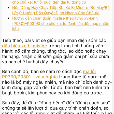
cho chủ xe: từ lỗi bugi đến đại tu động cơ
Nên Dừng Hay Chạy Tiếp Khi Xe Bị Misfire (Bỏ Máy/Bỏ
Lửa)? Hướng Dẫn Quyết Định Nhanh Cho Chủ Xe
Hướng dẫn chẩn đoán misfire theo từng xy-lanh
(P0301–P0308) cho chủ xe: từ đánh lửa đến nạp nhiên
liệu
Tiếp theo, bài viết sẽ giúp bạn nhận diện sớm các
dấu hiệu xe bị misfire
trong từng tình huống vận
hành: nổ cầm chừng, tăng tốc, leo dốc hoặc chạy
tải nặng. Nhận biết sớm giúp giảm chi phí sửa chữa
và hạn chế hư hại dây chuyền.
Bên cạnh đó, bạn sẽ nắm rõ cách đọc
mã lỗi
P0300/P0301… và ý nghĩa
trong thực tế gara: mã
nào là bỏ máy ngẫu nhiên, mã nào chỉ đích danh xy-
lanh đang gặp vấn đề. Từ đó, bạn biết nên kiểm tra
bugi, bobin, kim phun hay cơ khí động cơ trước.
Sau đây, để đi từ “đúng bệnh” đến “đúng cách sửa”,
chúng ta sẽ lần lượt đi qua quy trình chẩn đoán, so
sánh với các lỗi rung giật dễ nhầm, và kết thúc bằng