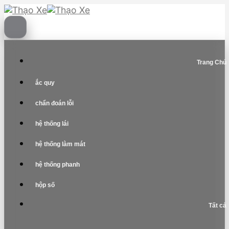
Skip
to
content
Trang Chủ
ắc quy
chẩn đoán lỗi
hệ thống lái
hệ thống làm mát
hệ thống phanh
hộp số
Tất cả