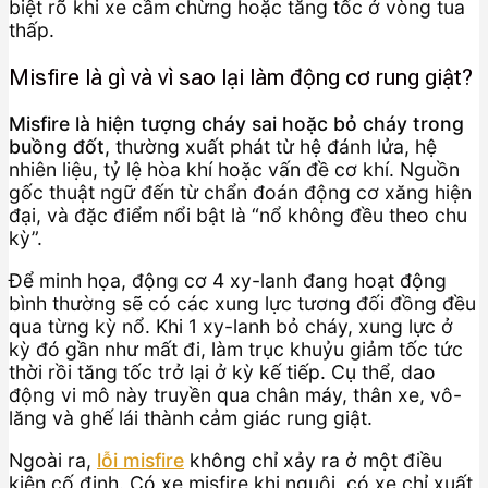
biệt rõ khi xe cầm chừng hoặc tăng tốc ở vòng tua
thấp.
Misfire là gì và vì sao lại làm động cơ rung giật?
Misfire là hiện tượng cháy sai hoặc bỏ cháy trong
buồng đốt
, thường xuất phát từ hệ đánh lửa, hệ
nhiên liệu, tỷ lệ hòa khí hoặc vấn đề cơ khí. Nguồn
gốc thuật ngữ đến từ chẩn đoán động cơ xăng hiện
đại, và đặc điểm nổi bật là “nổ không đều theo chu
kỳ”.
Để minh họa, động cơ 4 xy-lanh đang hoạt động
bình thường sẽ có các xung lực tương đối đồng đều
qua từng kỳ nổ. Khi 1 xy-lanh bỏ cháy, xung lực ở
kỳ đó gần như mất đi, làm trục khuỷu giảm tốc tức
thời rồi tăng tốc trở lại ở kỳ kế tiếp. Cụ thể, dao
động vi mô này truyền qua chân máy, thân xe, vô-
lăng và ghế lái thành cảm giác rung giật.
Ngoài ra,
lỗi misfire
không chỉ xảy ra ở một điều
kiện cố định. Có xe misfire khi nguội, có xe chỉ xuất