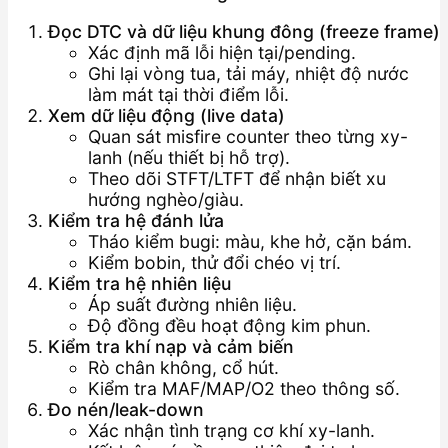
Đọc DTC và dữ liệu khung đông (freeze frame)
Xác định mã lỗi hiện tại/pending.
Ghi lại vòng tua, tải máy, nhiệt độ nước
làm mát tại thời điểm lỗi.
Xem dữ liệu động (live data)
Quan sát misfire counter theo từng xy-
lanh (nếu thiết bị hỗ trợ).
Theo dõi STFT/LTFT để nhận biết xu
hướng nghèo/giàu.
Kiểm tra hệ đánh lửa
Tháo kiểm bugi: màu, khe hở, cặn bám.
Kiểm bobin, thử đổi chéo vị trí.
Kiểm tra hệ nhiên liệu
Áp suất đường nhiên liệu.
Độ đồng đều hoạt động kim phun.
Kiểm tra khí nạp và cảm biến
Rò chân không, cổ hút.
Kiểm tra MAF/MAP/O2 theo thông số.
Đo nén/leak-down
Xác nhận tình trạng cơ khí xy-lanh.