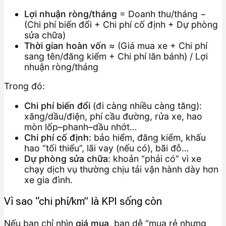
Lợi nhuận ròng/tháng
= Doanh thu/tháng −
(Chi phí biến đổi + Chi phí cố định + Dự phòng
sửa chữa)
Thời gian hoàn vốn
≈ (Giá mua xe + Chi phí
sang tên/đăng kiểm + Chi phí lăn bánh) / Lợi
nhuận ròng/tháng
Trong đó:
Chi phí biến đổi
(đi càng nhiều càng tăng):
xăng/dầu/điện, phí cầu đường, rửa xe, hao
mòn lốp–phanh–dầu nhớt…
Chi phí cố định
: bảo hiểm, đăng kiểm, khấu
hao “tối thiểu”, lãi vay (nếu có), bãi đỗ…
Dự phòng sửa chữa
: khoản “phải có” vì xe
chạy dịch vụ thường chịu tải vận hành dày hơn
xe gia đình.
Vì sao “chi phí/km” là KPI sống còn
Nếu bạn chỉ nhìn
giá mua
, bạn dễ “mua rẻ nhưng