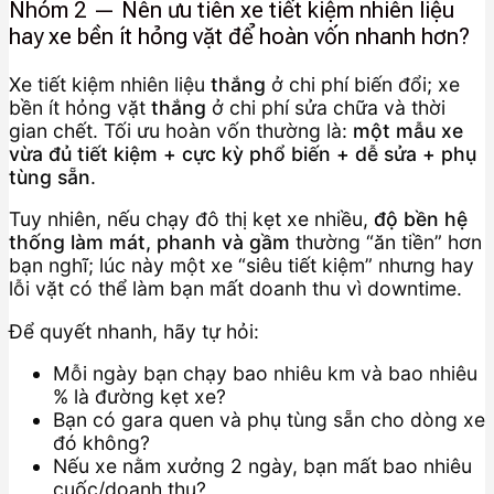
Nhóm 2 — Nên ưu tiên xe tiết kiệm nhiên liệu
hay xe bền ít hỏng vặt để hoàn vốn nhanh hơn?
Xe tiết kiệm nhiên liệu
thắng
ở chi phí biến đổi; xe
bền ít hỏng vặt
thắng
ở chi phí sửa chữa và thời
gian chết. Tối ưu hoàn vốn thường là:
một mẫu xe
vừa đủ tiết kiệm + cực kỳ phổ biến + dễ sửa + phụ
tùng sẵn
.
Tuy nhiên, nếu chạy đô thị kẹt xe nhiều,
độ bền hệ
thống làm mát, phanh và gầm
thường “ăn tiền” hơn
bạn nghĩ; lúc này một xe “siêu tiết kiệm” nhưng hay
lỗi vặt có thể làm bạn mất doanh thu vì downtime.
Để quyết nhanh, hãy tự hỏi:
Mỗi ngày bạn chạy bao nhiêu km và bao nhiêu
% là đường kẹt xe?
Bạn có gara quen và phụ tùng sẵn cho dòng xe
đó không?
Nếu xe nằm xưởng 2 ngày, bạn mất bao nhiêu
cuốc/doanh thu?