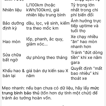
L/100km (hoặc
Tỷ trọng lớn
Nhiên liệu
kWh/100km), giá
nhất trong chi
nhiên liệu trung bình
phí biến đổi
Ảnh hưởng trực
Bảo dưỡng
dầu, lọc, vệ sinh, kiểm
tiếp uptime và
định kỳ
tra theo mốc km
tuổi thọ
Xe chạy nhiều
lốp, phanh, ắc quy,
Hao mòn
“ăn” hao mòn
giảm xóc…
nhanh hơn
Tránh “đứt dòng
Sửa chữa
dự phòng theo tháng
tiền” khi xe nằm
bất ngờ
gara
Quyết định “mất
Khấu hao &
giá bán dự kiến sau X
bao nhiêu” khi
bán lại
năm
thoát xe
Mẹo nhanh: nếu bạn chưa có dữ liệu, hãy lấy
mức
trung bình bảo thủ
(tốn hơn dự tính một chút) để
tránh ảo tưởng hoàn vốn.