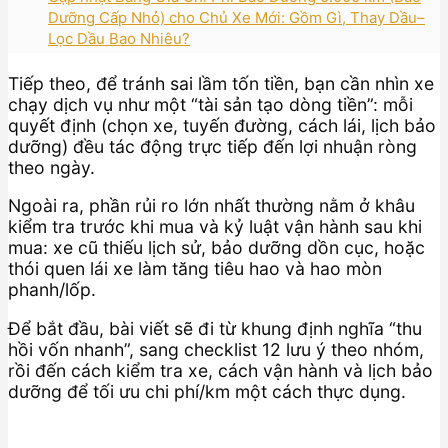
Dưỡng Cấp Nhỏ) cho Chủ Xe Mới: Gồm Gì, Thay Dầu–
Lọc Dầu Bao Nhiêu?
Tiếp theo, để tránh sai lầm tốn tiền, bạn cần nhìn xe
chạy dịch vụ như một “tài sản tạo dòng tiền”: mỗi
quyết định (chọn xe, tuyến đường, cách lái, lịch bảo
dưỡng) đều tác động trực tiếp đến lợi nhuận ròng
theo ngày.
Ngoài ra, phần rủi ro lớn nhất thường nằm ở khâu
kiểm tra trước khi mua và kỷ luật vận hành sau khi
mua: xe cũ thiếu lịch sử, bảo dưỡng dồn cục, hoặc
thói quen lái xe làm tăng tiêu hao và hao mòn
phanh/lốp.
Để bắt đầu, bài viết sẽ đi từ khung định nghĩa “thu
hồi vốn nhanh”, sang checklist 12 lưu ý theo nhóm,
rồi đến cách kiểm tra xe, cách vận hành và lịch bảo
dưỡng để tối ưu chi phí/km một cách thực dụng.