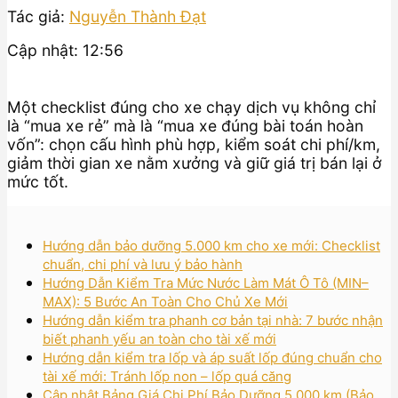
Tác giả:
Nguyễn Thành Đạt
Cập nhật: 12:56
Một checklist đúng cho xe chạy dịch vụ không chỉ
là “mua xe rẻ” mà là “mua xe đúng bài toán hoàn
vốn”: chọn cấu hình phù hợp, kiểm soát chi phí/km,
giảm thời gian xe nằm xưởng và giữ giá trị bán lại ở
mức tốt.
Hướng dẫn bảo dưỡng 5.000 km cho xe mới: Checklist
chuẩn, chi phí và lưu ý bảo hành
Hướng Dẫn Kiểm Tra Mức Nước Làm Mát Ô Tô (MIN–
MAX): 5 Bước An Toàn Cho Chủ Xe Mới
Hướng dẫn kiểm tra phanh cơ bản tại nhà: 7 bước nhận
biết phanh yếu an toàn cho tài xế mới
Hướng dẫn kiểm tra lốp và áp suất lốp đúng chuẩn cho
tài xế mới: Tránh lốp non – lốp quá căng
Cập nhật Bảng Giá Chi Phí Bảo Dưỡng 5.000 km (Bảo