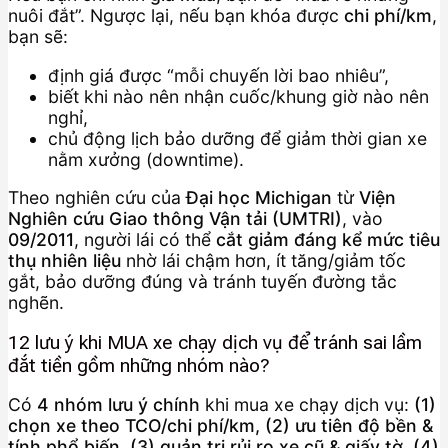
nuôi đắt”. Ngược lại, nếu bạn khóa được
chi phí/km
,
bạn sẽ:
định giá được “mỗi chuyến lời bao nhiêu”,
biết khi nào nên nhận cuốc/khung giờ nào nên
nghỉ,
chủ động lịch bảo dưỡng để giảm thời gian xe
nằm xưởng (downtime).
Theo nghiên cứu của
Đại học Michigan
từ
Viện
Nghiên cứu Giao thông Vận tải (UMTRI)
, vào
09/2011
, người lái có thể
cắt giảm đáng kể mức tiêu
thụ nhiên liệu
nhờ lái chậm hơn, ít tăng/giảm tốc
gắt, bảo dưỡng đúng và tránh tuyến đường tắc
nghẽn.
12 lưu ý khi MUA xe chạy dịch vụ để tránh sai lầm
đắt tiền gồm những nhóm nào?
Có
4 nhóm lưu ý chính
khi mua xe chạy dịch vụ:
(1)
chọn xe theo TCO/chi phí/km, (2) ưu tiên độ bền &
tính phổ biến, (3) quản trị rủi ro xe cũ & giấy tờ, (4)