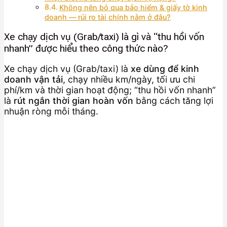
Không nên bỏ qua bảo hiểm & giấy tờ kinh
doanh — rủi ro tài chính nằm ở đâu?
Xe chạy dịch vụ (Grab/taxi) là gì và “thu hồi vốn
nhanh” được hiểu theo công thức nào?
Xe chạy dịch vụ (Grab/taxi) là
xe dùng để kinh
doanh vận tải
, chạy nhiều km/ngày, tối ưu chi
phí/km và thời gian hoạt động; “thu hồi vốn nhanh”
là
rút ngắn thời gian hoàn vốn
bằng cách tăng lợi
nhuận ròng mỗi tháng.