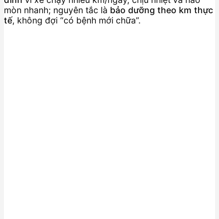
mòn nhanh; nguyên tắc là
bảo dưỡng theo km thực
tế
, không đợi “có bệnh mới chữa”.