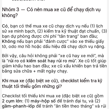
Nhóm 3 — Có nên mua xe cũ để chạy dịch vụ
không?
Có
, bạn có thể mua xe cũ chạy dịch vụ nếu (1) lịch
sử xe minh bạch, (2) kiểm tra kỹ thuật đạt chuẩn, (3)
bạn dự phòng được chi phí “tân trang” ban đầu;
Không
nếu bạn phải “đánh cược” vào xe thiếu giấy
tờ, odo mơ hồ hoặc dấu hiệu đã chạy dịch vụ nặng.
Bởi vậy, câu hỏi không phải “xe cũ hay xe mới”, mà
là “
rủi ro có kiểm soát hay rủi ro mù
”. Xe cũ tốt giúp
giảm khấu hao ban đầu; xe cũ xấu khiến bạn trả tiền
bằng sửa chữa + mất ngày chạy.
Khi mua xe (đặc biệt xe cũ), checklist kiểm tra kỹ
thuật tối thiểu gồm những gì?
Checklist tối thiểu khi mua xe (đặc biệt xe cũ) gồm
2 cụm lớn
: (1)
máy–hộp số
để tránh đại tu, và (2)
gầm–phanh–lốp
để tránh “ăn tiền theo tháng” và rủi