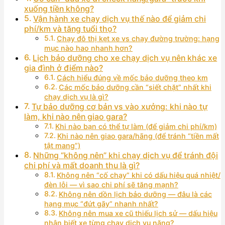
xuống tiền không?
Vận hành xe chạy dịch vụ thế nào để giảm chi
phí/km và tăng tuổi thọ?
Chạy đô thị kẹt xe vs chạy đường trường: hạng
mục nào hao nhanh hơn?
Lịch bảo dưỡng cho xe chạy dịch vụ nên khác xe
gia đình ở điểm nào?
Cách hiểu đúng về mốc bảo dưỡng theo km
Các mốc bảo dưỡng cần “siết chặt” nhất khi
chạy dịch vụ là gì?
Tự bảo dưỡng cơ bản vs vào xưởng: khi nào tự
làm, khi nào nên giao gara?
Khi nào bạn có thể tự làm (để giảm chi phí/km)
Khi nào nên giao gara/hãng (để tránh “tiền mất
tật mang”)
Những “không nên” khi chạy dịch vụ để tránh đội
chi phí và mất doanh thu là gì?
Không nên “cố chạy” khi có dấu hiệu quá nhiệt/
đèn lỗi — vì sao chi phí sẽ tăng mạnh?
Không nên dồn lịch bảo dưỡng — đâu là các
hạng mục “đứt gãy” nhanh nhất?
Không nên mua xe cũ thiếu lịch sử — dấu hiệu
nhận biết xe từng chạy dịch vụ nặng?