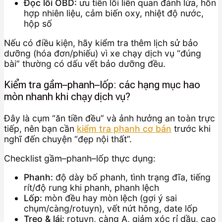
Đọc lỗi OBD:
ưu tiên lỗi liên quan đánh lửa, hỗn
hợp nhiên liệu, cảm biến oxy, nhiệt độ nước,
hộp số
Nếu có điều kiện, hãy kiểm tra thêm lịch sử bảo
dưỡng (hóa đơn/phiếu) vì xe chạy dịch vụ “đúng
bài” thường có dấu vết bảo dưỡng đều.
Kiểm tra gầm–phanh–lốp: các hạng mục hao
mòn nhanh khi chạy dịch vụ?
Đây là cụm “ăn tiền đều” và ảnh hưởng an toàn trực
tiếp, nên bạn cần
kiểm tra phanh cơ bản
trước khi
nghĩ đến chuyện “đẹp nội thất”.
Checklist gầm–phanh–lốp thực dụng:
Phanh:
độ dày bố phanh, tình trạng đĩa, tiếng
rít/độ rung khi phanh, phanh lệch
Lốp:
mòn đều hay mòn lệch (gợi ý sai
chụm/càng/rotuyn), vết nứt hông, date lốp
Treo & lái:
rotuyn, càng A, giảm xóc rỉ dầu, cao