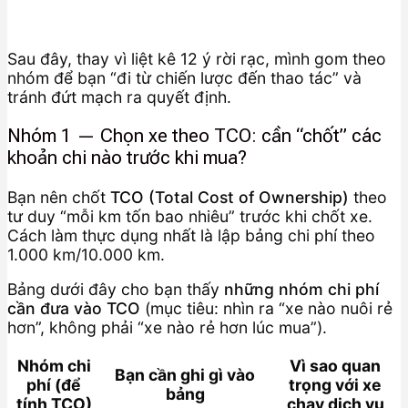
Sau đây, thay vì liệt kê 12 ý rời rạc, mình gom theo
nhóm để bạn “đi từ chiến lược đến thao tác” và
tránh đứt mạch ra quyết định.
Nhóm 1 — Chọn xe theo TCO: cần “chốt” các
khoản chi nào trước khi mua?
Bạn nên chốt
TCO (Total Cost of Ownership)
theo
tư duy “mỗi km tốn bao nhiêu” trước khi chốt xe.
Cách làm thực dụng nhất là lập bảng chi phí theo
1.000 km/10.000 km.
Bảng dưới đây cho bạn thấy
những nhóm chi phí
cần đưa vào TCO
(mục tiêu: nhìn ra “xe nào nuôi rẻ
hơn”, không phải “xe nào rẻ hơn lúc mua”).
Nhóm chi
Vì sao quan
Bạn cần ghi gì vào
phí (để
trọng với xe
bảng
tính TCO)
chạy dịch vụ