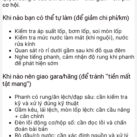
cơ hội
.
Khi nào bạn có thể tự làm (để giảm chi phí/km)
Kiểm tra áp suất lốp, bơm lốp, soi mòn lốp
Kiểm tra mức nước làm mát (khi nguội), nước
rửa kính
Quan sát rò rỉ dưới gầm sau khi đỗ qua đêm
Nghe tiếng phanh, cảm nhận độ rung khi phanh
để phát hiện sớm
Khi nào nên giao gara/hãng (để tránh “tiền mất
tật mang”)
Phanh có rung/ăn lệch/đạp sâu: cần kiểm tra
kỹ và xử lý đúng kỹ thuật
Gầm kêu, lái lệch, mòn lốp lệch: cần cầu nâng
+ cân chỉnh
Đèn lỗi động cơ/hộp số: cần đọc lỗi và chẩn
đoán bài bản
Rò dầu/rò nước: cần xác định nguồn và xử lý