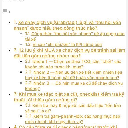
Xe chạy dịch vụ (Grab/taxi) là gì và “thu hồi vốn
nhanh” được hiểu theo công thức nào?
Công thức “thu hồi vốn nhanh” dễ áp dụng cho
tài xế
Vì sao “chi phí/km” là KPI sống còn
12 lưu ý khi MUA xe chạy dịch vụ để tránh sai lầm
đắt tiền gồm những nhóm nào?
Nhóm 1 — Chọn xe theo TCO: cần “chốt” các
khoản chi nào trước khi mua?
Nhóm 2 — Nên ưu tiên xe tiết kiệm nhiên liệu
hay xe bền ít hỏng vặt để hoàn vốn nhanh hơn?
Nhóm 3 — Có nên mua xe cũ để chạy dịch vụ
không?
Khi mua xe (đặc biệt xe cũ), checklist kiểm tra kỹ
thuật tối thiểu gồm những gì?
Kiểm tra máy & hộp số: các dấu hiệu “tốn tiền
về sau” là gì?
Kiểm tra gầm–phanh–lốp: các hạng mục hao
mòn nhanh khi chạy dịch vụ?
Có cần “đưa xe đi check hãng/gara” trước khi