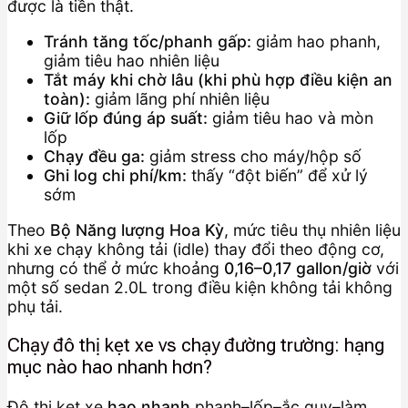
được là tiền thật.
Tránh tăng tốc/phanh gấp:
giảm hao phanh,
giảm tiêu hao nhiên liệu
Tắt máy khi chờ lâu (khi phù hợp điều kiện an
toàn):
giảm lãng phí nhiên liệu
Giữ lốp đúng áp suất:
giảm tiêu hao và mòn
lốp
Chạy đều ga:
giảm stress cho máy/hộp số
Ghi log chi phí/km:
thấy “đột biến” để xử lý
sớm
Theo
Bộ Năng lượng Hoa Kỳ
, mức tiêu thụ nhiên liệu
khi xe chạy không tải (idle) thay đổi theo động cơ,
nhưng có thể ở mức khoảng
0,16–0,17 gallon/giờ
với
một số sedan 2.0L trong điều kiện không tải không
phụ tải.
Chạy đô thị kẹt xe vs chạy đường trường: hạng
mục nào hao nhanh hơn?
Đô thị kẹt xe
hao nhanh
phanh–lốp–ắc quy–làm