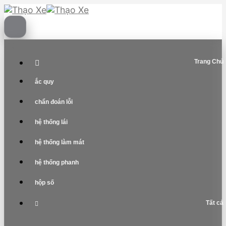
Skip
to
content
Trang Chủ
ắc quy
chẩn đoán lỗi
hệ thống lái
hệ thống làm mát
hệ thống phanh
hộp số
Tất cả