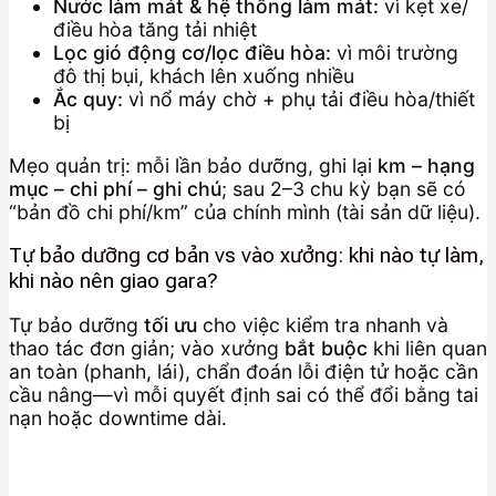
Nước làm mát & hệ thống làm mát:
vì kẹt xe/
điều hòa tăng tải nhiệt
Lọc gió động cơ/lọc điều hòa:
vì môi trường
đô thị bụi, khách lên xuống nhiều
Ắc quy:
vì nổ máy chờ + phụ tải điều hòa/thiết
bị
Mẹo quản trị: mỗi lần bảo dưỡng, ghi lại
km – hạng
mục – chi phí – ghi chú
; sau 2–3 chu kỳ bạn sẽ có
“bản đồ chi phí/km” của chính mình (tài sản dữ liệu).
Tự bảo dưỡng cơ bản vs vào xưởng: khi nào tự làm,
khi nào nên giao gara?
Tự bảo dưỡng
tối ưu
cho việc kiểm tra nhanh và
thao tác đơn giản; vào xưởng
bắt buộc
khi liên quan
an toàn (phanh, lái), chẩn đoán lỗi điện tử hoặc cần
cầu nâng—vì mỗi quyết định sai có thể đổi bằng tai
nạn hoặc downtime dài.