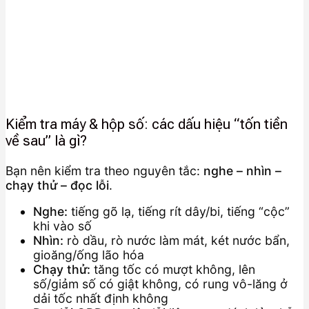
Kiểm tra máy & hộp số: các dấu hiệu “tốn tiền
về sau” là gì?
Bạn nên kiểm tra theo nguyên tắc:
nghe – nhìn –
chạy thử – đọc lỗi
.
Nghe:
tiếng gõ lạ, tiếng rít dây/bi, tiếng “cộc”
khi vào số
Nhìn:
rò dầu, rò nước làm mát, két nước bẩn,
gioăng/ống lão hóa
Chạy thử:
tăng tốc có mượt không, lên
số/giảm số có giật không, có rung vô-lăng ở
dải tốc nhất định không