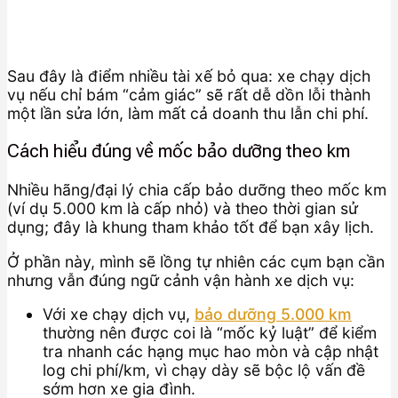
Sau đây là điểm nhiều tài xế bỏ qua: xe chạy dịch
vụ nếu chỉ bám “cảm giác” sẽ rất dễ dồn lỗi thành
một lần sửa lớn, làm mất cả doanh thu lẫn chi phí.
Cách hiểu đúng về mốc bảo dưỡng theo km
Nhiều hãng/đại lý chia cấp bảo dưỡng theo mốc km
(ví dụ 5.000 km là cấp nhỏ) và theo thời gian sử
dụng; đây là khung tham khảo tốt để bạn xây lịch.
Ở phần này, mình sẽ lồng tự nhiên các cụm bạn cần
nhưng vẫn đúng ngữ cảnh vận hành xe dịch vụ:
Với xe chạy dịch vụ,
bảo dưỡng 5.000 km
thường nên được coi là “mốc kỷ luật” để kiểm
tra nhanh các hạng mục hao mòn và cập nhật
log chi phí/km, vì chạy dày sẽ bộc lộ vấn đề
sớm hơn xe gia đình.