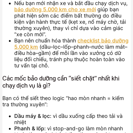
Nếu bạn mới nhận xe và bắt đầu chạy dịch vụ,
bảo dưỡng 5.000 km cho xe mới
giúp bạn
phát hiện sớm các điểm bất thường do điều
kiện vận hành thực tế (kẹt xe, nổ máy chờ, tải
thường xuyên), thay vì chỉ dựa vào cảm giác
“xe còn mới”.
Bạn nên chuẩn hóa thành
checklist bảo dưỡng
5.000 km
(dầu–lọc–lốp–phanh–nước làm mát–
điều hòa–gầm) để mỗi lần vào xưởng có dữ
liệu đối chiếu, tránh phụ thuộc hoàn toàn vào
tư vấn tại chỗ.
Các mốc bảo dưỡng cần “siết chặt” nhất khi
chạy dịch vụ là gì?
Bạn có thể siết theo logic “hao mòn nhanh = kiểm
tra thường xuyên”:
Dầu máy & lọc:
vì dầu xuống cấp theo tải và
nhiệt
Phanh & lốp:
vì stop-and-go làm mòn nhanh