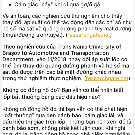
Cảm giác “nảy” khi đi qua gờ/ổ gà.
Về an toàn, các nghiên cứu thử nghiệm cho thấy
thay đổi áp suất có thể tác động đến các chỉ số như
hệ số ma sát và quãng đường phanh tùy mặt đường
(nhựa/đường trơn/tuyết). (
researchgate.net
)
Theo nghiên cứu của Transilvania University of
Brașov từ Automotive and Transportation
Department, vào 11/2018, thay đổi áp suất lốp có
thể làm thay đổi quãng đường phanh và hệ số ma
sát đo được trên các bề mặt đường khác nhau
trong thử nghiệm thực nghiệm.
(
researchgate.net
)
Không có đồng hồ đo? Bạn vẫn có thể nhận biết
lốp bất thường bằng các dấu hiệu nào?
Không có đồng hồ đo thì bạn vẫn có thể phát hiện
“bất thường” qua
đèn cảnh báo, cảm giác lái, và
dấu hiệu thị giác trên lốp
, nhưng bạn nên xem đó là
cảnh báo sớm
, không phải kết luận cuối. Khi nghi
ngờ, đo lại bằng đồng hồ hoặc ghé điểm bơm/kiểm