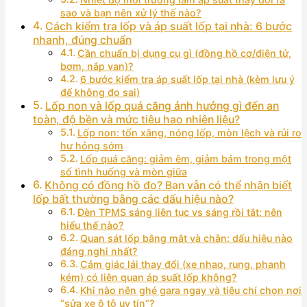
sao và bạn nên xử lý thế nào?
Cách kiểm tra lốp và áp suất lốp tại nhà: 6 bước
nhanh, đúng chuẩn
Cần chuẩn bị dụng cụ gì (đồng hồ cơ/điện tử,
bơm, nắp van)?
6 bước kiểm tra áp suất lốp tại nhà (kèm lưu ý
để không đo sai)
Lốp non và lốp quá căng ảnh hưởng gì đến an
toàn, độ bền và mức tiêu hao nhiên liệu?
Lốp non: tốn xăng, nóng lốp, mòn lệch và rủi ro
hư hỏng sớm
Lốp quá căng: giảm êm, giảm bám trong một
số tình huống và mòn giữa
Không có đồng hồ đo? Bạn vẫn có thể nhận biết
lốp bất thường bằng các dấu hiệu nào?
Đèn TPMS sáng liên tục vs sáng rồi tắt: nên
hiểu thế nào?
Quan sát lốp bằng mắt và chân: dấu hiệu nào
đáng nghi nhất?
Cảm giác lái thay đổi (xe nhao, rung, phanh
kém) có liên quan áp suất lốp không?
Khi nào nên ghé gara ngay và tiêu chí chọn nơi
“sửa xe ô tô uy tín”?