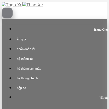
Skip
to
content
Trang Chủ
ắc quy
chẩn đoán lỗi
hệ thống lái
hệ thống làm mát
hệ thống phanh
hộp số
Tất cả