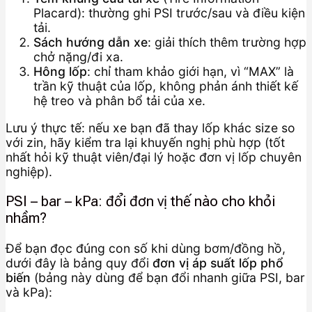
Placard): thường ghi PSI trước/sau và điều kiện
tải.
Sách hướng dẫn xe
: giải thích thêm trường hợp
chở nặng/đi xa.
Hông lốp
: chỉ tham khảo giới hạn, vì “MAX” là
trần kỹ thuật của lốp, không phản ánh thiết kế
hệ treo và phân bổ tải của xe.
Lưu ý thực tế: nếu xe bạn đã thay lốp khác size so
với zin, hãy kiểm tra lại khuyến nghị phù hợp (tốt
nhất hỏi kỹ thuật viên/đại lý hoặc đơn vị lốp chuyên
nghiệp).
PSI – bar – kPa: đổi đơn vị thế nào cho khỏi
nhầm?
Để bạn đọc đúng con số khi dùng bơm/đồng hồ,
dưới đây là bảng quy đổi
đơn vị áp suất lốp phổ
biến
(bảng này dùng để bạn đổi nhanh giữa PSI, bar
và kPa):