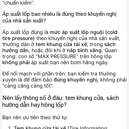
“chuẩn kiểm”.
Áp suất lốp bao nhiêu là đúng theo khuyến nghị
của nhà sản xuất?
Áp suất lốp đúng là
mức áp suất lốp nguội (cold
tire pressure)
theo khuyến nghị của nhà sản xuất,
thường dán ở
tem khung cửa tài xế
, trong
sách
hướng dẫn
, hoặc đôi khi ở
nắp bình xăng
. Quan
trọng: con số “MAX PRESSURE” trên hông lốp
không phải
áp suất bạn nên bơm hằng ngày.
Để nối mạch với phần trên: bạn kiểm tra thường
xuyên là để đảm bảo
đúng khuyến nghị
, không phải
“càng căng càng tốt”.
Nên lấy thông số ở đâu: tem khung cửa, sách
hướng dẫn hay hông lốp?
Bạn nên ưu tiên theo thứ tự:
Tem khung cửa tài xế
(Tire Information