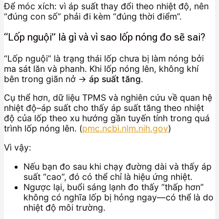
Để móc xích: vì áp suất thay đổi theo nhiệt độ, nên
“đúng con số” phải đi kèm “đúng thời điểm”.
“Lốp nguội” là gì và vì sao lốp nóng đo sẽ sai?
“Lốp nguội” là trạng thái lốp chưa bị làm nóng bởi
ma sát lăn và phanh. Khi lốp nóng lên, không khí
bên trong giãn nở →
áp suất tăng
.
Cụ thể hơn, dữ liệu TPMS và nghiên cứu về quan hệ
nhiệt độ–áp suất cho thấy áp suất tăng theo nhiệt
độ của lốp theo xu hướng gần tuyến tính trong quá
trình lốp nóng lên. (
pmc.ncbi.nlm.nih.gov
)
Vì vậy:
Nếu bạn đo sau khi chạy đường dài và thấy áp
suất “cao”, đó có thể chỉ là hiệu ứng nhiệt.
Ngược lại, buổi sáng lạnh đo thấy “thấp hơn”
không có nghĩa lốp bị hỏng ngay—có thể là do
nhiệt độ môi trường.