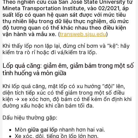
Theo nghiên cứu của San José State University từ
Mineta Transportation Institute, vào 02/2021, áp
suất lốp có quan hệ quan sát được với mức tiêu
thụ nhiên liệu trong dữ liệu thực nghiệm, dù mức
độ tương quan có thể khác nhau theo điều kiện
vận hành và mẫu xe.
(
transweb.sjsu.edu
)
Khi thấy lốp non lặp lại, đừng chỉ bơm và “kệ”: hãy
kiểm tra rò rỉ hoặc đi vá/kiểm tra lốp.
Lốp quá căng: giảm êm, giảm bám trong một số
tình huống và mòn giữa
Khi lốp quá căng, mặt lốp có xu hướng “đội” lên,
diện tích tiếp xúc có thể giảm trong một số điều
kiện → xe xóc hơn, độ bám có thể kém ổn định khi
đường xấu hoặc khi cần bám tối đa.
Dấu hiệu thường gặp:
Mòn
giữa gai lốp
nhanh hơn hai vai.
Xe xóc, dội, tiếng ồn lốp lớn hơn.