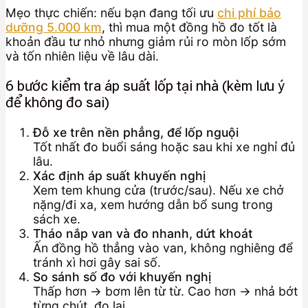
Mẹo thực chiến: nếu bạn đang tối ưu
chi phí bảo
dưỡng 5.000 km
, thì mua một đồng hồ đo tốt là
khoản đầu tư nhỏ nhưng giảm rủi ro mòn lốp sớm
và tốn nhiên liệu về lâu dài.
6 bước kiểm tra áp suất lốp tại nhà (kèm lưu ý
để không đo sai)
Đỗ xe trên nền phẳng, để lốp nguội
Tốt nhất đo buổi sáng hoặc sau khi xe nghỉ đủ
lâu.
Xác định áp suất khuyến nghị
Xem tem khung cửa (trước/sau). Nếu xe chở
nặng/đi xa, xem hướng dẫn bổ sung trong
sách xe.
Tháo nắp van và đo nhanh, dứt khoát
Ấn đồng hồ thẳng vào van, không nghiêng để
tránh xì hơi gây sai số.
So sánh số đo với khuyến nghị
Thấp hơn → bơm lên từ từ. Cao hơn → nhả bớt
từng chút, đo lại.