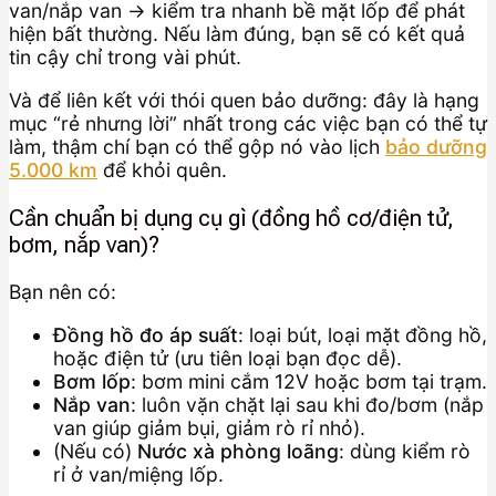
van/nắp van → kiểm tra nhanh bề mặt lốp để phát
hiện bất thường. Nếu làm đúng, bạn sẽ có kết quả
tin cậy chỉ trong vài phút.
Và để liên kết với thói quen bảo dưỡng: đây là hạng
mục “rẻ nhưng lời” nhất trong các việc bạn có thể tự
làm, thậm chí bạn có thể gộp nó vào lịch
bảo dưỡng
5.000 km
để khỏi quên.
Cần chuẩn bị dụng cụ gì (đồng hồ cơ/điện tử,
bơm, nắp van)?
Bạn nên có:
Đồng hồ đo áp suất
: loại bút, loại mặt đồng hồ,
hoặc điện tử (ưu tiên loại bạn đọc dễ).
Bơm lốp
: bơm mini cắm 12V hoặc bơm tại trạm.
Nắp van
: luôn vặn chặt lại sau khi đo/bơm (nắp
van giúp giảm bụi, giảm rò rỉ nhỏ).
(Nếu có)
Nước xà phòng loãng
: dùng kiểm rò
rỉ ở van/miệng lốp.