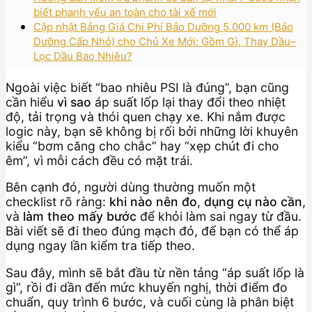
biết phanh yếu an toàn cho tài xế mới
Cập nhật Bảng Giá Chi Phí Bảo Dưỡng 5.000 km (Bảo
Dưỡng Cấp Nhỏ) cho Chủ Xe Mới: Gồm Gì, Thay Dầu–
Lọc Dầu Bao Nhiêu?
Ngoài việc biết “bao nhiêu PSI là đúng”, bạn cũng
cần hiểu
vì sao
áp suất lốp lại thay đổi theo nhiệt
độ, tải trọng và thói quen chạy xe. Khi nắm được
logic này, bạn sẽ không bị rối bởi những lời khuyên
kiểu “bơm căng cho chắc” hay “xẹp chút đi cho
êm”, vì mỗi cách đều có mặt trái.
Bên cạnh đó, người dùng thường muốn một
checklist rõ ràng:
khi nào nên đo
,
dụng cụ nào cần
,
và
làm theo mấy bước
để khỏi làm sai ngay từ đầu.
Bài viết sẽ đi theo đúng mạch đó, để bạn có thể áp
dụng ngay lần kiểm tra tiếp theo.
Sau đây, mình sẽ bắt đầu từ nền tảng “áp suất lốp là
gì”, rồi đi dần đến mức khuyến nghị, thời điểm đo
chuẩn, quy trình 6 bước, và cuối cùng là phân biệt