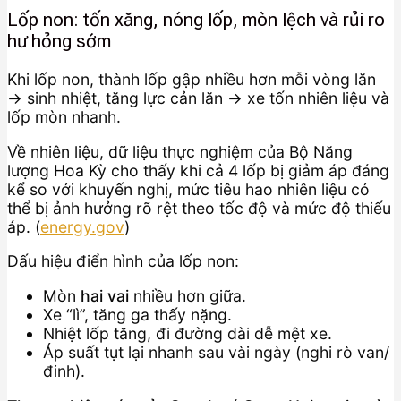
Lốp non: tốn xăng, nóng lốp, mòn lệch và rủi ro
hư hỏng sớm
Khi lốp non, thành lốp gập nhiều hơn mỗi vòng lăn
→ sinh nhiệt, tăng lực cản lăn → xe tốn nhiên liệu và
lốp mòn nhanh.
Về nhiên liệu, dữ liệu thực nghiệm của Bộ Năng
lượng Hoa Kỳ cho thấy khi cả 4 lốp bị giảm áp đáng
kể so với khuyến nghị, mức tiêu hao nhiên liệu có
thể bị ảnh hưởng rõ rệt theo tốc độ và mức độ thiếu
áp. (
energy.gov
)
Dấu hiệu điển hình của lốp non:
Mòn
hai vai
nhiều hơn giữa.
Xe “lì”, tăng ga thấy nặng.
Nhiệt lốp tăng, đi đường dài dễ mệt xe.
Áp suất tụt lại nhanh sau vài ngày (nghi rò van/
đinh).