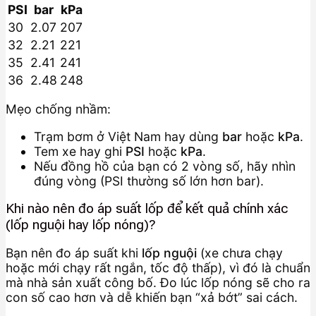
PSI
bar
kPa
30
2.07
207
32
2.21
221
35
2.41
241
36
2.48
248
Mẹo chống nhầm:
Trạm bơm ở Việt Nam hay dùng
bar
hoặc
kPa
.
Tem xe hay ghi
PSI
hoặc
kPa
.
Nếu đồng hồ của bạn có 2 vòng số, hãy nhìn
đúng vòng (PSI thường số lớn hơn bar).
Khi nào nên đo áp suất lốp để kết quả chính xác
(lốp nguội hay lốp nóng)?
Bạn nên đo áp suất khi
lốp nguội
(xe chưa chạy
hoặc mới chạy rất ngắn, tốc độ thấp), vì đó là chuẩn
mà nhà sản xuất công bố. Đo lúc lốp nóng sẽ cho ra
con số cao hơn và dễ khiến bạn “xả bớt” sai cách.