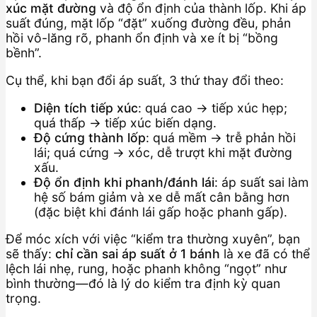
xúc mặt đường
và độ ổn định của thành lốp. Khi áp
suất đúng, mặt lốp “đặt” xuống đường đều, phản
hồi vô-lăng rõ, phanh ổn định và xe ít bị “bồng
bềnh”.
Cụ thể, khi bạn đổi áp suất, 3 thứ thay đổi theo:
Diện tích tiếp xúc
: quá cao → tiếp xúc hẹp;
quá thấp → tiếp xúc biến dạng.
Độ cứng thành lốp
: quá mềm → trễ phản hồi
lái; quá cứng → xóc, dễ trượt khi mặt đường
xấu.
Độ ổn định khi phanh/đánh lái
: áp suất sai làm
hệ số bám giảm và xe dễ mất cân bằng hơn
(đặc biệt khi đánh lái gấp hoặc phanh gấp).
Để móc xích với việc “kiểm tra thường xuyên”, bạn
sẽ thấy:
chỉ cần sai áp suất ở 1 bánh
là xe đã có thể
lệch lái nhẹ, rung, hoặc phanh không “ngọt” như
bình thường—đó là lý do kiểm tra định kỳ quan
trọng.