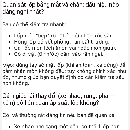
Quan sát lốp bằng mắt và chân: dấu hiệu nào
đáng nghi nhất?
Bạn có thể kiểm tra nhanh:
Lốp nhìn “bẹp” rõ rệt ở phần tiếp xúc sàn.
Hông lốp có vết phồng, rạn bất thường.
Gai lốp mòn lệch (mòn vai hoặc mòn giữa).
Có dị vật (đinh/ốc) cắm vào rãnh gai.
Mẹo: dùng tay sờ mặt lốp (khi an toàn, xe dừng) để
cảm nhận mòn không đều; tuy không chính xác như
đo, nhưng giúp bạn quyết định có cần kiểm tra sâu
hơn không.
Cảm giác lái thay đổi (xe nhao, rung, phanh
kém) có liên quan áp suất lốp không?
Có, và thường rất đáng tin nếu bạn đã quen xe:
Xe
nhao
nhẹ sang một bên: có thể 1 lốp non