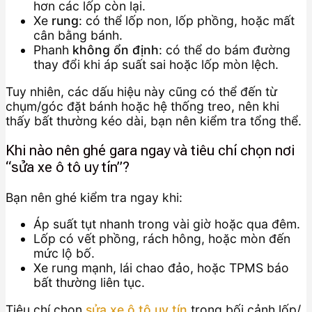
hơn các lốp còn lại.
Xe
rung
: có thể lốp non, lốp phồng, hoặc mất
cân bằng bánh.
Phanh
không ổn định
: có thể do bám đường
thay đổi khi áp suất sai hoặc lốp mòn lệch.
Tuy nhiên, các dấu hiệu này cũng có thể đến từ
chụm/góc đặt bánh hoặc hệ thống treo, nên khi
thấy bất thường kéo dài, bạn nên kiểm tra tổng thể.
Khi nào nên ghé gara ngay và tiêu chí chọn nơi
“sửa xe ô tô uy tín”?
Bạn nên ghé kiểm tra ngay khi:
Áp suất tụt nhanh trong vài giờ hoặc qua đêm.
Lốp có vết phồng, rách hông, hoặc mòn đến
mức lộ bố.
Xe rung mạnh, lái chao đảo, hoặc TPMS báo
bất thường liên tục.
Tiêu chí chọn
sửa xe ô tô uy tín
trong bối cảnh lốp/