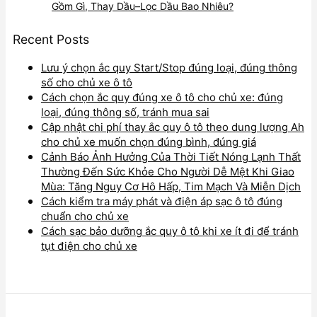
Gồm Gì, Thay Dầu–Lọc Dầu Bao Nhiêu?
Recent Posts
Lưu ý chọn ắc quy Start/Stop đúng loại, đúng thông
số cho chủ xe ô tô
Cách chọn ắc quy đúng xe ô tô cho chủ xe: đúng
loại, đúng thông số, tránh mua sai
Cập nhật chi phí thay ắc quy ô tô theo dung lượng Ah
cho chủ xe muốn chọn đúng bình, đúng giá
Cảnh Báo Ảnh Hưởng Của Thời Tiết Nóng Lạnh Thất
Thường Đến Sức Khỏe Cho Người Dễ Mệt Khi Giao
Mùa: Tăng Nguy Cơ Hô Hấp, Tim Mạch Và Miễn Dịch
Cách kiểm tra máy phát và điện áp sạc ô tô đúng
chuẩn cho chủ xe
Cách sạc bảo dưỡng ắc quy ô tô khi xe ít đi để tránh
tụt điện cho chủ xe