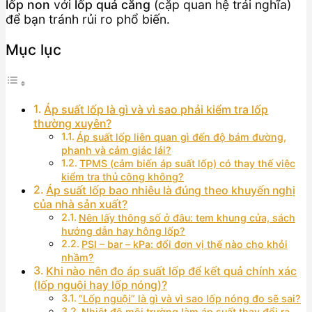
lốp non
với
lốp quá căng
(cặp quan hệ trái nghĩa)
để bạn tránh rủi ro phổ biến.
Mục lục
Áp suất lốp là gì và vì sao phải kiểm tra lốp
thường xuyên?
Áp suất lốp liên quan gì đến độ bám đường,
phanh và cảm giác lái?
TPMS (cảm biến áp suất lốp) có thay thế việc
kiểm tra thủ công không?
Áp suất lốp bao nhiêu là đúng theo khuyến nghị
của nhà sản xuất?
Nên lấy thông số ở đâu: tem khung cửa, sách
hướng dẫn hay hông lốp?
PSI – bar – kPa: đổi đơn vị thế nào cho khỏi
nhầm?
Khi nào nên đo áp suất lốp để kết quả chính xác
(lốp nguội hay lốp nóng)?
“Lốp nguội” là gì và vì sao lốp nóng đo sẽ sai?
Nhiệt độ môi trường làm áp suất thay đổi ra