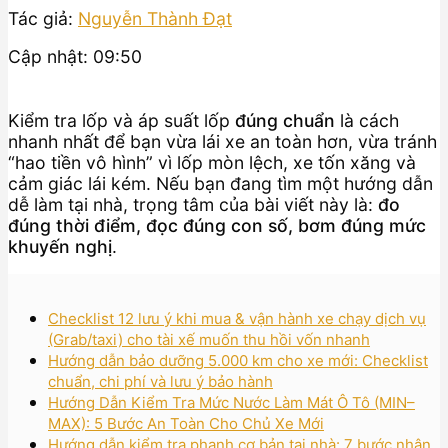
Tác giả:
Nguyễn Thành Đạt
Cập nhật: 09:50
Kiểm tra lốp và áp suất lốp
đúng chuẩn
là cách
nhanh nhất để bạn vừa lái xe an toàn hơn, vừa tránh
“hao tiền vô hình” vì lốp mòn lệch, xe tốn xăng và
cảm giác lái kém. Nếu bạn đang tìm một hướng dẫn
dễ làm tại nhà, trọng tâm của bài viết này là:
đo
đúng thời điểm, đọc đúng con số, bơm đúng mức
khuyến nghị
.
Checklist 12 lưu ý khi mua & vận hành xe chạy dịch vụ
(Grab/taxi) cho tài xế muốn thu hồi vốn nhanh
Hướng dẫn bảo dưỡng 5.000 km cho xe mới: Checklist
chuẩn, chi phí và lưu ý bảo hành
Hướng Dẫn Kiểm Tra Mức Nước Làm Mát Ô Tô (MIN–
MAX): 5 Bước An Toàn Cho Chủ Xe Mới
Hướng dẫn kiểm tra phanh cơ bản tại nhà: 7 bước nhận