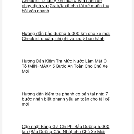
Checklist 12 lưu ý khi mua & vận hành xe
chạy dịch vụ (Grab/taxi) cho tài xế muốn thu
hồi vốn nhanh
Hướng dẫn bảo dưỡng 5.000 km cho xe mới:
Checklist chuẩn, chi phí và lưu ý bảo hành
Hướng Dẫn Kiểm Tra Mức Nước Làm Mát Ô
Tô (MIN–MAX): 5 Bước An Toàn Cho Chủ Xe
Mới
Hướng dẫn kiểm tra phanh cơ bản tại nhà: 7
bước nhận biết phanh yếu an toàn cho tài xế
mới
Cập nhật Bảng Giá Chi Phí Bảo Dưỡng 5.000
km (Bảo Dưỡng Cấp Nhỏ) cho Chủ Xe Mới: