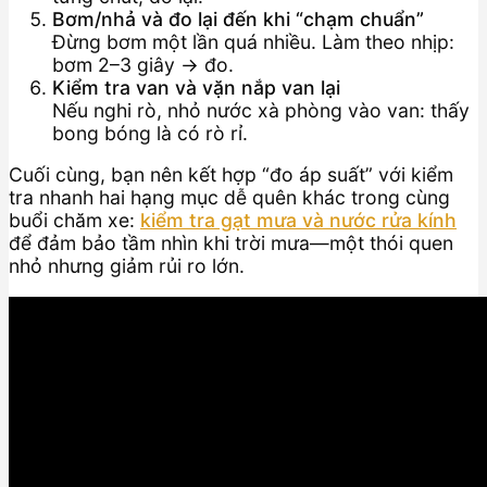
Bơm/nhả và đo lại đến khi “chạm chuẩn”
Đừng bơm một lần quá nhiều. Làm theo nhịp:
bơm 2–3 giây → đo.
Kiểm tra van và vặn nắp van lại
Nếu nghi rò, nhỏ nước xà phòng vào van: thấy
bong bóng là có rò rỉ.
Cuối cùng, bạn nên kết hợp “đo áp suất” với kiểm
tra nhanh hai hạng mục dễ quên khác trong cùng
buổi chăm xe:
kiểm tra gạt mưa và nước rửa kính
để đảm bảo tầm nhìn khi trời mưa—một thói quen
nhỏ nhưng giảm rủi ro lớn.