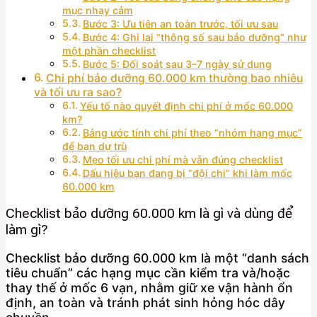
mục nhạy cảm
Bước 3: Ưu tiên an toàn trước, tối ưu sau
Bước 4: Ghi lại “thông số sau bảo dưỡng” như
một phần checklist
Bước 5: Đối soát sau 3–7 ngày sử dụng
Chi phí bảo dưỡng 60.000 km thường bao nhiêu
và tối ưu ra sao?
Yếu tố nào quyết định chi phí ở mốc 60.000
km?
Bảng ước tính chi phí theo “nhóm hạng mục”
để bạn dự trù
Mẹo tối ưu chi phí mà vẫn đúng checklist
Dấu hiệu bạn đang bị “đội chi” khi làm mốc
60.000 km
Checklist bảo dưỡng 60.000 km là gì và dùng để
làm gì?
Checklist bảo dưỡng 60.000 km là một “danh sách
tiêu chuẩn” các hạng mục cần kiểm tra và/hoặc
thay thế ở mốc 6 vạn, nhằm giữ xe vận hành ổn
định, an toàn và tránh phát sinh hỏng hóc dây