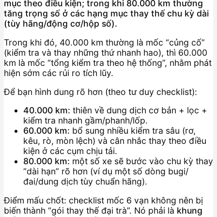
mục theo điều kiện; trong khi 80.000 km thường
tăng trọng số ở các hạng mục thay thế chu kỳ dài
(tùy hãng/động cơ/hộp số).
Trong khi đó, 40.000 km thường là mốc “củng cố”
(kiểm tra và thay những thứ nhanh hao), thì 60.000
km là mốc “tổng kiểm tra theo hệ thống”, nhằm phát
hiện sớm các rủi ro tích lũy.
Để bạn hình dung rõ hơn (theo tư duy checklist):
40.000 km:
thiên về dung dịch cơ bản + lọc +
kiểm tra nhanh gầm/phanh/lốp.
60.000 km:
bổ sung nhiều kiểm tra sâu (rơ,
kêu, rò, mòn lệch) và cân nhắc thay theo điều
kiện ở các cụm chịu tải.
80.000 km:
một số xe sẽ bước vào chu kỳ thay
“dài hạn” rõ hơn (ví dụ một số dòng bugi/
đai/dung dịch tùy chuẩn hãng).
Điểm mấu chốt: checklist mốc 6 vạn không nên bị
biến thành “gói thay thế đại trà”. Nó phải là
khung