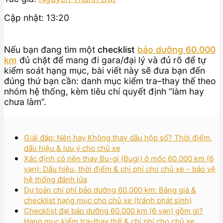
Cập nhật: 13:20
Nếu bạn đang tìm một
checklist
bảo dưỡng 60.000
km
đủ chặt để mang đi gara/đại lý và đủ rõ để tự
kiểm soát hạng mục, bài viết này sẽ đưa bạn đến
đúng thứ bạn cần: danh mục kiểm tra–thay thế theo
nhóm hệ thống, kèm tiêu chí quyết định “làm hay
chưa làm”.
Giải đáp: Nên hay Không thay dầu hộp số? Thời điểm,
dấu hiệu & lưu ý cho chủ xe
Xác định có nên thay Bu-gi (Bugi) ở mốc 60.000 km (6
vạn): Dấu hiệu, thời điểm & chi phí cho chủ xe – bảo vệ
hệ thống đánh lửa
Dự toán chi phí bảo dưỡng 60.000 km: Bảng giá &
checklist hạng mục cho chủ xe (tránh phát sinh)
Checklist đại bảo dưỡng 60.000 km (6 vạn) gồm gì?
Hạng mục kiểm tra–thay thế & chi phí cho chủ xe