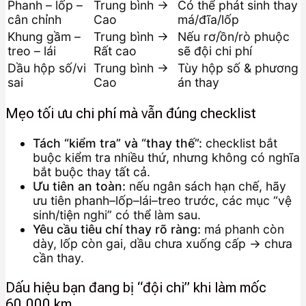
Phanh – lốp –
Trung bình →
Có thể phát sinh thay
cân chỉnh
Cao
má/đĩa/lốp
Khung gầm –
Trung bình →
Nếu rơ/ồn/rò phuộc
treo – lái
Rất cao
sẽ đội chi phí
Dầu hộp số/vi
Trung bình →
Tùy hộp số & phương
sai
Cao
án thay
Mẹo tối ưu chi phí mà vẫn đúng checklist
Tách “kiểm tra” và “thay thế”:
checklist bắt
buộc kiểm tra nhiều thứ, nhưng không có nghĩa
bắt buộc thay tất cả.
Ưu tiên an toàn:
nếu ngân sách hạn chế, hãy
ưu tiên phanh–lốp–lái–treo trước, các mục “vệ
sinh/tiện nghi” có thể làm sau.
Yêu cầu tiêu chí thay rõ ràng:
má phanh còn
dày, lốp còn gai, dầu chưa xuống cấp → chưa
cần thay.
Dấu hiệu bạn đang bị “đội chi” khi làm mốc
60.000 km