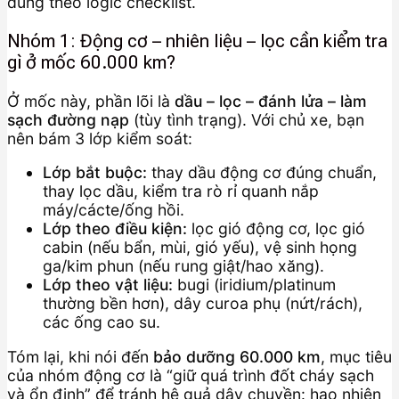
đúng theo logic checklist.
Nhóm 1: Động cơ – nhiên liệu – lọc cần kiểm tra
gì ở mốc 60.000 km?
Ở mốc này, phần lõi là
dầu – lọc – đánh lửa – làm
sạch đường nạp
(tùy tình trạng). Với chủ xe, bạn
nên bám 3 lớp kiểm soát:
Lớp bắt buộc:
thay dầu động cơ đúng chuẩn,
thay lọc dầu, kiểm tra rò rỉ quanh nắp
máy/cácte/ống hồi.
Lớp theo điều kiện:
lọc gió động cơ, lọc gió
cabin (nếu bẩn, mùi, gió yếu), vệ sinh họng
ga/kim phun (nếu rung giật/hao xăng).
Lớp theo vật liệu:
bugi (iridium/platinum
thường bền hơn), dây curoa phụ (nứt/rách),
các ống cao su.
Tóm lại, khi nói đến
bảo dưỡng 60.000 km
, mục tiêu
của nhóm động cơ là “giữ quá trình đốt cháy sạch
và ổn định” để tránh hệ quả dây chuyền: hao nhiên