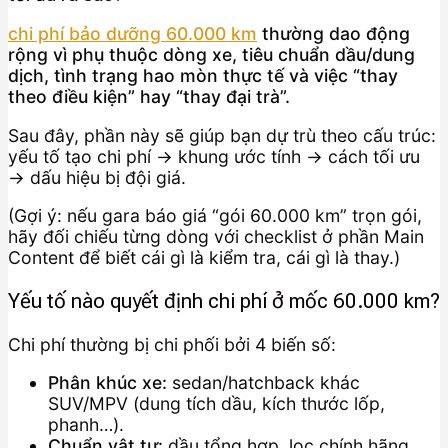
chi phí bảo dưỡng 60.000 km
thường dao động
rộng vì phụ thuộc dòng xe, tiêu chuẩn dầu/dung
dịch, tình trạng hao mòn thực tế và việc “thay
theo điều kiện” hay “thay đại trà”.
Sau đây, phần này sẽ giúp bạn dự trù theo cấu trúc:
yếu tố tạo chi phí → khung ước tính → cách tối ưu
→ dấu hiệu bị đội giá.
(Gợi ý: nếu gara báo giá “gói 60.000 km” trọn gói,
hãy đối chiếu từng dòng với checklist ở phần Main
Content để biết cái gì là kiểm tra, cái gì là thay.)
Yếu tố nào quyết định chi phí ở mốc 60.000 km?
Chi phí thường bị chi phối bởi 4 biến số:
Phân khúc xe:
sedan/hatchback khác
SUV/MPV (dung tích dầu, kích thước lốp,
phanh…).
Chuẩn vật tư:
dầu tổng hợp, lọc chính hãng,