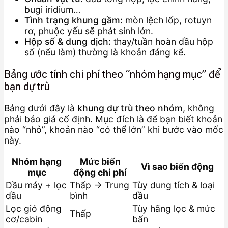
bugi iridium…
Tình trạng khung gầm:
mòn lệch lốp, rotuyn
rơ, phuộc yếu sẽ phát sinh lớn.
Hộp số & dung dịch:
thay/tuần hoàn dầu hộp
số (nếu làm) thường là khoản đáng kể.
Bảng ước tính chi phí theo “nhóm hạng mục” để
bạn dự trù
Bảng dưới đây là
khung dự trù theo nhóm
, không
phải báo giá cố định. Mục đích là để bạn biết khoản
nào “nhỏ”, khoản nào “có thể lớn” khi bước vào mốc
này.
Nhóm hạng
Mức biến
Vì sao biến động
mục
động chi phí
Dầu máy + lọc
Thấp → Trung
Tùy dung tích & loại
dầu
bình
dầu
Lọc gió động
Tùy hãng lọc & mức
Thấp
cơ/cabin
bẩn