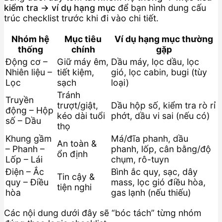
kiểm tra → ví dụ hạng mục
để bạn hình dung cấu
trúc checklist trước khi đi vào chi tiết.
Nhóm hệ
Mục tiêu
Ví dụ hạng mục thường
thống
chính
gặp
Động cơ –
Giữ máy êm,
Dầu máy, lọc dầu, lọc
Nhiên liệu –
tiết kiệm,
gió, lọc cabin, bugi (tùy
Lọc
sạch
loại)
Tránh
Truyền
trượt/giật,
Dầu hộp số, kiểm tra rò rỉ
động – Hộp
kéo dài tuổi
phớt, dầu vi sai (nếu có)
số – Dầu
thọ
Khung gầm
Má/đĩa phanh, dầu
An toàn &
– Phanh –
phanh, lốp, cân bằng/độ
ổn định
Lốp – Lái
chụm, rô-tuyn
Điện – Ắc
Bình ắc quy, sạc, dây
Tin cậy &
quy – Điều
mass, lọc gió điều hòa,
tiện nghi
hòa
gas lạnh (nếu thiếu)
Các nội dung dưới đây sẽ “bóc tách” từng nhóm