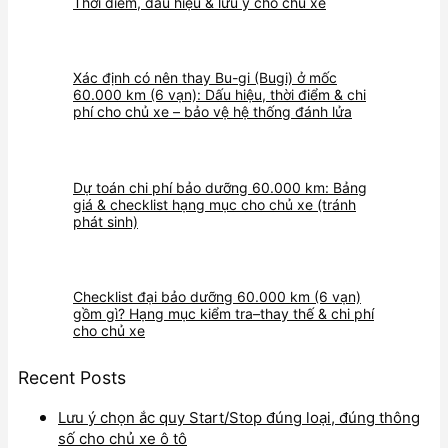
Thời điểm, dấu hiệu & lưu ý cho chủ xe
Xác định có nên thay Bu-gi (Bugi) ở mốc
60.000 km (6 vạn): Dấu hiệu, thời điểm & chi
phí cho chủ xe – bảo vệ hệ thống đánh lửa
Dự toán chi phí bảo dưỡng 60.000 km: Bảng
giá & checklist hạng mục cho chủ xe (tránh
phát sinh)
Checklist đại bảo dưỡng 60.000 km (6 vạn)
gồm gì? Hạng mục kiểm tra–thay thế & chi phí
cho chủ xe
Recent Posts
Lưu ý chọn ắc quy Start/Stop đúng loại, đúng thông
số cho chủ xe ô tô