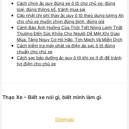
Cách chọn ắc quy đúng xe ô tô cho chủ xe: đúng
loại, đúng thông số, tránh mua sai
Cập nhật chi phí thay ắc quy ô tô theo dung lượng Ah
cho chủ xe muốn chọn đúng bình, đúng giá
Cảnh Báo Ảnh Hưởng Của Thời Tiết Nóng Lạnh Thất
Thường Đến Sức Khỏe Cho Người Dễ Mệt Khi Giao
Mùa: Tăng Nguy Cơ Hô Hấp, Tim Mạch Và Miễn Dịch
Cách kiểm tra máy phát và điện áp sạc ô tô đúng
chuẩn cho chủ xe
Cách sạc bảo dưỡng ắc quy ô tô khi xe ít đi để tránh
tụt điện cho chủ xe
Thạo Xe – Biết xe nói gì, biết mình làm gì.
Sitemap