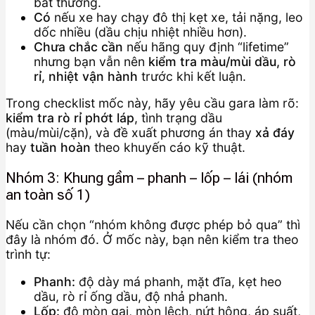
bất thường.
Có
nếu xe hay chạy đô thị kẹt xe, tải nặng, leo
dốc nhiều (dầu chịu nhiệt nhiều hơn).
Chưa chắc cần
nếu hãng quy định “lifetime”
nhưng bạn vẫn nên
kiểm tra màu/mùi dầu, rò
rỉ, nhiệt vận hành
trước khi kết luận.
Trong checklist mốc này, hãy yêu cầu gara làm rõ:
kiểm tra rò rỉ phớt láp
, tình trạng dầu
(màu/mùi/cặn), và đề xuất phương án thay
xả đáy
hay
tuần hoàn
theo khuyến cáo kỹ thuật.
Nhóm 3: Khung gầm – phanh – lốp – lái (nhóm
an toàn số 1)
Nếu cần chọn “nhóm không được phép bỏ qua” thì
đây là nhóm đó. Ở mốc này, bạn nên kiểm tra theo
trình tự:
Phanh:
độ dày má phanh, mặt đĩa, kẹt heo
dầu, rò rỉ ống dầu, độ nhả phanh.
Lốp:
độ mòn gai, mòn lệch, nứt hông, áp suất,