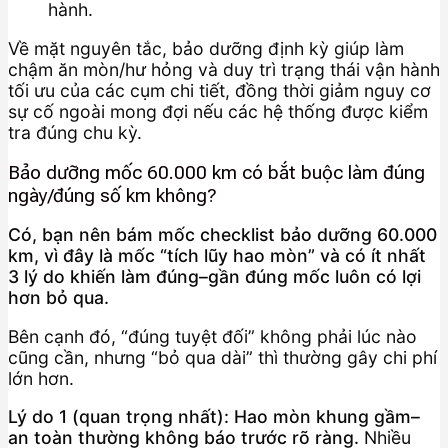
hành.
Về mặt nguyên tắc, bảo dưỡng định kỳ giúp làm
chậm ăn mòn/hư hỏng và duy trì trạng thái vận hành
tối ưu của các cụm chi tiết, đồng thời giảm nguy cơ
sự cố ngoài mong đợi nếu các hệ thống được kiểm
tra đúng chu kỳ.
Bảo dưỡng mốc 60.000 km có bắt buộc làm đúng
ngày/đúng số km không?
Có, bạn nên bám mốc checklist bảo dưỡng 60.000
km, vì đây là mốc “tích lũy hao mòn” và có ít nhất
3 lý do khiến làm đúng–gần đúng mốc luôn có lợi
hơn bỏ qua.
Bên cạnh đó, “đúng tuyệt đối” không phải lúc nào
cũng cần, nhưng “bỏ qua dài” thì thường gây chi phí
lớn hơn.
Lý do 1 (quan trọng nhất): Hao mòn khung gầm–
an toàn thường không báo trước rõ ràng.
Nhiều