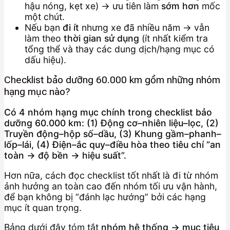
hậu nóng, kẹt xe) → ưu tiên làm
sớm hơn
mốc
một chút.
Nếu bạn
đi ít
nhưng xe đã nhiều năm → vẫn
làm theo
thời gian sử dụng
(ít nhất kiểm tra
tổng thể và thay các dung dịch/hạng mục có
dấu hiệu).
Checklist bảo dưỡng 60.000 km gồm những nhóm
hạng mục nào?
Có 4 nhóm hạng mục chính trong checklist bảo
dưỡng 60.000 km: (1) Động cơ–nhiên liệu–lọc, (2)
Truyền động–hộp số–dầu, (3) Khung gầm–phanh–
lốp–lái, (4) Điện–ắc quy–điều hòa theo tiêu chí “an
toàn → độ bền → hiệu suất”.
Hơn nữa, cách đọc checklist tốt nhất là đi từ nhóm
ảnh hưởng an toàn cao đến nhóm tối ưu vận hành,
để bạn không bị “đánh lạc hướng” bởi các hạng
mục ít quan trọng.
Bảng dưới đây tóm tắt
nhóm hệ thống → mục tiêu