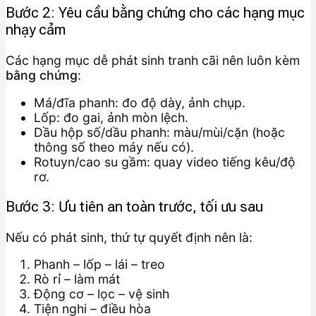
Bước 2: Yêu cầu bằng chứng cho các hạng mục
nhạy cảm
Các hạng mục dễ phát sinh tranh cãi nên luôn kèm
bằng chứng
:
Má/đĩa phanh: đo độ dày, ảnh chụp.
Lốp: đo gai, ảnh mòn lệch.
Dầu hộp số/dầu phanh: màu/mùi/cặn (hoặc
thông số theo máy nếu có).
Rotuyn/cao su gầm: quay video tiếng kêu/độ
rơ.
Bước 3: Ưu tiên an toàn trước, tối ưu sau
Nếu có phát sinh, thứ tự quyết định nên là:
Phanh – lốp – lái – treo
Rò rỉ – làm mát
Động cơ – lọc – vệ sinh
Tiện nghi – điều hòa