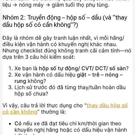
liệu → nóng máy → giảm tuổi thọ phụ tùng.
Nhóm 2: Truyền động – hộp số – dầu (và “thay
dầu hộp số có cần không”?)
Đây là nhóm dễ gây tranh luận nhất, vì mỗi hãng/
điều kiện vận hành có khuyến nghị khác nhau.
Nhưng checklist đúng không tranh cãi cảm tính—nó
dựa trên 3 câu hỏi kiểm soát:
Xe bạn là
hộp số tự động/ CVT/ DCT/ số sàn
?
Xe vận hành có dấu hiệu
giật – trễ – nóng –
rung
không?
Lịch sử trước đó đã từng thay/tuần hoàn dầu
hộp số chưa?
Vì vậy, câu trả lời thực dụng cho “
thay dầu hộp số
có cần không
” thường là:
Có
nếu xe đã đạt tiêu chí km/thời gian theo
khuyến nghị hãng hoặc có dấu hiệu vận hành