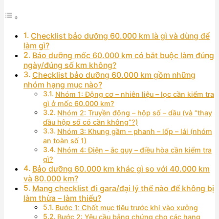
Checklist bảo dưỡng 60.000 km là gì và dùng để
làm gì?
Bảo dưỡng mốc 60.000 km có bắt buộc làm đúng
ngày/đúng số km không?
Checklist bảo dưỡng 60.000 km gồm những
nhóm hạng mục nào?
Nhóm 1: Động cơ – nhiên liệu – lọc cần kiểm tra
gì ở mốc 60.000 km?
Nhóm 2: Truyền động – hộp số – dầu (và “thay
dầu hộp số có cần không”?)
Nhóm 3: Khung gầm – phanh – lốp – lái (nhóm
an toàn số 1)
Nhóm 4: Điện – ắc quy – điều hòa cần kiểm tra
gì?
Bảo dưỡng 60.000 km khác gì so với 40.000 km
và 80.000 km?
Mang checklist đi gara/đại lý thế nào để không bị
làm thừa – làm thiếu?
Bước 1: Chốt mục tiêu trước khi vào xưởng
Bước 2: Yêu cầu bằng chứng cho các hạng