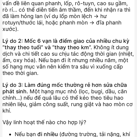
vấn đề liên quan phanh, lốp, rô-tuyn, cao su gầm,
rò rỉ… có thể diễn tiến âm thầm, đến khi nhận ra thì
đã làm hỏng lan (ví dụ lốp mòn lệch → hư
rotuyn/thước lái, hoặc phanh mòn → đĩa phanh
xước).
Lý do 2: Mốc 6 vạn là điểm giao của nhiều chu kỳ
“thay theo tuổi” và “thay theo km”.
Không ít dung
dịch và chi tiết cao su chịu tác động thời gian (nhiệt,
ẩm, oxy hóa). Nếu bạn đi ít nhưng nhiều năm, một
số hạng mục vẫn nên kiểm tra sâu vì xuống cấp
theo thời gian.
Lý do 3: Làm đúng mốc thường rẻ hơn sửa chữa
phát sinh.
Một hạng mục nhỏ (lọc, bugi, dầu, căn
chỉnh…) nếu để quá lâu có thể kéo theo tiêu hao
nhiên liệu, giảm công suất, rung giật và hao mòn cơ
khí.
Vậy linh hoạt thế nào cho hợp lý?
Nếu bạn
đi nhiều
(đường trường, tải nặng, khí