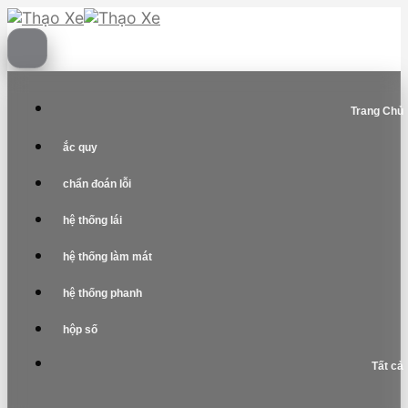
Skip
to
content
Trang Chủ
ắc quy
chẩn đoán lỗi
hệ thống lái
hệ thống làm mát
hệ thống phanh
hộp số
Tất cả