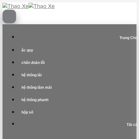
Skip
to
content
Trang Chủ
ắc quy
chẩn đoán lỗi
hệ thống lái
hệ thống làm mát
hệ thống phanh
hộp số
Tất cả