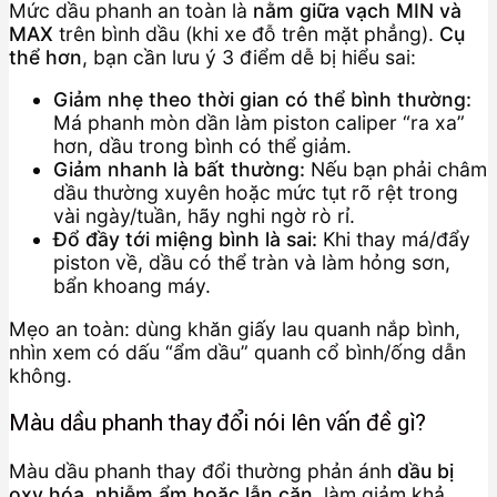
Mức dầu phanh an toàn là
nằm giữa vạch MIN và
MAX
trên bình dầu (khi xe đỗ trên mặt phẳng).
Cụ
thể hơn
, bạn cần lưu ý 3 điểm dễ bị hiểu sai:
Giảm nhẹ theo thời gian có thể bình thường:
Má phanh mòn dần làm piston caliper “ra xa”
hơn, dầu trong bình có thể giảm.
Giảm nhanh là bất thường:
Nếu bạn phải châm
dầu thường xuyên hoặc mức tụt rõ rệt trong
vài ngày/tuần, hãy nghi ngờ rò rỉ.
Đổ đầy tới miệng bình là sai:
Khi thay má/đẩy
piston về, dầu có thể tràn và làm hỏng sơn,
bẩn khoang máy.
Mẹo an toàn: dùng khăn giấy lau quanh nắp bình,
nhìn xem có dấu “ẩm dầu” quanh cổ bình/ống dẫn
không.
Màu dầu phanh thay đổi nói lên vấn đề gì?
Màu dầu phanh thay đổi thường phản ánh
dầu bị
oxy hóa, nhiễm ẩm hoặc lẫn cặn
, làm giảm khả