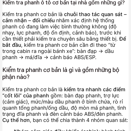
Kiểm tra phanh ô tô cơ bản tại nhà gồm những gì?
Kiểm tra phanh cơ bản là
chuỗi thao tác quan sát –
cảm nhận – đối chiếu
nhằm xác định hệ thống
phanh có đang làm việc bình thường không (độ
nhạy, lực phanh, độ ổn định, cảnh báo), trước khi
cần thiết phải kiểm tra chuyên sâu bằng thiết bị.
Để
bắt đầu
, kiểm tra phanh cơ bản cần đi theo “từ
trong cabin ra ngoài bánh xe”: bàn đạp → dầu
phanh → má/đĩa → cảnh báo ABS/ESP.
Kiểm tra phanh cơ bản là gì và gồm những bộ
phận nào?
Kiểm tra phanh cơ bản là
kiểm tra nhanh các điểm
“cốt lõi” của phanh
gồm: bàn đạp phanh, trợ lực
(cảm giác), mức/màu dầu phanh ở bình chứa, rò rỉ
quanh tổng phanh/ống dầu, độ mòn má phanh, tình
trạng đĩa phanh và đèn cảnh báo ABS/đèn phanh.
Cụ thể hơn
, bạn có thể chia thành 4 nhóm quan sát: