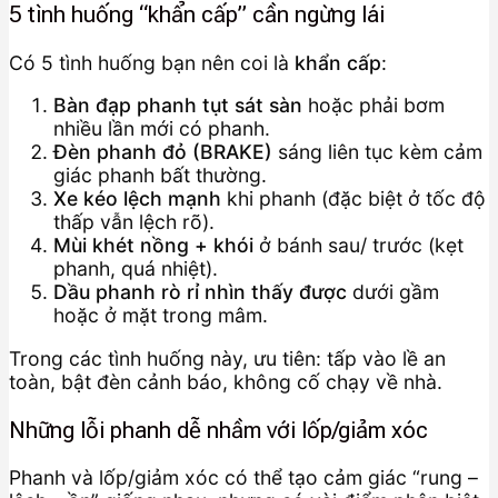
5 tình huống “khẩn cấp” cần ngừng lái
Có 5 tình huống bạn nên coi là
khẩn cấp
:
Bàn đạp phanh tụt sát sàn
hoặc phải bơm
nhiều lần mới có phanh.
Đèn phanh đỏ (BRAKE)
sáng liên tục kèm cảm
giác phanh bất thường.
Xe kéo lệch mạnh
khi phanh (đặc biệt ở tốc độ
thấp vẫn lệch rõ).
Mùi khét nồng + khói
ở bánh sau/ trước (kẹt
phanh, quá nhiệt).
Dầu phanh rò rỉ nhìn thấy được
dưới gầm
hoặc ở mặt trong mâm.
Trong các tình huống này, ưu tiên: tấp vào lề an
toàn, bật đèn cảnh báo, không cố chạy về nhà.
Những lỗi phanh dễ nhầm với lốp/giảm xóc
Phanh và lốp/giảm xóc có thể tạo cảm giác “rung –