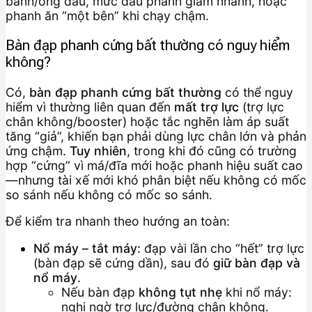
bánh/ống dầu, mức dầu phanh giảm nhanh, hoặc
phanh ăn “một bên” khi chạy chậm.
Bàn đạp phanh cứng bất thường có nguy hiểm
không?
Có,
bàn đạp phanh cứng bất thường
có thể nguy
hiểm vì thường liên quan đến
mất trợ lực
(trợ lực
chân không/booster) hoặc tắc nghẽn làm áp suất
tăng “giả”, khiến bạn phải dùng lực chân lớn và phản
ứng chậm.
Tuy nhiên
, trong khi đó cũng có trường
hợp “cứng” vì má/đĩa mới hoặc phanh hiệu suất cao
—nhưng tài xế mới khó phân biệt nếu không có mốc
so sánh nếu không có mốc so sánh.
Để kiểm tra nhanh theo hướng an toàn:
Nổ máy – tắt máy:
đạp vài lần cho “hết” trợ lực
(bàn đạp sẽ cứng dần), sau đó
giữ bàn đạp và
nổ máy
.
Nếu bàn đạp
không tụt nhẹ
khi nổ máy:
nghi ngờ trợ lực/đường chân không.