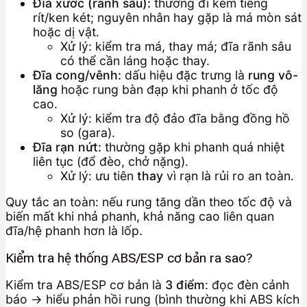
Đĩa xước (rãnh sâu):
thường đi kèm tiếng
rít/ken két; nguyên nhân hay gặp là má mòn sát
hoặc dị vật.
Xử lý: kiểm tra má, thay má; đĩa rãnh sâu
có thể cần láng hoặc thay.
Đĩa cong/vênh:
dấu hiệu đặc trưng là
rung vô-
lăng
hoặc rung bàn đạp khi phanh ở tốc độ
cao.
Xử lý: kiểm tra độ đảo đĩa bằng đồng hồ
so (gara).
Đĩa rạn nứt:
thường gặp khi phanh quá nhiệt
liên tục (đổ đèo, chở nặng).
Xử lý: ưu tiên
thay
vì rạn là rủi ro an toàn.
Quy tắc an toàn: nếu rung tăng dần theo tốc độ và
biến mất khi nhả phanh, khả năng cao liên quan
đĩa/hệ phanh hơn là lốp.
Kiểm tra hệ thống ABS/ESP cơ bản ra sao?
Kiểm tra ABS/ESP cơ bản là
3 điểm
: đọc đèn cảnh
báo → hiểu phản hồi rung (bình thường khi ABS kích