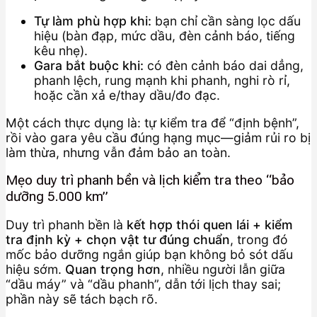
Tự làm phù hợp khi:
bạn chỉ cần sàng lọc dấu
hiệu (bàn đạp, mức dầu, đèn cảnh báo, tiếng
kêu nhẹ).
Gara bắt buộc khi:
có đèn cảnh báo dai dẳng,
phanh lệch, rung mạnh khi phanh, nghi rò rỉ,
hoặc cần xả e/thay dầu/đo đạc.
Một cách thực dụng là: tự kiểm tra để “định bệnh”,
rồi vào gara yêu cầu đúng hạng mục—giảm rủi ro bị
làm thừa, nhưng vẫn đảm bảo an toàn.
Mẹo duy trì phanh bền và lịch kiểm tra theo “bảo
dưỡng 5.000 km”
Duy trì phanh bền là
kết hợp thói quen lái + kiểm
tra định kỳ + chọn vật tư đúng chuẩn
, trong đó
mốc bảo dưỡng ngắn giúp bạn không bỏ sót dấu
hiệu sớm.
Quan trọng hơn
, nhiều người lẫn giữa
“dầu máy” và “dầu phanh”, dẫn tới lịch thay sai;
phần này sẽ tách bạch rõ.