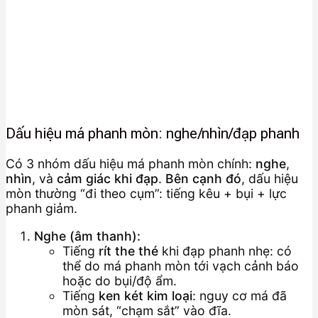
Dấu hiệu má phanh mòn: nghe/nhìn/đạp phanh
Có 3 nhóm dấu hiệu má phanh mòn chính:
nghe
,
nhìn
, và
cảm giác khi đạp
.
Bên cạnh đó
, dấu hiệu
mòn thường “đi theo cụm”: tiếng kêu + bụi + lực
phanh giảm.
Nghe (âm thanh):
Tiếng
rít the thé
khi đạp phanh nhẹ: có
thể do má phanh mòn tới vạch cảnh báo
hoặc do bụi/độ ẩm.
Tiếng
ken két kim loại
: nguy cơ má đã
mòn sát, “chạm sắt” vào đĩa.