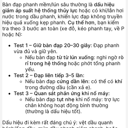
Bàn đạp phanh mềm/lún sâu thường là
dấu hiệu
giảm áp suất hệ thống thủy lực
hoặc có khí/lẫn hơi
nước trong dầu phanh, khiến lực đạp không truyền
hiệu quả xuống kẹp phanh.
Cụ thể hơn
, bạn kiểm
tra theo 3 bước an toàn (xe đỗ, kéo phanh tay, về P
hoặc N):
Test 1 – Giữ bàn đạp 20–30 giây:
Đạp phanh
vừa đủ và giữ yên.
Nếu bàn đạp
từ từ lún xuống
: nghi ngờ
rò
rỉ trong hệ thống
hoặc phớt tổng phanh
yếu.
Test 2 – Đạp liên tiếp 3–5 lần:
Nếu bàn đạp
cứng dần lên
: có thể có
khí
trong đường dầu (cần xả e).
Test 3 – Quan sát phản ứng khi nổ máy:
Nếu bàn đạp
tụt nhẹ
khi nổ máy: trợ lực
chân không hoạt động bình thường
(thường là dấu hiệu tốt).
Dấu hiệu đi kèm rất đáng chú ý: vệt dầu quanh