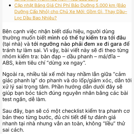
Cập nhật Bảng Giá Chi Phí Bảo Dưỡng 5.000 km (Bảo
Dưỡng Cấp Nhỏ) cho Chủ Xe Mới: Gồm Gì, Thay Dầu–
Lọc Dầu Bao Nhiêu?
Bên cạnh việc nhận biết dấu hiệu, người dùng
thường muốn biết
mình có thể tự kiểm tra tới đâu
(tại nhà) và
tới ngưỡng nào phải đem xe đi gara
để
tránh tự làm sai. Vì vậy, bài viết này sẽ đi theo từng
nhóm kiểm tra: bàn đạp – dầu phanh – má/đĩa –
ABS, kèm tiêu chí “dừng xe ngay”.
Ngoài ra, nhiều tài xế mới hay nhầm lẫn giữa “cảm
giác phanh lạ” do phanh và do lốp/giảm xóc, dẫn tới
xử lý sai trọng tâm. Phần hướng dẫn dưới đây sẽ
giúp bạn bóc tách đúng nguyên nhân bằng các bài
test ngắn, dễ làm.
Sau đây, bạn sẽ có một checklist kiểm tra phanh cơ
bản theo từng bước, đủ chi tiết để tự đánh giá
nhanh tại nhà nhưng vẫn an toàn, không “liều” thử
sai cách.