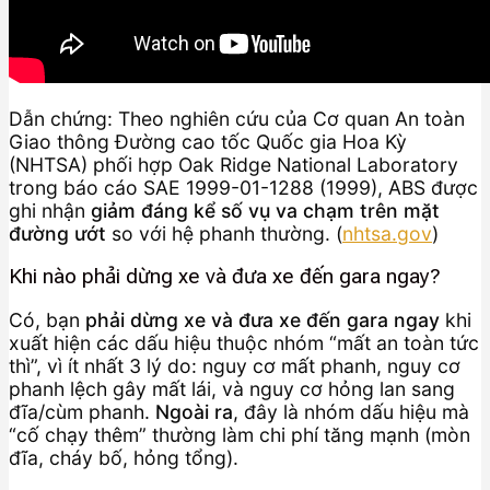
Dẫn chứng: Theo nghiên cứu của Cơ quan An toàn
Giao thông Đường cao tốc Quốc gia Hoa Kỳ
(NHTSA) phối hợp Oak Ridge National Laboratory
trong báo cáo SAE 1999-01-1288 (1999), ABS được
ghi nhận
giảm đáng kể số vụ va chạm trên mặt
đường ướt
so với hệ phanh thường. (
nhtsa.gov
)
Khi nào phải dừng xe và đưa xe đến gara ngay?
Có, bạn
phải dừng xe và đưa xe đến gara ngay
khi
xuất hiện các dấu hiệu thuộc nhóm “mất an toàn tức
thì”, vì ít nhất 3 lý do: nguy cơ mất phanh, nguy cơ
phanh lệch gây mất lái, và nguy cơ hỏng lan sang
đĩa/cùm phanh.
Ngoài ra
, đây là nhóm dấu hiệu mà
“cố chạy thêm” thường làm chi phí tăng mạnh (mòn
đĩa, cháy bố, hỏng tổng).