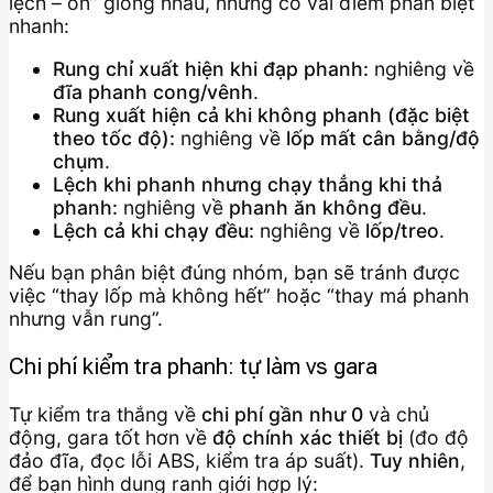
lệch – ồn” giống nhau, nhưng có vài điểm phân biệt
nhanh:
Rung chỉ xuất hiện khi đạp phanh:
nghiêng về
đĩa phanh cong/vênh
.
Rung xuất hiện cả khi không phanh (đặc biệt
theo tốc độ):
nghiêng về
lốp mất cân bằng/độ
chụm
.
Lệch khi phanh nhưng chạy thẳng khi thả
phanh:
nghiêng về
phanh ăn không đều
.
Lệch cả khi chạy đều:
nghiêng về
lốp/treo
.
Nếu bạn phân biệt đúng nhóm, bạn sẽ tránh được
việc “thay lốp mà không hết” hoặc “thay má phanh
nhưng vẫn rung”.
Chi phí kiểm tra phanh: tự làm vs gara
Tự kiểm tra thắng về
chi phí gần như 0
và chủ
động, gara tốt hơn về
độ chính xác thiết bị
(đo độ
đảo đĩa, đọc lỗi ABS, kiểm tra áp suất).
Tuy nhiên
,
để bạn hình dung ranh giới hợp lý: