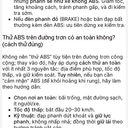
nhưng
phanh sẽ như xe không ABS
. Giảm tốc,
tăng khoảng cách, tránh phanh gấp, và đi kiểm
tra sớm.
Nếu
đèn phanh đỏ
(BRAKE) hoặc bàn đạp bất
thường kèm đèn ABS: ưu tiên dừng xe kiểm tra.
Thử ABS trên đường trơn có an toàn không?
(cách thử đúng)
Không nên “thử ABS” tùy tiện trên đường trơn công
cộng; thay vào đó, hãy áp dụng
cách thử an toàn
với ít nhất 3 nguyên tắc: địa điểm phù hợp, tốc độ
thấp, và giữ kiểm soát.
Tuy nhiên
, nếu bạn cần
“cảm nhận” ABS (để khỏi hoảng khi rung), hãy làm
theo hướng dẫn:
Chọn nơi an toàn:
bãi trống, mặt đường sạch,
ít người/xe.
Tốc độ thấp:
bắt đầu 20–30 km/h.
Kỹ thuật:
đạp phanh dứt khoát và
giữ lực
phanh
, không nhấp nhả; đồng thời
giữ lái
theo
hướng tránh vật cản.