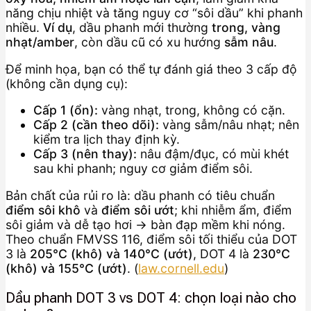
năng chịu nhiệt và tăng nguy cơ “sôi dầu” khi phanh
nhiều.
Ví dụ
, dầu phanh mới thường
trong, vàng
nhạt/amber
, còn dầu cũ có xu hướng
sẫm nâu
.
Để minh họa, bạn có thể tự đánh giá theo 3 cấp độ
(không cần dụng cụ):
Cấp 1 (ổn):
vàng nhạt, trong, không có cặn.
Cấp 2 (cần theo dõi):
vàng sẫm/nâu nhạt; nên
kiểm tra lịch thay định kỳ.
Cấp 3 (nên thay):
nâu đậm/đục, có mùi khét
sau khi phanh; nguy cơ giảm điểm sôi.
Bản chất của rủi ro là: dầu phanh có tiêu chuẩn
điểm sôi khô
và
điểm sôi ướt
; khi nhiễm ẩm, điểm
sôi giảm và dễ tạo hơi → bàn đạp mềm khi nóng.
Theo chuẩn FMVSS 116, điểm sôi tối thiểu của DOT
3 là
205°C (khô) và 140°C (ướt)
, DOT 4 là
230°C
(khô) và 155°C (ướt)
. (
law.cornell.edu
)
Dầu phanh DOT 3 vs DOT 4: chọn loại nào cho