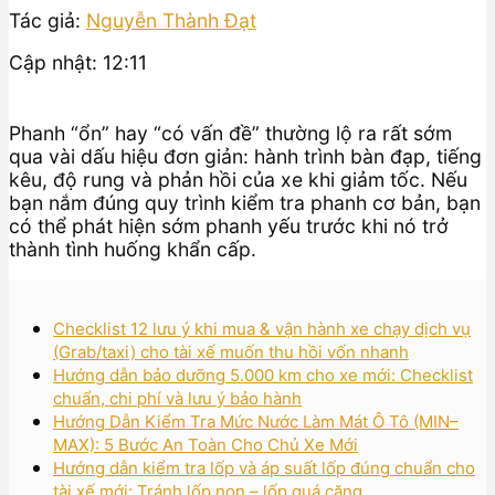
Tác giả:
Nguyễn Thành Đạt
Cập nhật: 12:11
Phanh “ổn” hay “có vấn đề” thường lộ ra rất sớm
qua vài dấu hiệu đơn giản: hành trình bàn đạp, tiếng
kêu, độ rung và phản hồi của xe khi giảm tốc. Nếu
bạn nắm đúng quy trình kiểm tra phanh cơ bản, bạn
có thể phát hiện sớm phanh yếu trước khi nó trở
thành tình huống khẩn cấp.
Checklist 12 lưu ý khi mua & vận hành xe chạy dịch vụ
(Grab/taxi) cho tài xế muốn thu hồi vốn nhanh
Hướng dẫn bảo dưỡng 5.000 km cho xe mới: Checklist
chuẩn, chi phí và lưu ý bảo hành
Hướng Dẫn Kiểm Tra Mức Nước Làm Mát Ô Tô (MIN–
MAX): 5 Bước An Toàn Cho Chủ Xe Mới
Hướng dẫn kiểm tra lốp và áp suất lốp đúng chuẩn cho
tài xế mới: Tránh lốp non – lốp quá căng