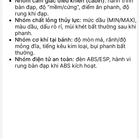
Nhóm cảm giác điều khiển (cabin):
hành trình
bàn đạp, độ “mềm/cứng”, điểm ăn phanh, độ
rung khi đạp.
Nhóm chất lỏng thủy lực:
mức dầu (MIN/MAX),
màu dầu, dấu rò rỉ, mùi khét bất thường sau khi
phanh.
Nhóm cơ khí tại bánh:
độ mòn má, rãnh/độ
mỏng đĩa, tiếng kêu kim loại, bụi phanh bất
thường.
Nhóm điện tử an toàn:
đèn ABS/ESP, hành vi
rung bàn đạp khi ABS kích hoạt.