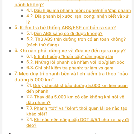
bánh không?
Dấu hiệu má phanh mòn: nghe/nhìn/đạp phanh
Đĩa phanh bị xước, rạn, cong: nhận biết và xử
lý
Kiểm tra hệ thống ABS/ESP cơ bản ra sao?
Đèn ABS sáng có đi được không?
Thử ABS trên đường trơn có an toàn không?
(cách thử đúng)
Khi nào phải dừng xe và đưa xe đến gara ngay?
5 tình huống “khẩn cấp” cần ngừng lái
Những lỗi phanh dễ nhầm với lốp/giảm xóc
Chi phí kiểm tra phanh: tự làm vs gara
Mẹo duy trì phanh bền và lịch kiểm tra theo “bảo
dưỡng 5.000 km”
Gợi ý checklist bảo dưỡng 5.000 km liên quan
đến phanh
Thay dầu 5.000 km có cần không khi nói về
dầu phanh?
Phanh “tốt” vs “kém”: thói quen lái xe nào tạo
khác biệt?
Khi nào nên nâng cấp DOT 4/5.1 cho xe hay đi
đèo?