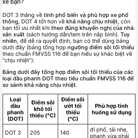
xe bạn?
DOT 3 thắng về
tính phổ biến và phù hợp xe phổ
thông
, DOT 4 tốt hơn về
khả năng chịu nhiệt
, còn
bạn tối ưu nhất khi
theo đúng khuyến nghị của nhà
sản xuất
(sách hướng dẫn/tem trên nắp bình).
Tuy
nhiên
, để dễ ra quyết định, bạn có thể dùng bảng
dưới đây (bảng tổng hợp
ngưỡng điểm sôi tối thiểu
theo chuẩn FMVSS 116 để bạn hiểu sự khác biệt về
“chịu nhiệt”):
Bảng dưới đây tổng hợp điểm sôi tối thiểu của các
loại dầu phanh DOT theo tiêu chuẩn FMVSS 116 để
so sánh khả năng chịu nhiệt.
Loại
Điểm sôi
Điểm sôi
dầu
ướt tối
Phù hợp tình
khô tối
phanh
thiểu
huống sử dụng
thiểu (°C)
(DOT)
(°C)
đi phố, tải nhẹ,
DOT 3
205
140
phanh vừa phải