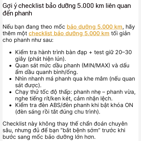
Gợi ý checklist bảo dưỡng 5.000 km liên quan
đến phanh
Nếu bạn đang theo mốc
bảo dưỡng 5.000 km
, hãy
thêm một
checklist bảo dưỡng 5.000 km
tối giản
cho phanh như sau:
Kiểm tra hành trình bàn đạp + test giữ 20–30
giây (phát hiện lún).
Quan sát mức dầu phanh (MIN/MAX) và dấu
ẩm dầu quanh bình/ống.
Nhìn nhanh má phanh qua khe mâm (nếu quan
sát được).
Chạy thử tốc độ thấp: phanh nhẹ – phanh vừa,
nghe tiếng rít/ken két, cảm nhận lệch.
Kiểm tra đèn ABS/đèn phanh khi bật khóa ON
(đèn sáng rồi tắt đúng chu trình).
Checklist này không thay thế chẩn đoán chuyên
sâu, nhưng đủ để bạn “bắt bệnh sớm” trước khi
bước sang mốc bảo dưỡng lớn hơn.