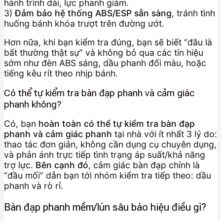
hành trình dài, lực phanh giảm.
3)
Đảm bảo hệ thống ABS/ESP sẵn sàng
, tránh tình
huống bánh khóa trượt trên đường ướt.
Hơn nữa, khi bạn kiểm tra đúng, bạn sẽ biết “đâu là
bất thường thật sự” và không bỏ qua các tín hiệu
sớm như đèn ABS sáng, dầu phanh đổi màu, hoặc
tiếng kêu rít theo nhịp bánh.
Có thể tự kiểm tra bàn đạp phanh và cảm giác
phanh không?
Có, bạn
hoàn toàn có thể tự kiểm tra bàn đạp
phanh và cảm giác phanh
tại nhà với ít nhất 3 lý do:
thao tác đơn giản, không cần dụng cụ chuyên dụng,
và phản ánh trực tiếp tình trạng áp suất/khả năng
trợ lực.
Bên cạnh đó
, cảm giác bàn đạp chính là
“đầu mối” dẫn bạn tới nhóm kiểm tra tiếp theo: dầu
phanh và rò rỉ.
Bàn đạp phanh mềm/lún sâu báo hiệu điều gì?