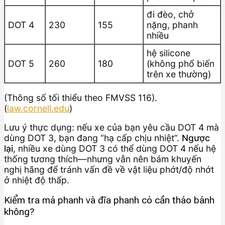
đi đèo, chở
DOT 4
230
155
nặng, phanh
nhiều
hệ silicone
DOT 5
260
180
(không phổ biến
trên xe thường)
(Thông số tối thiểu theo FMVSS 116).
(
law.cornell.edu
)
Lưu ý thực dụng: nếu xe của bạn yêu cầu DOT 4 mà
dùng DOT 3, bạn đang “hạ cấp chịu nhiệt”.
Ngược
lại
, nhiều xe dùng DOT 3 có thể dùng DOT 4 nếu hệ
thống tương thích—nhưng vẫn nên bám khuyến
nghị hãng để tránh vấn đề về vật liệu phớt/độ nhớt
ở nhiệt độ thấp.
Kiểm tra má phanh và đĩa phanh có cần tháo bánh
không?