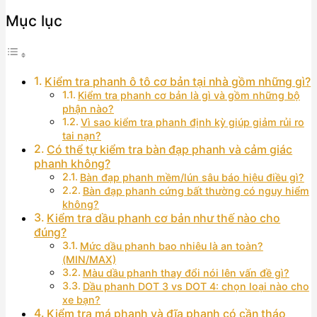
Mục lục
Kiểm tra phanh ô tô cơ bản tại nhà gồm những gì?
Kiểm tra phanh cơ bản là gì và gồm những bộ
phận nào?
Vì sao kiểm tra phanh định kỳ giúp giảm rủi ro
tai nạn?
Có thể tự kiểm tra bàn đạp phanh và cảm giác
phanh không?
Bàn đạp phanh mềm/lún sâu báo hiệu điều gì?
Bàn đạp phanh cứng bất thường có nguy hiểm
không?
Kiểm tra dầu phanh cơ bản như thế nào cho
đúng?
Mức dầu phanh bao nhiêu là an toàn?
(MIN/MAX)
Màu dầu phanh thay đổi nói lên vấn đề gì?
Dầu phanh DOT 3 vs DOT 4: chọn loại nào cho
xe bạn?
Kiểm tra má phanh và đĩa phanh có cần tháo