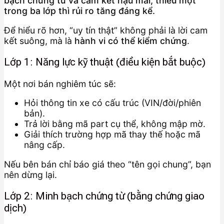
bạch chứng từ và cam kết hậu mãi; thiếu một
trong ba lớp thì rủi ro tăng đáng kể.
Để hiểu rõ hơn, “uy tín thật” không phải là lời cam
kết suông, mà là
hành vi có thể kiểm chứng
.
Lớp 1: Năng lực kỹ thuật (điều kiện bắt buộc)
Một nơi bán nghiêm túc sẽ:
Hỏi thông tin xe có cấu trúc (VIN/đời/phiên
bản).
Trả lời bằng mã part cụ thể, không mập mờ.
Giải thích trường hợp mã thay thế hoặc mã
nâng cấp.
Nếu bên bán chỉ báo giá theo “tên gọi chung”, bạn
nên dừng lại.
Lớp 2: Minh bạch chứng từ (bằng chứng giao
dịch)