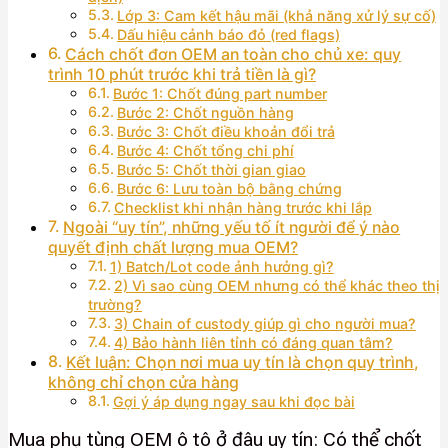
Lớp 3: Cam kết hậu mãi (khả năng xử lý sự cố)
Dấu hiệu cảnh báo đỏ (red flags)
Cách chốt đơn OEM an toàn cho chủ xe: quy
trình 10 phút trước khi trả tiền là gì?
Bước 1: Chốt đúng part number
Bước 2: Chốt nguồn hàng
Bước 3: Chốt điều khoản đổi trả
Bước 4: Chốt tổng chi phí
Bước 5: Chốt thời gian giao
Bước 6: Lưu toàn bộ bằng chứng
Checklist khi nhận hàng trước khi lắp
Ngoài “uy tín”, những yếu tố ít người để ý nào
quyết định chất lượng mua OEM?
1) Batch/Lot code ảnh hưởng gì?
2) Vì sao cùng OEM nhưng có thể khác theo thị
trường?
3) Chain of custody giúp gì cho người mua?
4) Bảo hành liên tỉnh có đáng quan tâm?
Kết luận: Chọn nơi mua uy tín là chọn quy trình,
không chỉ chọn cửa hàng
Gợi ý áp dụng ngay sau khi đọc bài
Mua phụ tùng OEM ô tô ở đâu uy tín: Có thể chốt