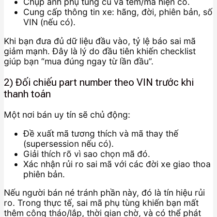
Chụp ảnh phụ tùng cũ và tem/mã hiện có.
Cung cấp thông tin xe: hãng, đời, phiên bản, số
VIN (nếu có).
Khi bạn đưa đủ dữ liệu đầu vào, tỷ lệ báo sai mã
giảm mạnh. Đây là lý do đầu tiên khiến checklist
giúp bạn “mua đúng ngay từ lần đầu”.
2) Đối chiếu part number theo VIN trước khi
thanh toán
Một nơi bán uy tín sẽ chủ động:
Đề xuất mã tương thích và mã thay thế
(supersession nếu có).
Giải thích rõ vì sao chọn mã đó.
Xác nhận rủi ro sai mã với các đời xe giao thoa
phiên bản.
Nếu người bán né tránh phần này, đó là tín hiệu rủi
ro. Trong thực tế, sai mã phụ tùng khiến bạn mất
thêm công tháo/lắp, thời gian chờ, và có thể phát