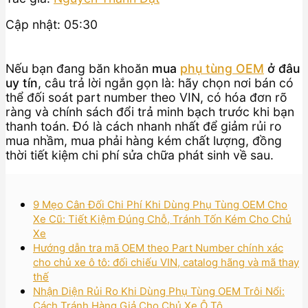
Cập nhật: 05:30
Nếu bạn đang băn khoăn
mua
phụ tùng OEM
ở đâu
uy tín
, câu trả lời ngắn gọn là: hãy chọn nơi bán có
thể đối soát part number theo VIN, có hóa đơn rõ
ràng và chính sách đổi trả minh bạch trước khi bạn
thanh toán. Đó là cách nhanh nhất để giảm rủi ro
mua nhầm, mua phải hàng kém chất lượng, đồng
thời tiết kiệm chi phí sửa chữa phát sinh về sau.
9 Mẹo Cân Đối Chi Phí Khi Dùng Phụ Tùng OEM Cho
Xe Cũ: Tiết Kiệm Đúng Chỗ, Tránh Tốn Kém Cho Chủ
Xe
Hướng dẫn tra mã OEM theo Part Number chính xác
cho chủ xe ô tô: đối chiếu VIN, catalog hãng và mã thay
thế
Nhận Diện Rủi Ro Khi Dùng Phụ Tùng OEM Trôi Nổi:
Cách Tránh Hàng Giả Cho Chủ Xe Ô Tô