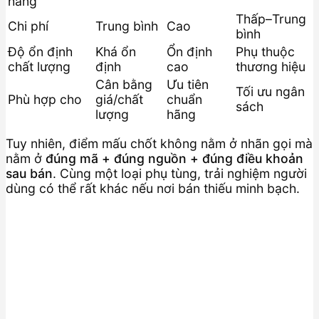
hãng
Thấp–Trung
Chi phí
Trung bình
Cao
bình
Độ ổn định
Khá ổn
Ổn định
Phụ thuộc
chất lượng
định
cao
thương hiệu
Cân bằng
Ưu tiên
Tối ưu ngân
Phù hợp cho
giá/chất
chuẩn
sách
lượng
hãng
Tuy nhiên, điểm mấu chốt không nằm ở nhãn gọi mà
nằm ở
đúng mã + đúng nguồn + đúng điều khoản
sau bán
. Cùng một loại phụ tùng, trải nghiệm người
dùng có thể rất khác nếu nơi bán thiếu minh bạch.