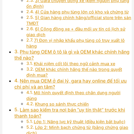
3) Gara chuyên dòng xe (kèm nguồn phụ tùng
ổn định)
4) Cửa hàng phụ tùng lớn có kho và chứng từ
5) Gian hàng chính hãng/official store trên sàn
TMĐT
6) Cộng đồng xe + đầu mối uy tín có lịch sử
giao dịch
7) Đơn vị nhập khẩu phụ tùng có truy xuất lô
hàng
Phụ tùng OEM ô tô là gì và OEM khác chính hãng
thế nào?
Khái niệm cốt lõi theo ngữ cảnh mua xe
OEM khác chính hãng thế nào trong quyết
định mua?
Nên mua OEM ở đại lý, gara hay online để tối ưu
chi phí và an tâm?
Mô hình quyết định theo chân dung người
dùng
Khung so sánh thực chiến
Làm sao kiểm tra nơi bán “uy tín thật” trước khi
thanh toán?
Lớp 1: Năng lực kỹ thuật (điều kiện bắt buộc)
Lớp 2: Minh bạch chứng từ (bằng chứng giao
dịch)