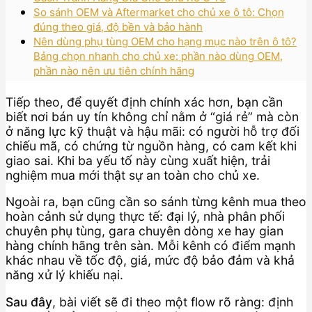
So sánh OEM và Aftermarket cho chủ xe ô tô: Chọn
đúng theo giá, độ bền và bảo hành
Nên dùng phụ tùng OEM cho hạng mục nào trên ô tô?
Bảng chọn nhanh cho chủ xe: phần nào dùng OEM,
phần nào nên ưu tiên chính hãng
Tiếp theo, để quyết định chính xác hơn, bạn cần
biết nơi bán uy tín không chỉ nằm ở “giá rẻ” mà còn
ở năng lực kỹ thuật và hậu mãi: có người hỗ trợ đối
chiếu mã, có chứng từ nguồn hàng, có cam kết khi
giao sai. Khi ba yếu tố này cùng xuất hiện, trải
nghiệm mua mới thật sự an toàn cho chủ xe.
Ngoài ra, bạn cũng cần so sánh từng kênh mua theo
hoàn cảnh sử dụng thực tế: đại lý, nhà phân phối
chuyên phụ tùng, gara chuyên dòng xe hay gian
hàng chính hãng trên sàn. Mỗi kênh có điểm mạnh
khác nhau về tốc độ, giá, mức độ bảo đảm và khả
năng xử lý khiếu nại.
Sau đây
, bài viết sẽ đi theo một flow rõ ràng: định