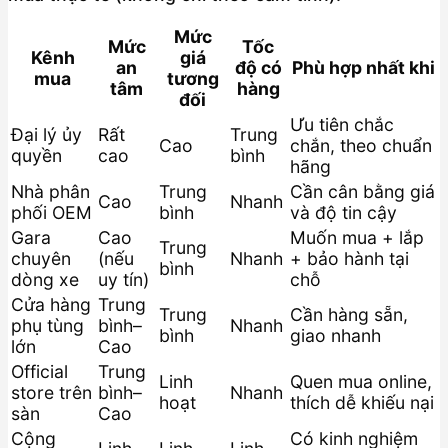
Mức
Mức
Tốc
Kênh
giá
an
độ có
Phù hợp nhất khi
mua
tương
tâm
hàng
đối
Ưu tiên chắc
Đại lý ủy
Rất
Trung
Cao
chắn, theo chuẩn
quyền
cao
bình
hãng
Nhà phân
Trung
Cần cân bằng giá
Cao
Nhanh
phối OEM
bình
và độ tin cậy
Gara
Cao
Muốn mua + lắp
Trung
chuyên
(nếu
Nhanh
+ bảo hành tại
bình
dòng xe
uy tín)
chỗ
Cửa hàng
Trung
Trung
Cần hàng sẵn,
phụ tùng
bình–
Nhanh
bình
giao nhanh
lớn
Cao
Official
Trung
Linh
Quen mua online,
store trên
bình–
Nhanh
hoạt
thích dễ khiếu nại
sàn
Cao
Cộng
Có kinh nghiệm