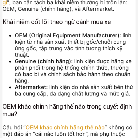
gì
”
, bạn cần tách ba khái niệm thường bị trộn lẫn:
OEM, Genuine (chính hãng), và Aftermarket.
Khái niệm cốt lõi theo ngữ cảnh mua xe
OEM (Original Equipment Manufacturer):
linh
kiện từ nhà sản xuất thiết bị gốc/chuỗi cung
ứng gốc, tập trung vào tính tương thích kỹ
thuật.
Genuine (chính hãng):
linh kiện được hãng xe
phân phối trong hệ thống chính thức, thường
có bao bì và chính sách bảo hành theo chuẩn
hãng.
Aftermarket:
linh kiện do nhà sản xuất bên thứ
ba cung cấp, đa dạng chất lượng và mức giá.
OEM khác chính hãng thế nào trong quyết định
mua?
Câu hỏi “
OEM khác chính hãng thế nào
” không có
một đáp án “cái nào luôn tốt hơn”, mà phụ thuộc