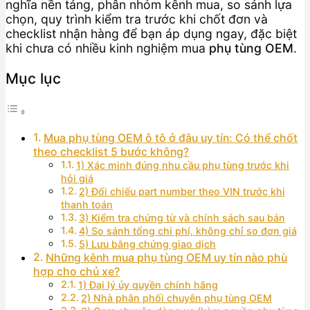
nghĩa nền tảng, phân nhóm kênh mua, so sánh lựa
chọn, quy trình kiểm tra trước khi chốt đơn và
checklist nhận hàng để bạn áp dụng ngay, đặc biệt
khi chưa có nhiều kinh nghiệm mua
phụ tùng OEM
.
Mục lục
Mua phụ tùng OEM ô tô ở đâu uy tín: Có thể chốt
theo checklist 5 bước không?
1) Xác minh đúng nhu cầu phụ tùng trước khi
hỏi giá
2) Đối chiếu part number theo VIN trước khi
thanh toán
3) Kiểm tra chứng từ và chính sách sau bán
4) So sánh tổng chi phí, không chỉ so đơn giá
5) Lưu bằng chứng giao dịch
Những kênh mua phụ tùng OEM uy tín nào phù
hợp cho chủ xe?
1) Đại lý ủy quyền chính hãng
2) Nhà phân phối chuyên phụ tùng OEM