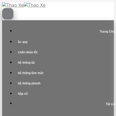
Skip
to
content
Trang Chủ
ắc quy
chẩn đoán lỗi
hệ thống lái
hệ thống làm mát
hệ thống phanh
hộp số
Tất cả