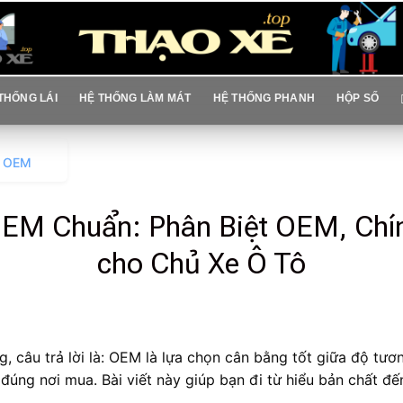
THỐNG LÁI
HỆ THỐNG LÀM MÁT
HỆ THỐNG PHANH
HỘP SỐ
g OEM
EM Chuẩn: Phân Biệt OEM, Chín
cho Chủ Xe Ô Tô
 câu trả lời là: OEM là lựa chọn cân bằng tốt giữa độ tươ
úng nơi mua. Bài viết này giúp bạn đi từ hiểu bản chất đến