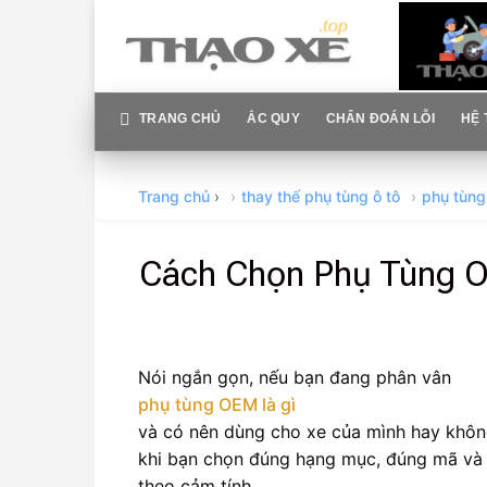
Skip
to
content
TRANG CHỦ
ẮC QUY
CHẨN ĐOÁN LỖI
HỆ 
Trang chủ
›
thay thế phụ tùng ô tô
phụ tùn
Cách Chọn Phụ Tùng O
Nói ngắn gọn, nếu bạn đang phân vân
phụ tùng OEM là gì
và có nên dùng cho xe của mình hay không,
khi bạn chọn đúng hạng mục, đúng mã và đ
theo cảm tính.