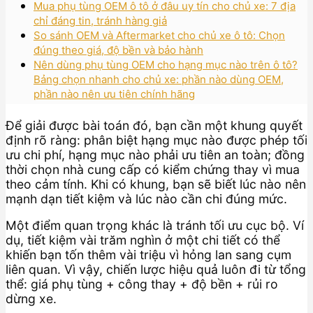
Mua phụ tùng OEM ô tô ở đâu uy tín cho chủ xe: 7 địa
chỉ đáng tin, tránh hàng giả
So sánh OEM và Aftermarket cho chủ xe ô tô: Chọn
đúng theo giá, độ bền và bảo hành
Nên dùng phụ tùng OEM cho hạng mục nào trên ô tô?
Bảng chọn nhanh cho chủ xe: phần nào dùng OEM,
phần nào nên ưu tiên chính hãng
Để giải được bài toán đó, bạn cần một khung quyết
định rõ ràng: phân biệt hạng mục nào được phép tối
ưu chi phí, hạng mục nào phải ưu tiên an toàn; đồng
thời chọn nhà cung cấp có kiểm chứng thay vì mua
theo cảm tính. Khi có khung, bạn sẽ biết lúc nào nên
mạnh dạn tiết kiệm và lúc nào cần chi đúng mức.
Một điểm quan trọng khác là tránh tối ưu cục bộ. Ví
dụ, tiết kiệm vài trăm nghìn ở một chi tiết có thể
khiến bạn tốn thêm vài triệu vì hỏng lan sang cụm
liên quan. Vì vậy, chiến lược hiệu quả luôn đi từ tổng
thể: giá phụ tùng + công thay + độ bền + rủi ro
dừng xe.