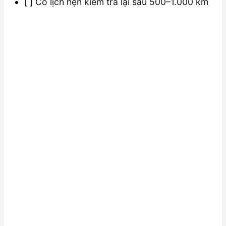
[ ] Có lịch hẹn kiểm tra lại sau 500–1.000 km