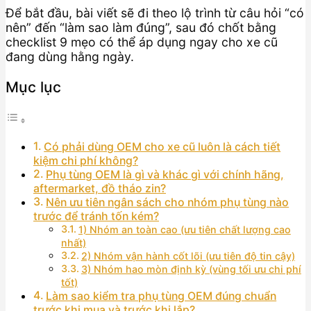
Để bắt đầu, bài viết sẽ đi theo lộ trình từ câu hỏi “có
nên” đến “làm sao làm đúng”, sau đó chốt bằng
checklist 9 mẹo có thể áp dụng ngay cho xe cũ
đang dùng hằng ngày.
Mục lục
Có phải dùng OEM cho xe cũ luôn là cách tiết
kiệm chi phí không?
Phụ tùng OEM là gì và khác gì với chính hãng,
aftermarket, đồ tháo zin?
Nên ưu tiên ngân sách cho nhóm phụ tùng nào
trước để tránh tốn kém?
1) Nhóm an toàn cao (ưu tiên chất lượng cao
nhất)
2) Nhóm vận hành cốt lõi (ưu tiên độ tin cậy)
3) Nhóm hao mòn định kỳ (vùng tối ưu chi phí
tốt)
Làm sao kiểm tra phụ tùng OEM đúng chuẩn
trước khi mua và trước khi lắp?