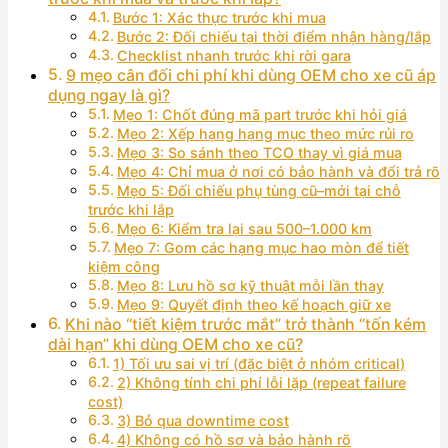
Bước 1: Xác thực trước khi mua
Bước 2: Đối chiếu tại thời điểm nhận hàng/lắp
Checklist nhanh trước khi rời gara
9 mẹo cân đối chi phí khi dùng OEM cho xe cũ áp
dụng ngay là gì?
Mẹo 1: Chốt đúng mã part trước khi hỏi giá
Mẹo 2: Xếp hạng hạng mục theo mức rủi ro
Mẹo 3: So sánh theo TCO thay vì giá mua
Mẹo 4: Chỉ mua ở nơi có bảo hành và đổi trả rõ
Mẹo 5: Đối chiếu phụ tùng cũ–mới tại chỗ
trước khi lắp
Mẹo 6: Kiểm tra lại sau 500–1.000 km
Mẹo 7: Gom các hạng mục hao mòn để tiết
kiệm công
Mẹo 8: Lưu hồ sơ kỹ thuật mỗi lần thay
Mẹo 9: Quyết định theo kế hoạch giữ xe
Khi nào “tiết kiệm trước mắt” trở thành “tốn kém
dài hạn” khi dùng OEM cho xe cũ?
1) Tối ưu sai vị trí (đặc biệt ở nhóm critical)
2) Không tính chi phí lỗi lặp (repeat failure
cost)
3) Bỏ qua downtime cost
4) Không có hồ sơ và bảo hành rõ