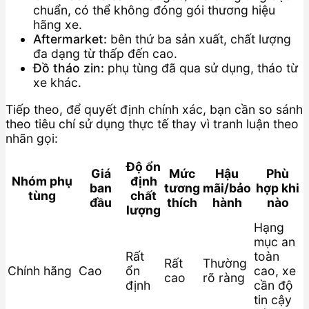
chuẩn, có thể không đóng gói thương hiệu
hãng xe.
Aftermarket:
bên thứ ba sản xuất, chất lượng
đa dạng từ thấp đến cao.
Đồ tháo zin:
phụ tùng đã qua sử dụng, tháo từ
xe khác.
Tiếp theo, để quyết định chính xác, bạn cần so sánh
theo tiêu chí sử dụng thực tế thay vì tranh luận theo
nhãn gọi:
Độ ổn
Giá
Mức
Hậu
Phù
Nhóm phụ
định
ban
tương
mãi/bảo
hợp khi
tùng
chất
đầu
thích
hành
nào
lượng
Hạng
mục an
Rất
toàn
Rất
Thường
Chính hãng
Cao
ổn
cao, xe
cao
rõ ràng
định
cần độ
tin cậy