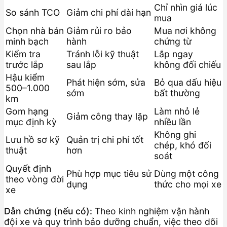
Chỉ nhìn giá lúc
So sánh TCO
Giảm chi phí dài hạn
mua
Chọn nhà bán
Giảm rủi ro bảo
Mua nơi không
minh bạch
hành
chứng từ
Kiểm tra
Tránh lỗi kỹ thuật
Lắp ngay
trước lắp
sau lắp
không đối chiếu
Hậu kiểm
Phát hiện sớm, sửa
Bỏ qua dấu hiệu
500–1.000
sớm
bất thường
km
Gom hạng
Làm nhỏ lẻ
Giảm công thay lặp
mục định kỳ
nhiều lần
Không ghi
Lưu hồ sơ kỹ
Quản trị chi phí tốt
chép, khó đối
thuật
hơn
soát
Quyết định
Phù hợp mục tiêu sử
Dùng một công
theo vòng đời
dụng
thức cho mọi xe
xe
Dẫn chứng (nếu có):
Theo kinh nghiệm vận hành
đội xe và quy trình bảo dưỡng chuẩn, việc theo dõi