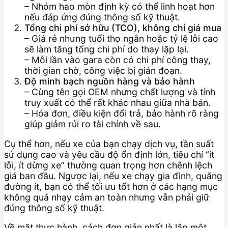
– Nhóm hao mòn định kỳ có thể linh hoạt hơn
nếu đáp ứng đúng thông số kỹ thuật.
Tổng chi phí sở hữu (TCO), không chỉ giá mua
– Giá rẻ nhưng tuổi thọ ngắn hoặc tỷ lệ lỗi cao
sẽ làm tăng tổng chi phí do thay lặp lại.
– Mỗi lần vào gara còn có chi phí công thay,
thời gian chờ, công việc bị gián đoạn.
Độ minh bạch nguồn hàng và bảo hành
– Cùng tên gọi OEM nhưng chất lượng và tính
truy xuất có thể rất khác nhau giữa nhà bán.
– Hóa đơn, điều kiện đổi trả, bảo hành rõ ràng
giúp giảm rủi ro tài chính về sau.
Cụ thể hơn, nếu xe của bạn chạy dịch vụ, tần suất
sử dụng cao và yêu cầu độ ổn định lớn, tiêu chí “ít
lỗi, ít dừng xe” thường quan trọng hơn chênh lệch
giá ban đầu. Ngược lại, nếu xe chạy gia đình, quãng
đường ít, bạn có thể tối ưu tốt hơn ở các hạng mục
không quá nhạy cảm an toàn nhưng vẫn phải giữ
đúng thông số kỹ thuật.
Về mặt thực hành, cách đơn giản nhất là lập một