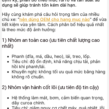
dụng sẽ giúp tránh tốn kém dài hạn.
Hãy cùng khám phá câu hỏi trọng tâm của nhiều
chủ xe:
“
nên dùng OEM cho hạng mục nào
”
để vừa
tiết kiệm vừa yên tâm. Cách phân bổ hiệu quả nhất
là theo mức độ ảnh hưởng:
1) Nhóm an toàn cao (ưu tiên chất lượng cao
nhất)
Phanh (đĩa, má, dầu, heo), lái, treo, lốp.
Tiêu chí: độ ổn định, khả năng chịu tải, phản
hồi khi phanh/lái.
Khuyến nghị: không tối ưu quá mức bằng hàng
không rõ chuẩn.
2) Nhóm vận hành cốt lõi (ưu tiên độ tin cậy)
Hệ thống làm mát, bơm, cảm biến quan trọng,
dây curoa chính.
Tiêu chí: giảm nguy cơ chết máy, quá nhiệt, lỗi