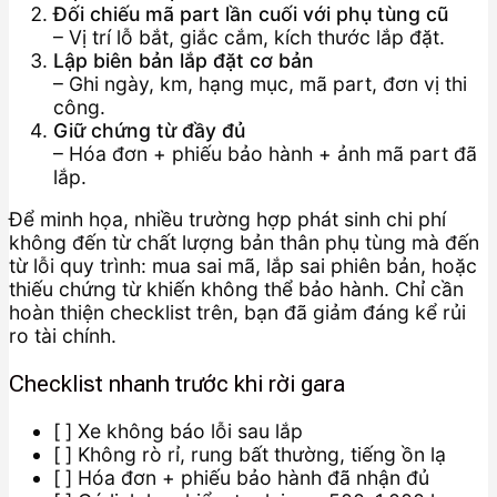
Đối chiếu mã part lần cuối với phụ tùng cũ
– Vị trí lỗ bắt, giắc cắm, kích thước lắp đặt.
Lập biên bản lắp đặt cơ bản
– Ghi ngày, km, hạng mục, mã part, đơn vị thi
công.
Giữ chứng từ đầy đủ
– Hóa đơn + phiếu bảo hành + ảnh mã part đã
lắp.
Để minh họa, nhiều trường hợp phát sinh chi phí
không đến từ chất lượng bản thân phụ tùng mà đến
từ lỗi quy trình: mua sai mã, lắp sai phiên bản, hoặc
thiếu chứng từ khiến không thể bảo hành. Chỉ cần
hoàn thiện checklist trên, bạn đã giảm đáng kể rủi
ro tài chính.
Checklist nhanh trước khi rời gara
[ ] Xe không báo lỗi sau lắp
[ ] Không rò rỉ, rung bất thường, tiếng ồn lạ
[ ] Hóa đơn + phiếu bảo hành đã nhận đủ