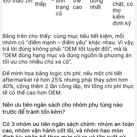
Đồ tháo zin
tình
thể
đồng
thấp
chặt, có
trạng
cao
nhất
thợ
cũ
kiểm
định kỹ
Bảng trên cho thấy: cùng mục tiêu tiết kiệm, mỗi
nhóm có “điểm mạnh – điểm yếu” khác nhau. Vì vậy,
trả lời đúng không phải “OEM tốt tuyệt đối”, mà là
“OEM đúng hạng mục và đúng nguồn là phương án
tối ưu cho nhiều chủ xe cũ”.
Để minh họa bằng logic chi phí: nếu một chi tiết
aftermarket rẻ hơn 25% nhưng phải thay sớm hơn
40%, cộng thêm 2 lần công lắp, thì tổng chi phí thực
tế có thể cao hơn OEM.
Nên ưu tiên ngân sách cho nhóm phụ tùng nào
trước để tránh tốn kém?
Có 3 nhóm ưu tiên ngân sách chính: nhóm an toàn
cao, nhóm vận hành cốt lõi, và nhóm hao mòn
định kỳ; phân bổ theo mức rủi ro và tần suất sử