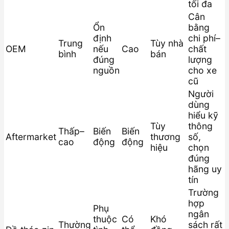
tối đa
Cân
Ổn
bằng
định
chi phí–
Trung
Tùy nhà
OEM
nếu
Cao
chất
bình
bán
đúng
lượng
nguồn
cho xe
cũ
Người
dùng
hiểu kỹ
Tùy
thông
Thấp–
Biến
Biến
Aftermarket
thương
số,
cao
động
động
hiệu
chọn
đúng
hãng uy
tín
Trường
hợp
Phụ
ngân
thuộc
Có
Khó
Thường
sách rất