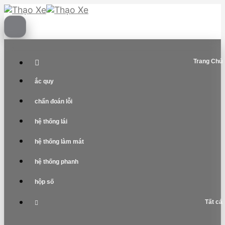
Skip
to
content
Trang Chủ
ắc quy
chẩn đoán lỗi
hệ thống lái
hệ thống làm mát
hệ thống phanh
hộp số
Tất cả