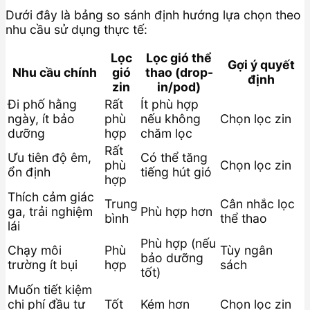
Dưới đây là bảng so sánh định hướng lựa chọn theo
nhu cầu sử dụng thực tế:
Lọc
Lọc gió thể
Gợi ý quyết
Nhu cầu chính
gió
thao (drop-
định
zin
in/pod)
Đi phố hằng
Rất
Ít phù hợp
ngày, ít bảo
phù
nếu không
Chọn lọc zin
dưỡng
hợp
chăm lọc
Rất
Ưu tiên độ êm,
Có thể tăng
phù
Chọn lọc zin
ổn định
tiếng hút gió
hợp
Thích cảm giác
Trung
Cân nhắc lọc
ga, trải nghiệm
Phù hợp hơn
bình
thể thao
lái
Phù hợp (nếu
Chạy môi
Phù
Tùy ngân
bảo dưỡng
trường ít bụi
hợp
sách
tốt)
Muốn tiết kiệm
chi phí đầu tư
Tốt
Kém hơn
Chọn lọc zin