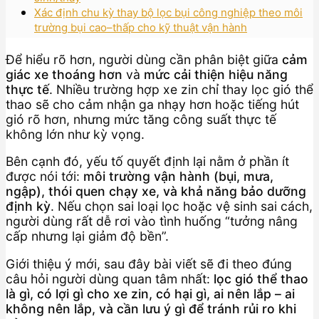
Xác định chu kỳ thay bộ lọc bụi công nghiệp theo môi
trường bụi cao–thấp cho kỹ thuật vận hành
Để hiểu rõ hơn, người dùng cần phân biệt giữa
cảm
giác xe thoáng hơn
và
mức cải thiện hiệu năng
thực tế
. Nhiều trường hợp xe zin chỉ thay lọc gió thể
thao sẽ cho cảm nhận ga nhạy hơn hoặc tiếng hút
gió rõ hơn, nhưng mức tăng công suất thực tế
không lớn như kỳ vọng.
Bên cạnh đó, yếu tố quyết định lại nằm ở phần ít
được nói tới:
môi trường vận hành (bụi, mưa,
ngập), thói quen chạy xe, và khả năng bảo dưỡng
định kỳ
. Nếu chọn sai loại lọc hoặc vệ sinh sai cách,
người dùng rất dễ rơi vào tình huống “tưởng nâng
cấp nhưng lại giảm độ bền”.
Giới thiệu ý mới, sau đây bài viết sẽ đi theo đúng
câu hỏi người dùng quan tâm nhất:
lọc gió thể thao
là gì, có lợi gì cho xe zin, có hại gì, ai nên lắp – ai
không nên lắp, và cần lưu ý gì để tránh rủi ro khi