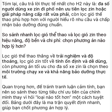
Tóm lại, câu trả lời thực tế nhất cho H2 này là:
đa số
người dùng xe zin đi phố nên ưu tiên lọc zin hoặc
giải pháp nâng cấp rất vừa phải
, còn lọc gió thể
thao phù hợp hơn với người hiểu rõ nhu cầu và chấp
nhận bảo dưỡng đúng chuẩn.
So sánh nhanh lọc gió thể thao và lọc gió zin theo
hiệu năng, độ bền và chi phí: chọn phương án nào
hợp lý hơn?
Lọc gió thể thao thắng về
trải nghiệm và độ
thoáng
, lọc gió zin tốt về
tính ổn định và dễ dùng
,
còn phương án tối ưu cho đa số xe zin là chọn theo
môi trường chạy xe và khả năng bảo dưỡng thực
tế
.
Quan trọng hơn, để tránh tranh luận cảm tính, bạn
nên so sánh theo từng tiêu chí ưu tiên của chính
mình thay vì hỏi “loại nào tốt hơn” một cách tuyệt
đối. Bảng dưới đây là ma trận quyết định nhanh,
giúp bạn chốt phương án hợp lý.