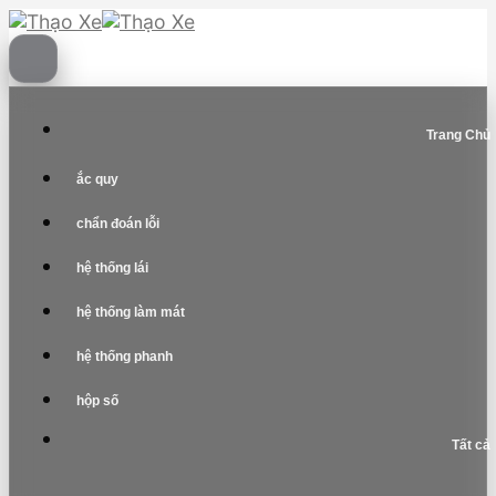
Skip
to
content
Trang Chủ
ắc quy
chẩn đoán lỗi
hệ thống lái
hệ thống làm mát
hệ thống phanh
hộp số
Tất cả