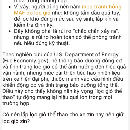
thừa trong đường nạp.
Vì vậy, người dùng nên nắm
mẹo tránh hỏng
MAF do lọc gió
như: không tẩm dầu quá tay,
để lọc khô đúng mức sau vệ sinh, lắp kín và
kiểm tra định kỳ.
Đây không phải là rủi ro “chắc chắn xảy ra”,
nhưng là rủi ro hoàn toàn có thể phòng tránh
nếu hiểu đúng kỹ thuật.
Theo nghiên cứu của U.S. Department of Energy
(FuelEconomy.gov), hệ thống bảo dưỡng động cơ
và tình trạng lọc gió có thể ảnh hưởng đến hiệu quả
vận hành, nhưng mức cải thiện tiêu hao nhiên liệu
trên xe hiện đại phụ thuộc mạnh vào cấu hình điều
khiển động cơ và tình trạng bảo dưỡng tổng thể.
Điều này cho thấy không nên kỳ vọng “lọc gió thể
thao” tự động mang lại hiệu quả lớn trong mọi
trường hợp.
Có nên lắp lọc gió thể thao cho xe zin hay nên giữ
lọc gió zin?