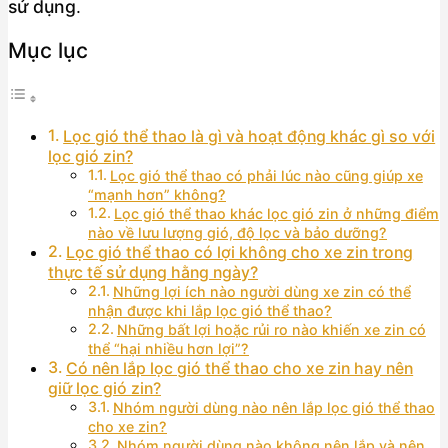
sử dụng
.
Mục lục
Lọc gió thể thao là gì và hoạt động khác gì so với
lọc gió zin?
Lọc gió thể thao có phải lúc nào cũng giúp xe
“mạnh hơn” không?
Lọc gió thể thao khác lọc gió zin ở những điểm
nào về lưu lượng gió, độ lọc và bảo dưỡng?
Lọc gió thể thao có lợi không cho xe zin trong
thực tế sử dụng hằng ngày?
Những lợi ích nào người dùng xe zin có thể
nhận được khi lắp lọc gió thể thao?
Những bất lợi hoặc rủi ro nào khiến xe zin có
thể “hại nhiều hơn lợi”?
Có nên lắp lọc gió thể thao cho xe zin hay nên
giữ lọc gió zin?
Nhóm người dùng nào nên lắp lọc gió thể thao
cho xe zin?
Nhóm người dùng nào không nên lắp và nên