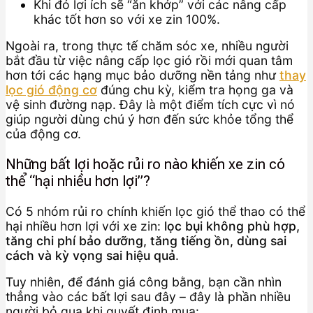
Khi đó lợi ích sẽ “ăn khớp” với các nâng cấp
khác tốt hơn so với xe zin 100%.
Ngoài ra, trong thực tế chăm sóc xe, nhiều người
bắt đầu từ việc nâng cấp lọc gió rồi mới quan tâm
hơn tới các hạng mục bảo dưỡng nền tảng như
thay
lọc gió động cơ
đúng chu kỳ, kiểm tra họng ga và
vệ sinh đường nạp. Đây là một điểm tích cực vì nó
giúp người dùng chú ý hơn đến sức khỏe tổng thể
của động cơ.
Những bất lợi hoặc rủi ro nào khiến xe zin có
thể “hại nhiều hơn lợi”?
Có 5 nhóm rủi ro chính khiến lọc gió thể thao có thể
hại nhiều hơn lợi với xe zin:
lọc bụi không phù hợp,
tăng chi phí bảo dưỡng, tăng tiếng ồn, dùng sai
cách và kỳ vọng sai hiệu quả
.
Tuy nhiên, để đánh giá công bằng, bạn cần nhìn
thẳng vào các bất lợi sau đây – đây là phần nhiều
người bỏ qua khi quyết định mua: