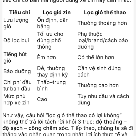
Tiêu chí
Lọc gió zin
Lọc gió thể thao
Lưu lượng
Ổn định, cân
Thường thoáng hơn
gió
bằng
Tối ưu cho
Phụ thuộc
Độ lọc bụi
dùng phổ
loại/brand/cách bảo
thông
dưỡng
Tiếng hút
Êm hơn
Có thể lớn hơn
gió
Dễ, thường
Cần vệ sinh đúng
Bảo dưỡng
thay định kỳ
cách
Chi phí đầu
Thấp–trung
Thường cao hơn
tư ban đầu
bình
Mức phù
Tùy nhu cầu và cách
Cao
hợp xe zin
dùng
Như vậy, câu hỏi “lọc gió thể thao có lợi không”
không thể trả lời tách rời khỏi 3 trục:
độ thoáng –
độ sạch – công chăm sóc
. Tiếp theo, chúng ta sẽ đi
thẳng vào phần quan trọng nhất: lợi ích thực tế và