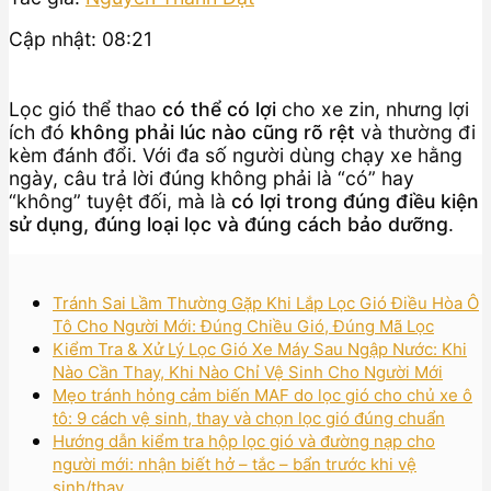
Cập nhật: 08:21
Lọc gió thể thao
có thể có lợi
cho xe zin, nhưng lợi
ích đó
không phải lúc nào cũng rõ rệt
và thường đi
kèm đánh đổi. Với đa số người dùng chạy xe hằng
ngày, câu trả lời đúng không phải là “có” hay
“không” tuyệt đối, mà là
có lợi trong đúng điều kiện
sử dụng, đúng loại lọc và đúng cách bảo dưỡng
.
Tránh Sai Lầm Thường Gặp Khi Lắp Lọc Gió Điều Hòa Ô
Tô Cho Người Mới: Đúng Chiều Gió, Đúng Mã Lọc
Kiểm Tra & Xử Lý Lọc Gió Xe Máy Sau Ngập Nước: Khi
Nào Cần Thay, Khi Nào Chỉ Vệ Sinh Cho Người Mới
Mẹo tránh hỏng cảm biến MAF do lọc gió cho chủ xe ô
tô: 9 cách vệ sinh, thay và chọn lọc gió đúng chuẩn
Hướng dẫn kiểm tra hộp lọc gió và đường nạp cho
người mới: nhận biết hở – tắc – bẩn trước khi vệ
sinh/thay