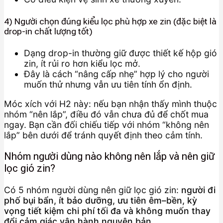
4) Người chọn đúng kiểu lọc phù hợp xe zin (đặc biệt là
drop-in chất lượng tốt)
Dạng drop-in thường giữ được thiết kế hộp gió
zin, ít rủi ro hơn kiểu lọc mở.
Đây là cách “nâng cấp nhẹ” hợp lý cho người
muốn thử nhưng vẫn ưu tiên tính ổn định.
Móc xích với H2 này: nếu bạn nhận thấy mình thuộc
nhóm “nên lắp”, điều đó vẫn chưa đủ để chốt mua
ngay. Bạn cần đối chiếu tiếp với nhóm “không nên
lắp” bên dưới để tránh quyết định theo cảm tính.
Nhóm người dùng nào không nên lắp và nên giữ
lọc gió zin?
Có 5 nhóm người dùng nên giữ lọc gió zin:
người đi
phố bụi bẩn, ít bảo dưỡng, ưu tiên êm–bền, kỳ
vọng tiết kiệm chi phí tối đa và không muốn thay
đổi cảm giác vận hành nguyên bản
.