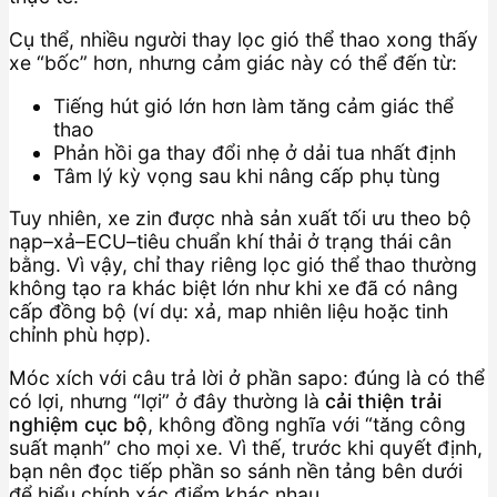
Cụ thể, nhiều người thay lọc gió thể thao xong thấy
xe “bốc” hơn, nhưng cảm giác này có thể đến từ:
Tiếng hút gió lớn hơn làm tăng cảm giác thể
thao
Phản hồi ga thay đổi nhẹ ở dải tua nhất định
Tâm lý kỳ vọng sau khi nâng cấp phụ tùng
Tuy nhiên, xe zin được nhà sản xuất tối ưu theo bộ
nạp–xả–ECU–tiêu chuẩn khí thải ở trạng thái cân
bằng. Vì vậy, chỉ thay riêng lọc gió thể thao thường
không tạo ra khác biệt lớn như khi xe đã có nâng
cấp đồng bộ (ví dụ: xả, map nhiên liệu hoặc tinh
chỉnh phù hợp).
Móc xích với câu trả lời ở phần sapo: đúng là có thể
có lợi, nhưng “lợi” ở đây thường là
cải thiện trải
nghiệm cục bộ
, không đồng nghĩa với “tăng công
suất mạnh” cho mọi xe. Vì thế, trước khi quyết định,
bạn nên đọc tiếp phần so sánh nền tảng bên dưới
để hiểu chính xác điểm khác nhau.