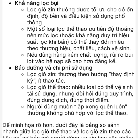
Khả năng lọc bụi
Lọc gió zin thường được tối ưu cho độ ổn
định, độ bền và điều kiện sử dụng phổ
thông.
Một số loại lọc thể thao ưu tiên độ thoáng
nên mức lọc (hoặc khả năng duy trì hiệu
suất lọc khi bẩn) có thể thay đổi nhiều
theo thương hiệu, chất liệu, cách vệ sinh.
Nếu dùng hàng kém chất lượng, rủi ro bụi
lọt vào hệ nạp sẽ cao hơn đáng kể.
Bảo dưỡng và chi phí sử dụng
Lọc gió zin: thường theo hướng “thay định
kỳ”, ít thao tác.
Lọc gió thể thao: nhiều loại có thể vệ sinh
tái sử dụng, nhưng đòi hỏi đúng quy trình,
đúng dung dịch, đúng thời điểm.
Người dùng muốn “lắp xong quên luôn”
thường không phù hợp với lọc thể thao.
Để minh họa rõ hơn, dưới đây là bảng so sánh
nhanh giữa lọc gió thể thao và lọc gió zin theo các
tiêu chí cơ bản mà người dùng xe zin hay cân nhắc: