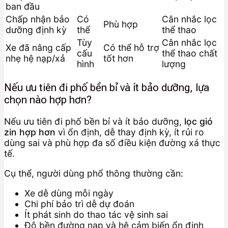
ban đầu
Chấp nhận bảo
Có
Cân nhắc lọc
Phù hợp
dưỡng định kỳ
thể
thể thao
Tùy
Cân nhắc lọc
Xe đã nâng cấp
Có thể hỗ trợ
cấu
thể thao chất
nhẹ hệ nạp/xả
tốt hơn
hình
lượng
Nếu ưu tiên đi phố bền bỉ và ít bảo dưỡng, lựa
chọn nào hợp hơn?
Nếu ưu tiên đi phố bền bỉ và ít bảo dưỡng,
lọc gió
zin hợp hơn
vì ổn định, dễ thay định kỳ, ít rủi ro
dùng sai và phù hợp đa số điều kiện đường xá thực
tế.
Cụ thể, người dùng phổ thông thường cần:
Xe dễ dùng mỗi ngày
Chi phí bảo trì dễ dự đoán
Ít phát sinh do thao tác vệ sinh sai
Độ bền đường nạp và hệ cảm biến ổn định