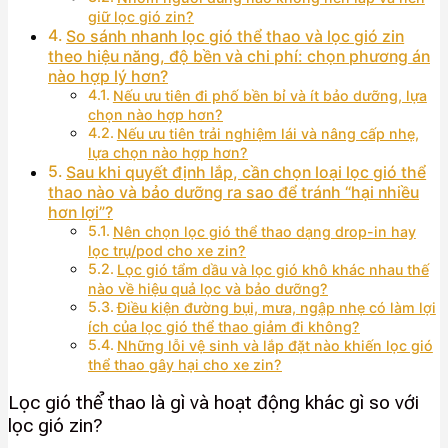
giữ lọc gió zin?
So sánh nhanh lọc gió thể thao và lọc gió zin
theo hiệu năng, độ bền và chi phí: chọn phương án
nào hợp lý hơn?
Nếu ưu tiên đi phố bền bỉ và ít bảo dưỡng, lựa
chọn nào hợp hơn?
Nếu ưu tiên trải nghiệm lái và nâng cấp nhẹ,
lựa chọn nào hợp hơn?
Sau khi quyết định lắp, cần chọn loại lọc gió thể
thao nào và bảo dưỡng ra sao để tránh “hại nhiều
hơn lợi”?
Nên chọn lọc gió thể thao dạng drop-in hay
lọc trụ/pod cho xe zin?
Lọc gió tẩm dầu và lọc gió khô khác nhau thế
nào về hiệu quả lọc và bảo dưỡng?
Điều kiện đường bụi, mưa, ngập nhẹ có làm lợi
ích của lọc gió thể thao giảm đi không?
Những lỗi vệ sinh và lắp đặt nào khiến lọc gió
thể thao gây hại cho xe zin?
Lọc gió thể thao là gì và hoạt động khác gì so với
lọc gió zin?