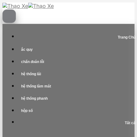
Skip
to
content
Trang Chủ
ắc quy
chẩn đoán lỗi
hệ thống lái
hệ thống làm mát
hệ thống phanh
hộp số
Tất cả