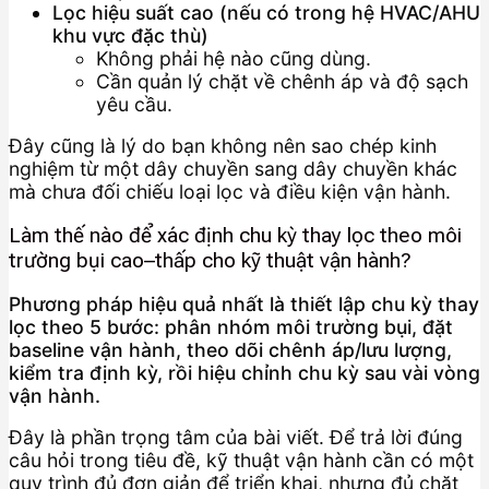
Lọc hiệu suất cao (nếu có trong hệ HVAC/AHU
khu vực đặc thù)
Không phải hệ nào cũng dùng.
Cần quản lý chặt về chênh áp và độ sạch
yêu cầu.
Đây cũng là lý do bạn không nên sao chép kinh
nghiệm từ một dây chuyền sang dây chuyền khác
mà chưa đối chiếu loại lọc và điều kiện vận hành.
Làm thế nào để xác định chu kỳ thay lọc theo môi
trường bụi cao–thấp cho kỹ thuật vận hành?
Phương pháp hiệu quả nhất là thiết lập chu kỳ thay
lọc theo 5 bước: phân nhóm môi trường bụi, đặt
baseline vận hành, theo dõi chênh áp/lưu lượng,
kiểm tra định kỳ, rồi hiệu chỉnh chu kỳ sau vài vòng
vận hành.
Đây là phần trọng tâm của bài viết. Để trả lời đúng
câu hỏi trong tiêu đề, kỹ thuật vận hành cần có một
quy trình đủ đơn giản để triển khai, nhưng đủ chặt