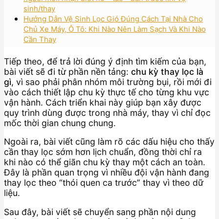
sinh/thay
Hướng Dẫn Vệ Sinh Lọc Gió Đúng Cách Tại Nhà Cho
Chủ Xe Máy, Ô Tô: Khi Nào Nên Làm Sạch Và Khi Nào
Cần Thay
Tiếp theo, để trả lời đúng ý định tìm kiếm của bạn,
bài viết sẽ đi từ phần nền tảng:
chu kỳ thay lọc là
gì
, vì sao phải phân nhóm môi trường bụi, rồi mới đi
vào cách thiết lập chu kỳ thực tế cho từng khu vực
vận hành. Cách triển khai này giúp bạn xây được
quy trình dùng được trong nhà máy, thay vì chỉ đọc
mốc thời gian chung chung.
Ngoài ra, bài viết cũng làm rõ các dấu hiệu cho thấy
cần thay lọc sớm hơn lịch chuẩn, đồng thời chỉ ra
khi nào có thể giãn chu kỳ thay một cách an toàn.
Đây là phần quan trọng vì nhiều đội vận hành đang
thay lọc theo “thói quen ca trước” thay vì theo dữ
liệu.
Sau đây, bài viết sẽ chuyển sang phần nội dung