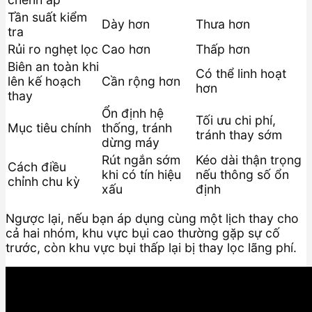
Tần suất kiểm
Dày hơn
Thưa hơn
tra
Rủi ro nghẹt lọc
Cao hơn
Thấp hơn
Biên an toàn khi
Có thể linh hoạt
lên kế hoạch
Cần rộng hơn
hơn
thay
Ổn định hệ
Tối ưu chi phí,
Mục tiêu chính
thống, tránh
tránh thay sớm
dừng máy
Rút ngắn sớm
Kéo dài thận trọng
Cách điều
khi có tín hiệu
nếu thông số ổn
chỉnh chu kỳ
xấu
định
Ngược lại, nếu bạn áp dụng cùng một lịch thay cho
cả hai nhóm, khu vực bụi cao thường gặp sự cố
trước, còn khu vực bụi thấp lại bị thay lọc lãng phí.