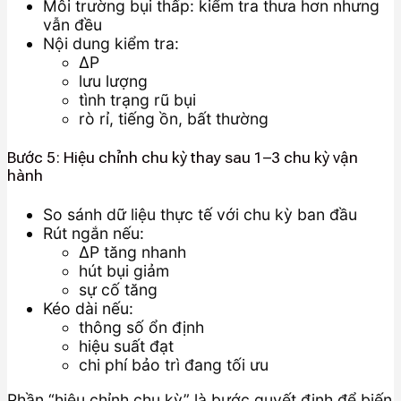
Môi trường bụi thấp: kiểm tra thưa hơn nhưng
vẫn đều
Nội dung kiểm tra:
ΔP
lưu lượng
tình trạng rũ bụi
rò rỉ, tiếng ồn, bất thường
Bước 5: Hiệu chỉnh chu kỳ thay sau 1–3 chu kỳ vận
hành
So sánh dữ liệu thực tế với chu kỳ ban đầu
Rút ngắn nếu:
ΔP tăng nhanh
hút bụi giảm
sự cố tăng
Kéo dài nếu:
thông số ổn định
hiệu suất đạt
chi phí bảo trì đang tối ưu
Phần “hiệu chỉnh chu kỳ” là bước quyết định để biến