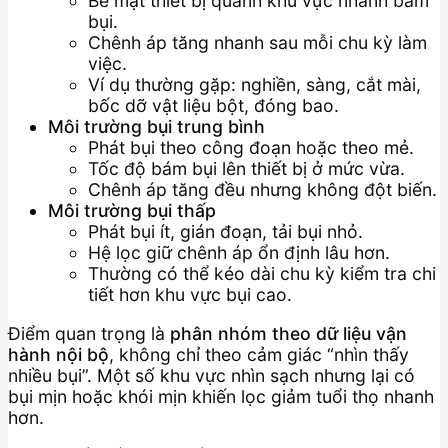
Bề mặt thiết bị quanh khu vực nhanh bám
bụi.
Chênh áp tăng nhanh sau mỗi chu kỳ làm
việc.
Ví dụ thường gặp: nghiền, sàng, cắt mài,
bốc dỡ vật liệu bột, đóng bao.
Môi trường bụi trung bình
Phát bụi theo công đoạn hoặc theo mẻ.
Tốc độ bám bụi lên thiết bị ở mức vừa.
Chênh áp tăng đều nhưng không đột biến.
Môi trường bụi thấp
Phát bụi ít, gián đoạn, tải bụi nhỏ.
Hệ lọc giữ chênh áp ổn định lâu hơn.
Thường có thể kéo dài chu kỳ kiểm tra chi
tiết hơn khu vực bụi cao.
Điểm quan trọng là
phân nhóm theo dữ liệu vận
hành nội bộ
, không chỉ theo cảm giác “nhìn thấy
nhiều bụi”. Một số khu vực nhìn sạch nhưng lại có
bụi mịn hoặc khói mịn khiến lọc giảm tuổi thọ nhanh
hơn.