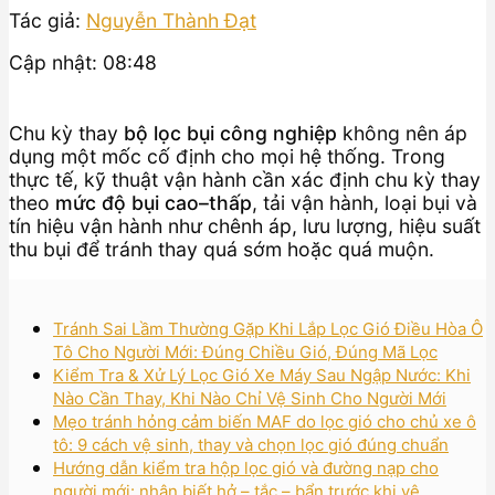
Tác giả:
Nguyễn Thành Đạt
Cập nhật: 08:48
Chu kỳ thay
bộ lọc bụi công nghiệp
không nên áp
dụng một mốc cố định cho mọi hệ thống. Trong
thực tế, kỹ thuật vận hành cần xác định chu kỳ thay
theo
mức độ bụi cao–thấp
, tải vận hành, loại bụi và
tín hiệu vận hành như chênh áp, lưu lượng, hiệu suất
thu bụi để tránh thay quá sớm hoặc quá muộn.
Tránh Sai Lầm Thường Gặp Khi Lắp Lọc Gió Điều Hòa Ô
Tô Cho Người Mới: Đúng Chiều Gió, Đúng Mã Lọc
Kiểm Tra & Xử Lý Lọc Gió Xe Máy Sau Ngập Nước: Khi
Nào Cần Thay, Khi Nào Chỉ Vệ Sinh Cho Người Mới
Mẹo tránh hỏng cảm biến MAF do lọc gió cho chủ xe ô
tô: 9 cách vệ sinh, thay và chọn lọc gió đúng chuẩn
Hướng dẫn kiểm tra hộp lọc gió và đường nạp cho
người mới: nhận biết hở – tắc – bẩn trước khi vệ