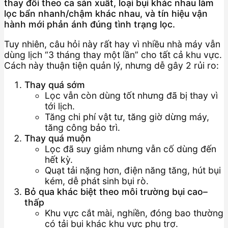
thay đổi theo ca sản xuất, loại bụi khác nhau làm
lọc bẩn nhanh/chậm khác nhau, và tín hiệu vận
hành mới phản ánh đúng tình trạng lọc.
Tuy nhiên, câu hỏi này rất hay vì nhiều nhà máy vẫn
dùng lịch “3 tháng thay một lần” cho tất cả khu vực.
Cách này thuận tiện quản lý, nhưng dễ gây 2 rủi ro:
Thay quá sớm
Lọc vẫn còn dùng tốt nhưng đã bị thay vì
tới lịch.
Tăng chi phí vật tư, tăng giờ dừng máy,
tăng công bảo trì.
Thay quá muộn
Lọc đã suy giảm nhưng vẫn cố dùng đến
hết kỳ.
Quạt tải nặng hơn, điện năng tăng, hút bụi
kém, dễ phát sinh bụi rò.
Bỏ qua khác biệt theo môi trường bụi cao–
thấp
Khu vực cắt mài, nghiền, đóng bao thường
có tải bụi khác khu vực phụ trợ.