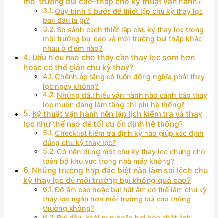
môi trường bụi cao–thấp cho kỹ thuật vận hành?
Quy trình 5 bước để thiết lập chu kỳ thay lọc
ban đầu là gì?
So sánh cách thiết lập chu kỳ thay lọc trong
môi trường bụi cao và môi trường bụi thấp khác
nhau ở điểm nào?
Dấu hiệu nào cho thấy cần thay lọc sớm hơn
hoặc có thể giãn chu kỳ thay?
Chênh áp tăng có luôn đồng nghĩa phải thay
lọc ngay không?
Những dấu hiệu vận hành nào cảnh báo thay
lọc muộn đang làm tăng chi phí hệ thống?
Kỹ thuật vận hành nên lập lịch kiểm tra và thay
lọc như thế nào để tối ưu ổn định hệ thống?
Checklist kiểm tra định kỳ nào giúp xác định
đúng chu kỳ thay lọc?
Có nên dùng một chu kỳ thay lọc chung cho
toàn bộ khu vực trong nhà máy không?
Những trường hợp đặc biệt nào làm sai lệch chu
kỳ thay lọc dù môi trường bụi không quá cao?
Độ ẩm cao hoặc bụi hút ẩm có thể làm chu kỳ
thay lọc ngắn hơn môi trường bụi cao thông
thường không?
Bụi dầu, khói mịn hoặc hơi hóa chất ảnh