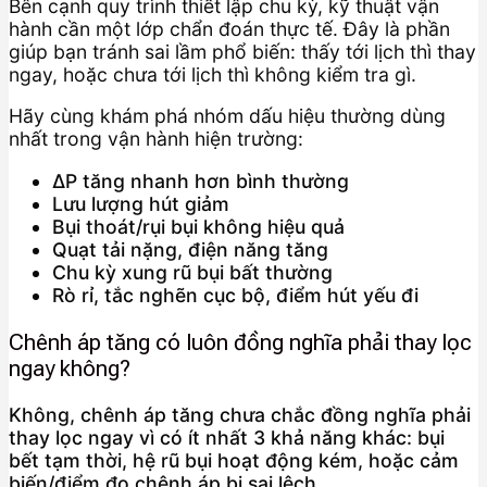
Bên cạnh quy trình thiết lập chu kỳ, kỹ thuật vận
hành cần một lớp chẩn đoán thực tế. Đây là phần
giúp bạn tránh sai lầm phổ biến: thấy tới lịch thì thay
ngay, hoặc chưa tới lịch thì không kiểm tra gì.
Hãy cùng khám phá nhóm dấu hiệu thường dùng
nhất trong vận hành hiện trường:
ΔP tăng nhanh hơn bình thường
Lưu lượng hút giảm
Bụi thoát/rụi bụi không hiệu quả
Quạt tải nặng, điện năng tăng
Chu kỳ xung rũ bụi bất thường
Rò rỉ, tắc nghẽn cục bộ, điểm hút yếu đi
Chênh áp tăng có luôn đồng nghĩa phải thay lọc
ngay không?
Không, chênh áp tăng chưa chắc đồng nghĩa phải
thay lọc ngay vì có ít nhất 3 khả năng khác: bụi
bết tạm thời, hệ rũ bụi hoạt động kém, hoặc cảm
biến/điểm đo chênh áp bị sai lệch.