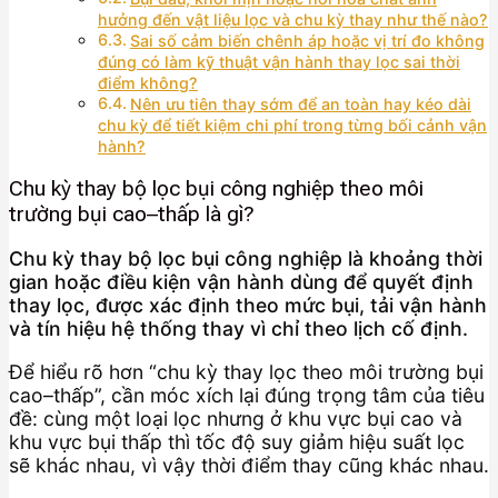
hưởng đến vật liệu lọc và chu kỳ thay như thế nào?
Sai số cảm biến chênh áp hoặc vị trí đo không
đúng có làm kỹ thuật vận hành thay lọc sai thời
điểm không?
Nên ưu tiên thay sớm để an toàn hay kéo dài
chu kỳ để tiết kiệm chi phí trong từng bối cảnh vận
hành?
Chu kỳ thay bộ lọc bụi công nghiệp theo môi
trường bụi cao–thấp là gì?
Chu kỳ thay bộ lọc bụi công nghiệp là khoảng thời
gian hoặc điều kiện vận hành dùng để quyết định
thay lọc, được xác định theo mức bụi, tải vận hành
và tín hiệu hệ thống thay vì chỉ theo lịch cố định.
Để hiểu rõ hơn “chu kỳ thay lọc theo môi trường bụi
cao–thấp”, cần móc xích lại đúng trọng tâm của tiêu
đề: cùng một loại lọc nhưng ở khu vực bụi cao và
khu vực bụi thấp thì tốc độ suy giảm hiệu suất lọc
sẽ khác nhau, vì vậy thời điểm thay cũng khác nhau.