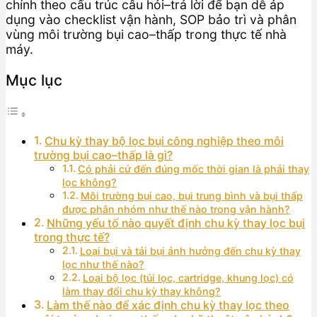
chính theo cấu trúc câu hỏi–trả lời để bạn dễ áp
dụng vào checklist vận hành, SOP bảo trì và phân
vùng môi trường bụi cao–thấp trong thực tế nhà
máy.
Mục lục
Chu kỳ thay bộ lọc bụi công nghiệp theo môi
trường bụi cao–thấp là gì?
Có phải cứ đến đúng mốc thời gian là phải thay
lọc không?
Môi trường bụi cao, bụi trung bình và bụi thấp
được phân nhóm như thế nào trong vận hành?
Những yếu tố nào quyết định chu kỳ thay lọc bụi
trong thực tế?
Loại bụi và tải bụi ảnh hưởng đến chu kỳ thay
lọc như thế nào?
Loại bộ lọc (túi lọc, cartridge, khung lọc) có
làm thay đổi chu kỳ thay không?
Làm thế nào để xác định chu kỳ thay lọc theo