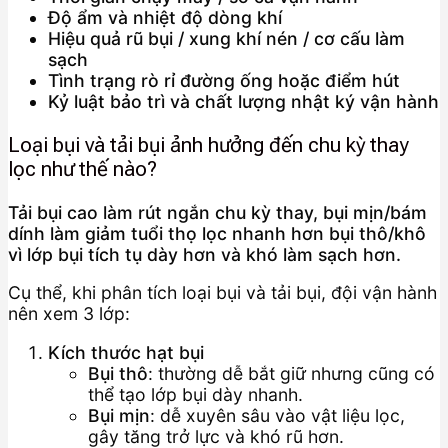
Độ ẩm và nhiệt độ dòng khí
Hiệu quả rũ bụi / xung khí nén / cơ cấu làm
sạch
Tình trạng rò rỉ đường ống hoặc điểm hút
Kỷ luật bảo trì và chất lượng nhật ký vận hành
Loại bụi và tải bụi ảnh hưởng đến chu kỳ thay
lọc như thế nào?
Tải bụi cao làm rút ngắn chu kỳ thay, bụi mịn/bám
dính làm giảm tuổi thọ lọc nhanh hơn bụi thô/khô
vì lớp bụi tích tụ dày hơn và khó làm sạch hơn.
Cụ thể, khi phân tích loại bụi và tải bụi, đội vận hành
nên xem 3 lớp:
Kích thước hạt bụi
Bụi thô
: thường dễ bắt giữ nhưng cũng có
thể tạo lớp bụi dày nhanh.
Bụi mịn
: dễ xuyên sâu vào vật liệu lọc,
gây tăng trở lực và khó rũ hơn.