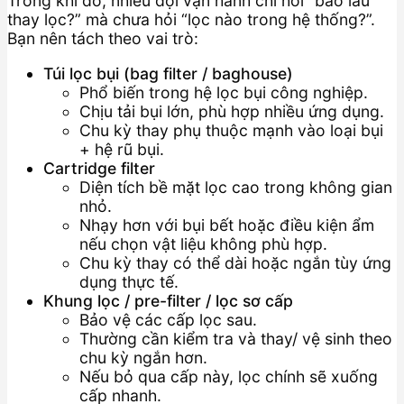
Trong khi đó, nhiều đội vận hành chỉ hỏi “bao lâu
thay lọc?” mà chưa hỏi “lọc nào trong hệ thống?”.
Bạn nên tách theo vai trò:
Túi lọc bụi (bag filter / baghouse)
Phổ biến trong hệ lọc bụi công nghiệp.
Chịu tải bụi lớn, phù hợp nhiều ứng dụng.
Chu kỳ thay phụ thuộc mạnh vào loại bụi
+ hệ rũ bụi.
Cartridge filter
Diện tích bề mặt lọc cao trong không gian
nhỏ.
Nhạy hơn với bụi bết hoặc điều kiện ẩm
nếu chọn vật liệu không phù hợp.
Chu kỳ thay có thể dài hoặc ngắn tùy ứng
dụng thực tế.
Khung lọc / pre-filter / lọc sơ cấp
Bảo vệ các cấp lọc sau.
Thường cần kiểm tra và thay/ vệ sinh theo
chu kỳ ngắn hơn.
Nếu bỏ qua cấp này, lọc chính sẽ xuống
cấp nhanh.