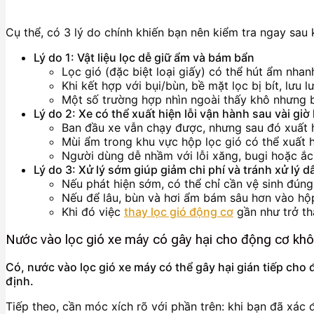
Cụ thể, có 3 lý do chính khiến bạn nên kiểm tra ngay sau k
Lý do 1: Vật liệu lọc dễ giữ ẩm và bám bẩn
Lọc gió (đặc biệt loại giấy) có thể hút ẩm nhan
Khi kết hợp với bụi/bùn, bề mặt lọc bị bít, lưu l
Một số trường hợp nhìn ngoài thấy khô nhưng 
Lý do 2: Xe có thể xuất hiện lỗi vận hành sau vài giờ
Ban đầu xe vẫn chạy được, nhưng sau đó xuất h
Mùi ẩm trong khu vực hộp lọc gió có thể xuất 
Người dùng dễ nhầm với lỗi xăng, bugi hoặc ắc
Lý do 3: Xử lý sớm giúp giảm chi phí và tránh xử lý 
Nếu phát hiện sớm, có thể chỉ cần vệ sinh đúng
Nếu để lâu, bùn và hơi ẩm bám sâu hơn vào hộ
Khi đó việc
thay lọc gió động cơ
gần như trở th
Nước vào lọc gió xe máy có gây hại cho động cơ kh
Có, nước vào lọc gió xe máy có thể gây hại gián tiếp cho
định.
Tiếp theo, cần móc xích rõ với phần trên: khi bạn đã xác đị