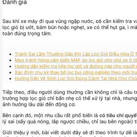
Đánh giá
Sau khi xe máy đi qua vùng ngập nước,
có
cần kiểm tra v
lọc gió bị ướt, bám bùn hoặc nghẹt, xe có thể hụt ga, ì má
toàn đúng trọng tâm.
Tránh Sai Lầm Thường Gặp Khi Lắp Lọc Gió Điều Hòa Ô 
Mẹo tránh hỏng cảm biến MAF do lọc gió cho chủ xe ô tô:
Hướng dẫn kiểm tra hộp lọc gió và đường nạp cho người mớ
Xác định chu kỳ thay bộ lọc bụi công nghiệp theo môi tr
Hướng Dẫn Vệ Sinh Lọc Gió Đúng Cách Tại Nhà Cho Chủ 
Tiếp theo, điều người dùng thường cần không chỉ là câu t
trường hợp lọc gió chỉ bẩn nhẹ có thể xử lý tại nhà, như
ảnh hưởng lâu dài đến động cơ.
Bên cạnh đó, một nhu cầu rất phổ biến là
có tiêu chí quy
lý sai (sấy quá nóng, lắp ngược chiều, chỉ lau bên ngoài) 
Giới thiệu ý mới, bài viết dưới đây sẽ đi theo trình tự dễ