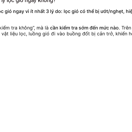
 lý lọc gió ngay không?
 gió ngay vì ít nhất 3 lý do: lọc gió có thể bị ướt/nghẹt, h
kiểm tra không”, mà là
cần kiểm tra sớm đến mức nào
. Trên
ật liệu lọc, luồng gió đi vào buồng đốt bị cản trở, khiến h