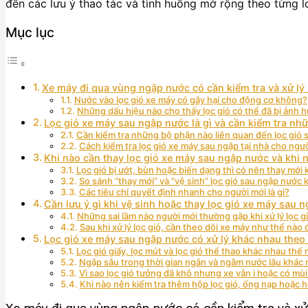
đến các lưu ý thao tác và tình huống mở rộng theo từng l
Mục lục
Xe máy đi qua vùng ngập nước có cần kiểm tra và xử lý
Nước vào lọc gió xe máy có gây hại cho động cơ không?
Những dấu hiệu nào cho thấy lọc gió có thể đã bị ảnh h
Lọc gió xe máy sau ngập nước là gì và cần kiểm tra nhữ
Cần kiểm tra những bộ phận nào liên quan đến lọc gió
Cách kiểm tra lọc gió xe máy sau ngập tại nhà cho ng
Khi nào cần thay lọc gió xe máy sau ngập nước và khi n
Lọc gió bị ướt, bùn hoặc biến dạng thì có nên thay mới
So sánh “thay mới” và “vệ sinh” lọc gió sau ngập nước
Các tiêu chí quyết định nhanh cho người mới là gì?
Cần lưu ý gì khi vệ sinh hoặc thay lọc gió xe máy sau n
Những sai lầm nào người mới thường gặp khi xử lý lọc g
Sau khi xử lý lọc gió, cần theo dõi xe máy như thế nào 
Lọc gió xe máy sau ngập nước có xử lý khác nhau theo
Lọc gió giấy, lọc mút và lọc gió thể thao khác nhau thế
Ngập sâu trong thời gian ngắn và ngâm nước lâu khác
Vì sao lọc gió tưởng đã khô nhưng xe vẫn ì hoặc có mù
Khi nào nên kiểm tra thêm hộp lọc gió, ống nạp hoặc họn