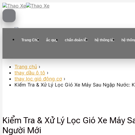
Skip
to
content
Trang Chủ
ắc quy
chẩn đoán lỗi
hệ thống lái
hệ thốn
Trang chủ
›
thay dầu ô tô
›
thay lọc gió động cơ
›
Kiểm Tra & Xử Lý Lọc Gió Xe Máy Sau Ngập Nước: K
Kiểm Tra & Xử Lý Lọc Gió Xe Máy S
Người Mới