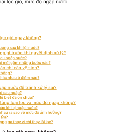
oại lọc gió, mức độ ngập nước.
 lọc gió ngay không?
ưởng sau khi lội nước?
ng gì trước khi quyết định xử lý?
 sau ngập nước?
ười mới gồm những bước nào?
ào chỉ cần vệ sinh?
 không?
 khác nhau ở điểm nào?
gập nước để tránh xử lý sai?
ió sau ngập?
để biết đã ổn chưa?
 từng loại lọc và mức độ ngập không?
 nào khi bị ngập nước?
 nhau ra sao về mức độ ảnh hưởng?
i ẩm?
g ga thay vì chỉ thay lõi lọc?