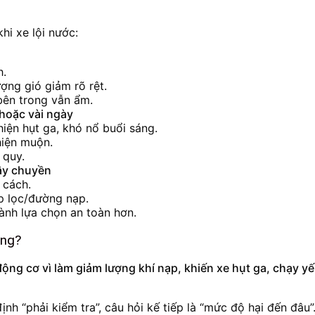
hi xe lội nước:
h.
ượng gió giảm rõ rệt.
bên trong vẫn ẩm.
 hoặc vài ngày
iện hụt ga, khó nổ buổi sáng.
hiện muộn.
 quy.
dây chuyền
 cách.
p lọc/đường nạp.
ành lựa chọn an toàn hơn.
ông?
 động cơ vì làm giảm lượng khí nạp, khiến xe hụt ga, chạy 
nh “phải kiểm tra”, câu hỏi kế tiếp là “mức độ hại đến đâu”.