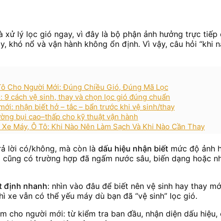
à xử lý lọc gió ngay, vì đây là bộ phận ảnh hưởng trực tiế
y, khó nổ và vận hành không ổn định. Vì vậy, câu hỏi “khi nà
Tô Cho Người Mới: Đúng Chiều Gió, Đúng Mã Lọc
 9 cách vệ sinh, thay và chọn lọc gió đúng chuẩn
i: nhận biết hở – tắc – bẩn trước khi vệ sinh/thay
ường bụi cao–thấp cho kỹ thuật vận hành
Xe Máy, Ô Tô: Khi Nào Nên Làm Sạch Và Khi Nào Cần Thay
rả lời có/không, mà còn là
dấu hiệu nhận biết
mức độ ảnh hư
ng cũng có trường hợp đã ngấm nước sâu, biến dạng hoặc nh
ết định nhanh
: nhìn vào đâu để biết nên vệ sinh hay thay mớ
thì xe vẫn có thể yếu máy dù bạn đã “vệ sinh” lọc gió.
 làm cho người mới: từ kiểm tra ban đầu, nhận diện dấu hiệu