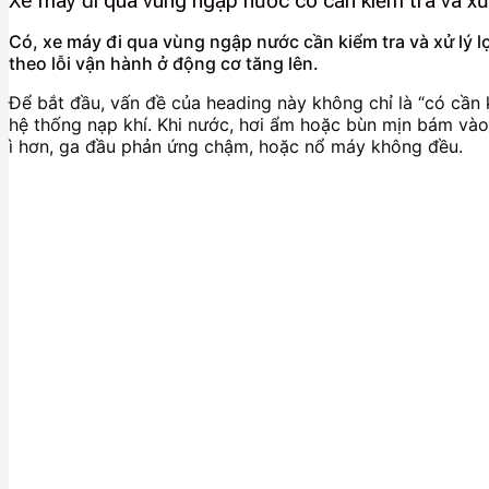
Xe máy đi qua vùng ngập nước có cần kiểm tra và xử
Có, xe máy đi qua vùng ngập nước cần kiểm tra và xử lý lọc
theo lỗi vận hành ở động cơ tăng lên.
Để bắt đầu, vấn đề của heading này không chỉ là “có cần 
hệ thống nạp khí. Khi nước, hơi ẩm hoặc bùn mịn bám vào v
ì hơn, ga đầu phản ứng chậm, hoặc nổ máy không đều.