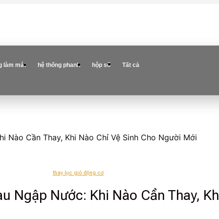
g làm mát
hệ thống phanh
hộp số
Tất cả
hi Nào Cần Thay, Khi Nào Chỉ Vệ Sinh Cho Người Mới
thay lọc gió động cơ
au Ngập Nước: Khi Nào Cần Thay, Kh