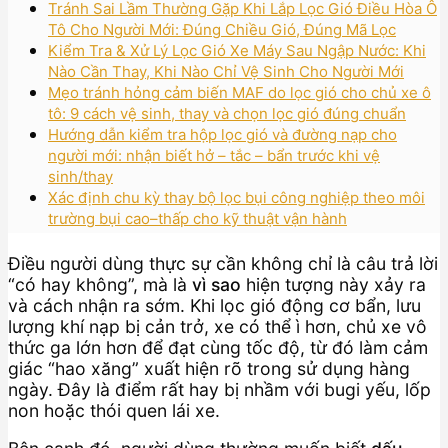
Tránh Sai Lầm Thường Gặp Khi Lắp Lọc Gió Điều Hòa Ô
Tô Cho Người Mới: Đúng Chiều Gió, Đúng Mã Lọc
Kiểm Tra & Xử Lý Lọc Gió Xe Máy Sau Ngập Nước: Khi
Nào Cần Thay, Khi Nào Chỉ Vệ Sinh Cho Người Mới
Mẹo tránh hỏng cảm biến MAF do lọc gió cho chủ xe ô
tô: 9 cách vệ sinh, thay và chọn lọc gió đúng chuẩn
Hướng dẫn kiểm tra hộp lọc gió và đường nạp cho
người mới: nhận biết hở – tắc – bẩn trước khi vệ
sinh/thay
Xác định chu kỳ thay bộ lọc bụi công nghiệp theo môi
trường bụi cao–thấp cho kỹ thuật vận hành
Điều người dùng thực sự cần không chỉ là câu trả lời
“có hay không”, mà là
vì sao
hiện tượng này xảy ra
và cách nhận ra sớm. Khi lọc gió động cơ bẩn, lưu
lượng khí nạp bị cản trở, xe có thể ì hơn, chủ xe vô
thức ga lớn hơn để đạt cùng tốc độ, từ đó làm cảm
giác “hao xăng” xuất hiện rõ trong sử dụng hàng
ngày. Đây là điểm rất hay bị nhầm với bugi yếu, lốp
non hoặc thói quen lái xe.