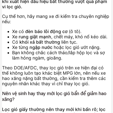
khi xuất hiện dấu hiệu bất thường vượt quá phạm
vi lọc gió.
Cụ thể hơn, hãy mang xe đi kiểm tra chuyên nghiệp
nếu:
Xe có
đèn báo lỗi động cơ
(ô tô).
Xe
rung giật mạnh
, chết máy, khó nổ kéo dài.
Có
khói xả bất thường
liên tục.
Xe từng
ngập nước
hoặc lọc gió ướt nặng.
Bạn không chắc cách tháo/lắp hộp lọc và sợ
làm hỏng ngàm, gioăng.
Theo DOE/AFDC, thay lọc gió trên xe hiện đại có
thể không luôn tạo khác biệt MPG lớn, nên nếu xe
hao xăng nặng bất thường, cần kiểm tra thêm các
nguyên nhân khác thay vì chỉ thay lọc gió.
Nên vệ sinh hay thay mới lọc gió bẩn để giảm hao
xăng?
Lọc gió giấy thường nên thay mới khi bẩn rõ; lọc