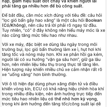
nạp, giảm hiệu suất đốt cháy và khiến người lái
phải tăng ga nhiều hơn để bù công suất.
Để bắt đầu, cần móc xích đúng với tiêu đề: câu hỏi
“lọc gió bẩn gây hao xăng” là một câu hỏi
Boolean
(Có/Không)
, nên câu trả lời phải rõ ngay từ đầu.
Tuy nhiên, “có” ở đây không nên hiểu máy móc là xe
nào cũng tăng mức tiêu hao như nhau.
Với xe máy, đặc biệt xe dùng lâu ngày trong môi
trường bụi, lọc gió bẩn thường làm xe ì, hụt hơi khi
tăng tốc và nóng máy hơn. Khi xe phản hồi ga kém,
người lái có xu hướng “vặn ga sâu hơn”, giữ ga lâu
hơn, nên nhiên liệu tiêu thụ trong thực tế tăng lên.
Hiện tượng này khiến nhiều chủ xe cảm nhận rất rõ
xe “uống xăng” hơn bình thường.
Với ô tô hiện đại dùng phun xăng điện tử và điều
khiển vòng kín, ECU có khả năng hiệu chỉnh hòa khí
trong nhiều điều kiện, nên ảnh hưởng trực tiếp đến
mức tiêu hao nhiên liệu
có thể nhỏ hơn kỳ vọng
,
trong khi ảnh hưởng đến tăng tốc/công suất lại dễ