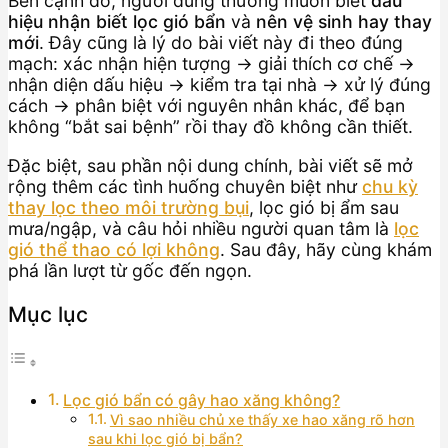
Bên cạnh đó, người dùng thường muốn biết
dấu
hiệu nhận biết lọc gió bẩn
và
nên vệ sinh hay thay
mới
. Đây cũng là lý do bài viết này đi theo đúng
mạch: xác nhận hiện tượng → giải thích cơ chế →
nhận diện dấu hiệu → kiểm tra tại nhà → xử lý đúng
cách → phân biệt với nguyên nhân khác, để bạn
không “bắt sai bệnh” rồi thay đồ không cần thiết.
Đặc biệt, sau phần nội dung chính, bài viết sẽ mở
rộng thêm các tình huống chuyên biệt như
chu kỳ
thay lọc theo môi trường bụi
, lọc gió bị ẩm sau
mưa/ngập, và câu hỏi nhiều người quan tâm là
lọc
gió thể thao có lợi không
. Sau đây, hãy cùng khám
phá lần lượt từ gốc đến ngọn.
Mục lục
Lọc gió bẩn có gây hao xăng không?
Vì sao nhiều chủ xe thấy xe hao xăng rõ hơn
sau khi lọc gió bị bẩn?