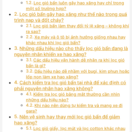
Lọc gió bẩn luôn gây hao xăng hay chỉ trong
một số trường hợp?
Lọc gió bẩn gây hao xăng như thế nào trong quá
trình nạp và đốt cháy?
Lọc gió bẩn làm thay đổi tỷ lệ xăng – không khí
ra sao?
Xe máy và ô tô bị ảnh hưởng giống nhau hay
khác nhau khi lọc gió bẩn?
Những dấu hiệu nào cho thấy lọc gió bẩn đang là
nguyên nhân khiến xe hao xăng?
Các dấu hiệu vận hành dễ nhận ra khi lọc gió
bẩn là gì?
Dấu hiệu nào dễ nhầm với bugi, kim phun hoặc
lốp non làm xe hao xăng?
Cách kiểm tra lọc gió bẩn tại nhà để xác định có
phải nguyên nhân hao xăng không?
Kiểm tra lọc gió bằng mắt thường cần nhìn
những dấu hiệu nào?
Khi nào nên dừng tự kiểm tra và mang xe đi
gara?
Nên vệ sinh hay thay mới lọc gió bẩn để giảm
hao xăng?
Lọc gió giấy, lọc mút và lọc cotton khác nhau