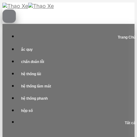
Skip
to
content
Trang Chủ
ắc quy
chẩn đoán lỗi
hệ thống lái
hệ thống làm mát
hệ thống phanh
hộp số
Tất cả