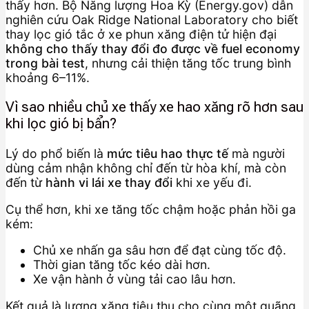
thấy hơn. Bộ Năng lượng Hoa Kỳ (Energy.gov) dẫn
nghiên cứu Oak Ridge National Laboratory cho biết
thay lọc gió tắc ở xe phun xăng điện tử hiện đại
không cho thấy thay đổi đo được về fuel economy
trong bài test
, nhưng cải thiện tăng tốc trung bình
khoảng 6–11%.
Vì sao nhiều chủ xe thấy xe hao xăng rõ hơn sau
khi lọc gió bị bẩn?
Lý do phổ biến là
mức tiêu hao thực tế
mà người
dùng cảm nhận không chỉ đến từ hòa khí, mà còn
đến từ
hành vi lái xe thay đổi
khi xe yếu đi.
Cụ thể hơn, khi xe tăng tốc chậm hoặc phản hồi ga
kém:
Chủ xe nhấn ga sâu hơn để đạt cùng tốc độ.
Thời gian tăng tốc kéo dài hơn.
Xe vận hành ở vùng tải cao lâu hơn.
Kết quả là lượng xăng tiêu thụ cho cùng một quãng