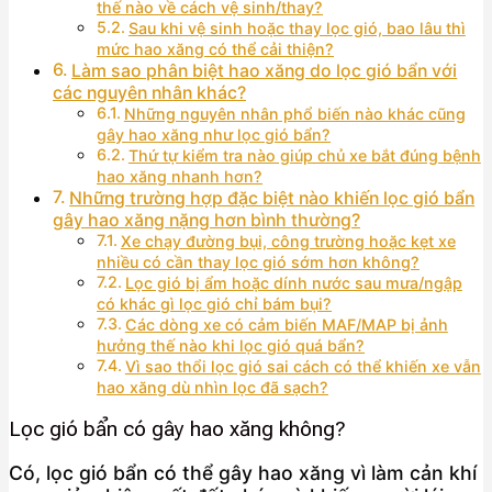
thế nào về cách vệ sinh/thay?
Sau khi vệ sinh hoặc thay lọc gió, bao lâu thì
mức hao xăng có thể cải thiện?
Làm sao phân biệt hao xăng do lọc gió bẩn với
các nguyên nhân khác?
Những nguyên nhân phổ biến nào khác cũng
gây hao xăng như lọc gió bẩn?
Thứ tự kiểm tra nào giúp chủ xe bắt đúng bệnh
hao xăng nhanh hơn?
Những trường hợp đặc biệt nào khiến lọc gió bẩn
gây hao xăng nặng hơn bình thường?
Xe chạy đường bụi, công trường hoặc kẹt xe
nhiều có cần thay lọc gió sớm hơn không?
Lọc gió bị ẩm hoặc dính nước sau mưa/ngập
có khác gì lọc gió chỉ bám bụi?
Các dòng xe có cảm biến MAF/MAP bị ảnh
hưởng thế nào khi lọc gió quá bẩn?
Vì sao thổi lọc gió sai cách có thể khiến xe vẫn
hao xăng dù nhìn lọc đã sạch?
Lọc gió bẩn có gây hao xăng không?
Có, lọc gió bẩn có thể gây hao xăng vì làm cản khí