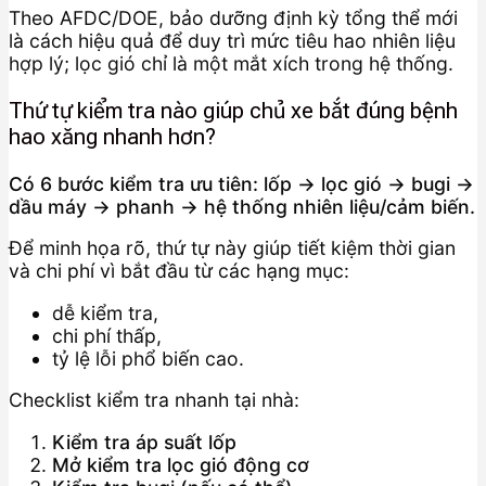
Theo AFDC/DOE, bảo dưỡng định kỳ tổng thể mới
là cách hiệu quả để duy trì mức tiêu hao nhiên liệu
hợp lý; lọc gió chỉ là một mắt xích trong hệ thống.
Thứ tự kiểm tra nào giúp chủ xe bắt đúng bệnh
hao xăng nhanh hơn?
Có 6 bước kiểm tra ưu tiên: lốp → lọc gió → bugi →
dầu máy → phanh → hệ thống nhiên liệu/cảm biến.
Để minh họa rõ, thứ tự này giúp tiết kiệm thời gian
và chi phí vì bắt đầu từ các hạng mục:
dễ kiểm tra,
chi phí thấp,
tỷ lệ lỗi phổ biến cao.
Checklist kiểm tra nhanh tại nhà:
Kiểm tra áp suất lốp
Mở kiểm tra lọc gió động cơ