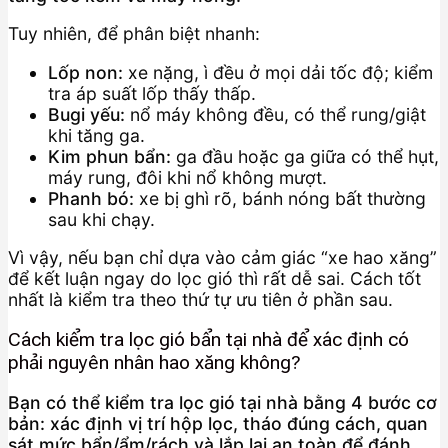
Tuy nhiên, để phân biệt nhanh:
Lốp non:
xe nặng, ì đều ở mọi dải tốc độ; kiểm
tra áp suất lốp thấy thấp.
Bugi yếu:
nổ máy không đều, có thể rung/giật
khi tăng ga.
Kim phun bẩn:
ga đầu hoặc ga giữa có thể hụt,
máy rung, đôi khi nổ không mượt.
Phanh bó:
xe bị ghì rõ, bánh nóng bất thường
sau khi chạy.
Vì vậy, nếu bạn chỉ dựa vào cảm giác “xe hao xăng”
để kết luận ngay do lọc gió thì rất dễ sai. Cách tốt
nhất là kiểm tra theo thứ tự ưu tiên ở phần sau.
Cách kiểm tra lọc gió bẩn tại nhà để xác định có
phải nguyên nhân hao xăng không?
Bạn có thể kiểm tra lọc gió tại nhà bằng 4 bước cơ
bản: xác định vị trí hộp lọc, tháo đúng cách, quan
sát mức bẩn/ẩm/rách và lắp lại an toàn để đánh