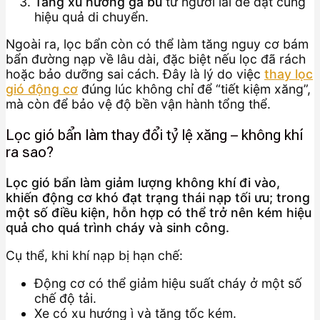
Tăng xu hướng ga bù
từ người lái để đạt cùng
hiệu quả di chuyển.
Ngoài ra, lọc bẩn còn có thể làm tăng nguy cơ bám
bẩn đường nạp về lâu dài, đặc biệt nếu lọc đã rách
hoặc bảo dưỡng sai cách. Đây là lý do việc
thay lọc
gió động cơ
đúng lúc không chỉ để “tiết kiệm xăng”,
mà còn để bảo vệ độ bền vận hành tổng thể.
Lọc gió bẩn làm thay đổi tỷ lệ xăng – không khí
ra sao?
Lọc gió bẩn làm giảm lượng không khí đi vào,
khiến động cơ khó đạt trạng thái nạp tối ưu; trong
một số điều kiện, hỗn hợp có thể trở nên kém hiệu
quả cho quá trình cháy và sinh công.
Cụ thể, khi khí nạp bị hạn chế:
Động cơ có thể giảm hiệu suất cháy ở một số
chế độ tải.
Xe có xu hướng ì và tăng tốc kém.