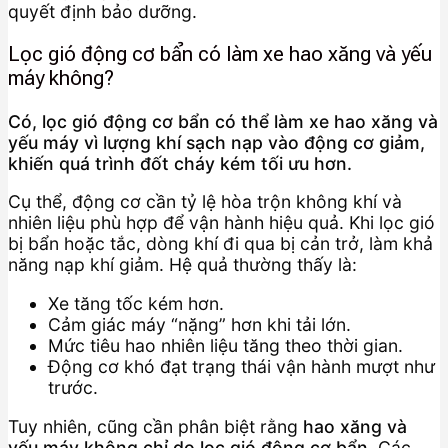
quyết định bảo dưỡng.
Lọc gió động cơ bẩn có làm xe hao xăng và yếu
máy không?
Có, lọc gió động cơ bẩn có thể làm xe hao xăng và
yếu máy vì lượng khí sạch nạp vào động cơ giảm,
khiến quá trình đốt cháy kém tối ưu hơn.
Cụ thể, động cơ cần tỷ lệ hòa trộn không khí và
nhiên liệu phù hợp để vận hành hiệu quả. Khi lọc gió
bị bẩn hoặc tắc, dòng khí đi qua bị cản trở, làm khả
năng nạp khí giảm. Hệ quả thường thấy là:
Xe tăng tốc kém hơn.
Cảm giác máy “nặng” hơn khi tải lớn.
Mức tiêu hao nhiên liệu tăng theo thời gian.
Động cơ khó đạt trạng thái vận hành mượt như
trước.
Tuy nhiên, cũng cần phân biệt rằng
hao xăng và
yếu máy không chỉ do lọc gió động cơ bẩn
. Các