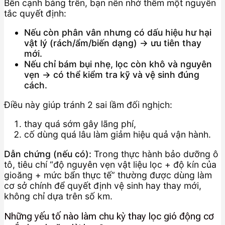
Bên cạnh bảng trên, bạn nên nhớ thêm một nguyên
tắc quyết định:
Nếu còn phân vân nhưng có dấu hiệu hư hại
vật lý (rách/ẩm/biến dạng) → ưu tiên thay
mới.
Nếu chỉ bám bụi nhẹ, lọc còn khô và nguyên
vẹn → có thể kiểm tra kỹ và vệ sinh đúng
cách.
Điều này giúp tránh 2 sai lầm đối nghịch:
thay quá sớm gây lãng phí,
cố dùng quá lâu làm giảm hiệu quả vận hành.
Dẫn chứng (nếu có):
Trong thực hành bảo dưỡng ô
tô, tiêu chí “độ nguyên vẹn vật liệu lọc + độ kín của
gioăng + mức bẩn thực tế” thường được dùng làm
cơ sở chính để quyết định vệ sinh hay thay mới,
không chỉ dựa trên số km.
Những yếu tố nào làm chu kỳ thay lọc gió động cơ