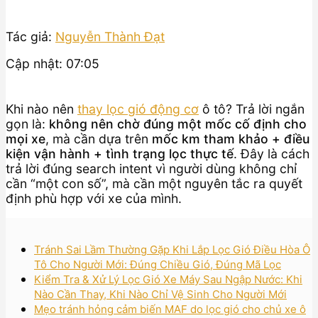
Tác giả:
Nguyễn Thành Đạt
Cập nhật: 07:05
Khi nào nên
thay lọc gió động cơ
ô tô? Trả lời ngắn
gọn là:
không nên chờ đúng một mốc cố định cho
mọi xe
, mà cần dựa trên
mốc km tham khảo + điều
kiện vận hành + tình trạng lọc thực tế
. Đây là cách
trả lời đúng search intent vì người dùng không chỉ
cần “một con số”, mà cần một nguyên tắc ra quyết
định phù hợp với xe của mình.
Tránh Sai Lầm Thường Gặp Khi Lắp Lọc Gió Điều Hòa Ô
Tô Cho Người Mới: Đúng Chiều Gió, Đúng Mã Lọc
Kiểm Tra & Xử Lý Lọc Gió Xe Máy Sau Ngập Nước: Khi
Nào Cần Thay, Khi Nào Chỉ Vệ Sinh Cho Người Mới
Mẹo tránh hỏng cảm biến MAF do lọc gió cho chủ xe ô