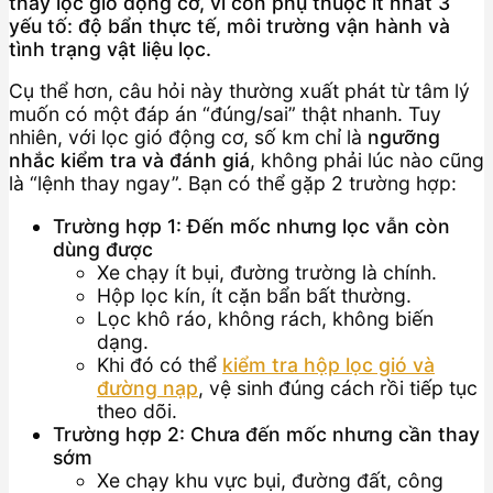
thay lọc gió động cơ, vì còn phụ thuộc ít nhất 3
yếu tố: độ bẩn thực tế, môi trường vận hành và
tình trạng vật liệu lọc.
Cụ thể hơn, câu hỏi này thường xuất phát từ tâm lý
muốn có một đáp án “đúng/sai” thật nhanh. Tuy
nhiên, với lọc gió động cơ, số km chỉ là
ngưỡng
nhắc kiểm tra và đánh giá
, không phải lúc nào cũng
là “lệnh thay ngay”. Bạn có thể gặp 2 trường hợp:
Trường hợp 1: Đến mốc nhưng lọc vẫn còn
dùng được
Xe chạy ít bụi, đường trường là chính.
Hộp lọc kín, ít cặn bẩn bất thường.
Lọc khô ráo, không rách, không biến
dạng.
Khi đó có thể
kiểm tra hộp lọc gió và
đường nạp
, vệ sinh đúng cách rồi tiếp tục
theo dõi.
Trường hợp 2: Chưa đến mốc nhưng cần thay
sớm
Xe chạy khu vực bụi, đường đất, công