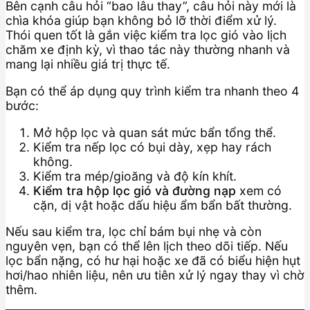
Bên cạnh câu hỏi “bao lâu thay”, câu hỏi này mới là
chìa khóa giúp bạn không bỏ lỡ thời điểm xử lý.
Thói quen tốt là gắn việc kiểm tra lọc gió vào lịch
chăm xe định kỳ, vì thao tác này thường nhanh và
mang lại nhiều giá trị thực tế.
Bạn có thể áp dụng quy trình kiểm tra nhanh theo 4
bước:
Mở hộp lọc và quan sát mức bẩn tổng thể.
Kiểm tra nếp lọc có bụi dày, xẹp hay rách
không.
Kiểm tra mép/gioăng và độ kín khít.
Kiểm tra hộp lọc gió và đường nạp
xem có
cặn, dị vật hoặc dấu hiệu ẩm bẩn bất thường.
Nếu sau kiểm tra, lọc chỉ bám bụi nhẹ và còn
nguyên vẹn, bạn có thể lên lịch theo dõi tiếp. Nếu
lọc bẩn nặng, có hư hại hoặc xe đã có biểu hiện hụt
hơi/hao nhiên liệu, nên ưu tiên xử lý ngay thay vì chờ
thêm.