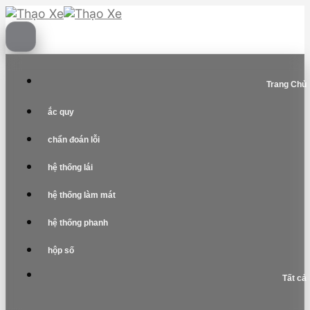
Skip
to
content
Trang Chủ
ắc quy
chẩn đoán lỗi
hệ thống lái
hệ thống làm mát
hệ thống phanh
hộp số
Tất cả