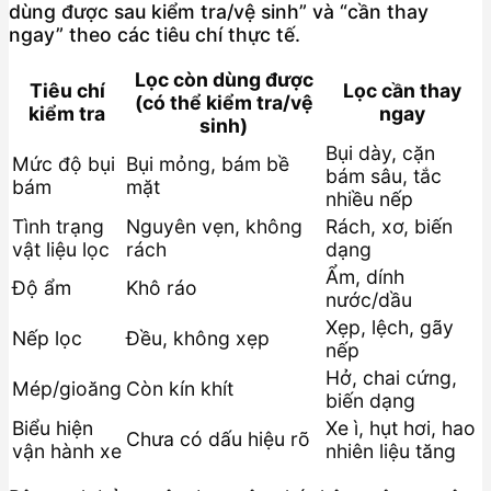
dùng được sau kiểm tra/vệ sinh” và “cần thay
ngay” theo các tiêu chí thực tế.
Lọc còn dùng được
Tiêu chí
Lọc cần thay
(có thể kiểm tra/vệ
kiểm tra
ngay
sinh)
Bụi dày, cặn
Mức độ bụi
Bụi mỏng, bám bề
bám sâu, tắc
bám
mặt
nhiều nếp
Tình trạng
Nguyên vẹn, không
Rách, xơ, biến
vật liệu lọc
rách
dạng
Ẩm, dính
Độ ẩm
Khô ráo
nước/dầu
Xẹp, lệch, gãy
Nếp lọc
Đều, không xẹp
nếp
Hở, chai cứng,
Mép/gioăng
Còn kín khít
biến dạng
Biểu hiện
Xe ì, hụt hơi, hao
Chưa có dấu hiệu rõ
vận hành xe
nhiên liệu tăng