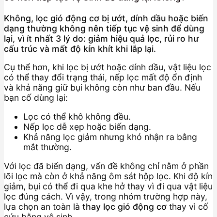
Không, lọc gió động cơ bị ướt, dính dầu hoặc biến
dạng thường không nên tiếp tục vệ sinh để dùng
lại, vì ít nhất 3 lý do: giảm hiệu quả lọc, rủi ro hư
cấu trúc và mất độ kín khít khi lắp lại.
Cụ thể hơn, khi lọc bị ướt hoặc dính dầu, vật liệu lọc
có thể thay đổi trạng thái, nếp lọc mất độ ổn định
và khả năng giữ bụi không còn như ban đầu. Nếu
bạn cố dùng lại:
Lọc có thể khô không đều.
Nếp lọc dễ xẹp hoặc biến dạng.
Khả năng lọc giảm nhưng khó nhận ra bằng
mắt thường.
Với lọc đã biến dạng, vấn đề không chỉ nằm ở phần
lõi lọc mà còn ở khả năng ôm sát hộp lọc. Khi độ kín
giảm, bụi có thể đi qua khe hở thay vì đi qua vật liệu
lọc đúng cách. Vì vậy, trong nhóm trường hợp này,
lựa chọn an toàn là
thay lọc gió động cơ
thay vì cố
cứu bằng vệ sinh.