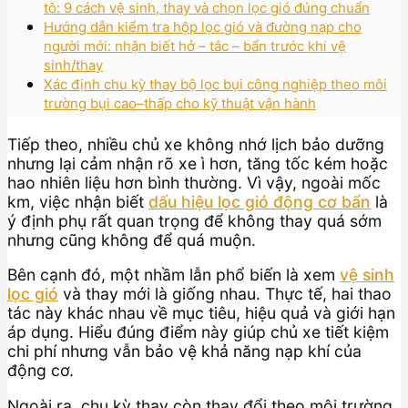
tô: 9 cách vệ sinh, thay và chọn lọc gió đúng chuẩn
Hướng dẫn kiểm tra hộp lọc gió và đường nạp cho
người mới: nhận biết hở – tắc – bẩn trước khi vệ
sinh/thay
Xác định chu kỳ thay bộ lọc bụi công nghiệp theo môi
trường bụi cao–thấp cho kỹ thuật vận hành
Tiếp theo, nhiều chủ xe không nhớ lịch bảo dưỡng
nhưng lại cảm nhận rõ xe ì hơn, tăng tốc kém hoặc
hao nhiên liệu hơn bình thường. Vì vậy, ngoài mốc
km, việc nhận biết
dấu hiệu lọc gió động cơ bẩn
là
ý định phụ rất quan trọng để không thay quá sớm
nhưng cũng không để quá muộn.
Bên cạnh đó, một nhầm lẫn phổ biến là xem
vệ sinh
lọc gió
và thay mới là giống nhau. Thực tế, hai thao
tác này khác nhau về mục tiêu, hiệu quả và giới hạn
áp dụng. Hiểu đúng điểm này giúp chủ xe tiết kiệm
chi phí nhưng vẫn bảo vệ khả năng nạp khí của
động cơ.
Ngoài ra, chu kỳ thay còn thay đổi theo môi trường