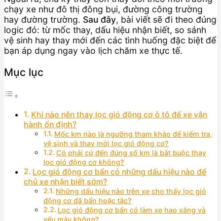
chạy xe như đô thị đông bụi, đường công trường
hay đường trường.
Sau đây
, bài viết sẽ đi theo đúng
logic đó: từ mốc thay, dấu hiệu nhận biết, so sánh
vệ sinh hay thay mới đến các tình huống đặc biệt để
bạn áp dụng ngay vào lịch chăm xe thực tế.
Mục lục
Khi nào nên thay lọc gió động cơ ô tô để xe vận
hành ổn định?
Mốc km nào là ngưỡng tham khảo để kiểm tra,
vệ sinh và thay mới lọc gió động cơ?
Có phải cứ đến đúng số km là bắt buộc thay
lọc gió động cơ không?
Lọc gió động cơ bẩn có những dấu hiệu nào để
chủ xe nhận biết sớm?
Những dấu hiệu nào trên xe cho thấy lọc gió
động cơ đã bẩn hoặc tắc?
Lọc gió động cơ bẩn có làm xe hao xăng và
yếu máy không?