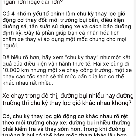
ngắn hơn hoặc dài hơn?
Có 4 nhóm yếu tố chính làm chu kỳ thay lọc gió
động cơ thay đổi: môi trường bụi bẩn, điều kiện
đường sá, tần suất sử dụng xe và cách bảo dưỡng
định kỳ.
Đây là phần giúp bạn cá nhân hóa lịch
chăm xe thay vì áp dụng một mốc chung cho mọi
người.
Để hiểu rõ hơn, hãy xem “chu kỳ thay” như một kết
quả của điều kiện vận hành thực tế. Hai xe cùng đi
10.000 km nhưng một xe chạy công trường, một xe
chạy cao tốc sạch sẽ thì mức bẩn của lọc có thể
khác nhau rất nhiều.
Xe chạy trong đô thị, đường bụi nhiều hay đường
trường thì chu kỳ thay lọc gió khác nhau không?
Có, chu kỳ thay lọc gió động cơ khác nhau rõ rệt
theo môi trường chạy xe: đường bụi nhiều thường
phải kiểm tra và thay sớm hơn, trong khi đường
trường ít bụi có thể bám mốc tham khảo lâu hơn.