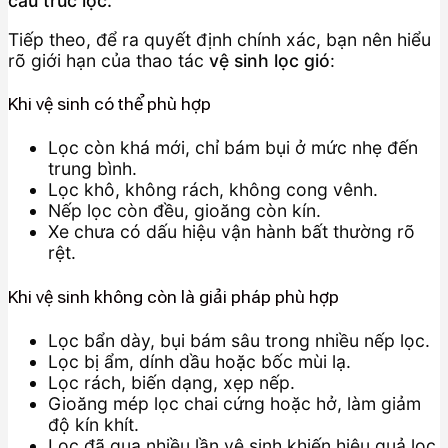
cấu trúc lọc.
Tiếp theo, để ra quyết định chính xác, bạn nên hiểu
rõ giới hạn của thao tác
vệ sinh lọc gió
:
Khi vệ sinh có thể phù hợp
Lọc còn khá mới, chỉ bám bụi ở mức nhẹ đến
trung bình.
Lọc khô, không rách, không cong vênh.
Nếp lọc còn đều, gioăng còn kín.
Xe chưa có dấu hiệu vận hành bất thường rõ
rệt.
Khi vệ sinh không còn là giải pháp phù hợp
Lọc bẩn dày, bụi bám sâu trong nhiều nếp lọc.
Lọc bị ẩm, dính dầu hoặc bốc mùi lạ.
Lọc rách, biến dạng, xẹp nếp.
Gioăng mép lọc chai cứng hoặc hở, làm giảm
độ kín khít.
Lọc đã qua nhiều lần vệ sinh khiến hiệu quả lọc