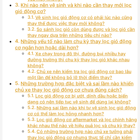
Khi nào nên vệ sinh và khi nào cần thay mới lọc
gió động cơ?
Vệ sinh lọc gió động cơ có phải lúc nào cũng
thay thế được việc thay mới không?
So sánh lọc gió còn dùng được và lọc gió cần
thay ngay dựa trên những tiêu chí nào?
Những yếu tố nào làm chu kỳ thay lọc gió động
cơ ngắn hơn hoặc dài hơn?
Xe chạy trong đô thị, đường bụi nhiều hay
đường trường thì chu kỳ thay lọc gió khác nhau
không?
Chủ xe nên kiểm tra lọc gió động cơ bao lâu
một lần để không bỏ lỡ thời điểm thay?
Những trường hợp đặc biệt và sai lầm nào khiến
chủ xe thay lọc gió động cơ chưa đúng cách?
Lọc gió động cơ bị ướt, dính dầu hoặc biến
dạng có nên tiếp tục vệ sinh để dùng lại không?
Những sai lầm nào khi tự vệ sinh lọc gió động
cơ có thể làm lọc hỏng nhanh hơn?
Lọc gió động cơ aftermarket và lọc chính hãng
khác nhau thế nào về hiệu quả lọc và chu kỳ thay?
Có những trường hợp nào chủ xe tưởng phải
thay lọc gió động cơ nhưng thực tế chỉ cần kiểm