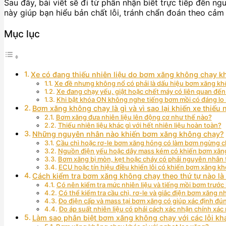
Sau đây, bài viết sẽ đi từ phần nhận biết trực tiếp đến n
này giúp bạn hiểu bản chất lỗi, tránh chẩn đoán theo cảm 
Mục lục
Xe có đang thiếu nhiên liệu do bơm xăng không chạy 
Xe đề nhưng không nổ có phải là dấu hiệu bơm xăng k
Xe đang chạy yếu, giật hoặc chết máy có liên quan đến
Khi bật khóa ON không nghe tiếng bơm mồi có đáng lo
Bơm xăng không chạy là gì và vì sao lại khiến xe thiếu 
Bơm xăng đưa nhiên liệu lên động cơ như thế nào?
Thiếu nhiên liệu khác gì với hết nhiên liệu hoàn toàn?
Những nguyên nhân nào khiến bơm xăng không chạy?
Cầu chì hoặc rơ-le bơm xăng hỏng có làm bơm ngừng 
Nguồn điện yếu hoặc dây mass kém có khiến bơm xăn
Bơm xăng bị mòn, kẹt hoặc cháy có phải nguyên nhân 
ECU hoặc tín hiệu điều khiển lỗi có khiến bơm xăng 
Cách kiểm tra bơm xăng không chạy theo thứ tự nào là
Có nên kiểm tra mức nhiên liệu và tiếng mồi bơm trướ
Có thể kiểm tra cầu chì, rơ-le và giắc điện bơm xăng n
Đo điện cấp và mass tại bơm xăng có giúp xác định đú
Đo áp suất nhiên liệu có phải cách xác nhận chính xác
Làm sao phân biệt bơm xăng không chạy với các lỗi khá