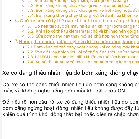
Bơm xăng không chạy khác gì với nghẹt lọc xăng?
Bơm xăng không chạy khác gì với kim phun bị tắc?
Bơm xăng không chạy khác gì với xe hết xăng hoặc đồ
Bơm xăng không chạy khác gì với lỗi đánh lửa khiến x
Chủ xe nên xử lý thế nào khi nghi ngờ bơm xăng khôn
Có nên tiếp tục đề máy nhiều lần khi nghi bơm xăng k
Khi nào có thể tự kiểm tra tại chỗ và khi nào nên gọi ga
Sửa bơm xăng hay thay mới sẽ phù hợp hơn trong từn
Những tình huống đặc biệt nào khiến bơm xăng không 
Bơm xăng có thể chạy ngắt quãng khi xe nóng máy khô
Van điều áp nhiên liệu lỗi có thể giống triệu chứng b
Lỗi ECU hoặc tín hiệu điều khiển có thể làm bơm xăng
Xe nổ rồi tắt ngay có phải luôn do bơm xăng không ch
Xe có đang thiếu nhiên liệu do bơm xăng không chạ
Có, xe có thể đang thiếu nhiên liệu do bơm xăng không ch
máy, và không nghe tiếng bơm mồi khi bật khóa ON.
Để hiểu rõ hơn câu hỏi xe có đang thiếu nhiên liệu do bơm
bơm xăng ngừng hoạt động, nhiên liệu không được đẩy từ 
khiến quá trình khởi động thất bại hoặc diễn ra chập chờn