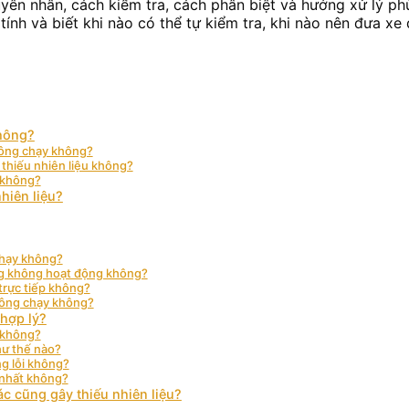
guyên nhân, cách kiểm tra, cách phân biệt và hướng xử lý p
tính và biết khi nào có thể tự kiểm tra, khi nào nên đưa xe 
không?
hông chạy không?
 thiếu nhiên liệu không?
 không?
nhiên liệu?
chạy không?
g không hoạt động không?
trực tiếp không?
không chạy không?
 hợp lý?
c không?
hư thế nào?
ng lỗi không?
 nhất không?
c cũng gây thiếu nhiên liệu?