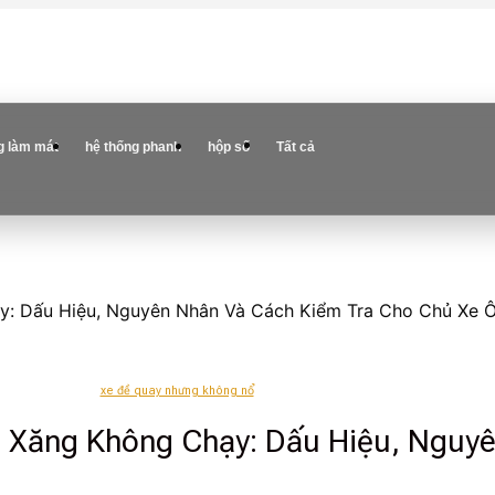
g làm mát
hệ thống phanh
hộp số
Tất cả
y: Dấu Hiệu, Nguyên Nhân Và Cách Kiểm Tra Cho Chủ Xe 
xe đề quay nhưng không nổ
m Xăng Không Chạy: Dấu Hiệu, Nguy