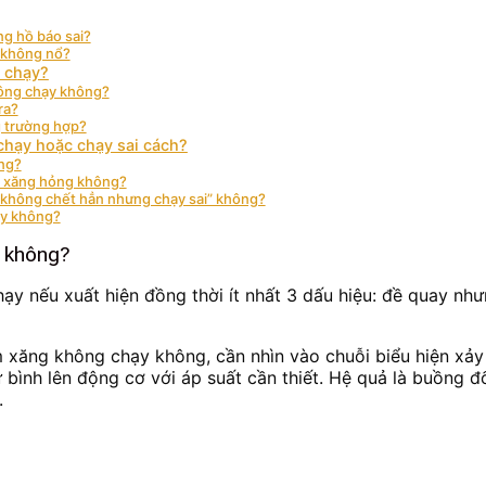
ng hồ báo sai?
e không nổ?
g chạy?
hông chạy không?
ra?
g trường hợp?
chạy hoặc chạy sai cách?
ng?
ơm xăng hỏng không?
 “không chết hẳn nhưng chạy sai” không?
ạy không?
y không?
ạy nếu xuất hiện đồng thời ít nhất 3 dấu hiệu: đề quay nh
 xăng không chạy không, cần nhìn vào chuỗi biểu hiện xảy r
bình lên động cơ với áp suất cần thiết. Hệ quả là buồng đ
.