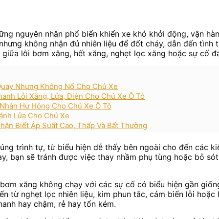
ững nguyên nhân phổ biến khiến xe khó khởi động, vận hàn
ề nhưng không nhận đủ nhiên liệu để đốt cháy, dẫn đến tìn
 giữa lỗi bơm xăng, hết xăng, nghẹt lọc xăng hoặc sự cố đá
 Quay Nhưng Không Nổ Cho Chủ Xe
hanh Lỗi Xăng, Lửa, Điện Cho Chủ Xe Ô Tô
Nhân Hư Hỏng Cho Chủ Xe Ô Tô
Đánh Lửa Cho Chủ Xe
hận Biết Áp Suất Cao, Thấp Và Bất Thường
ng trình tự, từ biểu hiện dễ thấy bên ngoài cho đến các k
 này, bạn sẽ tránh được việc thay nhầm phụ tùng hoặc bỏ s
i bơm xăng không chạy với các sự cố có biểu hiện gần giốn
từ nghẹt lọc nhiên liệu, kim phun tắc, cảm biến lỗi hoặc 
nhanh hay chậm, rẻ hay tốn kém.