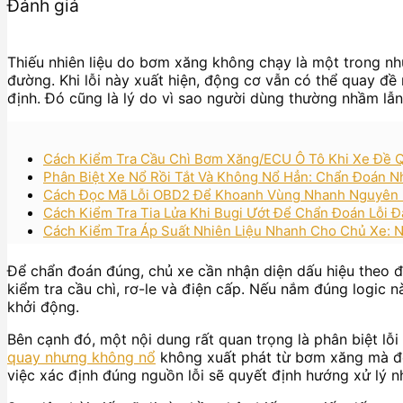
Đánh giá
Thiếu nhiên liệu do bơm xăng không chạy là một trong nh
đường. Khi lỗi này xuất hiện, động cơ vẫn có thể quay đ
định. Đó cũng là lý do vì sao người dùng thường nhầm lẫn
Cách Kiểm Tra Cầu Chì Bơm Xăng/ECU Ô Tô Khi Xe Đề
Phân Biệt Xe Nổ Rồi Tắt Và Không Nổ Hẳn: Chẩn Đoán N
Cách Đọc Mã Lỗi OBD2 Để Khoanh Vùng Nhanh Nguyên 
Cách Kiểm Tra Tia Lửa Khi Bugi Ướt Để Chẩn Đoán Lỗi 
Cách Kiểm Tra Áp Suất Nhiên Liệu Nhanh Cho Chủ Xe: N
Để chẩn đoán đúng, chủ xe cần nhận diện dấu hiệu theo đú
kiểm tra cầu chì, rơ-le và điện cấp. Nếu nắm đúng logic
khởi động.
Bên cạnh đó, một nội dung rất quan trọng là phân biệt lỗ
quay nhưng không nổ
không xuất phát từ bơm xăng mà đến 
việc xác định đúng nguồn lỗi sẽ quyết định hướng xử lý 