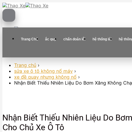
Skip
to
content
Trang Chủ
ắc quy
chẩn đoán lỗi
hệ thống lái
hệ thốn
Trang chủ
›
sửa xe ô tô không nổ máy
›
xe đề quay nhưng không nổ
›
Nhận Biết Thiếu Nhiên Liệu Do Bơm Xăng Không Chạ
Nhận Biết Thiếu Nhiên Liệu Do Bơ
Cho Chủ Xe Ô Tô