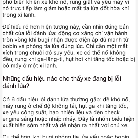
phổ biến khiến xe khó nổ, rung giật và yếu máy vì
nó trực tiếp làm giảm hoặc mất tia lửa đốt hòa khí
trong xi lanh.
Để hiểu rõ hơn hiện tượng này, cần nhìn đúng bản
chất của lỗi đánh lửa: động cơ xăng chỉ vận hành
tròn vòng khi bugi nhận được điện áp đủ mạnh từ
bobin và phóng tia lửa đúng lúc. Chỉ cần một mắt
xích trong chuỗi đó suy yếu, xe có thể nổ không
đều, rung khi ga-lăng-ti, hụt hơi khi tăng tốc hoặc bị
bỏ máy ở một xi lanh.
Những dấu hiệu nào cho thấy xe đang bị lỗi
đánh lửa?
Có 6 dấu hiệu lỗi đánh lửa thường gặp: đề khó nổ,
máy rung ở chế độ không tải, hụt ga khi tăng tốc,
xe yếu công suất, hao nhiên liệu và đèn check
engine sáng hoặc nhấp nháy. Đây là nhóm biểu hiện
xuất hiện sớm nhất và dễ nhận ra nhất với chủ xe.
Cụ thể hơn, khi bugi phóng tia lửa yếu hoặc bobin