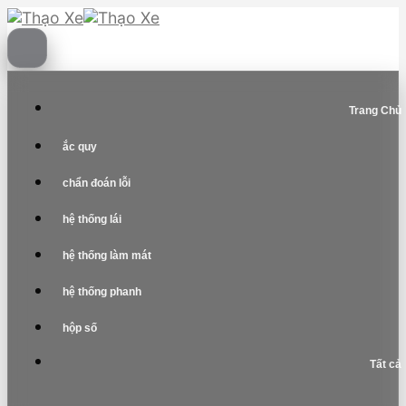
Skip
to
content
Trang Chủ
ắc quy
chẩn đoán lỗi
hệ thống lái
hệ thống làm mát
hệ thống phanh
hộp số
Tất cả