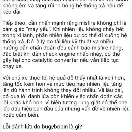
không êm và tăng rủi ro hỏng hệ thống xả nếu để
kéo dài.
Tiếp theo, cần nhấn mạnh rằng misfire không chỉ là
cảm giác “máy yếu”. Khi nhiên liệu không cháy hết
trong xi lanh, phần nhiên liệu dư có thể đi xuống hệ
thống xả. Đó là lý do tài liệu kỹ thuật và nhiều
hướng dẫn chẩn đoán đều cảnh báo misfire nặng,
đặc biệt khi đèn check engine nhấp nháy, có thể
gây hại cho catalytic converter nếu vẫn tiếp tục
chạy xe.
Với chủ xe thực tế, hệ quả dễ thấy nhất là xe ì hơn,
tăng tốc kém hơn và mức tiêu hao nhiên liệu tăng
lên dù hành trình không thay đổi nhiều. Về lâu dài,
bỏ qua lỗi đánh lửa còn khiến việc chẩn đoán các
lỗi khác khó hơn, vì hiện tượng rung giật có thể che
lấp dấu hiệu ban đầu của những vấn đề về nhiên liệu
hoặc cảm biến.
Lỗi đánh lửa do bugi/bobin là gì?