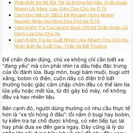
Phân Biệt Xe Nổ Rồi Tắt Và Không Nổ Hẳn: Chẩn Đoán
Nhanh Lỗi Xăng, Lửa, Điện Cho Chủ Xe Ô Tô
Cách Đọc Mã Lỗi OBD2 Để Khoanh Vùng Nhanh
Nguyên Nhân Hư Hỏng Cho Chủ Xe Ô Tô
Cách Kiểm Tra Tia Lửa Khi Bugi Ướt Để Chẩn Đoán Lỗi
Đánh Lửa Cho Chủ Xe
Cách Kiểm Tra Áp Suất Nhiên Liệu Nhanh Cho Chủ Xe:
Nhận Biết Áp Suất Cao, Thấp Và Bất Thường
Để chẩn đoán đúng, chủ xe không chỉ cần biết xe
“đang yếu” mà còn phải nhìn ra dấu hiệu đặc trưng
của lỗi đánh lửa. Bugi mòn, bugi bám muội, bugi ướt
xăng, bobin rò điện, cuộn dây có điện trở bất
thường hoặc giắc cắm chập chờn đều có thể làm tia
lửa yếu hoặc mất lửa, từ đó gây bỏ máy, nổ không
đều và hao nhiên liệu.
Bên cạnh đó, người dùng thường có nhu cầu thực tế
hơn là “xe tôi hỏng ở đâu”: lỗi nằm ở bugi hay bobin,
tự kiểm tra tại chỗ được không, có nên tiếp tục lái
hay phải đưa xe đến gara ngay. Đây cũng là lý do