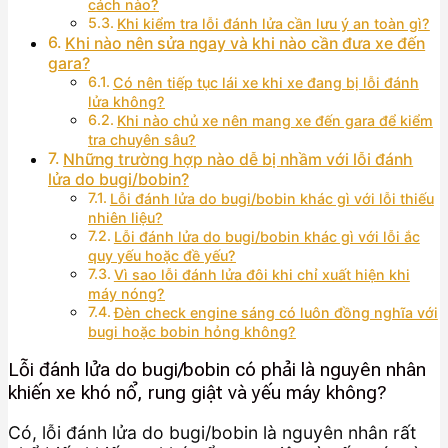
cách nào?
Khi kiểm tra lỗi đánh lửa cần lưu ý an toàn gì?
Khi nào nên sửa ngay và khi nào cần đưa xe đến
gara?
Có nên tiếp tục lái xe khi xe đang bị lỗi đánh
lửa không?
Khi nào chủ xe nên mang xe đến gara để kiểm
tra chuyên sâu?
Những trường hợp nào dễ bị nhầm với lỗi đánh
lửa do bugi/bobin?
Lỗi đánh lửa do bugi/bobin khác gì với lỗi thiếu
nhiên liệu?
Lỗi đánh lửa do bugi/bobin khác gì với lỗi ắc
quy yếu hoặc đề yếu?
Vì sao lỗi đánh lửa đôi khi chỉ xuất hiện khi
máy nóng?
Đèn check engine sáng có luôn đồng nghĩa với
bugi hoặc bobin hỏng không?
Lỗi đánh lửa do bugi/bobin có phải là nguyên nhân
khiến xe khó nổ, rung giật và yếu máy không?
Có, lỗi đánh lửa do bugi/bobin là nguyên nhân rất