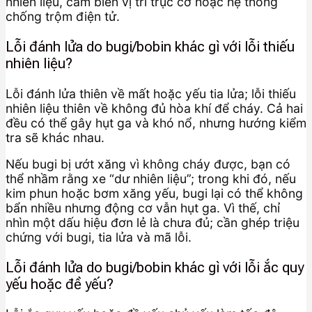
nhiên liệu, cảm biến vị trí trục cơ hoặc hệ thống
chống trộm điện tử.
Lỗi đánh lửa do bugi/bobin khác gì với lỗi thiếu
nhiên liệu?
Lỗi đánh lửa thiên về mất hoặc yếu tia lửa; lỗi thiếu
nhiên liệu thiên về không đủ hòa khí để cháy. Cả hai
đều có thể gây hụt ga và khó nổ, nhưng hướng kiểm
tra sẽ khác nhau.
Nếu bugi bị ướt xăng vì không cháy được, bạn có
thể nhầm rằng xe “dư nhiên liệu”; trong khi đó, nếu
kim phun hoặc bơm xăng yếu, bugi lại có thể không
bẩn nhiều nhưng động cơ vẫn hụt ga. Vì thế, chỉ
nhìn một dấu hiệu đơn lẻ là chưa đủ; cần ghép triệu
chứng với bugi, tia lửa và mã lỗi.
Lỗi đánh lửa do bugi/bobin khác gì với lỗi ắc quy
yếu hoặc đề yếu?