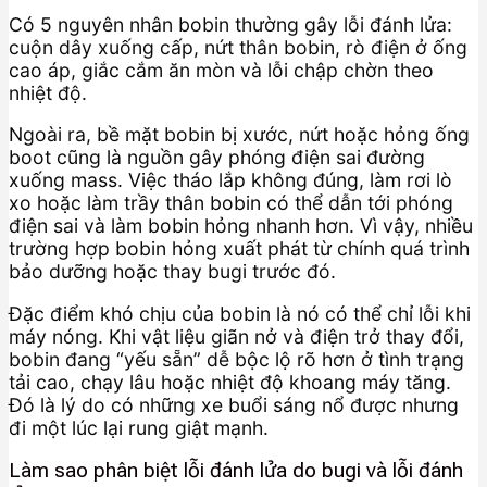
Có 5 nguyên nhân bobin thường gây lỗi đánh lửa:
cuộn dây xuống cấp, nứt thân bobin, rò điện ở ống
cao áp, giắc cắm ăn mòn và lỗi chập chờn theo
nhiệt độ.
Ngoài ra, bề mặt bobin bị xước, nứt hoặc hỏng ống
boot cũng là nguồn gây phóng điện sai đường
xuống mass. Việc tháo lắp không đúng, làm rơi lò
xo hoặc làm trầy thân bobin có thể dẫn tới phóng
điện sai và làm bobin hỏng nhanh hơn. Vì vậy, nhiều
trường hợp bobin hỏng xuất phát từ chính quá trình
bảo dưỡng hoặc thay bugi trước đó.
Đặc điểm khó chịu của bobin là nó có thể chỉ lỗi khi
máy nóng. Khi vật liệu giãn nở và điện trở thay đổi,
bobin đang “yếu sẵn” dễ bộc lộ rõ hơn ở tình trạng
tải cao, chạy lâu hoặc nhiệt độ khoang máy tăng.
Đó là lý do có những xe buổi sáng nổ được nhưng
đi một lúc lại rung giật mạnh.
Làm sao phân biệt lỗi đánh lửa do bugi và lỗi đánh