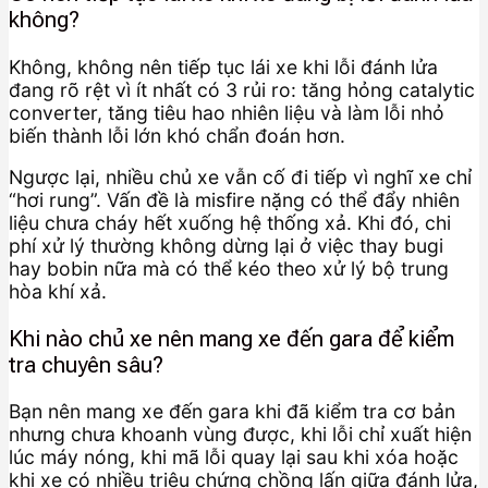
không?
Không, không nên tiếp tục lái xe khi lỗi đánh lửa
đang rõ rệt vì ít nhất có 3 rủi ro: tăng hỏng catalytic
converter, tăng tiêu hao nhiên liệu và làm lỗi nhỏ
biến thành lỗi lớn khó chẩn đoán hơn.
Ngược lại, nhiều chủ xe vẫn cố đi tiếp vì nghĩ xe chỉ
“hơi rung”. Vấn đề là misfire nặng có thể đẩy nhiên
liệu chưa cháy hết xuống hệ thống xả. Khi đó, chi
phí xử lý thường không dừng lại ở việc thay bugi
hay bobin nữa mà có thể kéo theo xử lý bộ trung
hòa khí xả.
Khi nào chủ xe nên mang xe đến gara để kiểm
tra chuyên sâu?
Bạn nên mang xe đến gara khi đã kiểm tra cơ bản
nhưng chưa khoanh vùng được, khi lỗi chỉ xuất hiện
lúc máy nóng, khi mã lỗi quay lại sau khi xóa hoặc
khi xe có nhiều triệu chứng chồng lấn giữa đánh lửa,