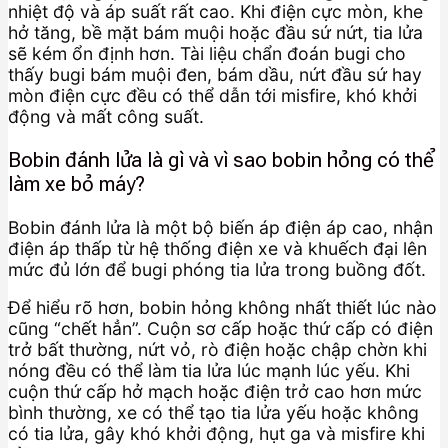
nhiệt độ và áp suất rất cao. Khi điện cực mòn, khe
hở tăng, bề mặt bám muội hoặc đầu sứ nứt, tia lửa
sẽ kém ổn định hơn. Tài liệu chẩn đoán bugi cho
thấy bugi bám muội đen, bám dầu, nứt đầu sứ hay
mòn điện cực đều có thể dẫn tới misfire, khó khởi
động và mất công suất.
Bobin đánh lửa là gì và vì sao bobin hỏng có thể
làm xe bỏ máy?
Bobin đánh lửa là một bộ biến áp điện áp cao, nhận
điện áp thấp từ hệ thống điện xe và khuếch đại lên
mức đủ lớn để bugi phóng tia lửa trong buồng đốt.
Để hiểu rõ hơn, bobin hỏng không nhất thiết lúc nào
cũng “chết hẳn”. Cuộn sơ cấp hoặc thứ cấp có điện
trở bất thường, nứt vỏ, rò điện hoặc chập chờn khi
nóng đều có thể làm tia lửa lúc mạnh lúc yếu. Khi
cuộn thứ cấp hở mạch hoặc điện trở cao hơn mức
bình thường, xe có thể tạo tia lửa yếu hoặc không
có tia lửa, gây khó khởi động, hụt ga và misfire khi