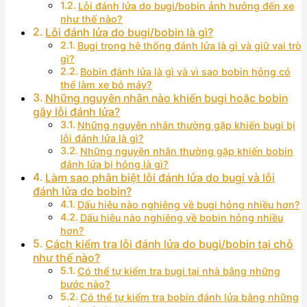
Lỗi đánh lửa do bugi/bobin ảnh hưởng đến xe
như thế nào?
Lỗi đánh lửa do bugi/bobin là gì?
Bugi trong hệ thống đánh lửa là gì và giữ vai trò
gì?
Bobin đánh lửa là gì và vì sao bobin hỏng có
thể làm xe bỏ máy?
Những nguyên nhân nào khiến bugi hoặc bobin
gây lỗi đánh lửa?
Những nguyên nhân thường gặp khiến bugi bị
lỗi đánh lửa là gì?
Những nguyên nhân thường gặp khiến bobin
đánh lửa bị hỏng là gì?
Làm sao phân biệt lỗi đánh lửa do bugi và lỗi
đánh lửa do bobin?
Dấu hiệu nào nghiêng về bugi hỏng nhiều hơn?
Dấu hiệu nào nghiêng về bobin hỏng nhiều
hơn?
Cách kiểm tra lỗi đánh lửa do bugi/bobin tại chỗ
như thế nào?
Có thể tự kiểm tra bugi tại nhà bằng những
bước nào?
Có thể tự kiểm tra bobin đánh lửa bằng những