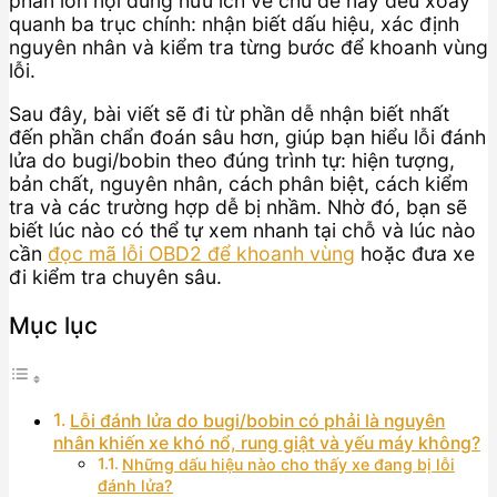
phần lớn nội dung hữu ích về chủ đề này đều xoay
quanh ba trục chính: nhận biết dấu hiệu, xác định
nguyên nhân và kiểm tra từng bước để khoanh vùng
lỗi.
Sau đây, bài viết sẽ đi từ phần dễ nhận biết nhất
đến phần chẩn đoán sâu hơn, giúp bạn hiểu lỗi đánh
lửa do bugi/bobin theo đúng trình tự: hiện tượng,
bản chất, nguyên nhân, cách phân biệt, cách kiểm
tra và các trường hợp dễ bị nhầm. Nhờ đó, bạn sẽ
biết lúc nào có thể tự xem nhanh tại chỗ và lúc nào
cần
đọc mã lỗi OBD2 để khoanh vùng
hoặc đưa xe
đi kiểm tra chuyên sâu.
Mục lục
Lỗi đánh lửa do bugi/bobin có phải là nguyên
nhân khiến xe khó nổ, rung giật và yếu máy không?
Những dấu hiệu nào cho thấy xe đang bị lỗi
đánh lửa?