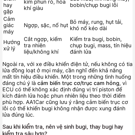
kim phun rò, hòa
hay
bobin/chụp bugi lỗi
khí giàu
gặp
Cảm
Bỏ máy, rung, hụt tải,
giác
Ngợp, sặc, nổ hụt
khó nổ kéo dài
máy
Cắt ngợp, kiểm
Kiểm tra bugi, bobin,
Hướng
tra nhiên
chụp bugi, mass, tín hiệu
xử lý
liệu/không khí
đánh lửa
Ngoài ra, với xe điều khiển điện tử, nếu không có tia
lửa đồng loạt ở mọi máy, cần nghĩ đến khả năng
mất tín hiệu điều khiển. Một trong những tình huống
đáng chú ý là
cảm biến trục cơ/trục cam hỏng
, vì
ECU có thể không xác định đúng vị trí piston để
kích đánh lửa hoặc phun nhiên liệu theo thời điểm
phù hợp. AA1Car cũng lưu ý rằng cảm biến trục cơ
lỗi có thể khiến bugi không nhận được xung đánh
lửa đúng lúc.
Sau khi kiểm tra, nên vệ sinh bugi, thay bugi hay
kiểm tra sâu hơn?