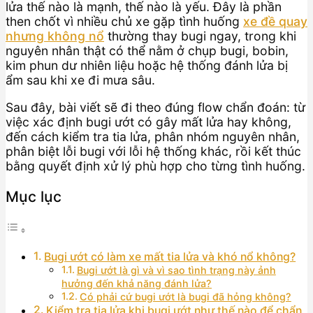
lửa thế nào là mạnh, thế nào là yếu. Đây là phần
then chốt vì nhiều chủ xe gặp tình huống
xe đề quay
nhưng không nổ
thường thay bugi ngay, trong khi
nguyên nhân thật có thể nằm ở chụp bugi, bobin,
kim phun dư nhiên liệu hoặc hệ thống đánh lửa bị
ẩm sau khi xe đi mưa sâu.
Sau đây, bài viết sẽ đi theo đúng flow chẩn đoán: từ
việc xác định bugi ướt có gây mất lửa hay không,
đến cách kiểm tra tia lửa, phân nhóm nguyên nhân,
phân biệt lỗi bugi với lỗi hệ thống khác, rồi kết thúc
bằng quyết định xử lý phù hợp cho từng tình huống.
Mục lục
Bugi ướt có làm xe mất tia lửa và khó nổ không?
Bugi ướt là gì và vì sao tình trạng này ảnh
hưởng đến khả năng đánh lửa?
Có phải cứ bugi ướt là bugi đã hỏng không?
Kiểm tra tia lửa khi bugi ướt như thế nào để chẩn