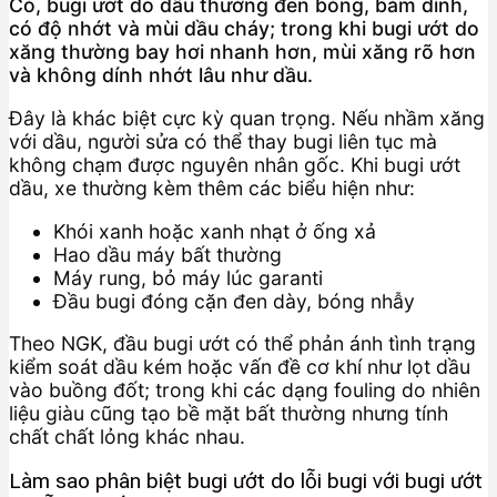
Có, bugi ướt do dầu thường đen bóng, bám dính,
có độ nhớt và mùi dầu cháy; trong khi bugi ướt do
xăng thường bay hơi nhanh hơn, mùi xăng rõ hơn
và không dính nhớt lâu như dầu.
Đây là khác biệt cực kỳ quan trọng. Nếu nhầm xăng
với dầu, người sửa có thể thay bugi liên tục mà
không chạm được nguyên nhân gốc. Khi bugi ướt
dầu, xe thường kèm thêm các biểu hiện như:
Khói xanh hoặc xanh nhạt ở ống xả
Hao dầu máy bất thường
Máy rung, bỏ máy lúc garanti
Đầu bugi đóng cặn đen dày, bóng nhẫy
Theo NGK, đầu bugi ướt có thể phản ánh tình trạng
kiểm soát dầu kém hoặc vấn đề cơ khí như lọt dầu
vào buồng đốt; trong khi các dạng fouling do nhiên
liệu giàu cũng tạo bề mặt bất thường nhưng tính
chất chất lỏng khác nhau.
Làm sao phân biệt bugi ướt do lỗi bugi với bugi ướt