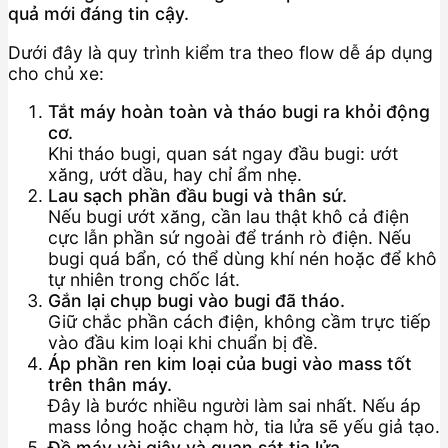
quả mới đáng tin cậy.
Dưới đây là quy trình kiểm tra theo flow dễ áp dụng
cho chủ xe:
Tắt máy hoàn toàn và tháo bugi ra khỏi động
cơ.
Khi tháo bugi, quan sát ngay đầu bugi: ướt
xăng, ướt dầu, hay chỉ ẩm nhẹ.
Lau sạch phần đầu bugi và thân sứ.
Nếu bugi ướt xăng, cần lau thật khô cả điện
cực lẫn phần sứ ngoài để tránh rò điện. Nếu
bugi quá bẩn, có thể dùng khí nén hoặc để khô
tự nhiên trong chốc lát.
Gắn lại chụp bugi vào bugi đã tháo.
Giữ chắc phần cách điện, không cầm trực tiếp
vào đầu kim loại khi chuẩn bị đề.
Áp phần ren kim loại của bugi vào mass tốt
trên thân máy.
Đây là bước nhiều người làm sai nhất. Nếu áp
mass lỏng hoặc chạm hờ, tia lửa sẽ yếu giả tạo.
Đề máy vài giây và quan sát tia lửa.