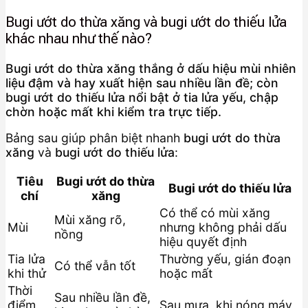
Bugi ướt do thừa xăng và bugi ướt do thiếu lửa
khác nhau như thế nào?
Bugi ướt do thừa xăng thắng ở dấu hiệu mùi nhiên
liệu đậm và hay xuất hiện sau nhiều lần đề; còn
bugi ướt do thiếu lửa nổi bật ở tia lửa yếu, chập
chờn hoặc mất khi kiểm tra trực tiếp.
Bảng sau giúp phân biệt nhanh
bugi ướt do thừa
xăng
và
bugi ướt do thiếu lửa
:
Tiêu
Bugi ướt do thừa
Bugi ướt do thiếu lửa
chí
xăng
Có thể có mùi xăng
Mùi xăng rõ,
Mùi
nhưng không phải dấu
nồng
hiệu quyết định
Tia lửa
Thường yếu, gián đoạn
Có thể vẫn tốt
khi thử
hoặc mất
Thời
Sau nhiều lần đề,
điểm
Sau mưa, khi nóng máy,