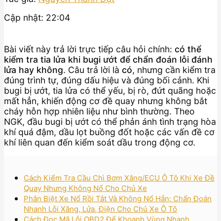
Cập nhật: 22:04
Bài viết này trả lời trực tiếp câu hỏi chính:
có thể
kiểm tra tia lửa khi bugi ướt để chẩn đoán lỗi đánh
lửa hay không
. Câu trả lời là
có
, nhưng cần kiểm tra
đúng trình tự, đúng dấu hiệu và đúng bối cảnh. Khi
bugi bị ướt, tia lửa có thể yếu, bị rò, đứt quãng hoặc
mất hẳn, khiến động cơ đề quay nhưng không bắt
cháy hỗn hợp nhiên liệu như bình thường. Theo
NGK, đầu bugi bị ướt có thể phản ánh tình trạng hòa
khí quá đậm, dầu lọt buồng đốt hoặc các vấn đề cơ
khí liên quan đến kiểm soát dầu trong động cơ.
Cách Kiểm Tra Cầu Chì Bơm Xăng/ECU Ô Tô Khi Xe Đề
Quay Nhưng Không Nổ Cho Chủ Xe
Phân Biệt Xe Nổ Rồi Tắt Và Không Nổ Hẳn: Chẩn Đoán
Nhanh Lỗi Xăng, Lửa, Điện Cho Chủ Xe Ô Tô
Cách Đọc Mã Lỗi OBD2 Để Khoanh Vùng Nhanh