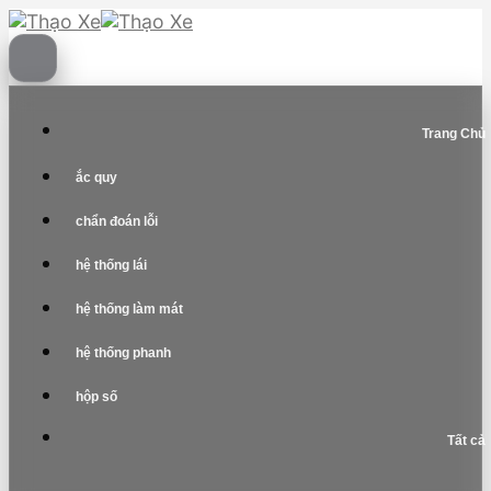
Skip
to
content
Trang Chủ
ắc quy
chẩn đoán lỗi
hệ thống lái
hệ thống làm mát
hệ thống phanh
hộp số
Tất cả