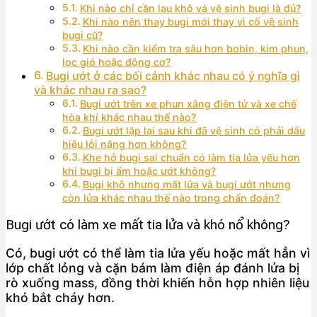
Khi nào chỉ cần lau khô và vệ sinh bugi là đủ?
Khi nào nên thay bugi mới thay vì cố vệ sinh
bugi cũ?
Khi nào cần kiểm tra sâu hơn bobin, kim phun,
lọc gió hoặc động cơ?
Bugi ướt ở các bối cảnh khác nhau có ý nghĩa gì
và khác nhau ra sao?
Bugi ướt trên xe phun xăng điện tử và xe chế
hòa khí khác nhau thế nào?
Bugi ướt lặp lại sau khi đã vệ sinh có phải dấu
hiệu lỗi nặng hơn không?
Khe hở bugi sai chuẩn có làm tia lửa yếu hơn
khi bugi bị ẩm hoặc ướt không?
Bugi khô nhưng mất lửa và bugi ướt nhưng
còn lửa khác nhau thế nào trong chẩn đoán?
Bugi ướt có làm xe mất tia lửa và khó nổ không?
Có, bugi ướt có thể làm tia lửa yếu hoặc mất hẳn vì
lớp chất lỏng và cặn bám làm điện áp đánh lửa bị
rò xuống mass, đồng thời khiến hỗn hợp nhiên liệu
khó bắt cháy hơn.