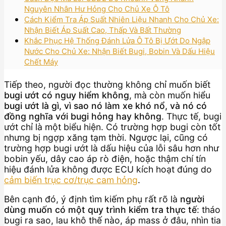
Nguyên Nhân Hư Hỏng Cho Chủ Xe Ô Tô
Cách Kiểm Tra Áp Suất Nhiên Liệu Nhanh Cho Chủ Xe:
Nhận Biết Áp Suất Cao, Thấp Và Bất Thường
Khắc Phục Hệ Thống Đánh Lửa Ô Tô Bị Ướt Do Ngập
Nước Cho Chủ Xe: Nhận Biết Bugi, Bobin Và Dấu Hiệu
Chết Máy
Tiếp theo, người đọc thường không chỉ muốn biết
bugi ướt có nguy hiểm không
, mà còn muốn hiểu
bugi ướt là gì, vì sao nó làm xe khó nổ, và nó có
đồng nghĩa với bugi hỏng hay không
. Thực tế, bugi
ướt chỉ là một biểu hiện. Có trường hợp bugi còn tốt
nhưng bị ngợp xăng tạm thời. Ngược lại, cũng có
trường hợp bugi ướt là dấu hiệu của lỗi sâu hơn như
bobin yếu, dây cao áp rò điện, hoặc thậm chí tín
hiệu đánh lửa không được ECU kích hoạt đúng do
cảm biến trục cơ/trục cam hỏng
.
Bên cạnh đó, ý định tìm kiếm phụ rất rõ là
người
dùng muốn có một quy trình kiểm tra thực tế
: tháo
bugi ra sao, lau khô thế nào, áp mass ở đâu, nhìn tia