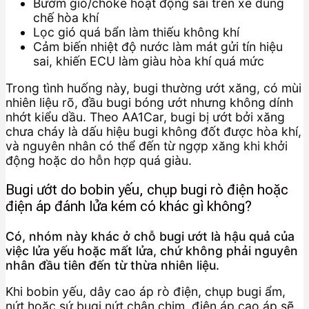
Bướm gió/choke hoạt động sai trên xe dùng
chế hòa khí
Lọc gió quá bẩn làm thiếu không khí
Cảm biến nhiệt độ nước làm mát gửi tín hiệu
sai, khiến ECU làm giàu hòa khí quá mức
Trong tình huống này, bugi thường ướt xăng, có mùi
nhiên liệu rõ, đầu bugi bóng ướt nhưng không dính
nhớt kiểu dầu. Theo AA1Car, bugi bị ướt bởi xăng
chưa cháy là dấu hiệu bugi không đốt được hòa khí,
và nguyên nhân có thể đến từ ngợp xăng khi khởi
động hoặc do hỗn hợp quá giàu.
Bugi ướt do bobin yếu, chụp bugi rò điện hoặc
điện áp đánh lửa kém có khác gì không?
Có, nhóm này khác ở chỗ bugi ướt là hậu quả của
việc lửa yếu hoặc mất lửa, chứ không phải nguyên
nhân đầu tiên đến từ thừa nhiên liệu.
Khi bobin yếu, dây cao áp rò điện, chụp bugi ẩm,
nứt hoặc sứ bugi nứt chân chim, điện áp cao áp sẽ