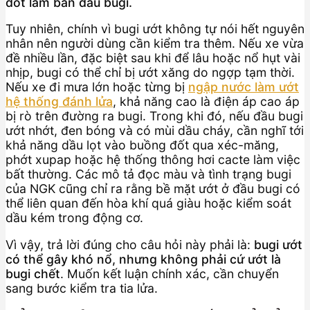
đốt làm bẩn đầu bugi.
Tuy nhiên, chính vì bugi ướt không tự nói hết nguyên
nhân nên người dùng cần kiểm tra thêm. Nếu xe vừa
đề nhiều lần, đặc biệt sau khi để lâu hoặc nổ hụt vài
nhịp, bugi có thể chỉ bị ướt xăng do ngợp tạm thời.
Nếu xe đi mưa lớn hoặc từng bị
ngập nước làm ướt
hệ thống đánh lửa
, khả năng cao là điện áp cao áp
bị rò trên đường ra bugi. Trong khi đó, nếu đầu bugi
ướt nhớt, đen bóng và có mùi dầu cháy, cần nghĩ tới
khả năng dầu lọt vào buồng đốt qua xéc-măng,
phớt xupap hoặc hệ thống thông hơi cacte làm việc
bất thường. Các mô tả đọc màu và tình trạng bugi
của NGK cũng chỉ ra rằng bề mặt ướt ở đầu bugi có
thể liên quan đến hòa khí quá giàu hoặc kiểm soát
dầu kém trong động cơ.
Vì vậy, trả lời đúng cho câu hỏi này phải là:
bugi ướt
có thể gây khó nổ, nhưng không phải cứ ướt là
bugi chết
. Muốn kết luận chính xác, cần chuyển
sang bước kiểm tra tia lửa.