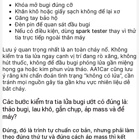
Khóa mở bugi đúng cỡ
Khăn khô hoặc giấy sạch không để lại xơ
Găng tay bảo hộ
Đèn pin để quan sát đầu bugi
Nếu có điều kiện, dùng
spark tester
thay vì thử
tia trực tiếp ngoài thân máy
Lưu ý quan trọng nhất là an toàn cháy nổ. Không
kiểm tra tia lửa ngay cạnh vị trí đang rò xăng, không
hút thuốc, không để đầu bugi phóng lửa gần miệng
họng ga hoặc kim phun vừa tháo. AA1Car cũng lưu
ý rằng khi chẩn đoán tình trạng “không có lửa”, cần
tránh mọi nguồn gây tia gần khu vực nhiên liệu dễ
bắt cháy.
Các bước kiểm tra tia lửa bugi ướt có đúng là:
tháo bugi, lau khô, gắn chụp, áp mass và đề
máy?
Đúng, đó là trình tự chuẩn cơ bản, nhưng phải làm
theo đúng thứ tự và đúng cách áp mass thì kết