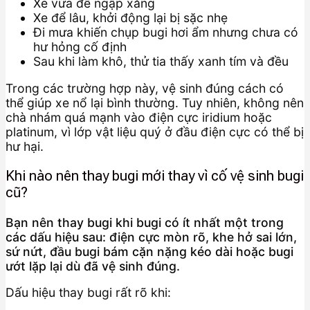
Xe vừa đề ngập xăng
Xe để lâu, khởi động lại bị sặc nhẹ
Đi mưa khiến chụp bugi hơi ẩm nhưng chưa có
hư hỏng cố định
Sau khi làm khô, thử tia thấy xanh tím và đều
Trong các trường hợp này, vệ sinh đúng cách có
thể giúp xe nổ lại bình thường. Tuy nhiên, không nên
chà nhám quá mạnh vào điện cực iridium hoặc
platinum, vì lớp vật liệu quý ở đầu điện cực có thể bị
hư hại.
Khi nào nên thay bugi mới thay vì cố vệ sinh bugi
cũ?
Bạn nên thay bugi khi bugi có ít nhất một trong
các dấu hiệu sau: điện cực mòn rõ, khe hở sai lớn,
sứ nứt, đầu bugi bám cặn nặng kéo dài hoặc bugi
ướt lặp lại dù đã vệ sinh đúng.
Dấu hiệu thay bugi rất rõ khi: