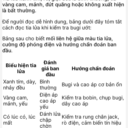
vàng cam, mảnh, đứt quãng hoặc không xuất hiện
là bất thường.
Để người đọc dễ hình dung, bảng dưới đây tóm tắt
cách đọc tia lửa khi kiểm tra bugi ướt:
Bảng sau cho biết
mối liên hệ giữa màu tia lửa,
cường độ phóng điện và hướng chẩn đoán ban
đầu
.
Đánh
Biểu hiện tia
giá ban
Hướng chẩn đoán
lửa
đầu
Xanh tím, dày,
Bình
Bugi và cao áp cơ bản ổn
nhảy đều
thường
Điện áp
Vàng cam,
Kiểm tra bobin, chụp bugi,
cao áp
mảnh, yếu
dây cao áp
yếu
Đánh lửa
Có lúc có, lúc
Kiểm tra rung chân jack,
chập
mất
rò điện, cảm biến tín hiệu
chờn