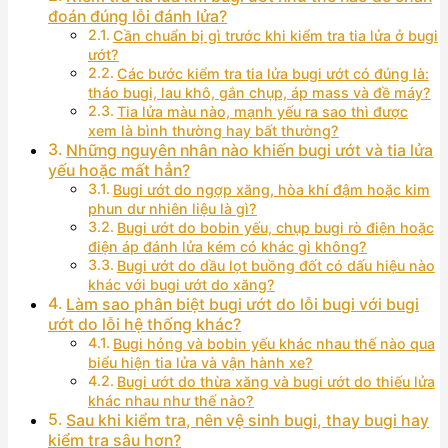
đoán đúng lỗi đánh lửa?
Cần chuẩn bị gì trước khi kiểm tra tia lửa ở bugi
ướt?
Các bước kiểm tra tia lửa bugi ướt có đúng là:
tháo bugi, lau khô, gắn chụp, áp mass và đề máy?
Tia lửa màu nào, mạnh yếu ra sao thì được
xem là bình thường hay bất thường?
Những nguyên nhân nào khiến bugi ướt và tia lửa
yếu hoặc mất hẳn?
Bugi ướt do ngợp xăng, hòa khí đậm hoặc kim
phun dư nhiên liệu là gì?
Bugi ướt do bobin yếu, chụp bugi rò điện hoặc
điện áp đánh lửa kém có khác gì không?
Bugi ướt do dầu lọt buồng đốt có dấu hiệu nào
khác với bugi ướt do xăng?
Làm sao phân biệt bugi ướt do lỗi bugi với bugi
ướt do lỗi hệ thống khác?
Bugi hỏng và bobin yếu khác nhau thế nào qua
biểu hiện tia lửa và vận hành xe?
Bugi ướt do thừa xăng và bugi ướt do thiếu lửa
khác nhau như thế nào?
Sau khi kiểm tra, nên vệ sinh bugi, thay bugi hay
kiểm tra sâu hơn?