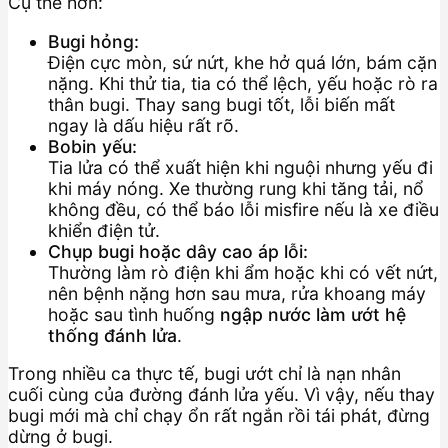
Cụ thể hơn:
Bugi hỏng:
Điện cực mòn, sứ nứt, khe hở quá lớn, bám cặn
nặng. Khi thử tia, tia có thể lệch, yếu hoặc rò ra
thân bugi. Thay sang bugi tốt, lỗi biến mất
ngay là dấu hiệu rất rõ.
Bobin yếu:
Tia lửa có thể xuất hiện khi nguội nhưng yếu đi
khi máy nóng. Xe thường rung khi tăng tải, nổ
không đều, có thể báo lỗi misfire nếu là xe điều
khiển điện tử.
Chụp bugi hoặc dây cao áp lỗi:
Thường làm rò điện khi ẩm hoặc khi có vết nứt,
nên bệnh nặng hơn sau mưa, rửa khoang máy
hoặc sau tình huống
ngập nước làm ướt hệ
thống đánh lửa
.
Trong nhiều ca thực tế, bugi ướt chỉ là nạn nhân
cuối cùng của đường đánh lửa yếu. Vì vậy, nếu thay
bugi mới mà chỉ chạy ổn rất ngắn rồi tái phát, đừng
dừng ở bugi.