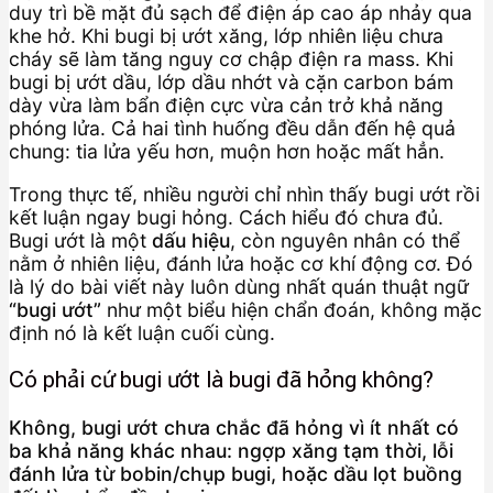
duy trì bề mặt đủ sạch để điện áp cao áp nhảy qua
khe hở. Khi bugi bị ướt xăng, lớp nhiên liệu chưa
cháy sẽ làm tăng nguy cơ chập điện ra mass. Khi
bugi bị ướt dầu, lớp dầu nhớt và cặn carbon bám
dày vừa làm bẩn điện cực vừa cản trở khả năng
phóng lửa. Cả hai tình huống đều dẫn đến hệ quả
chung: tia lửa yếu hơn, muộn hơn hoặc mất hẳn.
Trong thực tế, nhiều người chỉ nhìn thấy bugi ướt rồi
kết luận ngay bugi hỏng. Cách hiểu đó chưa đủ.
Bugi ướt là một
dấu hiệu
, còn nguyên nhân có thể
nằm ở nhiên liệu, đánh lửa hoặc cơ khí động cơ. Đó
là lý do bài viết này luôn dùng nhất quán thuật ngữ
“bugi ướt”
như một biểu hiện chẩn đoán, không mặc
định nó là kết luận cuối cùng.
Có phải cứ bugi ướt là bugi đã hỏng không?
Không, bugi ướt chưa chắc đã hỏng vì ít nhất có
ba khả năng khác nhau: ngợp xăng tạm thời, lỗi
đánh lửa từ bobin/chụp bugi, hoặc dầu lọt buồng