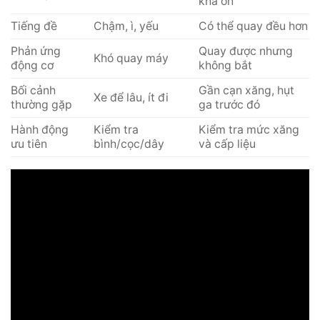
khá ổn
Tiếng đề
Chậm, ì, yếu
Có thể quay đều hơn
Phản ứng
Quay được nhưng
Khó quay máy
động cơ
không bắt
Bối cảnh
Gần cạn xăng, hụt
Xe để lâu, ít đi
thường gặp
ga trước đó
Hành động
Kiểm tra
Kiểm tra mức xăng
ưu tiên
bình/cọc/dây
và cấp liệu