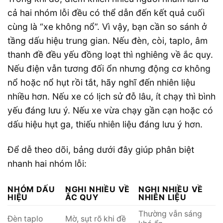
cả hai nhóm lỗi đều có thể dẫn đến kết quả cuối
cùng là “xe không nổ”. Vì vậy, bạn cần so sánh ở
tầng dấu hiệu trung gian. Nếu đèn, còi, taplo, âm
thanh đề đều yếu đồng loạt thì nghiêng về ắc quy.
Nếu điện vẫn tương đối ổn nhưng động cơ không
nổ hoặc nổ hụt rồi tắt, hãy nghĩ đến nhiên liệu
nhiều hơn. Nếu xe có lịch sử đỗ lâu, ít chạy thì bình
yếu đáng lưu ý. Nếu xe vừa chạy gần cạn hoặc có
dấu hiệu hụt ga, thiếu nhiên liệu đáng lưu ý hơn.
Để dễ theo dõi, bảng dưới đây giúp phân biệt
nhanh hai nhóm lỗi:
NHÓM DẤU
NGHI NHIỀU VỀ
NGHI NHIỀU VỀ
HIỆU
ẮC QUY
NHIÊN LIỆU
Thường vẫn sáng
Đèn taplo
Mờ, sụt rõ khi đề