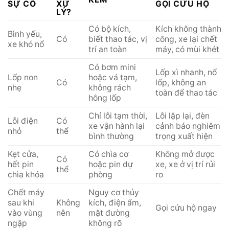
SỰ CỐ
XỬ
GỌI CỨU HỘ
LÝ?
Có bộ kích,
Kích không thành
Bình yếu,
Có
biết thao tác, vị
công, xe lại chết
xe khó nổ
trí an toàn
máy, có mùi khét
Có bơm mini
Lốp xì nhanh, nổ
Lốp non
hoặc vá tạm,
Có
lốp, không an
nhẹ
không rách
toàn để thao tác
hông lốp
Chỉ lỗi tạm thời,
Lỗi lặp lại, đèn
Lỗi điện
Có
xe vận hành lại
cảnh báo nghiêm
nhỏ
thể
bình thường
trọng xuất hiện
Kẹt cửa,
Có chìa cơ
Không mở được
Có
hết pin
hoặc pin dự
xe, xe ở vị trí rủi
thể
chìa khóa
phòng
ro
Chết máy
Nguy cơ thủy
sau khi
Không
kích, điện ẩm,
Gọi cứu hộ ngay
vào vùng
nên
mặt đường
ngập
không rõ