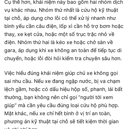
Cụ thể hơn, khái niệm này bao gồm hai nhóm dịch
vụ khác nhau. Nhóm thứ nhất là cứu hộ kỹ thuật
tại chỗ, áp dụng cho lỗi có thể xử lý nhanh như
bình yếu cần câu điện, lốp xì cần hỗ trợ bơm hoặc
thay, xe kẹt cửa, hoặc một số trục trặc nhỏ về
điện. Nhóm thứ hai là kéo xe hoặc chở sàn về
gara, áp dụng khi xe không an toàn để tiếp tục di
chuyển, hoặc lỗi đòi hỏi kiểm tra chuyên sâu hơn.
Việc hiểu đúng khái niệm giúp chủ xe không gọi
sai nhu cầu. Nếu xe đang ngập nước, bị va chạm
lệch gầm, hoặc có dấu hiệu hộp số, phanh, lái bất
thường, bạn không nên chỉ gọi “người tới xem
giúp” mà cần yêu cầu đúng loại cứu hộ phù hợp.
Mặt khác, nếu xe chỉ hết bình ở vị trí an toàn,
phương án kỹ thuật tại chỗ sẽ tiết kiệm thời gian