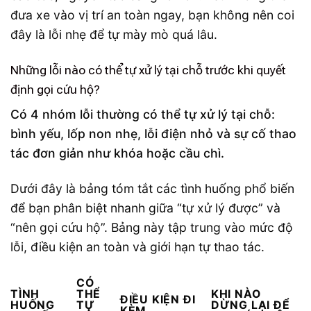
đưa xe vào vị trí an toàn ngay, bạn không nên coi
đây là lỗi nhẹ để tự mày mò quá lâu.
Những lỗi nào có thể tự xử lý tại chỗ trước khi quyết
định gọi cứu hộ?
Có 4 nhóm lỗi thường có thể tự xử lý tại chỗ:
bình yếu, lốp non nhẹ, lỗi điện nhỏ và sự cố thao
tác đơn giản như khóa hoặc cầu chì.
Dưới đây là bảng tóm tắt các tình huống phổ biến
để bạn phân biệt nhanh giữa “tự xử lý được” và
“nên gọi cứu hộ”. Bảng này tập trung vào mức độ
lỗi, điều kiện an toàn và giới hạn tự thao tác.
CÓ
TÌNH
THỂ
KHI NÀO
ĐIỀU KIỆN ĐI
HUỐNG
TỰ
DỪNG LẠI ĐỂ
KÈM