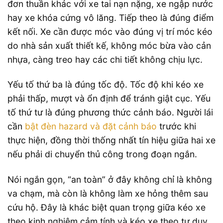
đơn thuần khác với xe tai nạn nặng, xe ngập nước
hay xe khóa cứng vô lăng. Tiếp theo là đúng điểm
kết nối. Xe cần được móc vào đúng vị trí móc kéo
do nhà sản xuất thiết kế, không móc bừa vào cản
nhựa, càng treo hay các chi tiết không chịu lực.
Yếu tố thứ ba là đúng tốc độ. Tốc độ khi kéo xe
phải thấp, mượt và ổn định để tránh giật cục. Yếu
tố thứ tư là đúng phương thức cảnh báo. Người lái
cần
bật đèn hazard và đặt cảnh báo
trước khi
thực hiện, đồng thời thống nhất tín hiệu giữa hai xe
nếu phải di chuyển thủ công trong đoạn ngắn.
Nói ngắn gọn, “an toàn” ở đây không chỉ là không
va chạm, mà còn là không làm xe hỏng thêm sau
cứu hộ. Đây là khác biệt quan trọng giữa kéo xe
theo kinh nghiệm cảm tính và kéo xe theo tư duy