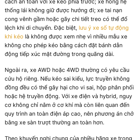
cách an toàn với xe kéo phía trước; xe hỏng hệ
thống lái không giữ được hướng đi; xe tai nạn
cong vênh gầm hoặc gãy chi tiết treo có thể đổ
lệch khi di chuyển. Đặc biệt,
lưu ý xe số tự động
khi kéo
là không được xem nhẹ vì nhiều mẫu xe
không cho phép kéo bằng cách đặt bánh dẫn
động tiếp xúc mặt đường trong quãng dài.
Ngoài ra, xe AWD hoặc 4WD thường có yêu cầu
cứu hộ riêng. Nếu kéo sai kiểu, lực truyền không
đồng đều có thể gây hại cho vi sai, hộp phân phối
hoặc hệ truyền động. Với xe điện và hybrid, nguy
cơ không chỉ nằm ở cơ khí mà còn liên quan đến
quy trình an toàn điện áp cao, nên phương án chở
bằng xe sàn trượt thường an toàn hơn.
Theo khuyến nghị chung của nhiều hãng xe trong