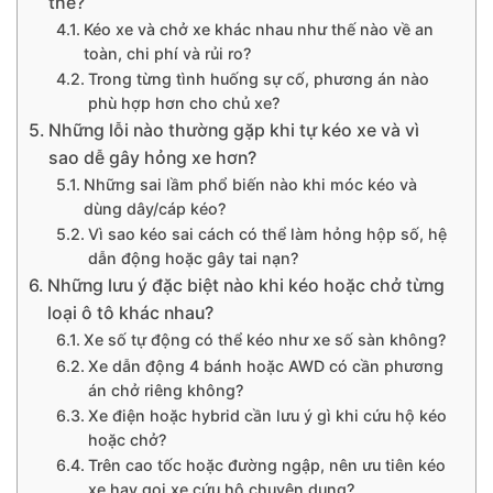
thể?
Kéo xe và chở xe khác nhau như thế nào về an
toàn, chi phí và rủi ro?
Trong từng tình huống sự cố, phương án nào
phù hợp hơn cho chủ xe?
Những lỗi nào thường gặp khi tự kéo xe và vì
sao dễ gây hỏng xe hơn?
Những sai lầm phổ biến nào khi móc kéo và
dùng dây/cáp kéo?
Vì sao kéo sai cách có thể làm hỏng hộp số, hệ
dẫn động hoặc gây tai nạn?
Những lưu ý đặc biệt nào khi kéo hoặc chở từng
loại ô tô khác nhau?
Xe số tự động có thể kéo như xe số sàn không?
Xe dẫn động 4 bánh hoặc AWD có cần phương
án chở riêng không?
Xe điện hoặc hybrid cần lưu ý gì khi cứu hộ kéo
hoặc chở?
Trên cao tốc hoặc đường ngập, nên ưu tiên kéo
xe hay gọi xe cứu hộ chuyên dụng?