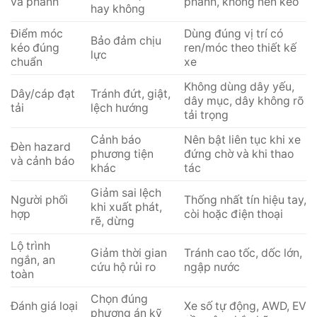
và phanh
phanh, không nên kéo
hay không
Điểm móc
Dùng đúng vị trí có
Bảo đảm chịu
kéo đúng
ren/móc theo thiết kế
lực
chuẩn
xe
Không dùng dây yếu,
Dây/cáp đạt
Tránh đứt, giật,
dây mục, dây không rõ
tải
lệch hướng
tải trọng
Cảnh báo
Nên bật liên tục khi xe
Đèn hazard
phương tiện
đứng chờ và khi thao
và cảnh báo
khác
tác
Giảm sai lệch
Người phối
Thống nhất tín hiệu tay,
khi xuất phát,
hợp
còi hoặc điện thoại
rẽ, dừng
Lộ trình
Giảm thời gian
Tránh cao tốc, dốc lớn,
ngắn, an
cứu hộ rủi ro
ngập nước
toàn
Chọn đúng
Đánh giá loại
Xe số tự động, AWD, EV
phương án kỹ