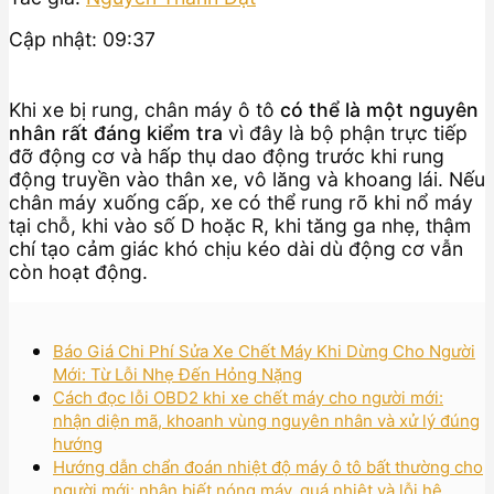
Cập nhật: 09:37
Khi xe bị rung, chân máy ô tô
có thể là một nguyên
nhân rất đáng kiểm tra
vì đây là bộ phận trực tiếp
đỡ động cơ và hấp thụ dao động trước khi rung
động truyền vào thân xe, vô lăng và khoang lái. Nếu
chân máy xuống cấp, xe có thể rung rõ khi nổ máy
tại chỗ, khi vào số D hoặc R, khi tăng ga nhẹ, thậm
chí tạo cảm giác khó chịu kéo dài dù động cơ vẫn
còn hoạt động.
Báo Giá Chi Phí Sửa Xe Chết Máy Khi Dừng Cho Người
Mới: Từ Lỗi Nhẹ Đến Hỏng Nặng
Cách đọc lỗi OBD2 khi xe chết máy cho người mới:
nhận diện mã, khoanh vùng nguyên nhân và xử lý đúng
hướng
Hướng dẫn chẩn đoán nhiệt độ máy ô tô bất thường cho
người mới: nhận biết nóng máy, quá nhiệt và lỗi hệ