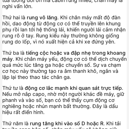
tua tương đối ổn mà cabin rung nhiều, chân máy là
nghi vấn lớn.
Thứ hai là
rung vô lăng
. Khi chân máy mất độ đàn
hồi, dao động từ động cơ có thể truyền lên khung
phụ rồi lan tới hệ thống lái, khiến người lái cảm nhận
rung rõ ở tay. Rung kiểu này thường không giống
rung do lốp, vì nó xuất hiện cả khi xe đứng yên.
Thứ ba là
tiếng cộc hoặc va đập nhẹ trong khoang
máy
. Khi chân máy yếu, động cơ có thể dịch chuyển
quá mức lúc tăng ga hoặc chuyển số. Sự va chạm
cơ học này thường tạo ra âm thanh khô, ngắn và
lặp lại theo thao tác chân ga.
Thứ tư là
động cơ lắc mạnh khi quan sát trực tiếp
.
Nếu mở nắp capo, nhờ một người khác đề máy, giữ
phanh và vào số, bạn có thể thấy cụm động cơ
nghiêng hoặc nhún mạnh bất thường. Đây là dấu
hiệu rất điển hình.
Thứ năm là
rung tăng khi vào số D hoặc R
. Khi tải