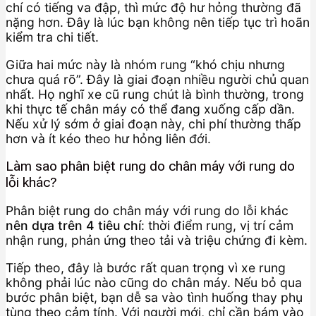
chí có tiếng va đập, thì mức độ hư hỏng thường đã
nặng hơn. Đây là lúc bạn không nên tiếp tục trì hoãn
kiểm tra chi tiết.
Giữa hai mức này là nhóm rung “khó chịu nhưng
chưa quá rõ”. Đây là giai đoạn nhiều người chủ quan
nhất. Họ nghĩ xe cũ rung chút là bình thường, trong
khi thực tế chân máy có thể đang xuống cấp dần.
Nếu xử lý sớm ở giai đoạn này, chi phí thường thấp
hơn và ít kéo theo hư hỏng liên đới.
Làm sao phân biệt rung do chân máy với rung do
lỗi khác?
Phân biệt rung do chân máy với rung do lỗi khác
nên dựa trên 4 tiêu chí
: thời điểm rung, vị trí cảm
nhận rung, phản ứng theo tải và triệu chứng đi kèm.
Tiếp theo, đây là bước rất quan trọng vì xe rung
không phải lúc nào cũng do chân máy. Nếu bỏ qua
bước phân biệt, bạn dễ sa vào tình huống thay phụ
tùng theo cảm tính. Với người mới, chỉ cần bám vào