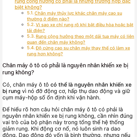
rung cộng hưởng có phải là những trường hợp đặc
biệt không?
Chân máy thủy lực khác chân máy cao su
thường ở điểm nào?
Vì sao xe chỉ rung rõ khi bật điều hòa hoặc bật
tải điện?
Rung cộng hưởng theo một dải tua máy có liên
quan đến chân máy không?
Độ cứng cao su chân máy thay thế có làm xe
rung hơn không?
Chân máy ô tô có phải là nguyên nhân khiến xe bị
rung không?
Có, chân máy ô tô
có thể là nguyên nhân khiến xe
bị rung
vì nó đỡ động cơ, hấp thụ dao động và giữ
cụm máy-hộp số ổn định khi vận hành.
Để hiểu rõ hơn câu hỏi chân máy ô tô có phải là
nguyên nhân khiến xe bị rung không, cần nhìn đúng
vai trò của bộ phận này trong tổng thể hệ thống
giảm rung. Khi động cơ nổ, nó luôn sinh ra dao
động. Dao động đó vốn là bình thường, nhưng nếu