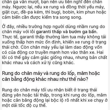
chân ga vẫn mượt, bạn nên ưu tiên nghĩ đến chân
máy. Ngược lại, nếu xe rung và đồng thời yếu máy,
giật cục, đề-pa kém, thì bugi, bobin, kim phun hoặc
cảm biến cần được kiểm tra song song.
Ở đây, nhiều trường hợp người dùng nhầm rung do
chân máy với lỗi
garanti thấp và bướm ga bẩn
.
Thực tế, garanti thấp thường làm tua máy không tải
xuống thấp hơn mức ổn định, khiến xe rung ở trạng
thái chờ. Còn chân máy yếu lại làm dao động vốn
có của động cơ truyền mạnh hơn vào thân xe. Hai
lỗi có thể gây cảm giác giống nhau, nhưng bản chất
khác nhau và cách xử lý cũng khác.
Rung do chân máy và rung do lốp, mâm hoặc
cân bằng động khác nhau như thế nào?
Rung do chân máy tối ưu nhận biết ở trạng thái
đứng yên hoặc tải thấp, trong khi rung do lốp, mâm
hoặc cân bằng động lại bộc lộ rõ nhất khi xe chạy ở
một dải tốc độ cụ thể.