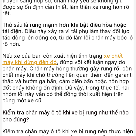
truyền sang hộp số, chân máy yếu sẽ không giữ
được sự ổn định cần thiết, làm thân xe rung hơn rõ
rệt.
Thứ sáu là
rung mạnh hơn khi bật điều hòa hoặc
tải điện
. Điều này xảy ra vì tải phụ làm thay đổi lực
tác động lên động cơ, từ đó làm lỗi chân máy bộc lộ
rõ hơn.
Nếu xe của bạn còn xuất hiện tình trạng
xe chết
máy khi dừng đèn đỏ
, đừng vội kết luận ngay do
chân máy. Chân máy hỏng thường gây rung rõ, còn
chết máy khi chờ thường liên quan thêm đến garanti
thấp và bướm ga bẩn, cảm biến bẩn hoặc hỗn hợp
đốt cháy không ổn định. Dù vậy, trong thực tế, hai
nhóm lỗi này vẫn có thể đồng thời xuất hiện trên
cùng một xe cũ.
Kiểm tra chân máy ô tô khi xe bị rung như thế nào
cho đúng?
Kiểm tra chân máy ô tô khi xe bị rung
nên thực hiện