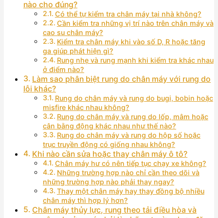
nào cho đúng?
Có thể tự kiểm tra chân máy tại nhà không?
Cần kiểm tra những vị trí nào trên chân máy và
cao su chân máy?
Kiểm tra chân máy khi vào số D, R hoặc tăng
ga giúp phát hiện gì?
Rung nhẹ và rung mạnh khi kiểm tra khác nhau
ở điểm nào?
Làm sao phân biệt rung do chân máy với rung do
lỗi khác?
Rung do chân máy và rung do bugi, bobin hoặc
misfire khác nhau không?
Rung do chân máy và rung do lốp, mâm hoặc
cân bằng động khác nhau như thế nào?
Rung do chân máy và rung do hộp số hoặc
trục truyền động có giống nhau không?
Khi nào cần sửa hoặc thay chân máy ô tô?
Chân máy hư có nên tiếp tục chạy xe không?
Những trường hợp nào chỉ cần theo dõi và
những trường hợp nào phải thay ngay?
Thay một chân máy hay thay đồng bộ nhiều
chân máy thì hợp lý hơn?
Chân máy thủy lực, rung theo tải điều hòa và