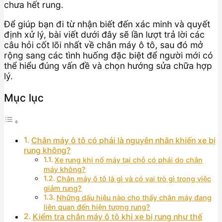
chưa hết rung.
Để giúp bạn đi từ nhận biết đến xác minh và quyết
định xử lý, bài viết dưới đây sẽ lần lượt trả lời các
câu hỏi cốt lõi nhất về chân máy ô tô, sau đó mở
rộng sang các tình huống đặc biệt để người mới có
thể hiểu đúng vấn đề và chọn hướng sửa chữa hợp
lý.
Mục lục
Chân máy ô tô có phải là nguyên nhân khiến xe bị
rung không?
Xe rung khi nổ máy tại chỗ có phải do chân
máy không?
Chân máy ô tô là gì và có vai trò gì trong việc
giảm rung?
Những dấu hiệu nào cho thấy chân máy đang
liên quan đến hiện tượng rung?
Kiểm tra chân máy ô tô khi xe bị rung như thế