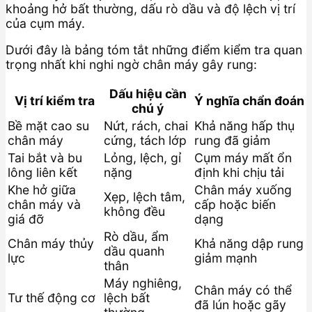
khoảng hở bất thường, dấu rò dầu và độ lệch vị trí
của cụm máy.
Dưới đây là bảng tóm tắt những điểm kiểm tra quan
trọng nhất khi nghi ngờ chân máy gây rung:
Dấu hiệu cần
Vị trí kiểm tra
Ý nghĩa chẩn đoán
chú ý
Bề mặt cao su
Nứt, rách, chai
Khả năng hấp thụ
chân máy
cứng, tách lớp
rung đã giảm
Tai bắt và bu
Lỏng, lệch, gỉ
Cụm máy mất ổn
lông liên kết
nặng
định khi chịu tải
Khe hở giữa
Chân máy xuống
Xẹp, lệch tâm,
chân máy và
cấp hoặc biến
không đều
giá đỡ
dạng
Rò dầu, ẩm
Chân máy thủy
Khả năng dập rung
dầu quanh
lực
giảm mạnh
thân
Máy nghiêng,
Chân máy có thể
Tư thế động cơ
lệch bất
đã lún hoặc gãy