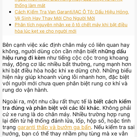
thống làm mát
Cách Kiểm Tra Van Garanti/IAC Ô Tô: Dấu Hiệu Hỏng,
Vệ Sinh Hay Thay Mới Cho Người Mới
Phân tích nguyên nhân xe ô tô chết máy khi bật điều
hòa lúc kẹt xe cho người mới
Bên cạnh việc xác định chân máy có liên quan hay
không, người dùng còn cần nhận biết
những dấu
hiệu rung đi kèm
như tiếng cộc cộc trong khoang
máy, động cơ lắc nhiều bất thường, rung mạnh hơn
khi bật điều hòa hoặc khi xe dừng chờ. Những biểu
hiện này giúp khoanh vùng lỗi nhanh hơn, đặc biệt
với người mới chưa quen phân biệt rung cơ khí và
rung do vận hành.
Ngoài ra, một nhu cầu rất thực tế là
biết cách kiểm
tra đúng và phân biệt với các lỗi khác
. Không phải
cứ xe rung là do chân máy. Nhiều trường hợp rung
lại đến từ hệ thống đánh lửa, lốp, hộp số, hoặc tình
trạng
garanti thấp và bướm ga bẩn
. Nếu kiểm tra sai
hướng, bạn có thể thay nhầm phụ tùng mà xe vẫn