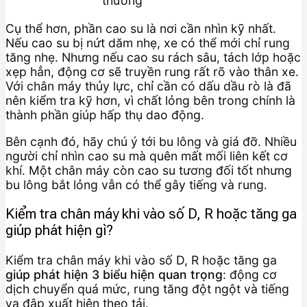
thường
Cụ thể hơn, phần cao su là nơi cần nhìn kỹ nhất.
Nếu cao su bị nứt dăm nhẹ, xe có thể mới chỉ rung
tăng nhẹ. Nhưng nếu cao su rách sâu, tách lớp hoặc
xẹp hẳn, động cơ sẽ truyền rung rất rõ vào thân xe.
Với chân máy thủy lực, chỉ cần có dấu dầu rò là đã
nên kiểm tra kỹ hơn, vì chất lỏng bên trong chính là
thành phần giúp hấp thụ dao động.
Bên cạnh đó, hãy chú ý tới bu lông và giá đỡ. Nhiều
người chỉ nhìn cao su mà quên mất mối liên kết cơ
khí. Một chân máy còn cao su tương đối tốt nhưng
bu lông bắt lỏng vẫn có thể gây tiếng và rung.
Kiểm tra chân máy khi vào số D, R hoặc tăng ga
giúp phát hiện gì?
Kiểm tra chân máy khi vào số D, R hoặc tăng ga
giúp phát hiện 3 biểu hiện quan trọng
: động cơ
dịch chuyển quá mức, rung tăng đột ngột và tiếng
va đập xuất hiện theo tải.