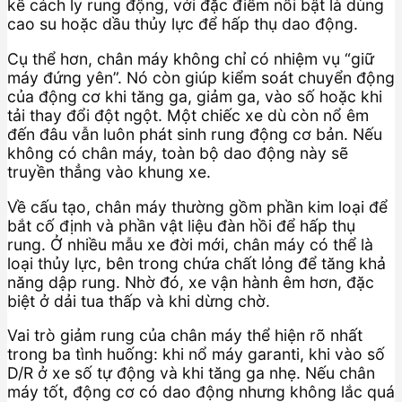
kế cách ly rung động, với đặc điểm nổi bật là dùng
cao su hoặc dầu thủy lực để hấp thụ dao động.
Cụ thể hơn, chân máy không chỉ có nhiệm vụ “giữ
máy đứng yên”. Nó còn giúp kiểm soát chuyển động
của động cơ khi tăng ga, giảm ga, vào số hoặc khi
tải thay đổi đột ngột. Một chiếc xe dù còn nổ êm
đến đâu vẫn luôn phát sinh rung động cơ bản. Nếu
không có chân máy, toàn bộ dao động này sẽ
truyền thẳng vào khung xe.
Về cấu tạo, chân máy thường gồm phần kim loại để
bắt cố định và phần vật liệu đàn hồi để hấp thụ
rung. Ở nhiều mẫu xe đời mới, chân máy có thể là
loại thủy lực, bên trong chứa chất lỏng để tăng khả
năng dập rung. Nhờ đó, xe vận hành êm hơn, đặc
biệt ở dải tua thấp và khi dừng chờ.
Vai trò giảm rung của chân máy thể hiện rõ nhất
trong ba tình huống: khi nổ máy garanti, khi vào số
D/R ở xe số tự động và khi tăng ga nhẹ. Nếu chân
máy tốt, động cơ có dao động nhưng không lắc quá