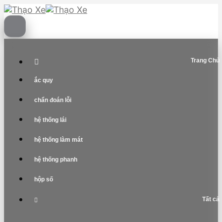
Skip
to
content
Trang Chủ
ắc quy
chẩn đoán lỗi
hệ thống lái
hệ thống làm mát
hệ thống phanh
hộp số
Tất cả