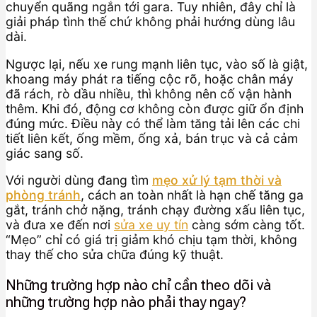
chuyển quãng ngắn tới gara. Tuy nhiên, đây chỉ là
giải pháp tình thế chứ không phải hướng dùng lâu
dài.
Ngược lại, nếu xe rung mạnh liên tục, vào số là giật,
khoang máy phát ra tiếng cộc rõ, hoặc chân máy
đã rách, rò dầu nhiều, thì không nên cố vận hành
thêm. Khi đó, động cơ không còn được giữ ổn định
đúng mức. Điều này có thể làm tăng tải lên các chi
tiết liên kết, ống mềm, ống xả, bán trục và cả cảm
giác sang số.
Với người dùng đang tìm
mẹo xử lý tạm thời và
phòng tránh
, cách an toàn nhất là hạn chế tăng ga
gắt, tránh chở nặng, tránh chạy đường xấu liên tục,
và đưa xe đến nơi
sửa xe uy tín
càng sớm càng tốt.
“Mẹo” chỉ có giá trị giảm khó chịu tạm thời, không
thay thế cho sửa chữa đúng kỹ thuật.
Những trường hợp nào chỉ cần theo dõi và
những trường hợp nào phải thay ngay?