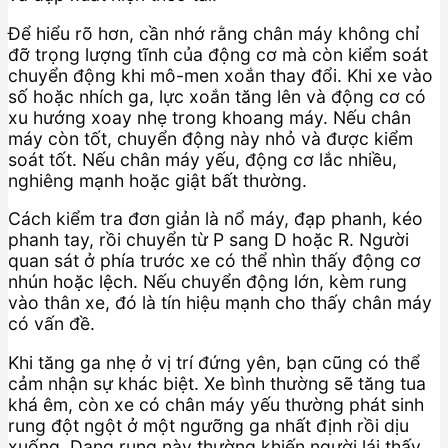
Để hiểu rõ hơn, cần nhớ rằng chân máy không chỉ
đỡ trọng lượng tĩnh của động cơ mà còn kiểm soát
chuyển động khi mô-men xoắn thay đổi. Khi xe vào
số hoặc nhích ga, lực xoắn tăng lên và động cơ có
xu hướng xoay nhẹ trong khoang máy. Nếu chân
máy còn tốt, chuyển động này nhỏ và được kiểm
soát tốt. Nếu chân máy yếu, động cơ lắc nhiều,
nghiêng mạnh hoặc giật bất thường.
Cách kiểm tra đơn giản là nổ máy, đạp phanh, kéo
phanh tay, rồi chuyển từ P sang D hoặc R. Người
quan sát ở phía trước xe có thể nhìn thấy động cơ
nhún hoặc lệch. Nếu chuyển động lớn, kèm rung
vào thân xe, đó là tín hiệu mạnh cho thấy chân máy
có vấn đề.
Khi tăng ga nhẹ ở vị trí đứng yên, bạn cũng có thể
cảm nhận sự khác biệt. Xe bình thường sẽ tăng tua
khá êm, còn xe có chân máy yếu thường phát sinh
rung đột ngột ở một ngưỡng ga nhất định rồi dịu
xuống. Dạng rung này thường khiến người lái thấy