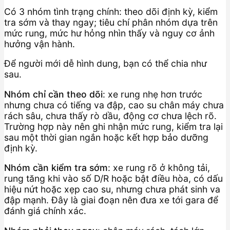
Có 3 nhóm tình trạng chính: theo dõi định kỳ, kiểm
tra sớm và thay ngay; tiêu chí phân nhóm dựa trên
mức rung, mức hư hỏng nhìn thấy và nguy cơ ảnh
hưởng vận hành.
Để người mới dễ hình dung, bạn có thể chia như
sau.
Nhóm chỉ cần theo dõi
: xe rung nhẹ hơn trước
nhưng chưa có tiếng va đập, cao su chân máy chưa
rách sâu, chưa thấy rò dầu, động cơ chưa lệch rõ.
Trường hợp này nên ghi nhận mức rung, kiểm tra lại
sau một thời gian ngắn hoặc kết hợp bảo dưỡng
định kỳ.
Nhóm cần kiểm tra sớm
: xe rung rõ ở không tải,
rung tăng khi vào số D/R hoặc bật điều hòa, có dấu
hiệu nứt hoặc xẹp cao su, nhưng chưa phát sinh va
đập mạnh. Đây là giai đoạn nên đưa xe tới gara để
đánh giá chính xác.