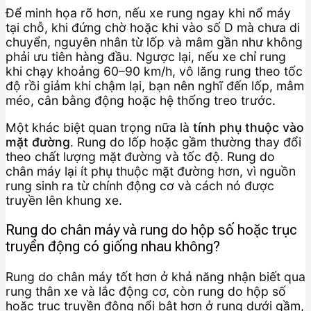
Để minh họa rõ hơn, nếu xe rung ngay khi nổ máy
tại chỗ, khi đứng chờ hoặc khi vào số D mà chưa di
chuyển, nguyên nhân từ lốp và mâm gần như không
phải ưu tiên hàng đầu. Ngược lại, nếu xe chỉ rung
khi chạy khoảng 60–90 km/h, vô lăng rung theo tốc
độ rồi giảm khi chậm lại, bạn nên nghĩ đến lốp, mâm
méo, cân bằng động hoặc hệ thống treo trước.
Một khác biệt quan trọng nữa là
tính phụ thuộc vào
mặt đường
. Rung do lốp hoặc gầm thường thay đổi
theo chất lượng mặt đường và tốc độ. Rung do
chân máy lại ít phụ thuộc mặt đường hơn, vì nguồn
rung sinh ra từ chính động cơ và cách nó được
truyền lên khung xe.
Rung do chân máy và rung do hộp số hoặc trục
truyền động có giống nhau không?
Rung do chân máy tốt hơn ở khả năng nhận biết qua
rung thân xe và lắc động cơ, còn rung do hộp số
hoặc trục truyền động nổi bật hơn ở rung dưới gầm,