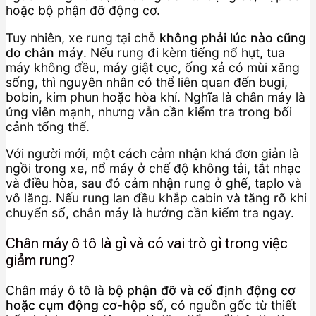
hoặc bộ phận đỡ động cơ.
Tuy nhiên, xe rung tại chỗ
không phải lúc nào cũng
do chân máy
. Nếu rung đi kèm tiếng nổ hụt, tua
máy không đều, máy giật cục, ống xả có mùi xăng
sống, thì nguyên nhân có thể liên quan đến bugi,
bobin, kim phun hoặc hòa khí. Nghĩa là chân máy là
ứng viên mạnh, nhưng vẫn cần kiểm tra trong bối
cảnh tổng thể.
Với người mới, một cách cảm nhận khá đơn giản là
ngồi trong xe, nổ máy ở chế độ không tải, tắt nhạc
và điều hòa, sau đó cảm nhận rung ở ghế, taplo và
vô lăng. Nếu rung lan đều khắp cabin và tăng rõ khi
chuyển số, chân máy là hướng cần kiểm tra ngay.
Chân máy ô tô là gì và có vai trò gì trong việc
giảm rung?
Chân máy ô tô là
bộ phận đỡ và cố định động cơ
hoặc cụm động cơ-hộp số
, có nguồn gốc từ thiết