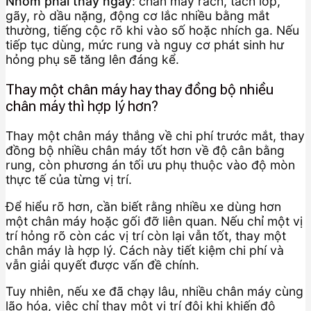
Nhóm phải thay ngay
: chân máy rách, tách lớp,
gãy, rò dầu nặng, động cơ lắc nhiều bằng mắt
thường, tiếng cộc rõ khi vào số hoặc nhích ga. Nếu
tiếp tục dùng, mức rung và nguy cơ phát sinh hư
hỏng phụ sẽ tăng lên đáng kể.
Thay một chân máy hay thay đồng bộ nhiều
chân máy thì hợp lý hơn?
Thay một chân máy thắng về chi phí trước mắt, thay
đồng bộ nhiều chân máy tốt hơn về độ cân bằng
rung, còn phương án tối ưu phụ thuộc vào độ mòn
thực tế của từng vị trí.
Để hiểu rõ hơn, cần biết rằng nhiều xe dùng hơn
một chân máy hoặc gối đỡ liên quan. Nếu chỉ một vị
trí hỏng rõ còn các vị trí còn lại vẫn tốt, thay một
chân máy là hợp lý. Cách này tiết kiệm chi phí và
vẫn giải quyết được vấn đề chính.
Tuy nhiên, nếu xe đã chạy lâu, nhiều chân máy cùng
lão hóa, việc chỉ thay một vị trí đôi khi khiến độ