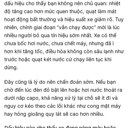
dấu hiệu cho thấy bạn không nên chủ quan: nhiệt
độ tăng cao hơn mức quen thuộc, quạt làm mát
hoạt động bất thường và hiệu suất xe giảm rõ. Tuy
nhiên, chính giai đoạn “vẫn chạy được” mới là lúc
nhiều người bỏ qua tín hiệu sớm nhất. Xe có thể
chưa bốc hơi nước, chưa chết máy, nhưng đã ì
hơn khi tăng tốc, điều hòa không còn sâu lạnh như
trước hoặc quạt két nước cứ chạy liên tục khi
dừng.
Đây cũng là lý do nên chẩn đoán sớm. Nếu bạn
chờ đến lúc đèn đỏ bật lên hoặc hơi nước thoát ra
dưới nắp capo, khả năng xử lý tại chỗ sẽ ít đi và
nguy cơ kéo theo các lỗi khác như cong mặt máy
hay hỏng gioăng quy lát sẽ cao hơn nhiều.
Dấu hiệu nào cho thấy xe đang nóng máy hoặc