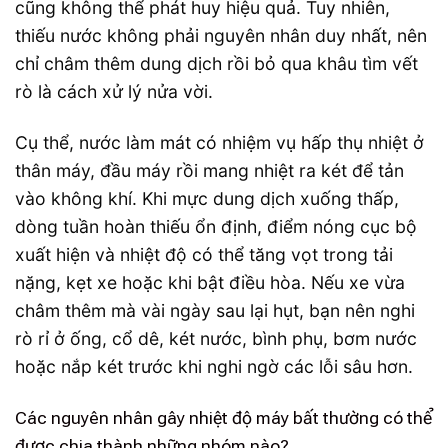
cũng không thể phát huy hiệu quả. Tuy nhiên,
thiếu nước không phải nguyên nhân duy nhất, nên
chỉ châm thêm dung dịch rồi bỏ qua khâu tìm vết
rò là cách xử lý nửa vời.
Cụ thể, nước làm mát có nhiệm vụ hấp thụ nhiệt ở
thân máy, đầu máy rồi mang nhiệt ra két để tản
vào không khí. Khi mực dung dịch xuống thấp,
dòng tuần hoàn thiếu ổn định, điểm nóng cục bộ
xuất hiện và nhiệt độ có thể tăng vọt trong tải
nặng, kẹt xe hoặc khi bật điều hòa. Nếu xe vừa
châm thêm mà vài ngày sau lại hụt, bạn nên nghi
rò rỉ ở ống, cổ dê, két nước, bình phụ, bơm nước
hoặc nắp két trước khi nghi ngờ các lỗi sâu hơn.
Các nguyên nhân gây nhiệt độ máy bất thường có thể
được chia thành những nhóm nào?