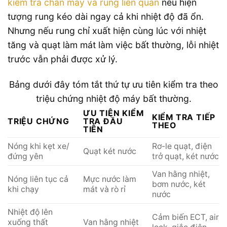
kiểm tra chân máy và rung liên quan
nếu hiện
tượng rung kéo dài ngay cả khi nhiệt độ đã ổn.
Nhưng nếu rung chỉ xuất hiện cùng lúc với nhiệt
tăng và quạt làm mát làm việc bất thường, lỗi nhiệt
trước vẫn phải được xử lý.
Bảng dưới đây tóm tắt thứ tự ưu tiên kiểm tra theo
triệu chứng nhiệt độ máy bất thường.
ƯU TIÊN KIỂM
KIỂM TRA TIẾP
TRIỆU CHỨNG
TRA ĐẦU
THEO
TIÊN
Nóng khi kẹt xe/
Rơ-le quạt, điện
Quạt két nước
đứng yên
trở quạt, két nước
Van hằng nhiệt,
Nóng liên tục cả
Mực nước làm
bơm nước, két
khi chạy
mát và rò rỉ
nước
Nhiệt độ lên
Cảm biến ECT, air
xuống thất
Van hằng nhiệt