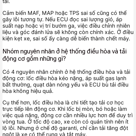
tải.
Cảm biến MAF, MAP hoặc TPS sai số cũng có thể
gây lỗi tương tự. Nếu ECU đọc sai lượng gió, áp
suất nạp hoặc vị trí bướm ga, việc điều chỉnh nhiên
liệu và góc đánh lửa sẽ không còn chính xác. Ở điều
kiện kẹt xe, sai số ấy càng dễ biến thành chết máy.
Nhóm nguyên nhân ở hệ thống điều hòa và tải
động cơ gồm những gì?
Có 4 nguyên nhân chính ở hệ thống điều hòa và tải
động cơ: lốc điều hòa kéo nặng, áp suất gas lạnh
bất thường, quạt dàn nóng yếu và ECU bù tải điều
hòa không hiệu quả.
Cụ thể hơn, lốc điều hòa là chi tiết tạo tải cơ học
trực tiếp lên động cơ. Khi lốc bị mòn, bó hoặc làm
việc quá nặng, động cơ cần nhiều lực hơn để duy trì
vòng tua. Ở tốc độ cao, xe còn có quán tính nên ít
lộ lỗi. Nhưng ở chế độ garanti, chỉ cần tải tăng đột
ngột là xe có thể rung và tắt máy.