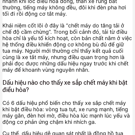
nhanh khi lốc điều hòa đóng, thân xe rung bất
thường, tiếng máy không đều, đôi khi đèn pha hơi
tối đi rồi động cơ tắt máy.
Khái niệm cốt lõi ở đây là “chết máy do tăng tải ở
chế độ cầm chừng”. Trong bối cảnh đó, tải từ điều
hòa chỉ là yếu tố kích hoạt, còn bản chất nằm ở việc
hệ thống điều khiển động cơ không bù đủ để giữ
tua máy. Người mới thường chỉ thấy kết quả cuối
cùng là xe tắt máy, nhưng điều quan trọng hơn là
phải đọc được những dấu hiệu ngay trước khi chết
máy để khoanh vùng nguyên nhân.
Dấu hiệu nào cho thấy xe sắp chết máy khi bật
điều hòa?
Có 6 dấu hiệu phổ biến cho thấy xe sắp chết máy
khi bật điều hòa: vòng tua tụt, xe rung mạnh, tiếng
máy gằn, đèn hơi mờ, điều hòa lúc mạnh lúc yếu và
động cơ phản ứng chậm khi nhích ga.
Cụ thể, dấu hiệu dễ quan sát nhất là đồng hồ tua