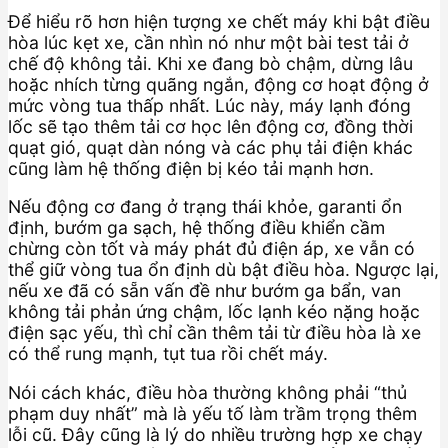
Để hiểu rõ hơn hiện tượng xe chết máy khi bật điều
hòa lúc kẹt xe, cần nhìn nó như một bài test tải ở
chế độ không tải. Khi xe đang bò chậm, dừng lâu
hoặc nhích từng quãng ngắn, động cơ hoạt động ở
mức vòng tua thấp nhất. Lúc này, máy lạnh đóng
lốc sẽ tạo thêm tải cơ học lên động cơ, đồng thời
quạt gió, quạt dàn nóng và các phụ tải điện khác
cũng làm hệ thống điện bị kéo tải mạnh hơn.
Nếu động cơ đang ở trạng thái khỏe, garanti ổn
định, bướm ga sạch, hệ thống điều khiển cầm
chừng còn tốt và máy phát đủ điện áp, xe vẫn có
thể giữ vòng tua ổn định dù bật điều hòa. Ngược lại,
nếu xe đã có sẵn vấn đề như bướm ga bẩn, van
không tải phản ứng chậm, lốc lạnh kéo nặng hoặc
điện sạc yếu, thì chỉ cần thêm tải từ điều hòa là xe
có thể rung mạnh, tụt tua rồi chết máy.
Nói cách khác, điều hòa thường không phải “thủ
phạm duy nhất” mà là yếu tố làm trầm trọng thêm
lỗi cũ. Đây cũng là lý do nhiều trường hợp xe chạy