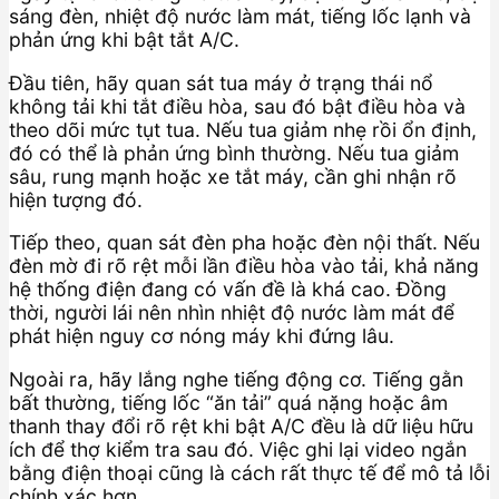
sáng đèn, nhiệt độ nước làm mát, tiếng lốc lạnh và
phản ứng khi bật tắt A/C.
Đầu tiên, hãy quan sát tua máy ở trạng thái nổ
không tải khi tắt điều hòa, sau đó bật điều hòa và
theo dõi mức tụt tua. Nếu tua giảm nhẹ rồi ổn định,
đó có thể là phản ứng bình thường. Nếu tua giảm
sâu, rung mạnh hoặc xe tắt máy, cần ghi nhận rõ
hiện tượng đó.
Tiếp theo, quan sát đèn pha hoặc đèn nội thất. Nếu
đèn mờ đi rõ rệt mỗi lần điều hòa vào tải, khả năng
hệ thống điện đang có vấn đề là khá cao. Đồng
thời, người lái nên nhìn nhiệt độ nước làm mát để
phát hiện nguy cơ nóng máy khi đứng lâu.
Ngoài ra, hãy lắng nghe tiếng động cơ. Tiếng gằn
bất thường, tiếng lốc “ăn tải” quá nặng hoặc âm
thanh thay đổi rõ rệt khi bật A/C đều là dữ liệu hữu
ích để thợ kiểm tra sau đó. Việc ghi lại video ngắn
bằng điện thoại cũng là cách rất thực tế để mô tả lỗi
chính xác hơn.