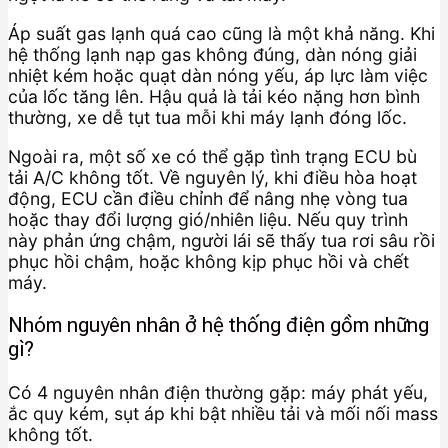
Áp suất gas lạnh quá cao cũng là một khả năng. Khi
hệ thống lạnh nạp gas không đúng, dàn nóng giải
nhiệt kém hoặc quạt dàn nóng yếu, áp lực làm việc
của lốc tăng lên. Hậu quả là tải kéo nặng hơn bình
thường, xe dễ tụt tua mỗi khi máy lạnh đóng lốc.
Ngoài ra, một số xe có thể gặp tình trạng ECU bù
tải A/C không tốt. Về nguyên lý, khi điều hòa hoạt
động, ECU cần điều chỉnh để nâng nhẹ vòng tua
hoặc thay đổi lượng gió/nhiên liệu. Nếu quy trình
này phản ứng chậm, người lái sẽ thấy tua rơi sâu rồi
phục hồi chậm, hoặc không kịp phục hồi và chết
máy.
Nhóm nguyên nhân ở hệ thống điện gồm những
gì?
Có 4 nguyên nhân điện thường gặp: máy phát yếu,
ắc quy kém, sụt áp khi bật nhiều tải và mối nối mass
không tốt.