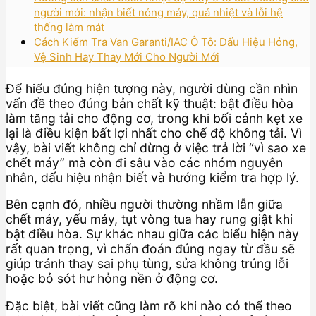
người mới: nhận biết nóng máy, quá nhiệt và lỗi hệ
thống làm mát
Cách Kiểm Tra Van Garanti/IAC Ô Tô: Dấu Hiệu Hỏng,
Vệ Sinh Hay Thay Mới Cho Người Mới
Để hiểu đúng hiện tượng này, người dùng cần nhìn
vấn đề theo đúng bản chất kỹ thuật: bật điều hòa
làm tăng tải cho động cơ, trong khi bối cảnh kẹt xe
lại là điều kiện bất lợi nhất cho chế độ không tải. Vì
vậy, bài viết không chỉ dừng ở việc trả lời “vì sao xe
chết máy” mà còn đi sâu vào các nhóm nguyên
nhân, dấu hiệu nhận biết và hướng kiểm tra hợp lý.
Bên cạnh đó, nhiều người thường nhầm lẫn giữa
chết máy, yếu máy, tụt vòng tua hay rung giật khi
bật điều hòa. Sự khác nhau giữa các biểu hiện này
rất quan trọng, vì chẩn đoán đúng ngay từ đầu sẽ
giúp tránh thay sai phụ tùng, sửa không trúng lỗi
hoặc bỏ sót hư hỏng nền ở động cơ.
Đặc biệt, bài viết cũng làm rõ khi nào có thể theo