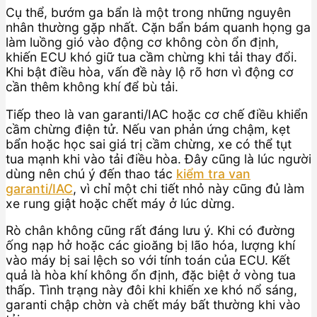
Cụ thể, bướm ga bẩn là một trong những nguyên
nhân thường gặp nhất. Cặn bẩn bám quanh họng ga
làm luồng gió vào động cơ không còn ổn định,
khiến ECU khó giữ tua cầm chừng khi tải thay đổi.
Khi bật điều hòa, vấn đề này lộ rõ hơn vì động cơ
cần thêm không khí để bù tải.
Tiếp theo là van garanti/IAC hoặc cơ chế điều khiển
cầm chừng điện tử. Nếu van phản ứng chậm, kẹt
bẩn hoặc học sai giá trị cầm chừng, xe có thể tụt
tua mạnh khi vào tải điều hòa. Đây cũng là lúc người
dùng nên chú ý đến thao tác
kiểm tra van
garanti/IAC
, vì chỉ một chi tiết nhỏ này cũng đủ làm
xe rung giật hoặc chết máy ở lúc dừng.
Rò chân không cũng rất đáng lưu ý. Khi có đường
ống nạp hở hoặc các gioăng bị lão hóa, lượng khí
vào máy bị sai lệch so với tính toán của ECU. Kết
quả là hòa khí không ổn định, đặc biệt ở vòng tua
thấp. Tình trạng này đôi khi khiến xe khó nổ sáng,
garanti chập chờn và chết máy bất thường khi vào