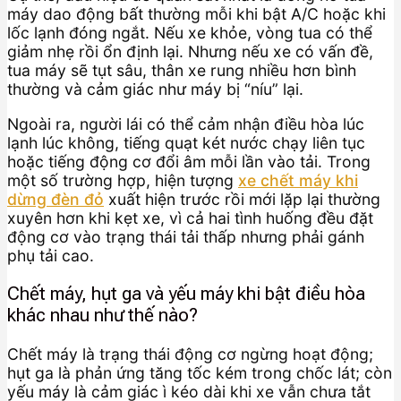
máy dao động bất thường mỗi khi bật A/C hoặc khi
lốc lạnh đóng ngắt. Nếu xe khỏe, vòng tua có thể
giảm nhẹ rồi ổn định lại. Nhưng nếu xe có vấn đề,
tua máy sẽ tụt sâu, thân xe rung nhiều hơn bình
thường và cảm giác như máy bị “níu” lại.
Ngoài ra, người lái có thể cảm nhận điều hòa lúc
lạnh lúc không, tiếng quạt két nước chạy liên tục
hoặc tiếng động cơ đổi âm mỗi lần vào tải. Trong
một số trường hợp, hiện tượng
xe chết máy khi
dừng đèn đỏ
xuất hiện trước rồi mới lặp lại thường
xuyên hơn khi kẹt xe, vì cả hai tình huống đều đặt
động cơ vào trạng thái tải thấp nhưng phải gánh
phụ tải cao.
Chết máy, hụt ga và yếu máy khi bật điều hòa
khác nhau như thế nào?
Chết máy là trạng thái động cơ ngừng hoạt động;
hụt ga là phản ứng tăng tốc kém trong chốc lát; còn
yếu máy là cảm giác ì kéo dài khi xe vẫn chưa tắt