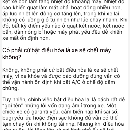
Kẹt xe còn làm tăng nhiệt độ khoang máy. Nhiệt độ
cao khiến quạt làm mát phải hoạt động nhiều hơn,
áp lực nhiệt lên động cơ tăng lên, trong khi xe lại
không có luồng gió tự nhiên như lúc chạy nhanh. Khi
đó, bất kỳ điểm yếu nào ở quạt két nước, két nước
bẩn, dàn nóng bí hoặc máy phát yếu đều dễ khiến
xe mất ổn định hơn.
Có phải cứ bật điều hòa là xe sẽ chết máy
không?
Không, không phải cứ bật điều hòa là xe sẽ chết
máy, vì xe khỏe và được bảo dưỡng đúng vẫn có
thể vận hành ổn định khi bật A/C ở chế độ cầm
chừng.
Tuy nhiên, chính việc bật điều hòa lại là cách rất dễ
“gọi tên” những lỗi vốn đang âm ỉ trong xe. Một
chiếc xe có garanti yếu, cảm biến nạp khí sai số,
bugi yếu lửa hoặc điện sạc không đủ vẫn có thể
tạm chạy ổn khi không tải nhẹ. Nhưng khi điều hòa
vào cuộc, tải tăng lên và sai lệch nhỏ ấy sẽ trở