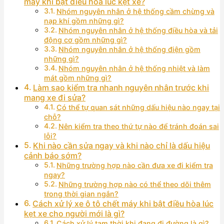
máy khi bật điều hòa lúc kẹt xe?
Nhóm nguyên nhân ở hệ thống cầm chừng và
nạp khí gồm những gì?
Nhóm nguyên nhân ở hệ thống điều hòa và tải
động cơ gồm những gì?
Nhóm nguyên nhân ở hệ thống điện gồm
những gì?
Nhóm nguyên nhân ở hệ thống nhiệt và làm
mát gồm những gì?
Làm sao kiểm tra nhanh nguyên nhân trước khi
mang xe đi sửa?
Có thể tự quan sát những dấu hiệu nào ngay tại
chỗ?
Nên kiểm tra theo thứ tự nào để tránh đoán sai
lỗi?
Khi nào cần sửa ngay và khi nào chỉ là dấu hiệu
cảnh báo sớm?
Những trường hợp nào cần đưa xe đi kiểm tra
ngay?
Những trường hợp nào có thể theo dõi thêm
trong thời gian ngắn?
Cách xử lý xe ô tô chết máy khi bật điều hòa lúc
kẹt xe cho người mới là gì?
Cách xử lý tạm thời khi đang đi đường là gì?