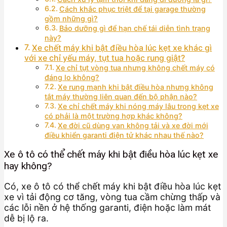
Cách khắc phục triệt để tại garage thường
gồm những gì?
Bảo dưỡng gì để hạn chế tái diễn tình trạng
này?
Xe chết máy khi bật điều hòa lúc kẹt xe khác gì
với xe chỉ yếu máy, tụt tua hoặc rung giật?
Xe chỉ tụt vòng tua nhưng không chết máy có
đáng lo không?
Xe rung mạnh khi bật điều hòa nhưng không
tắt máy thường liên quan đến bộ phận nào?
Xe chỉ chết máy khi nóng máy lâu trong kẹt xe
có phải là một trường hợp khác không?
Xe đời cũ dùng van không tải và xe đời mới
điều khiển garanti điện tử khác nhau thế nào?
Xe ô tô có thể chết máy khi bật điều hòa lúc kẹt xe
hay không?
Có, xe ô tô có thể chết máy khi bật điều hòa lúc kẹt
xe vì tải động cơ tăng, vòng tua cầm chừng thấp và
các lỗi nền ở hệ thống garanti, điện hoặc làm mát
dễ bị lộ ra.