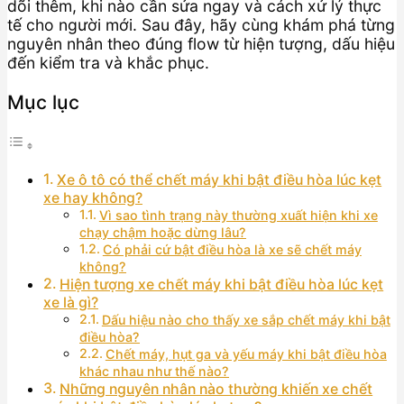
dõi thêm, khi nào cần sửa ngay và cách xử lý thực
tế cho người mới. Sau đây, hãy cùng khám phá từng
nguyên nhân theo đúng flow từ hiện tượng, dấu hiệu
đến kiểm tra và khắc phục.
Mục lục
Xe ô tô có thể chết máy khi bật điều hòa lúc kẹt
xe hay không?
Vì sao tình trạng này thường xuất hiện khi xe
chạy chậm hoặc dừng lâu?
Có phải cứ bật điều hòa là xe sẽ chết máy
không?
Hiện tượng xe chết máy khi bật điều hòa lúc kẹt
xe là gì?
Dấu hiệu nào cho thấy xe sắp chết máy khi bật
điều hòa?
Chết máy, hụt ga và yếu máy khi bật điều hòa
khác nhau như thế nào?
Những nguyên nhân nào thường khiến xe chết