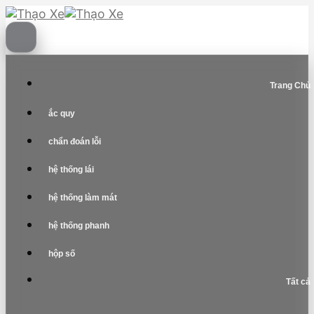
Skip
to
content
Trang Chủ
ắc quy
chẩn đoán lỗi
hệ thống lái
hệ thống làm mát
hệ thống phanh
hộp số
Tất cả