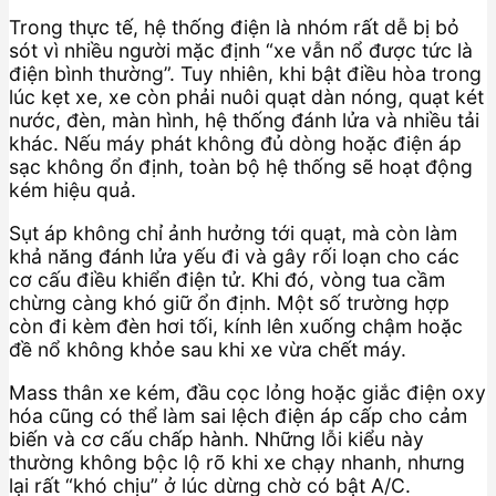
Trong thực tế, hệ thống điện là nhóm rất dễ bị bỏ
sót vì nhiều người mặc định “xe vẫn nổ được tức là
điện bình thường”. Tuy nhiên, khi bật điều hòa trong
lúc kẹt xe, xe còn phải nuôi quạt dàn nóng, quạt két
nước, đèn, màn hình, hệ thống đánh lửa và nhiều tải
khác. Nếu máy phát không đủ dòng hoặc điện áp
sạc không ổn định, toàn bộ hệ thống sẽ hoạt động
kém hiệu quả.
Sụt áp không chỉ ảnh hưởng tới quạt, mà còn làm
khả năng đánh lửa yếu đi và gây rối loạn cho các
cơ cấu điều khiển điện tử. Khi đó, vòng tua cầm
chừng càng khó giữ ổn định. Một số trường hợp
còn đi kèm đèn hơi tối, kính lên xuống chậm hoặc
đề nổ không khỏe sau khi xe vừa chết máy.
Mass thân xe kém, đầu cọc lỏng hoặc giắc điện oxy
hóa cũng có thể làm sai lệch điện áp cấp cho cảm
biến và cơ cấu chấp hành. Những lỗi kiểu này
thường không bộc lộ rõ khi xe chạy nhanh, nhưng
lại rất “khó chịu” ở lúc dừng chờ có bật A/C.